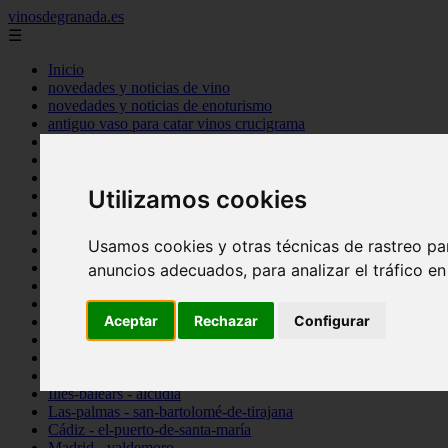
vinosdegranada.es
☰
Inicio
novedades y noticias de vino
novedades y noticias de enoturismo
antiguo vaso para catar vinos crucigrama
bulgaria
comprar
espana
Utilizamos cookies
tipo
vinos
Córdoba - córdoba
Usamos cookies y otras técnicas de rastreo pa
Sevilla - sevilla
Barcelona - barcelona
anuncios adecuados, para analizar el tráfico e
Ciudad-real - montiel
Santa-cruz-de-tenerife - guía-de-isora
Aceptar
Rechazar
Configurar
La-rioja - casalarreina
Almería - roquetas-de-mar
Madrid - pozuelo-de-alarcón
Granada - almuñécar
Illes-balears - alcúdia
Las-palmas - san-bartolomé-de-tirajana
Cádiz - el-puerto-de-santa-maría
Madrid - valdemoro