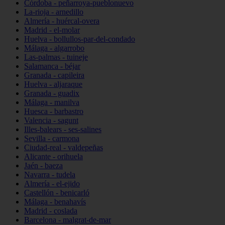
Córdoba - peñarroya-pueblonuevo
La-rioja - arnedillo
Almería - huércal-overa
Madrid - el-molar
Huelva - bollullos-par-del-condado
Málaga - algarrobo
Las-palmas - tuineje
Salamanca - béjar
Granada - capileira
Huelva - aljaraque
Granada - guadix
Málaga - manilva
Huesca - barbastro
Valencia - sagunt
Illes-balears - ses-salines
Sevilla - carmona
Ciudad-real - valdepeñas
Alicante - orihuela
Jaén - baeza
Navarra - tudela
Almería - el-ejido
Castellón - benicarló
Málaga - benahavís
Madrid - coslada
Barcelona - malgrat-de-mar