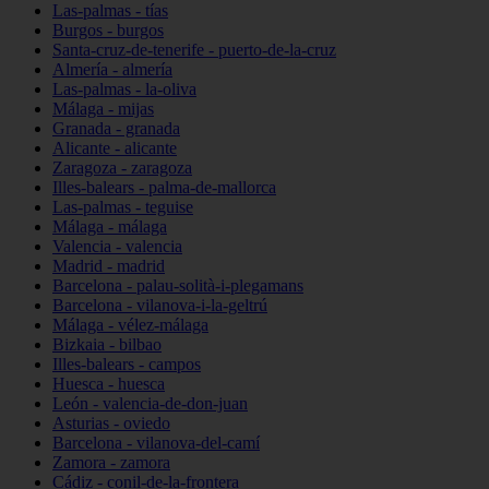
Las-palmas - tías
Burgos - burgos
Santa-cruz-de-tenerife - puerto-de-la-cruz
Almería - almería
Las-palmas - la-oliva
Málaga - mijas
Granada - granada
Alicante - alicante
Zaragoza - zaragoza
Illes-balears - palma-de-mallorca
Las-palmas - teguise
Málaga - málaga
Valencia - valencia
Madrid - madrid
Barcelona - palau-solità-i-plegamans
Barcelona - vilanova-i-la-geltrú
Málaga - vélez-málaga
Bizkaia - bilbao
Illes-balears - campos
Huesca - huesca
León - valencia-de-don-juan
Asturias - oviedo
Barcelona - vilanova-del-camí
Zamora - zamora
Cádiz - conil-de-la-frontera