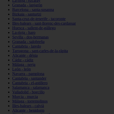
La-rioja - ezcaray
Granada - lanjarón
Barcelona - santa-susanna
Bizkaia - santurtzi
Santa-cruz-de-tenerife - tacoronte
Illes-balears - sant-llorenç-des-cardassar
Huesca - sallent-de-gállego
La-rioja - haro
Sevilla - dos-hermanas
Granada - salobreña
Cantabria - laredo
Tarragona - sant-carles-de-la-ràpita
Alicante - dénia
Cádiz - cádiz
Málaga - nerja
León - león
Navarra - pamplona
Cantabria - santander
Cantabria - el-astillero
Salamanca - salamanca
Valladolid - boecillo
Murcia - murcia
Málaga - torremolinos
Illes-balears - calvià
Alicante - benidorm