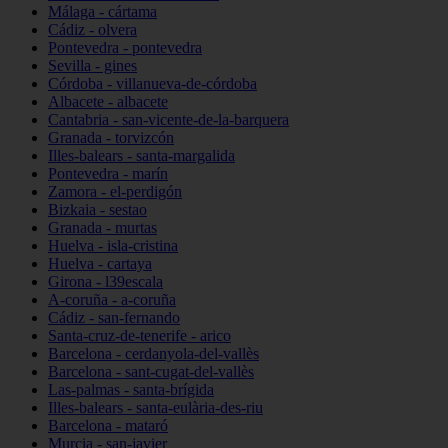
Málaga - cártama
Cádiz - olvera
Pontevedra - pontevedra
Sevilla - gines
Córdoba - villanueva-de-córdoba
Albacete - albacete
Cantabria - san-vicente-de-la-barquera
Granada - torvizcón
Illes-balears - santa-margalida
Pontevedra - marín
Zamora - el-perdigón
Bizkaia - sestao
Granada - murtas
Huelva - isla-cristina
Huelva - cartaya
Girona - l39escala
A-coruña - a-coruña
Cádiz - san-fernando
Santa-cruz-de-tenerife - arico
Barcelona - cerdanyola-del-vallès
Barcelona - sant-cugat-del-vallès
Las-palmas - santa-brígida
Illes-balears - santa-eulària-des-riu
Barcelona - mataró
Murcia - san-javier