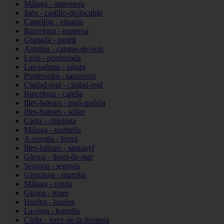
Málaga - antequera
Jaén - castillo-de-locubín
Castellón - vinaròs
Barcelona - manresa
Granada - motril
Asturias - cangas-de-onís
León - ponferrada
Las-palmas - pájara
Pontevedra - sanxenxo
Ciudad-real - ciudad-real
Barcelona - calella
Illes-balears - maó-mahón
Illes-balears - sóller
Cádiz - chipiona
Málaga - marbella
A-coruña - ferrol
Illes-balears - santanyí
Girona - lloret-de-mar
Segovia - segovia
Gipuzkoa - mutriku
Málaga - ronda
Girona - roses
Huelva - huelva
La-rioja - logroño
Cádiz - jerez-de-la-frontera