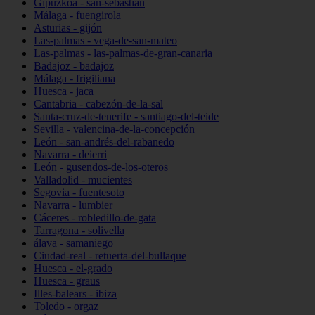
Gipuzkoa - san-sebastián
Málaga - fuengirola
Asturias - gijón
Las-palmas - vega-de-san-mateo
Las-palmas - las-palmas-de-gran-canaria
Badajoz - badajoz
Málaga - frigiliana
Huesca - jaca
Cantabria - cabezón-de-la-sal
Santa-cruz-de-tenerife - santiago-del-teide
Sevilla - valencina-de-la-concepción
León - san-andrés-del-rabanedo
Navarra - deierri
León - gusendos-de-los-oteros
Valladolid - mucientes
Segovia - fuentesoto
Navarra - lumbier
Cáceres - robledillo-de-gata
Tarragona - solivella
álava - samaniego
Ciudad-real - retuerta-del-bullaque
Huesca - el-grado
Huesca - graus
Illes-balears - ibiza
Toledo - orgaz