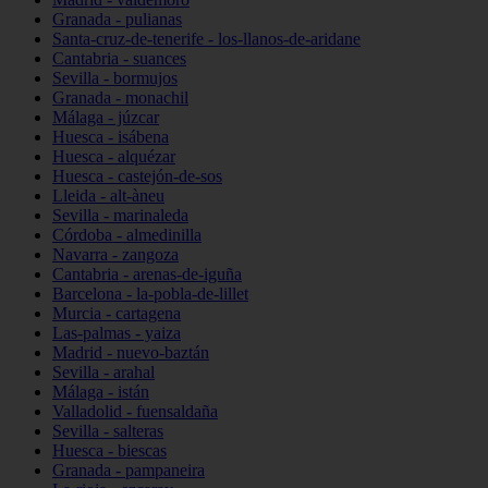
Granada - pulianas
Santa-cruz-de-tenerife - los-llanos-de-aridane
Cantabria - suances
Sevilla - bormujos
Granada - monachil
Málaga - júzcar
Huesca - isábena
Huesca - alquézar
Huesca - castejón-de-sos
Lleida - alt-àneu
Sevilla - marinaleda
Córdoba - almedinilla
Navarra - zangoza
Cantabria - arenas-de-iguña
Barcelona - la-pobla-de-lillet
Murcia - cartagena
Las-palmas - yaiza
Madrid - nuevo-baztán
Sevilla - arahal
Málaga - istán
Valladolid - fuensaldaña
Sevilla - salteras
Huesca - biescas
Granada - pampaneira