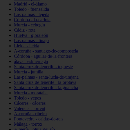
Madrid - el-álamo
Toledo - fuensalida
Las-palmas - tejeda
Córdoba - la-carlota
Murcia - cehegín
Cádiz - rota
Huelva - gibraleón
Las-palmas - tinajo
Lleida - lleida
A-coruña - santiago-de-compostela
Córdoba - aguilar-de-la-frontera
álava - eskuernaga
Santa-cruz-de-tenerife - tegueste
Murcia - jumilla
Las-palmas - santa-lucía-de-tirajana
Santa-cruz-de-tenerife - la-orotava
Santa-cruz-de-tenerife - la-guancha
Murcia - moratalla
Toledo - yepes
Cáceres - cáceres
Valencia - torrent
A-coruña - ribeira
Pontevedra - caldas-de-reis
Málaga - torrox
Almería - olula-del-río