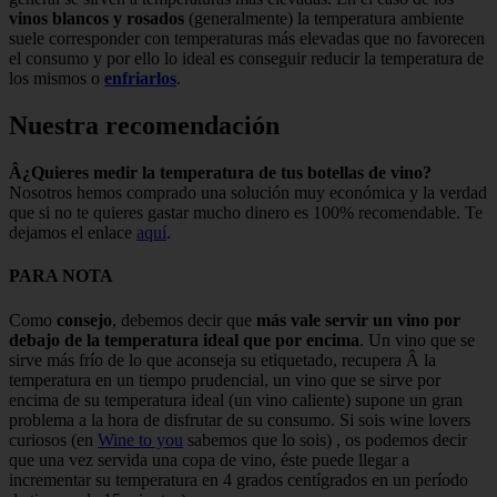
vinos blancos y rosados
(generalmente) la temperatura ambiente
suele corresponder con temperaturas más elevadas que no favorecen
el consumo y por ello lo ideal es conseguir reducir la temperatura de
los mismos o
enfriarlos
.
Nuestra recomendación
Â¿Quieres medir la temperatura de tus botellas de vino?
Nosotros hemos comprado una solución muy económica y la verdad
que si no te quieres gastar mucho dinero es 100% recomendable. Te
dejamos el enlace
aquí
.
PARA NOTA
Como
consejo
, debemos decir que
más vale servir un vino por
debajo de la temperatura ideal que por encima
. Un vino que se
sirve más frío de lo que aconseja su etiquetado, recupera Â la
temperatura en un tiempo prudencial, un vino que se sirve por
encima de su temperatura ideal (un vino caliente) supone un gran
problema a la hora de disfrutar de su consumo. Si sois wine lovers
curiosos (en
Wine to you
sabemos que lo sois) , os podemos decir
que una vez servida una copa de vino, éste puede llegar a
incrementar su temperatura en 4 grados centígrados en un período