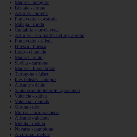
Madrid - aranjuez
Bizkaia - ermua
Asturias - noreña
Pontevedra - a-estrada
Málaga - ronda
Cantabria - torrelavega
Asturias - san-martín-del-rey-aurelio
Pontevedra - silleda
Huesca - huesca
Lugo - chantada
Madrid - pinto
Sevilla - carmona
Madrid - fuenlabrada
Tarragona - falset
Illes-balears - campos
Alicante - dénia
Santa-cruz-de-tenerife - garachico
Valencia - xàtiva
Valencia - daimús
Girona - olot
Murcia - torre-pacheco
Alicante - alicante
Melilla - melilla
Navarra - pamplona
A-coruña - melide