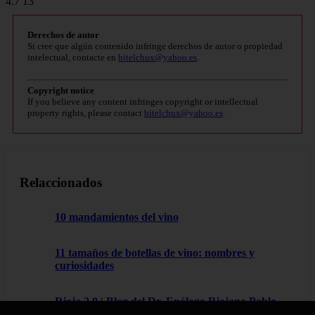
4.7 13
Derechos de autor
Si cree que algún contenido infringe derechos de autor o propiedad
intelectual, contacte en
bitelchux@yahoo.es
.
Copyright notice
If you believe any content infringes copyright or intellectual
property rights, please contact
bitelchux@yahoo.es
.
Relaccionados
10 mandamientos del vino
11 tamaños de botellas de vino: nombres y
curiosidades
Rioja 2.0 | Blog del Dr. Enólogo Riojano Pablo
Orio.