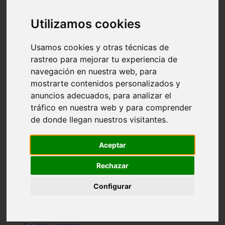
Granada - pulianas
Santa-cruz-de-tenerife - los-llanos-de-aridane
Utilizamos cookies
Cantabria - suances
Sevilla - bormujos
Granada - monachil
Usamos cookies y otras técnicas de
Málaga - júzcar
rastreo para mejorar tu experiencia de
Huesca - isábena
navegación en nuestra web, para
Huesca - alquézar
Huesca - castejón-de-sos
mostrarte contenidos personalizados y
Lleida - alt-àneu
anuncios adecuados, para analizar el
Sevilla - marinaleda
tráfico en nuestra web y para comprender
Córdoba - almedinilla
Navarra - zangoza
de donde llegan nuestros visitantes.
Cantabria - arenas-de-iguña
Barcelona - la-pobla-de-lillet
Murcia - cartagena
Aceptar
Las-palmas - yaiza
Madrid - nuevo-baztán
Rechazar
Sevilla - arahal
Málaga - istán
Configurar
Valladolid - fuensaldaña
Sevilla - salteras
Huesca - biescas
Granada - pampaneira