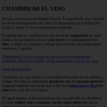
CHAMBREAR EL VINO
Acción proveniente del término francés Â«chambreÂ» que consiste
en elevar la temperatura del vino a la temperatura de la habitación.
Es decir, poner el vino a temperatura ambiente.
El significado de chambrear el vino se ha ido
adaptando
en cierto
modo a las necesidades de los
wine lovers y
evidentemente del
vino
. Cuando se comenzó a utilizar este concepto las habitaciones
estaban a 17 grados.
Chambrear el vino es conseguir que alcance la temperatura
ambiente. http://ctt.ec/c89I8+ #vino #winelover @wine_to_you
Click para tweetear
Chambrear un vino blanco en esa habitación podía ser un auténtico
castigo. Por ello, es importante
quedarse con el concepto general
y
adaptarlo teniendo en cuenta que existe una
temperatura ideal
del
vino
tinto, otra del vino blanco…
De igual manera, debemos destacar que la expresión de chambrear
se suele
utilizar más a menudo con los vinos tintos
que por lo
general se sirven a temperaturas más elevadas. En el caso de los