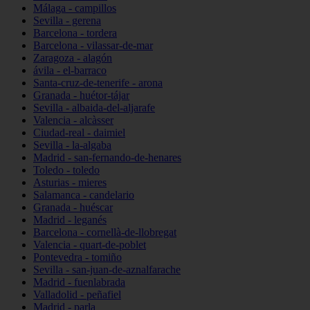
Málaga - campillos
Sevilla - gerena
Barcelona - tordera
Barcelona - vilassar-de-mar
Zaragoza - alagón
ávila - el-barraco
Santa-cruz-de-tenerife - arona
Granada - huétor-tájar
Sevilla - albaida-del-aljarafe
Valencia - alcàsser
Ciudad-real - daimiel
Sevilla - la-algaba
Madrid - san-fernando-de-henares
Toledo - toledo
Asturias - mieres
Salamanca - candelario
Granada - huéscar
Madrid - leganés
Barcelona - cornellà-de-llobregat
Valencia - quart-de-poblet
Pontevedra - tomiño
Sevilla - san-juan-de-aznalfarache
Madrid - fuenlabrada
Valladolid - peñafiel
Madrid - parla