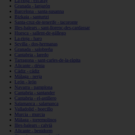
La-rioja - ezcaray
Granada - lanjarón
Barcelona - santa-susanna
Bizkaia - santurtzi
Santa-cruz-de-tenerife - tacoronte
Illes-balears - sant-llorenç-des-cardassar
Huesca - sallent-de-gállego
La-rioja - haro
Sevilla - dos-hermanas
Granada - salobreña
Cantabria - laredo
Tarragona - sant-carles-de-la-ràpita
Alicante - dénia
Cádiz - cádiz
Málaga - nerja
León - león
Navarra - pamplona
Cantabria - santander
Cantabria - el-astillero
Salamanca - salamanca
Valladolid - boecillo
Murcia - murcia
Málaga - torremolinos
Illes-balears - calvià
Alicante - benidorm