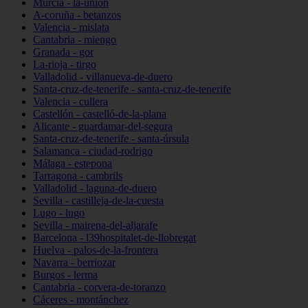
Murcia - la-unión
A-coruña - betanzos
Valencia - mislata
Cantabria - miengo
Granada - gor
La-rioja - tirgo
Valladolid - villanueva-de-duero
Santa-cruz-de-tenerife - santa-cruz-de-tenerife
Valencia - cullera
Castellón - castelló-de-la-plana
Alicante - guardamar-del-segura
Santa-cruz-de-tenerife - santa-úrsula
Salamanca - ciudad-rodrigo
Málaga - estepona
Tarragona - cambrils
Valladolid - laguna-de-duero
Sevilla - castilleja-de-la-cuesta
Lugo - lugo
Sevilla - mairena-del-aljarafe
Barcelona - l39hospitalet-de-llobregat
Huelva - palos-de-la-frontera
Navarra - berriozar
Burgos - lerma
Cantabria - corvera-de-toranzo
Cáceres - montánchez