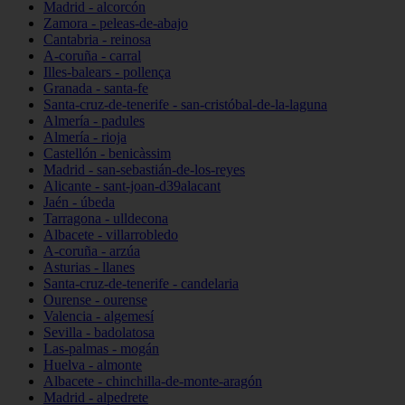
Madrid - alcorcón
Zamora - peleas-de-abajo
Cantabria - reinosa
A-coruña - carral
Illes-balears - pollença
Granada - santa-fe
Santa-cruz-de-tenerife - san-cristóbal-de-la-laguna
Almería - padules
Almería - rioja
Castellón - benicàssim
Madrid - san-sebastián-de-los-reyes
Alicante - sant-joan-d39alacant
Jaén - úbeda
Tarragona - ulldecona
Albacete - villarrobledo
A-coruña - arzúa
Asturias - llanes
Santa-cruz-de-tenerife - candelaria
Ourense - ourense
Valencia - algemesí
Sevilla - badolatosa
Las-palmas - mogán
Huelva - almonte
Albacete - chinchilla-de-monte-aragón
Madrid - alpedrete