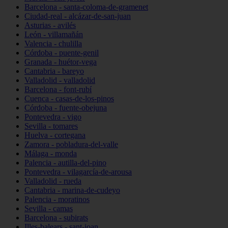
Barcelona - santa-coloma-de-gramenet
Ciudad-real - alcázar-de-san-juan
Asturias - avilés
León - villamañán
Valencia - chulilla
Córdoba - puente-genil
Granada - huétor-vega
Cantabria - bareyo
Valladolid - valladolid
Barcelona - font-rubí
Cuenca - casas-de-los-pinos
Córdoba - fuente-obejuna
Pontevedra - vigo
Sevilla - tomares
Huelva - cortegana
Zamora - pobladura-del-valle
Málaga - monda
Palencia - autilla-del-pino
Pontevedra - vilagarcía-de-arousa
Valladolid - rueda
Cantabria - marina-de-cudeyo
Palencia - moratinos
Sevilla - camas
Barcelona - subirats
Illes-balears - sant-joan