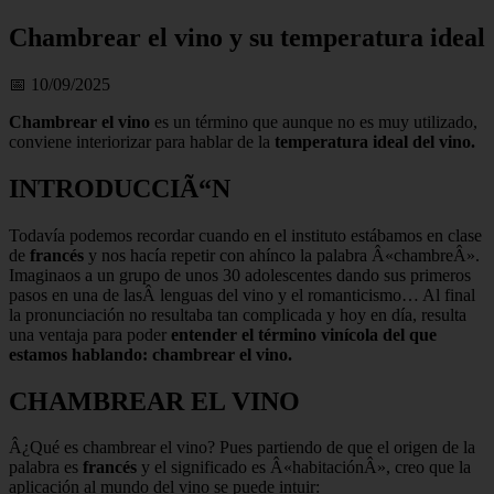
Chambrear el vino y su temperatura ideal
📅 10/09/2025
Chambrear el vino
es un término que aunque no es muy utilizado,
conviene interiorizar para hablar de la
temperatura ideal del vino.
INTRODUCCIÃ“N
Todavía podemos recordar cuando en el instituto estábamos en clase
de
francés
y nos hacía repetir con ahínco la palabra Â«chambreÂ».
Imaginaos a un grupo de unos 30 adolescentes dando sus primeros
pasos en una de lasÂ lenguas del vino y el romanticismo… Al final
la pronunciación no resultaba tan complicada y hoy en día, resulta
una ventaja para poder
entender el término vinícola del que
estamos hablando: chambrear el vino.
CHAMBREAR EL VINO
Â¿Qué es chambrear el vino? Pues partiendo de que el origen de la
palabra es
francés
y el significado es Â«habitaciónÂ», creo que la
aplicación al mundo del vino se puede intuir: