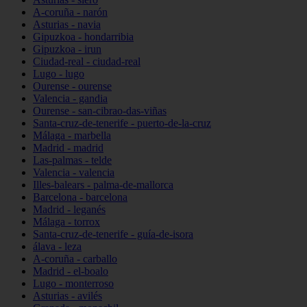
A-coruña - narón
Asturias - navia
Gipuzkoa - hondarribia
Gipuzkoa - irun
Ciudad-real - ciudad-real
Lugo - lugo
Ourense - ourense
Valencia - gandia
Ourense - san-cibrao-das-viñas
Santa-cruz-de-tenerife - puerto-de-la-cruz
Málaga - marbella
Madrid - madrid
Las-palmas - telde
Valencia - valencia
Illes-balears - palma-de-mallorca
Barcelona - barcelona
Madrid - leganés
Málaga - torrox
Santa-cruz-de-tenerife - guía-de-isora
álava - leza
A-coruña - carballo
Madrid - el-boalo
Lugo - monterroso
Asturias - avilés