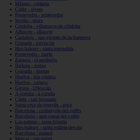
Málaga - cártama
Cádiz - olvera
Pontevedra - pontevedra
Sevilla - gines
Córdoba - villanueva-de-córdoba
Albacete - albacete
Cantabria - san-vicente-de-la-barquera
Granada - torvizcón
Illes-balears - santa-margalida
Pontevedra - marín
Zamora - el-perdigón
Bizkaia - sestao
Granada - murtas
Huelva - isla-cristina
Huelva - cartaya
Girona - l39escala
A-coruña - a-coruña
Cádiz - san-fernando
Santa-cruz-de-tenerife - arico
Barcelona - cerdanyola-del-vallès
Barcelona - sant-cugat-del-vallès
Las-palmas - santa-brígida
Illes-balears - santa-eulària-des-riu
Barcelona - mataró
Murcia - san-javier