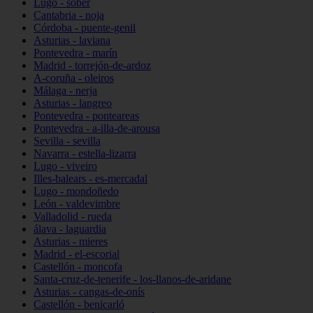
Lugo - sober
Cantabria - noja
Córdoba - puente-genil
Asturias - laviana
Pontevedra - marín
Madrid - torrejón-de-ardoz
A-coruña - oleiros
Málaga - nerja
Asturias - langreo
Pontevedra - ponteareas
Pontevedra - a-illa-de-arousa
Sevilla - sevilla
Navarra - estella-lizarra
Lugo - viveiro
Illes-balears - es-mercadal
Lugo - mondoñedo
León - valdevimbre
Valladolid - rueda
álava - laguardia
Asturias - mieres
Madrid - el-escorial
Castellón - moncofa
Santa-cruz-de-tenerife - los-llanos-de-aridane
Asturias - cangas-de-onís
Castellón - benicarló