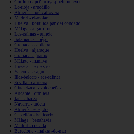
Córdoba - peñarroya-pueblonuevo
La-rioja - arnedillo
Almería - huércal-overa
Madrid - el-molar
Huelva - bollullos-par-del-condado
Málaga - algarrobo
Las-palmas - tuineje
Salamanca - béjar
Granada - capileira
Huelva - aljaraque
Granada - guadix
Málaga - manilva
Huesca - barbastro
Valencia - sagunt
Illes-balears - ses-salines
Sevilla - carmona
Ciudad-real - valdepeñas
Alicante - orihuela
Jaén - baeza
Navarra - tudela
Almería - el-ejido
Castellón - benicarló
Málaga - benahavís
Madrid - coslada
Barcelona - malgrat-de-mar