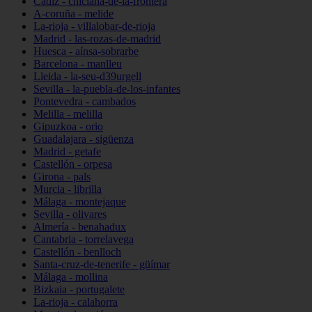
Cádiz - chiclana-de-la-frontera
A-coruña - melide
La-rioja - villalobar-de-rioja
Madrid - las-rozas-de-madrid
Huesca - aínsa-sobrarbe
Barcelona - manlleu
Lleida - la-seu-d39urgell
Sevilla - la-puebla-de-los-infantes
Pontevedra - cambados
Melilla - melilla
Gipuzkoa - orio
Guadalajara - sigüenza
Madrid - getafe
Castellón - orpesa
Girona - pals
Murcia - librilla
Málaga - montejaque
Sevilla - olivares
Almería - benahadux
Cantabria - torrelavega
Castellón - benlloch
Santa-cruz-de-tenerife - güímar
Málaga - mollina
Bizkaia - portugalete
La-rioja - calahorra