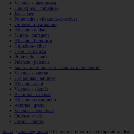
Valencia - massanassa
Ciudad-real - tomelloso
Jaén - jaén
Pontevedra - vilagarcía-de-arousa
Ourense - o-carballiño
Alicante - teulada
Murcia - cartagena
Alicante - benidorm
Gipuzkoa - eibar
León - la-bañeza
Pontevedra - meis
Palencia - palencia
Santa-cruz-de-tenerife - santa-cruz-de-tenerife
Valencia - paterna
Las-palmas - agüimes
Alicante - alcoi
Valencia - alaquàs
A-coruña - cabanas
Alicante - el-campello
Asturias - grado
Valencia - benetússer
Ourense - verín
Girona - mieres
Inicio
>
vinosdegranada
>
Chambrear el vino y su temperatura ideal