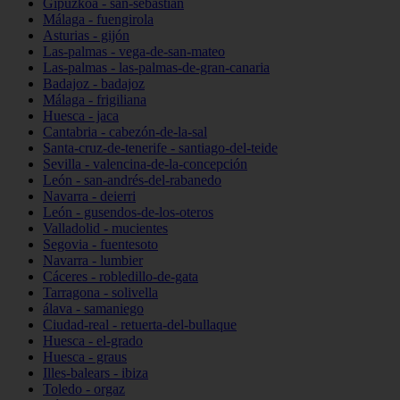
Gipuzkoa - san-sebastián
Málaga - fuengirola
Asturias - gijón
Las-palmas - vega-de-san-mateo
Las-palmas - las-palmas-de-gran-canaria
Badajoz - badajoz
Málaga - frigiliana
Huesca - jaca
Cantabria - cabezón-de-la-sal
Santa-cruz-de-tenerife - santiago-del-teide
Sevilla - valencina-de-la-concepción
León - san-andrés-del-rabanedo
Navarra - deierri
León - gusendos-de-los-oteros
Valladolid - mucientes
Segovia - fuentesoto
Navarra - lumbier
Cáceres - robledillo-de-gata
Tarragona - solivella
álava - samaniego
Ciudad-real - retuerta-del-bullaque
Huesca - el-grado
Huesca - graus
Illes-balears - ibiza
Toledo - orgaz