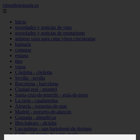
vinosdegranada.es
☰
Inicio
novedades y noticias de vino
novedades y noticias de enoturismo
antiguo vaso para catar vinos crucigrama
bulgaria
comprar
espana
tipo
vinos
Córdoba - córdoba
Sevilla - sevilla
Barcelona - barcelona
Ciudad-real - montiel
Santa-cruz-de-tenerife - guía-de-isora
La-rioja - casalarreina
Almería - roquetas-de-mar
Madrid - pozuelo-de-alarcón
Granada - almuñécar
Illes-balears - alcúdia
Las-palmas - san-bartolomé-de-tirajana
Cádiz - el-puerto-de-santa-maría
Madrid - valdemoro