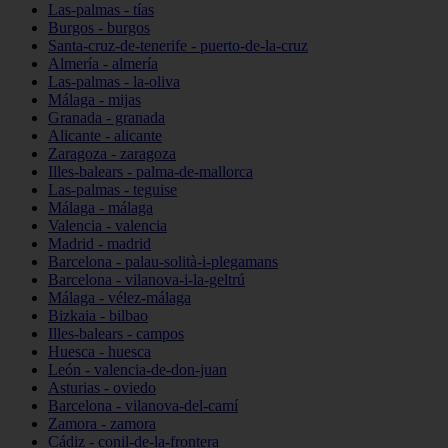
Las-palmas - tías
Burgos - burgos
Santa-cruz-de-tenerife - puerto-de-la-cruz
Almería - almería
Las-palmas - la-oliva
Málaga - mijas
Granada - granada
Alicante - alicante
Zaragoza - zaragoza
Illes-balears - palma-de-mallorca
Las-palmas - teguise
Málaga - málaga
Valencia - valencia
Madrid - madrid
Barcelona - palau-solità-i-plegamans
Barcelona - vilanova-i-la-geltrú
Málaga - vélez-málaga
Bizkaia - bilbao
Illes-balears - campos
Huesca - huesca
León - valencia-de-don-juan
Asturias - oviedo
Barcelona - vilanova-del-camí
Zamora - zamora
Cádiz - conil-de-la-frontera