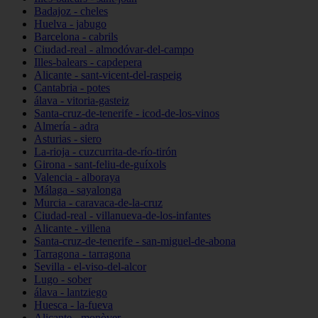
Badajoz - cheles
Huelva - jabugo
Barcelona - cabrils
Ciudad-real - almodóvar-del-campo
Illes-balears - capdepera
Alicante - sant-vicent-del-raspeig
Cantabria - potes
álava - vitoria-gasteiz
Santa-cruz-de-tenerife - icod-de-los-vinos
Almería - adra
Asturias - siero
La-rioja - cuzcurrita-de-río-tirón
Girona - sant-feliu-de-guíxols
Valencia - alboraya
Málaga - sayalonga
Murcia - caravaca-de-la-cruz
Ciudad-real - villanueva-de-los-infantes
Alicante - villena
Santa-cruz-de-tenerife - san-miguel-de-abona
Tarragona - tarragona
Sevilla - el-viso-del-alcor
Lugo - sober
álava - lantziego
Huesca - la-fueva
Alicante - monòver