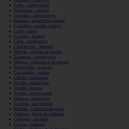
León - valdevimbre
Tarragona - calafell
Granada - güejar-sierra
Bizkaia - amorebieta-etxano
Cantabria - medio-cudeyo
Lugo - cervo
La-rioja - lardero
León - molinaseca
Ciudad-real - almagro
Murcia - molina-de-segura
Zaragoza - fuendejalón
Huesca - villanueva-de-sigena
Pontevedra - o-grove
Las-palmas - arucas
Lleida - mollerussa
Sevilla - aznalcázar
Toledo - bargas
Sevilla - la-rinconada
Huesca - adahuesca
La-rioja - san-asensio
Madrid - colmenar-de-oreja
Almería - láujar-de-andarax
Córdoba - montilla
Girona - palamós