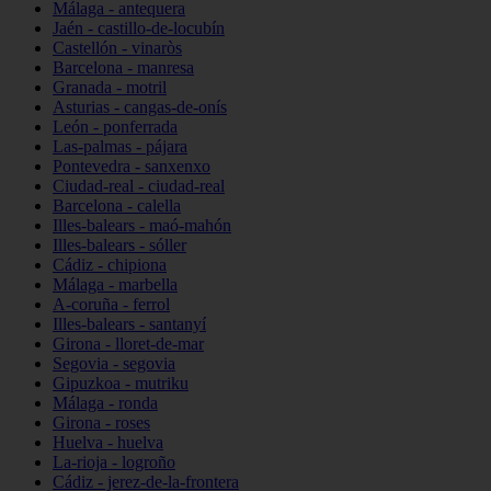
Málaga - antequera
Jaén - castillo-de-locubín
Castellón - vinaròs
Barcelona - manresa
Granada - motril
Asturias - cangas-de-onís
León - ponferrada
Las-palmas - pájara
Pontevedra - sanxenxo
Ciudad-real - ciudad-real
Barcelona - calella
Illes-balears - maó-mahón
Illes-balears - sóller
Cádiz - chipiona
Málaga - marbella
A-coruña - ferrol
Illes-balears - santanyí
Girona - lloret-de-mar
Segovia - segovia
Gipuzkoa - mutriku
Málaga - ronda
Girona - roses
Huelva - huelva
La-rioja - logroño
Cádiz - jerez-de-la-frontera