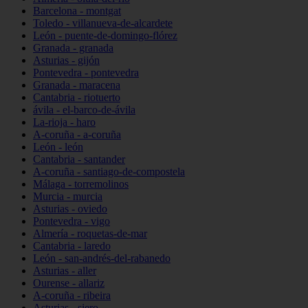
Barcelona - montgat
Toledo - villanueva-de-alcardete
León - puente-de-domingo-flórez
Granada - granada
Asturias - gijón
Pontevedra - pontevedra
Granada - maracena
Cantabria - riotuerto
ávila - el-barco-de-ávila
La-rioja - haro
A-coruña - a-coruña
León - león
Cantabria - santander
A-coruña - santiago-de-compostela
Málaga - torremolinos
Murcia - murcia
Asturias - oviedo
Pontevedra - vigo
Almería - roquetas-de-mar
Cantabria - laredo
León - san-andrés-del-rabanedo
Asturias - aller
Ourense - allariz
A-coruña - ribeira
Asturias - siero