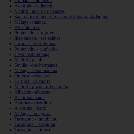
Granada - monachil
A-coruña - culleredo
Madrid - alcalá-de-henares
Santa-cruz-de-tenerife - san-cristóbal-de-la-laguna
Málaga - málaga
Alicante - elx
Pontevedra - o-grove
Illes-balears - ses-salines
Girona - lloret-de-mar
Pontevedra - cambados
álava - eskuernaga
Madrid - getafe
Sevilla - dos-hermanas
Málaga - benalmádena
Ourense - ribadavia
La-rioja - calahorra
Madrid - pozuelo-de-alarcón
Albacete - albacete
A-coruña - sada
Asturias - castrillón
A-coruña - ferrol
Málaga - fuengirola
Tarragona - montblanc
Tarragona - tarragona
Tarragona - tortosa