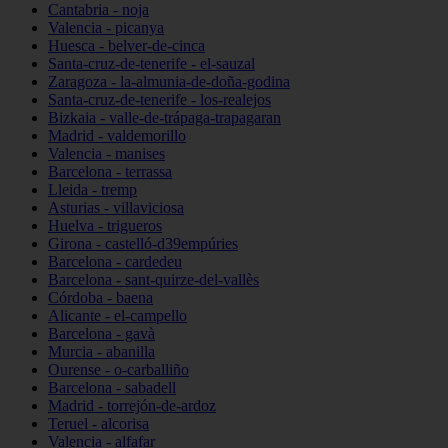
Cantabria - noja
Valencia - picanya
Huesca - belver-de-cinca
Santa-cruz-de-tenerife - el-sauzal
Zaragoza - la-almunia-de-doña-godina
Santa-cruz-de-tenerife - los-realejos
Bizkaia - valle-de-trápaga-trapagaran
Madrid - valdemorillo
Valencia - manises
Barcelona - terrassa
Lleida - tremp
Asturias - villaviciosa
Huelva - trigueros
Girona - castelló-d39empúries
Barcelona - cardedeu
Barcelona - sant-quirze-del-vallès
Córdoba - baena
Alicante - el-campello
Barcelona - gavà
Murcia - abanilla
Ourense - o-carballiño
Barcelona - sabadell
Madrid - torrejón-de-ardoz
Teruel - alcorisa
Valencia - alfafar