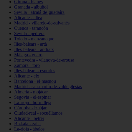
Girona - blanes
Granada - albuñol
Sevilla - alcalá-de-guadaíra
Alicante - altea
Madrid - villarejo-de-salvanés
Cuenca - tarancón
Sevilla - pedrera
Toledo - manzaneque
Illes-balears - artà
Illes-balears - andratx
Málaga - guaro
Pontevedra - vilanova-de-arousa
Zamora - toro
Illes-balears - esporles
Alicante - elx
Barcelona - el-masnou
Madrid - san-martín-de-valdeiglesias
Almería - mojácar
Segovia - el-espinar
La-rioja - hormilleja
Córdoba - iznájar
Ciudad-real - socuéllamos
Alicante - petrer
Bizkaia - zalla
La-rioja - ábalos