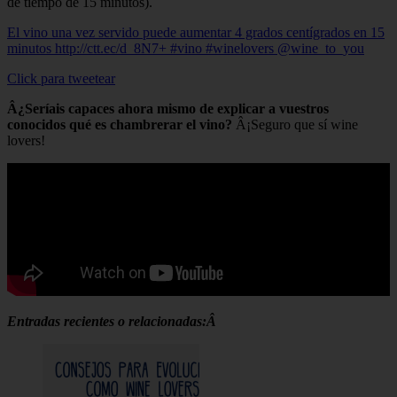
de tiempo de 15 minutos).
El vino una vez servido puede aumentar 4 grados centígrados en 15
minutos http://ctt.ec/d_8N7+ #vino #winelovers @wine_to_you
Click para tweetear
Â¿Seríais capaces ahora mismo de explicar a vuestros
conocidos qué es chambrerar el vino?
Â¡Seguro que sí wine
lovers!
Entradas recientes o relacionadas:Â