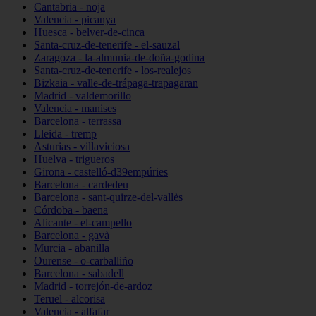
Cantabria - noja
Valencia - picanya
Huesca - belver-de-cinca
Santa-cruz-de-tenerife - el-sauzal
Zaragoza - la-almunia-de-doña-godina
Santa-cruz-de-tenerife - los-realejos
Bizkaia - valle-de-trápaga-trapagaran
Madrid - valdemorillo
Valencia - manises
Barcelona - terrassa
Lleida - tremp
Asturias - villaviciosa
Huelva - trigueros
Girona - castelló-d39empúries
Barcelona - cardedeu
Barcelona - sant-quirze-del-vallès
Córdoba - baena
Alicante - el-campello
Barcelona - gavà
Murcia - abanilla
Ourense - o-carballiño
Barcelona - sabadell
Madrid - torrejón-de-ardoz
Teruel - alcorisa
Valencia - alfafar