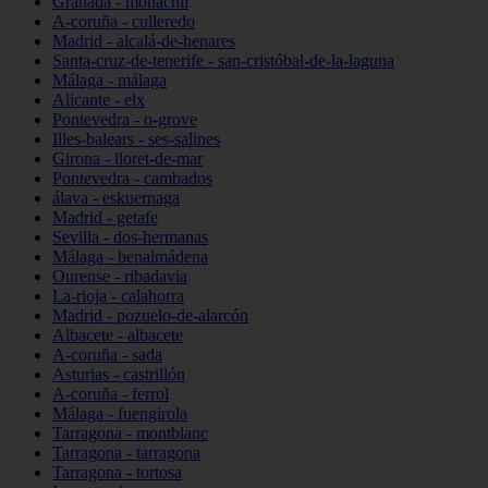
Granada - monachil
A-coruña - culleredo
Madrid - alcalá-de-henares
Santa-cruz-de-tenerife - san-cristóbal-de-la-laguna
Málaga - málaga
Alicante - elx
Pontevedra - o-grove
Illes-balears - ses-salines
Girona - lloret-de-mar
Pontevedra - cambados
álava - eskuernaga
Madrid - getafe
Sevilla - dos-hermanas
Málaga - benalmádena
Ourense - ribadavia
La-rioja - calahorra
Madrid - pozuelo-de-alarcón
Albacete - albacete
A-coruña - sada
Asturias - castrillón
A-coruña - ferrol
Málaga - fuengirola
Tarragona - montblanc
Tarragona - tarragona
Tarragona - tortosa