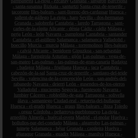
pampaneira
La-rioja - ezcaray
Granada - lanjarón
Barcelona
- santa-susanna
Bizkaia - santurtzi
Santa-cruz-de-tenerife -
tacoronte
Illes-balears - sant-llorenç-des-cardassar
Huesca -
sallent-de-gállego
La-rioja - haro
Sevilla - dos-hermanas
Granada - salobreña
Cantabria - laredo
Tarragona - sant-
carles-de-la-ràpita
Alicante - dénia
Cádiz - cádiz
Málaga -
nerja
León - león
Navarra - pamplona
Cantabria - santander
Cantabria - el-astillero
Salamanca - salamanca
Valladolid -
boecillo
Murcia - murcia
Málaga - torremolinos
Illes-balears
- calvià
Alicante - benidorm
Gipuzkoa - san-sebastián
Málaga - fuengirola
Asturias - gijón
Las-palmas - vega-de-
san-mateo
Las-palmas - las-palmas-de-gran-canaria
Badajoz
- badajoz
Málaga - frigiliana
Huesca - jaca
Cantabria -
cabezón-de-la-sal
Santa-cruz-de-tenerife - santiago-del-teide
Sevilla - valencina-de-la-concepción
León - san-andrés-del-
rabanedo
Navarra - deierri
León - gusendos-de-los-oteros
Valladolid - mucientes
Segovia - fuentesoto
Navarra -
lumbier
Cáceres - robledillo-de-gata
Tarragona - solivella
álava - samaniego
Ciudad-real - retuerta-del-bullaque
Huesca - el-grado
Huesca - graus
Illes-balears - ibiza
Toledo
- orgaz
Córdoba - peñarroya-pueblonuevo
La-rioja -
arnedillo
Almería - huércal-overa
Madrid - el-molar
Huelva -
bollullos-par-del-condado
Málaga - algarrobo
Las-palmas -
tuineje
Salamanca - béjar
Granada - capileira
Huelva -
aljaraque
Granada - guadix
Málaga - manilva
Huesca -