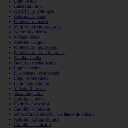
Lugo - sober
Cantabria - noja
Córdoba - puente-genil
Asturias - laviana
Pontevedra - marín
Madrid - torrejón-de-ardoz
A-coruña - oleiros
Málaga - nerja
Asturias - langreo
Pontevedra - ponteareas
Pontevedra - a-illa-de-arousa
Sevilla - sevilla
Navarra - estella-lizarra
Lugo - viveiro
Illes-balears - es-mercadal
Lugo - mondoñedo
León - valdevimbre
Valladolid - rueda
álava - laguardia
Asturias - mieres
Madrid - el-escorial
Castellón - moncofa
Santa-cruz-de-tenerife - los-llanos-de-aridane
Asturias - cangas-de-onís
Castellón - benicarló