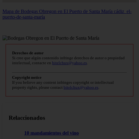
Mapa de Bodegas Obregon en El Puerto de Santa María
cádiz_el-
puerto-de-santa-maría
Derechos de autor
Si cree que algún contenido infringe derechos de autor o propiedad
intelectual, contacte en
bitelchux@yahoo.es
.
Copyright notice
If you believe any content infringes copyright or intellectual
property rights, please contact
bitelchux@yahoo.es
.
Relaccionados
10 mandamientos del vino