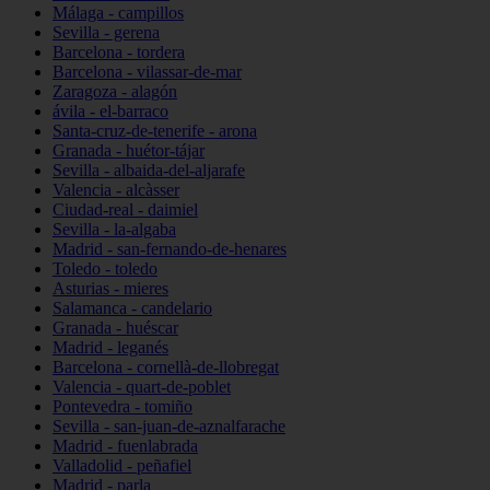
Málaga - campillos
Sevilla - gerena
Barcelona - tordera
Barcelona - vilassar-de-mar
Zaragoza - alagón
ávila - el-barraco
Santa-cruz-de-tenerife - arona
Granada - huétor-tájar
Sevilla - albaida-del-aljarafe
Valencia - alcàsser
Ciudad-real - daimiel
Sevilla - la-algaba
Madrid - san-fernando-de-henares
Toledo - toledo
Asturias - mieres
Salamanca - candelario
Granada - huéscar
Madrid - leganés
Barcelona - cornellà-de-llobregat
Valencia - quart-de-poblet
Pontevedra - tomiño
Sevilla - san-juan-de-aznalfarache
Madrid - fuenlabrada
Valladolid - peñafiel
Madrid - parla