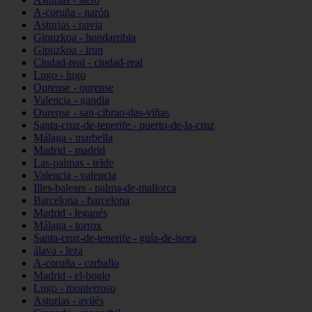
A-coruña - narón
Asturias - navia
Gipuzkoa - hondarribia
Gipuzkoa - irun
Ciudad-real - ciudad-real
Lugo - lugo
Ourense - ourense
Valencia - gandia
Ourense - san-cibrao-das-viñas
Santa-cruz-de-tenerife - puerto-de-la-cruz
Málaga - marbella
Madrid - madrid
Las-palmas - telde
Valencia - valencia
Illes-balears - palma-de-mallorca
Barcelona - barcelona
Madrid - leganés
Málaga - torrox
Santa-cruz-de-tenerife - guía-de-isora
álava - leza
A-coruña - carballo
Madrid - el-boalo
Lugo - monterroso
Asturias - avilés