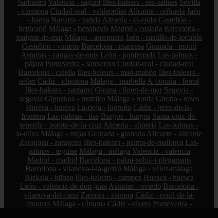
barbastro
Valencia - sagunt
Illes-balears - ses-salines
Sevilla
- carmona
Ciudad-real - valdepeñas
Alicante - orihuela
Jaén
- baeza
Navarra - tudela
Almería - el-ejido
Castellón -
benicarló
Málaga - benahavís
Madrid - coslada
Barcelona -
malgrat-de-mar
Málaga - antequera
Jaén - castillo-de-locubín
Castellón - vinaròs
Barcelona - manresa
Granada - motril
Asturias - cangas-de-onís
León - ponferrada
Las-palmas -
pájara
Pontevedra - sanxenxo
Ciudad-real - ciudad-real
Barcelona - calella
Illes-balears - maó-mahón
Illes-balears -
sóller
Cádiz - chipiona
Málaga - marbella
A-coruña - ferrol
Illes-balears - santanyí
Girona - lloret-de-mar
Segovia -
segovia
Gipuzkoa - mutriku
Málaga - ronda
Girona - roses
Huelva - huelva
La-rioja - logroño
Cádiz - jerez-de-la-
frontera
Las-palmas - tías
Burgos - burgos
Santa-cruz-de-
tenerife - puerto-de-la-cruz
Almería - almería
Las-palmas -
la-oliva
Málaga - mijas
Granada - granada
Alicante - alicante
Zaragoza - zaragoza
Illes-balears - palma-de-mallorca
Las-
palmas - teguise
Málaga - málaga
Valencia - valencia
Madrid - madrid
Barcelona - palau-solità-i-plegamans
Barcelona - vilanova-i-la-geltrú
Málaga - vélez-málaga
Bizkaia - bilbao
Illes-balears - campos
Huesca - huesca
León - valencia-de-don-juan
Asturias - oviedo
Barcelona -
vilanova-del-camí
Zamora - zamora
Cádiz - conil-de-la-
frontera
Málaga - cártama
Cádiz - olvera
Pontevedra -
pontevedra
Sevilla - gines
Córdoba - villanueva-de-córdoba