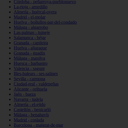
Córdoba - peñarroya-pueblonuevo
La-rioja - arnedillo
Almería - huércal-overa
Madrid - el-molar
Huelva - bollullos-par-del-condado
Málaga - algarrobo
Las-palmas - tuineje
Salamanca - béjar
Granada - capileira
Huelva - aljaraque
Granada - guadix
Málaga - manilva
Huesca - barbastro
Valencia - sagunt
Illes-balears - ses-salines
Sevilla - carmona
Ciudad-real - valdepeñas
Alicante - orihuela
Jaén - baeza
Navarra - tudela
Almería - el-ejido
Castellón - benicarló
Málaga - benahavís
Madrid - coslada
Barcelona - malgrat-de-mar