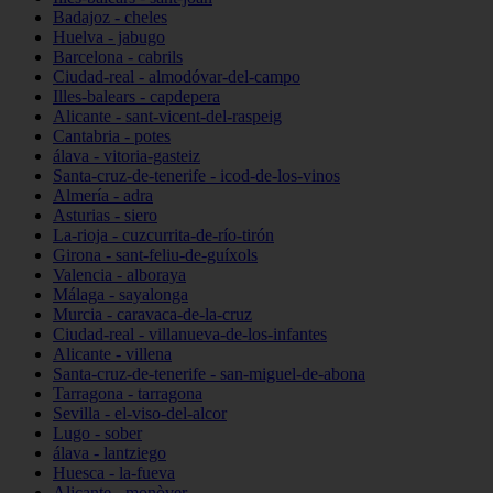
Badajoz - cheles
Huelva - jabugo
Barcelona - cabrils
Ciudad-real - almodóvar-del-campo
Illes-balears - capdepera
Alicante - sant-vicent-del-raspeig
Cantabria - potes
álava - vitoria-gasteiz
Santa-cruz-de-tenerife - icod-de-los-vinos
Almería - adra
Asturias - siero
La-rioja - cuzcurrita-de-río-tirón
Girona - sant-feliu-de-guíxols
Valencia - alboraya
Málaga - sayalonga
Murcia - caravaca-de-la-cruz
Ciudad-real - villanueva-de-los-infantes
Alicante - villena
Santa-cruz-de-tenerife - san-miguel-de-abona
Tarragona - tarragona
Sevilla - el-viso-del-alcor
Lugo - sober
álava - lantziego
Huesca - la-fueva
Alicante - monòver