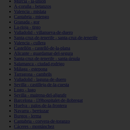
Murcia - la-unión
A-coruña - betanzos
Valencia - mislata
Cantabria - miengo
Granada - gor
La-rioja - tirgo
Valladolid - villanueva-de-duero
Santa-cruz-de-tenerife - santa-cruz-de-tenerife
Valencia - cullera
Castellón - castelló-de-la-plana
Alicante - guardamar-del-segura
Santa-cruz-de-tenerife - santa-úrsula
Salamanca - ciudad-rodrigo
Málaga - estepona
Tarragona - cambrils
Valladolid - laguna-de-duero
Sevilla - castilleja-de-la-cuesta
Lugo - lugo
Sevilla - mairena-del-aljarafe
Barcelona - l39hospitalet-de-llobregat
Huelva - palos-de-la-frontera
Navarra - berriozar
Burgos - lerma
Cantabria - corvera-de-toranzo
Cáceres - montánchez