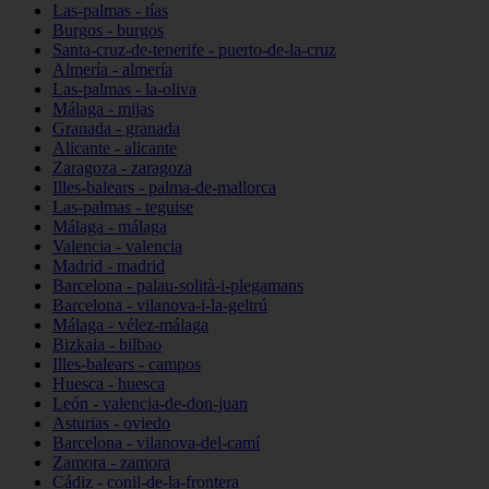
Las-palmas - tías
Burgos - burgos
Santa-cruz-de-tenerife - puerto-de-la-cruz
Almería - almería
Las-palmas - la-oliva
Málaga - mijas
Granada - granada
Alicante - alicante
Zaragoza - zaragoza
Illes-balears - palma-de-mallorca
Las-palmas - teguise
Málaga - málaga
Valencia - valencia
Madrid - madrid
Barcelona - palau-solità-i-plegamans
Barcelona - vilanova-i-la-geltrú
Málaga - vélez-málaga
Bizkaia - bilbao
Illes-balears - campos
Huesca - huesca
León - valencia-de-don-juan
Asturias - oviedo
Barcelona - vilanova-del-camí
Zamora - zamora
Cádiz - conil-de-la-frontera