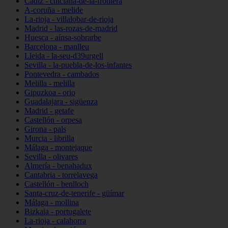
Cádiz - chiclana-de-la-frontera
A-coruña - melide
La-rioja - villalobar-de-rioja
Madrid - las-rozas-de-madrid
Huesca - aínsa-sobrarbe
Barcelona - manlleu
Lleida - la-seu-d39urgell
Sevilla - la-puebla-de-los-infantes
Pontevedra - cambados
Melilla - melilla
Gipuzkoa - orio
Guadalajara - sigüenza
Madrid - getafe
Castellón - orpesa
Girona - pals
Murcia - librilla
Málaga - montejaque
Sevilla - olivares
Almería - benahadux
Cantabria - torrelavega
Castellón - benlloch
Santa-cruz-de-tenerife - güímar
Málaga - mollina
Bizkaia - portugalete
La-rioja - calahorra