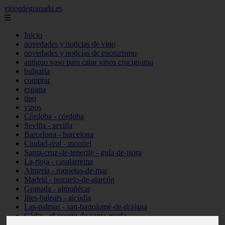
vinosdegranada.es
☰
Inicio
novedades y noticias de vino
novedades y noticias de enoturismo
antiguo vaso para catar vinos crucigrama
bulgaria
comprar
espana
tipo
vinos
Córdoba - córdoba
Sevilla - sevilla
Barcelona - barcelona
Ciudad-real - montiel
Santa-cruz-de-tenerife - guía-de-isora
La-rioja - casalarreina
Almería - roquetas-de-mar
Madrid - pozuelo-de-alarcón
Granada - almuñécar
Illes-balears - alcúdia
Las-palmas - san-bartolomé-de-tirajana
Cádiz - el-puerto-de-santa-maría
Madrid - valdemoro