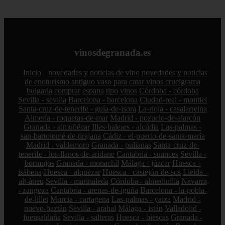
vinosdegranada.es
Inicio
novedades y noticias de vino
novedades y noticias
de enoturismo
antiguo vaso para catar vinos crucigrama
bulgaria
comprar
espana
tipo
vinos
Córdoba - córdoba
Sevilla - sevilla
Barcelona - barcelona
Ciudad-real - montiel
Santa-cruz-de-tenerife - guía-de-isora
La-rioja - casalarreina
Almería - roquetas-de-mar
Madrid - pozuelo-de-alarcón
Granada - almuñécar
Illes-balears - alcúdia
Las-palmas -
san-bartolomé-de-tirajana
Cádiz - el-puerto-de-santa-maría
Madrid - valdemoro
Granada - pulianas
Santa-cruz-de-
tenerife - los-llanos-de-aridane
Cantabria - suances
Sevilla -
bormujos
Granada - monachil
Málaga - júzcar
Huesca -
isábena
Huesca - alquézar
Huesca - castejón-de-sos
Lleida -
alt-àneu
Sevilla - marinaleda
Córdoba - almedinilla
Navarra
- zangoza
Cantabria - arenas-de-iguña
Barcelona - la-pobla-
de-lillet
Murcia - cartagena
Las-palmas - yaiza
Madrid -
nuevo-baztán
Sevilla - arahal
Málaga - istán
Valladolid -
fuensaldaña
Sevilla - salteras
Huesca - biescas
Granada -