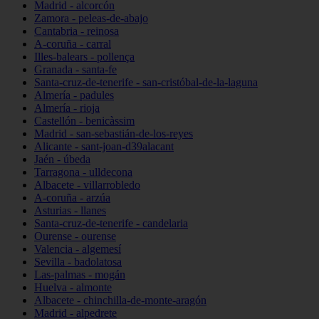
Madrid - alcorcón
Zamora - peleas-de-abajo
Cantabria - reinosa
A-coruña - carral
Illes-balears - pollença
Granada - santa-fe
Santa-cruz-de-tenerife - san-cristóbal-de-la-laguna
Almería - padules
Almería - rioja
Castellón - benicàssim
Madrid - san-sebastián-de-los-reyes
Alicante - sant-joan-d39alacant
Jaén - úbeda
Tarragona - ulldecona
Albacete - villarrobledo
A-coruña - arzúa
Asturias - llanes
Santa-cruz-de-tenerife - candelaria
Ourense - ourense
Valencia - algemesí
Sevilla - badolatosa
Las-palmas - mogán
Huelva - almonte
Albacete - chinchilla-de-monte-aragón
Madrid - alpedrete