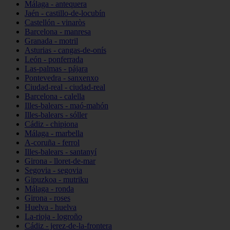
Málaga - antequera
Jaén - castillo-de-locubín
Castellón - vinaròs
Barcelona - manresa
Granada - motril
Asturias - cangas-de-onís
León - ponferrada
Las-palmas - pájara
Pontevedra - sanxenxo
Ciudad-real - ciudad-real
Barcelona - calella
Illes-balears - maó-mahón
Illes-balears - sóller
Cádiz - chipiona
Málaga - marbella
A-coruña - ferrol
Illes-balears - santanyí
Girona - lloret-de-mar
Segovia - segovia
Gipuzkoa - mutriku
Málaga - ronda
Girona - roses
Huelva - huelva
La-rioja - logroño
Cádiz - jerez-de-la-frontera