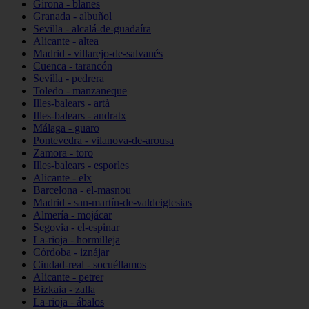
Girona - blanes
Granada - albuñol
Sevilla - alcalá-de-guadaíra
Alicante - altea
Madrid - villarejo-de-salvanés
Cuenca - tarancón
Sevilla - pedrera
Toledo - manzaneque
Illes-balears - artà
Illes-balears - andratx
Málaga - guaro
Pontevedra - vilanova-de-arousa
Zamora - toro
Illes-balears - esporles
Alicante - elx
Barcelona - el-masnou
Madrid - san-martín-de-valdeiglesias
Almería - mojácar
Segovia - el-espinar
La-rioja - hormilleja
Córdoba - iznájar
Ciudad-real - socuéllamos
Alicante - petrer
Bizkaia - zalla
La-rioja - ábalos