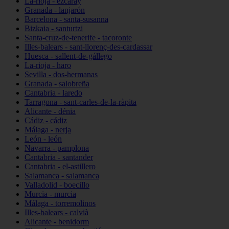
La-rioja - ezcaray
Granada - lanjarón
Barcelona - santa-susanna
Bizkaia - santurtzi
Santa-cruz-de-tenerife - tacoronte
Illes-balears - sant-llorenç-des-cardassar
Huesca - sallent-de-gállego
La-rioja - haro
Sevilla - dos-hermanas
Granada - salobreña
Cantabria - laredo
Tarragona - sant-carles-de-la-ràpita
Alicante - dénia
Cádiz - cádiz
Málaga - nerja
León - león
Navarra - pamplona
Cantabria - santander
Cantabria - el-astillero
Salamanca - salamanca
Valladolid - boecillo
Murcia - murcia
Málaga - torremolinos
Illes-balears - calvià
Alicante - benidorm