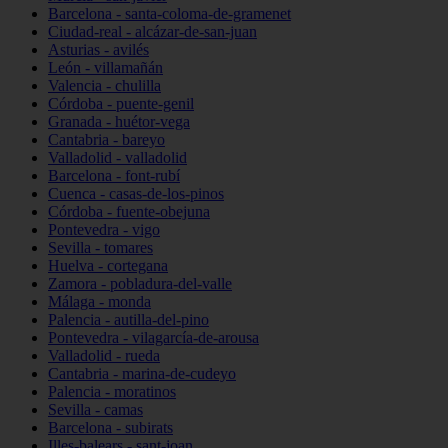
Barcelona - santa-coloma-de-gramenet
Ciudad-real - alcázar-de-san-juan
Asturias - avilés
León - villamañán
Valencia - chulilla
Córdoba - puente-genil
Granada - huétor-vega
Cantabria - bareyo
Valladolid - valladolid
Barcelona - font-rubí
Cuenca - casas-de-los-pinos
Córdoba - fuente-obejuna
Pontevedra - vigo
Sevilla - tomares
Huelva - cortegana
Zamora - pobladura-del-valle
Málaga - monda
Palencia - autilla-del-pino
Pontevedra - vilagarcía-de-arousa
Valladolid - rueda
Cantabria - marina-de-cudeyo
Palencia - moratinos
Sevilla - camas
Barcelona - subirats
Illes-balears - sant-joan