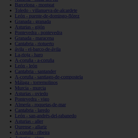
Barcelona - montgat
Toledo - villanueva-de-alcardete
León - puente-de-domingo-flórez
Granada - granada
Asturias - gijón
Pontevedra - pontevedra
Granada - maracena
Cantabria - riotuerto
ávila - el-barco-de-ávila
La-rioja - haro
A-coruña - a-coruña
León - león
Cantabria - santander
A-coruña - santiago-de-compostela
Málaga - torremolinos
Murcia - murcia
Asturias - oviedo
Pontevedra - vigo
Almería - roquetas-de-mar
Cantabria - laredo
León - san-andrés-del-rabanedo
Asturias - aller
Ourense - allariz
A-coruña - ribeira
Asturias - siero