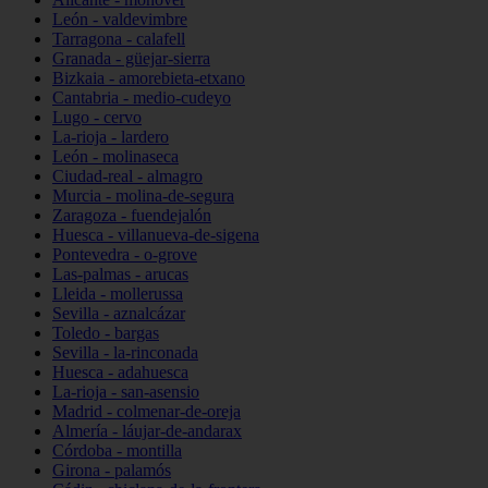
León - valdevimbre
Tarragona - calafell
Granada - güejar-sierra
Bizkaia - amorebieta-etxano
Cantabria - medio-cudeyo
Lugo - cervo
La-rioja - lardero
León - molinaseca
Ciudad-real - almagro
Murcia - molina-de-segura
Zaragoza - fuendejalón
Huesca - villanueva-de-sigena
Pontevedra - o-grove
Las-palmas - arucas
Lleida - mollerussa
Sevilla - aznalcázar
Toledo - bargas
Sevilla - la-rinconada
Huesca - adahuesca
La-rioja - san-asensio
Madrid - colmenar-de-oreja
Almería - láujar-de-andarax
Córdoba - montilla
Girona - palamós