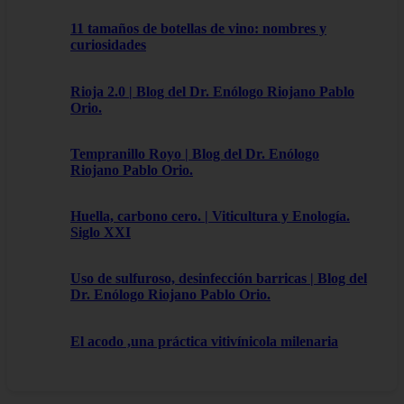
11 tamaños de botellas de vino: nombres y
curiosidades
Rioja 2.0 | Blog del Dr. Enólogo Riojano Pablo
Orio.
Tempranillo Royo | Blog del Dr. Enólogo
Riojano Pablo Orio.
Huella, carbono cero. | Viticultura y Enología.
Siglo XXI
Uso de sulfuroso, desinfección barricas | Blog del
Dr. Enólogo Riojano Pablo Orio.
El acodo ,una práctica vitivínicola milenaria