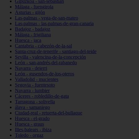
Gipuzkoa - san-sebastián
Málaga - fuengirola
Asturias - gijón
Las-palmas - vega-de-san-mateo
Las-palmas - las-palmas-de-gran-canaria
Badajoz - badajoz
Málaga - frigiliana
Huesca - jaca
Cantabria - cabezón-de-la-sal
Santa-cruz-de-tenerife - santiago-del-teide
Sevilla - valencina-de-la-concepción
León - san-andrés-del-rabanedo
Navarra - deierri
León - gusendos-de-los-oteros
Valladolid - mucientes
Segovia - fuentesoto
Navarra - lumbier
Cáceres - robledillo-de-gata
Tarragona - solivella
álava - samaniego
Ciudad-real - retuerta-del-bullaque
Huesca - el-grado
Huesca - graus
Illes-balears - ibiza
Toledo - orgaz