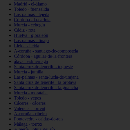
Madrid - el-álamo
Toledo - fuensalida
Las-palmas - tejeda
Córdoba - la-carlota
Murcia - cehegín
Cádiz - rota
Huelva - gibraleón
Las-palmas - tinajo
Lleida - lleida
A-coruña - santiago-de-compostela
Córdoba - aguilar-de-la-frontera
álava - eskuernaga
Santa-cruz-de-tenerife - tegueste
Murcia - jumilla
Las-palmas - santa-lucía-de-tirajana
Santa-cruz-de-tenerife - la-orotava
Santa-cruz-de-tenerife - la-guancha
Murcia - moratalla
Toledo - yepes
Cáceres - cáceres
Valencia - torrent
A-coruña - ribeira
Pontevedra - caldas-de-reis
Málaga - torrox
Almería - olula-del-río