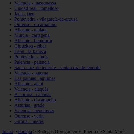
Valencia - massanassa
Ciudad-real - tomelloso
Jaén - jaén
Pontevedra - vilagarcía-de-arousa
Ourense - o-carballiño
Alicante - teulada
Murcia - cartagena
Alicante - benidorm
Gipuzkoa - eibar
León - la-bañeza
Pontevedra - meis
Palencia - palencia
Santa-cruz-de-tenerife - santa-cruz-de-tenerife
Valencia - paterna
Las-palmas - agüimes
Alicante - alcoi
Valencia - alaquàs
A-coruña - cabanas
Alicante - el-campello
Asturias - grado
Valencia - benetússer
Ourense - verín
Girona - mieres
Inicio
>
bodega
>
Bodegas Obregon en El Puerto de Santa María