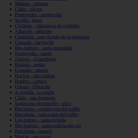
Málaga - cártama
Cádiz - olvera
Pontevedra - pontevedra
Sevilla - gines
Córdoba - villanueva-de-córdoba
Albacete - albacete
Cantabria - san-vicente-de-la-barquera
Granada - torvizcón
Illes-balears - santa-margalida
Pontevedra - marín
Zamora - el-perdigón
Bizkaia - sestao
Granada - murtas
Huelva - isla-cristina
Huelva - cartaya
Girona - l39escala
A-coruña - a-coruña
Cádiz - san-fernando
Santa-cruz-de-tenerife - arico
Barcelona - cerdanyola-del-vallès
Barcelona - sant-cugat-del-vallès
Las-palmas - santa-brígida
Illes-balears - santa-eulària-des-riu
Barcelona - mataró
Murcia - san-javier