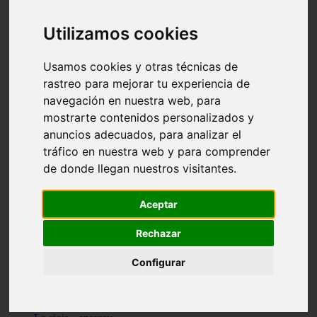
Granada - pulianas
Santa-cruz-de-tenerife - los-llanos-de-aridane
Utilizamos cookies
Cantabria - suances
Sevilla - bormujos
Granada - monachil
Usamos cookies y otras técnicas de
Málaga - júzcar
rastreo para mejorar tu experiencia de
Huesca - isábena
navegación en nuestra web, para
Huesca - alquézar
Huesca - castejón-de-sos
mostrarte contenidos personalizados y
Lleida - alt-àneu
anuncios adecuados, para analizar el
Sevilla - marinaleda
tráfico en nuestra web y para comprender
Córdoba - almedinilla
Navarra - zangoza
de donde llegan nuestros visitantes.
Cantabria - arenas-de-iguña
Barcelona - la-pobla-de-lillet
Murcia - cartagena
Aceptar
Las-palmas - yaiza
Madrid - nuevo-baztán
Rechazar
Sevilla - arahal
Málaga - istán
Configurar
Valladolid - fuensaldaña
Sevilla - salteras
Huesca - biescas
Granada - pampaneira