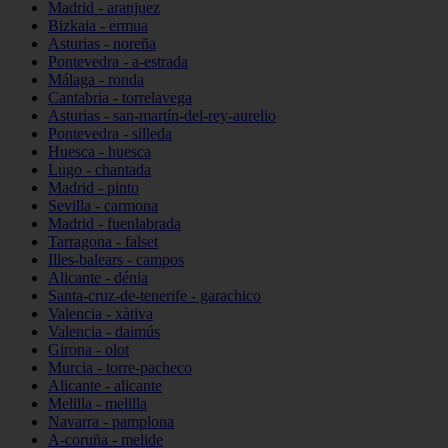
Madrid - aranjuez
Bizkaia - ermua
Asturias - noreña
Pontevedra - a-estrada
Málaga - ronda
Cantabria - torrelavega
Asturias - san-martín-del-rey-aurelio
Pontevedra - silleda
Huesca - huesca
Lugo - chantada
Madrid - pinto
Sevilla - carmona
Madrid - fuenlabrada
Tarragona - falset
Illes-balears - campos
Alicante - dénia
Santa-cruz-de-tenerife - garachico
Valencia - xàtiva
Valencia - daimús
Girona - olot
Murcia - torre-pacheco
Alicante - alicante
Melilla - melilla
Navarra - pamplona
A-coruña - melide