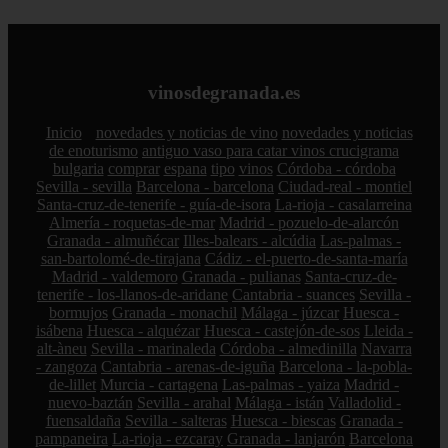
vinosdegranada.es
Inicio
novedades y noticias de vino
novedades y noticias
de enoturismo
antiguo vaso para catar vinos crucigrama
bulgaria
comprar
espana
tipo
vinos
Córdoba - córdoba
Sevilla - sevilla
Barcelona - barcelona
Ciudad-real - montiel
Santa-cruz-de-tenerife - guía-de-isora
La-rioja - casalarreina
Almería - roquetas-de-mar
Madrid - pozuelo-de-alarcón
Granada - almuñécar
Illes-balears - alcúdia
Las-palmas -
san-bartolomé-de-tirajana
Cádiz - el-puerto-de-santa-maría
Madrid - valdemoro
Granada - pulianas
Santa-cruz-de-
tenerife - los-llanos-de-aridane
Cantabria - suances
Sevilla -
bormujos
Granada - monachil
Málaga - júzcar
Huesca -
isábena
Huesca - alquézar
Huesca - castejón-de-sos
Lleida -
alt-àneu
Sevilla - marinaleda
Córdoba - almedinilla
Navarra
- zangoza
Cantabria - arenas-de-iguña
Barcelona - la-pobla-
de-lillet
Murcia - cartagena
Las-palmas - yaiza
Madrid -
nuevo-baztán
Sevilla - arahal
Málaga - istán
Valladolid -
fuensaldaña
Sevilla - salteras
Huesca - biescas
Granada -
pampaneira
La-rioja - ezcaray
Granada - lanjarón
Barcelona