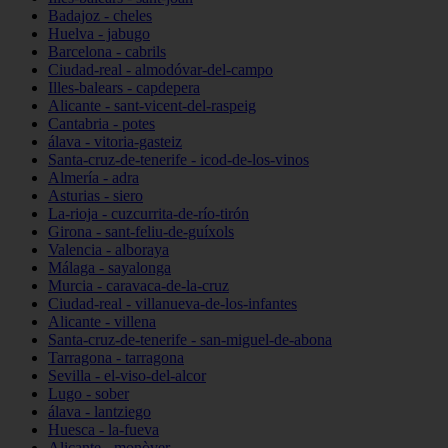
Badajoz - cheles
Huelva - jabugo
Barcelona - cabrils
Ciudad-real - almodóvar-del-campo
Illes-balears - capdepera
Alicante - sant-vicent-del-raspeig
Cantabria - potes
álava - vitoria-gasteiz
Santa-cruz-de-tenerife - icod-de-los-vinos
Almería - adra
Asturias - siero
La-rioja - cuzcurrita-de-río-tirón
Girona - sant-feliu-de-guíxols
Valencia - alboraya
Málaga - sayalonga
Murcia - caravaca-de-la-cruz
Ciudad-real - villanueva-de-los-infantes
Alicante - villena
Santa-cruz-de-tenerife - san-miguel-de-abona
Tarragona - tarragona
Sevilla - el-viso-del-alcor
Lugo - sober
álava - lantziego
Huesca - la-fueva
Alicante - monòver