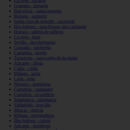
La-rioja - ezcaray
Granada - lanjarón
Barcelona - santa-susanna
Bizkaia - santurtzi
Santa-cruz-de-tenerife - tacoronte
Illes-balears - sant-llorenç-des-cardassar
Huesca - sallent-de-gállego
La-rioja - haro
Sevilla - dos-hermanas
Granada - salobreña
Cantabria - laredo
Tarragona - sant-carles-de-la-ràpita
Alicante - dénia
Cádiz - cádiz
Málaga - nerja
León - león
Navarra - pamplona
Cantabria - santander
Cantabria - el-astillero
Salamanca - salamanca
Valladolid - boecillo
Murcia - murcia
Málaga - torremolinos
Illes-balears - calvià
Alicante - benidorm