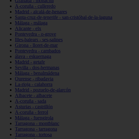
Granada - monachil
A-coruña - culleredo
Madrid - alcalá-de-henares
Santa-cruz-de-tenerife - san-cristóbal-de-la-laguna
Málaga - málaga
Alicante - elx
Pontevedra - o-grove
Illes-balears - ses-salines
Girona - lloret-de-mar
Pontevedra - cambados
álava - eskuernaga
Madrid - getafe
Sevilla - dos-hermanas
Málaga - benalmádena
Ourense - ribadavia
La-rioja - calahorra
Madrid - pozuelo-de-alarcón
Albacete - albacete
A-coruña - sada
Asturias - castrillón
A-coruña - ferrol
Málaga - fuengirola
Tarragona - montblanc
Tarragona - tarragona
Tarragona - tortosa