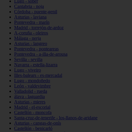
Lugo - sober
Cantabria - noja
Córdoba - puente-genil
Asturias - laviana
Pontevedra - marín
Madrid - torrejón-de-ardoz
A-coruña - oleiros
Málaga - nerja
Asturias - langreo
Pontevedra - ponteareas
Pontevedra - a-illa-de-arousa
Sevilla - sevilla
Navarra - estella-lizarra
Lugo - viveiro
Illes-balears - es-mercadal
Lugo - mondoñedo
León - valdevimbre
Valladolid - rueda
álava - laguardia
Asturias - mieres
Madrid - el-escorial
Castellón - moncofa
Santa-cruz-de-tenerife - los-llanos-de-aridane
Asturias - cangas-de-onís
Castellón - benicarló