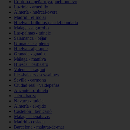
Córdoba - peñarroya-pueblonuevo
La-rioja - arnedillo
Almería - huércal-overa
Madrid - el-molar
Huelva - bollullos-par-del-condado
Málaga - algarrobo
Las-palmas - tuineje
Salamanca - béjar
Granada - capileira
Huelva - aljaraque
Granada - guadix
Málaga - manilva
Huesca - barbastro
Valencia - sagunt
Illes-balears - ses-salines
Sevilla - carmona
Ciudad-real - valdepeñas
Alicante - orihuela
Jaén - baeza
Navarra - tudela
Almería - el-ejido
Castellón - benicarló
Málaga - benahavís
Madrid - coslada
Barcelona - malgrat-de-mar