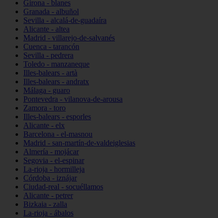
Girona - blanes
Granada - albuñol
Sevilla - alcalá-de-guadaíra
Alicante - altea
Madrid - villarejo-de-salvanés
Cuenca - tarancón
Sevilla - pedrera
Toledo - manzaneque
Illes-balears - artà
Illes-balears - andratx
Málaga - guaro
Pontevedra - vilanova-de-arousa
Zamora - toro
Illes-balears - esporles
Alicante - elx
Barcelona - el-masnou
Madrid - san-martín-de-valdeiglesias
Almería - mojácar
Segovia - el-espinar
La-rioja - hormilleja
Córdoba - iznájar
Ciudad-real - socuéllamos
Alicante - petrer
Bizkaia - zalla
La-rioja - ábalos