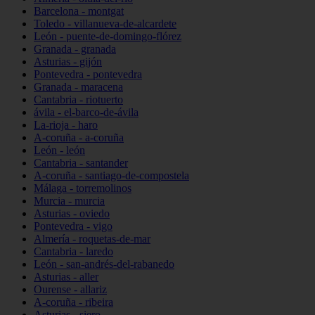
Barcelona - montgat
Toledo - villanueva-de-alcardete
León - puente-de-domingo-flórez
Granada - granada
Asturias - gijón
Pontevedra - pontevedra
Granada - maracena
Cantabria - riotuerto
ávila - el-barco-de-ávila
La-rioja - haro
A-coruña - a-coruña
León - león
Cantabria - santander
A-coruña - santiago-de-compostela
Málaga - torremolinos
Murcia - murcia
Asturias - oviedo
Pontevedra - vigo
Almería - roquetas-de-mar
Cantabria - laredo
León - san-andrés-del-rabanedo
Asturias - aller
Ourense - allariz
A-coruña - ribeira
Asturias - siero