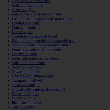
Gipuzkoa - san-sebastián
Málaga - fuengirola
Asturias - gijón
Las-palmas - vega-de-san-mateo
Las-palmas - las-palmas-de-gran-canaria
Badajoz - badajoz
Málaga - frigiliana
Huesca - jaca
Cantabria - cabezón-de-la-sal
Santa-cruz-de-tenerife - santiago-del-teide
Sevilla - valencina-de-la-concepción
León - san-andrés-del-rabanedo
Navarra - deierri
León - gusendos-de-los-oteros
Valladolid - mucientes
Segovia - fuentesoto
Navarra - lumbier
Cáceres - robledillo-de-gata
Tarragona - solivella
álava - samaniego
Ciudad-real - retuerta-del-bullaque
Huesca - el-grado
Huesca - graus
Illes-balears - ibiza
Toledo - orgaz