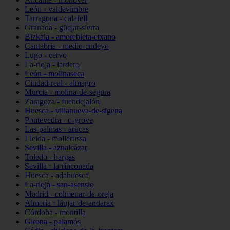
León - valdevimbre
Tarragona - calafell
Granada - güejar-sierra
Bizkaia - amorebieta-etxano
Cantabria - medio-cudeyo
Lugo - cervo
La-rioja - lardero
León - molinaseca
Ciudad-real - almagro
Murcia - molina-de-segura
Zaragoza - fuendejalón
Huesca - villanueva-de-sigena
Pontevedra - o-grove
Las-palmas - arucas
Lleida - mollerussa
Sevilla - aznalcázar
Toledo - bargas
Sevilla - la-rinconada
Huesca - adahuesca
La-rioja - san-asensio
Madrid - colmenar-de-oreja
Almería - láujar-de-andarax
Córdoba - montilla
Girona - palamós