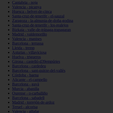
Cantabria - noja
Valencia - picanya
Huesca - belver-de-cinca
Santa-cruz-de-tenerife - el-sauzal
Zaragoza - la-almunia-de-doña-godina
Santa-cruz-de-tenerife - los-realejos
Bizkaia - valle-de-trápaga-trapagaran
Madrid - valdemorillo
Valencia - manises
Barcelona - terrassa
Lleida - tremp
Asturias - villaviciosa
Huelva - trigueros
Girona - castelló-d39empúries
Barcelona - cardedeu
Barcelona - sant-quirze-del-vallès
Córdoba - baena
Alicante - el-campello
Barcelona - gavà
Murcia - abanilla
Ourense - o-carballiño
Barcelona - sabadell
Madrid - torrejón-de-ardoz
Teruel - alcorisa
Valencia - alfafar