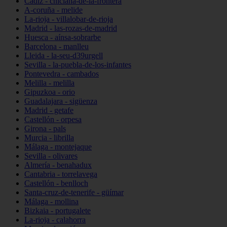
Cádiz - chiclana-de-la-frontera
A-coruña - melide
La-rioja - villalobar-de-rioja
Madrid - las-rozas-de-madrid
Huesca - aínsa-sobrarbe
Barcelona - manlleu
Lleida - la-seu-d39urgell
Sevilla - la-puebla-de-los-infantes
Pontevedra - cambados
Melilla - melilla
Gipuzkoa - orio
Guadalajara - sigüenza
Madrid - getafe
Castellón - orpesa
Girona - pals
Murcia - librilla
Málaga - montejaque
Sevilla - olivares
Almería - benahadux
Cantabria - torrelavega
Castellón - benlloch
Santa-cruz-de-tenerife - güímar
Málaga - mollina
Bizkaia - portugalete
La-rioja - calahorra