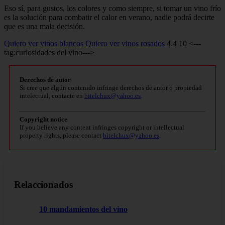
Eso sí, para gustos, los colores y como siempre, si tomar un vino frío
es la solución para combatir el calor en verano, nadie podrá decirte
que es una mala decisión.
Quiero ver vinos blancos
Quiero ver vinos rosados
4.4 10 <---
tag:curiosidades del vino--->
Derechos de autor
Si cree que algún contenido infringe derechos de autor o propiedad
intelectual, contacte en
bitelchux@yahoo.es
.
Copyright notice
If you believe any content infringes copyright or intellectual
property rights, please contact
bitelchux@yahoo.es
.
Relaccionados
10 mandamientos del vino