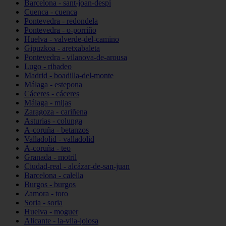
Barcelona - sant-joan-despí
Cuenca - cuenca
Pontevedra - redondela
Pontevedra - o-porriño
Huelva - valverde-del-camino
Gipuzkoa - aretxabaleta
Pontevedra - vilanova-de-arousa
Lugo - ribadeo
Madrid - boadilla-del-monte
Málaga - estepona
Cáceres - cáceres
Málaga - mijas
Zaragoza - cariñena
Asturias - colunga
A-coruña - betanzos
Valladolid - valladolid
A-coruña - teo
Granada - motril
Ciudad-real - alcázar-de-san-juan
Barcelona - calella
Burgos - burgos
Zamora - toro
Soria - soria
Huelva - moguer
Alicante - la-vila-joiosa