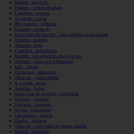
Madrid - alcorcón
Zamora - peleas-de-abajo
Cantabria - reinosa
A-coruña - carral
Illes-balears - pollença
Granada - santa-fe
Santa-cruz-de-tenerife - san-cristóbal-de-la-laguna
Almería - padules
Almería - rioja
Castellón - benicàssim
Madrid - san-sebastián-de-los-reyes
Alicante - sant-joan-d39alacant
Jaén - úbeda
Tarragona - ulldecona
Albacete - villarrobledo
A-coruña - arzúa
Asturias - llanes
Santa-cruz-de-tenerife - candelaria
Ourense - ourense
Valencia - algemesí
Sevilla - badolatosa
Las-palmas - mogán
Huelva - almonte
Albacete - chinchilla-de-monte-aragón
Madrid - alpedrete