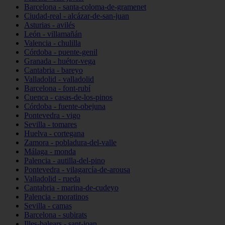
Barcelona - santa-coloma-de-gramenet
Ciudad-real - alcázar-de-san-juan
Asturias - avilés
León - villamañán
Valencia - chulilla
Córdoba - puente-genil
Granada - huétor-vega
Cantabria - bareyo
Valladolid - valladolid
Barcelona - font-rubí
Cuenca - casas-de-los-pinos
Córdoba - fuente-obejuna
Pontevedra - vigo
Sevilla - tomares
Huelva - cortegana
Zamora - pobladura-del-valle
Málaga - monda
Palencia - autilla-del-pino
Pontevedra - vilagarcía-de-arousa
Valladolid - rueda
Cantabria - marina-de-cudeyo
Palencia - moratinos
Sevilla - camas
Barcelona - subirats
Illes-balears - sant-joan