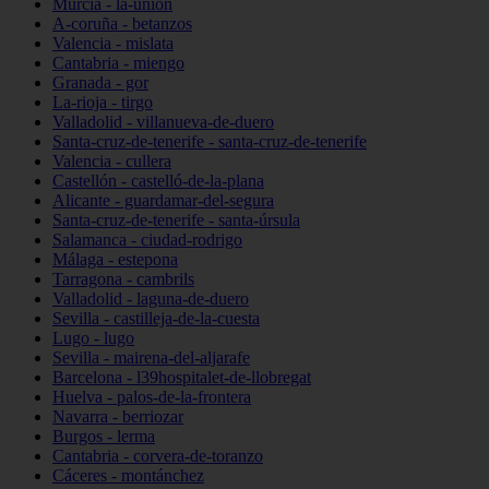
Murcia - la-unión
A-coruña - betanzos
Valencia - mislata
Cantabria - miengo
Granada - gor
La-rioja - tirgo
Valladolid - villanueva-de-duero
Santa-cruz-de-tenerife - santa-cruz-de-tenerife
Valencia - cullera
Castellón - castelló-de-la-plana
Alicante - guardamar-del-segura
Santa-cruz-de-tenerife - santa-úrsula
Salamanca - ciudad-rodrigo
Málaga - estepona
Tarragona - cambrils
Valladolid - laguna-de-duero
Sevilla - castilleja-de-la-cuesta
Lugo - lugo
Sevilla - mairena-del-aljarafe
Barcelona - l39hospitalet-de-llobregat
Huelva - palos-de-la-frontera
Navarra - berriozar
Burgos - lerma
Cantabria - corvera-de-toranzo
Cáceres - montánchez