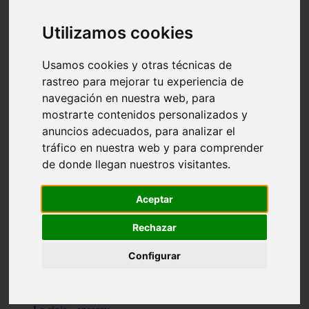
Granada - pulianas
Santa-cruz-de-tenerife - los-llanos-de-aridane
Utilizamos cookies
Cantabria - suances
Sevilla - bormujos
Granada - monachil
Usamos cookies y otras técnicas de
Málaga - júzcar
rastreo para mejorar tu experiencia de
Huesca - isábena
navegación en nuestra web, para
Huesca - alquézar
Huesca - castejón-de-sos
mostrarte contenidos personalizados y
Lleida - alt-àneu
anuncios adecuados, para analizar el
Sevilla - marinaleda
tráfico en nuestra web y para comprender
Córdoba - almedinilla
Navarra - zangoza
de donde llegan nuestros visitantes.
Cantabria - arenas-de-iguña
Barcelona - la-pobla-de-lillet
Murcia - cartagena
Aceptar
Las-palmas - yaiza
Madrid - nuevo-baztán
Rechazar
Sevilla - arahal
Málaga - istán
Configurar
Valladolid - fuensaldaña
Sevilla - salteras
Huesca - biescas
Granada - pampaneira