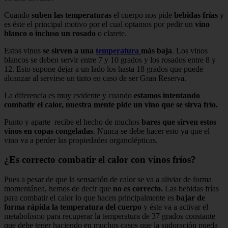
Cuando
suben las temperaturas
el cuerpo nos pide
bebidas frías
y
es éste el principal motivo por el cual optamos por pedir un
vino
blanco o incluso un rosado
o clarete.
Estos vinos
se sirven a una
temperatura
más baja
. Los vinos
blancos se deben servir entre 7 y 10 grados y los rosados entre 8 y
12. Esto supone dejar a un lado los hasta 18 grados que puede
alcanzar al servirse un tinto en caso de ser Gran Reserva.
La diferencia es muy evidente y cuando
estamos intentando
combatir el calor, nuestra mente pide un vino que se sirva frío.
Punto y aparte recibe el hecho de muchos
bares que sirven estos
vinos en copas congeladas
. Nunca se debe hacer esto ya que el
vino va a perder las propiedades organolépticas.
¿Es correcto combatir el calor con vinos fríos?
Pues a pesar de que la sensación de calor se va a aliviar de forma
momentánea, hemos de decir que
no es correcto.
Las bebidas frías
para combatir el calor lo que hacen principalmente es
bajar de
forma rápida la temperatura del cuerpo
y éste va a activar el
metabolismo para recuperar la temperatura de 37 grados constante
que debe tener haciendo en muchos casos que la sudoración pueda