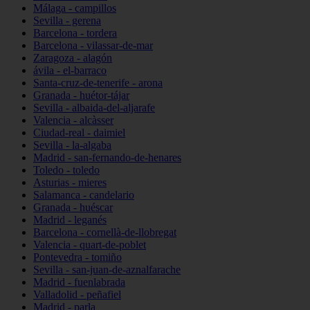
Málaga - campillos
Sevilla - gerena
Barcelona - tordera
Barcelona - vilassar-de-mar
Zaragoza - alagón
ávila - el-barraco
Santa-cruz-de-tenerife - arona
Granada - huétor-tájar
Sevilla - albaida-del-aljarafe
Valencia - alcàsser
Ciudad-real - daimiel
Sevilla - la-algaba
Madrid - san-fernando-de-henares
Toledo - toledo
Asturias - mieres
Salamanca - candelario
Granada - huéscar
Madrid - leganés
Barcelona - cornellà-de-llobregat
Valencia - quart-de-poblet
Pontevedra - tomiño
Sevilla - san-juan-de-aznalfarache
Madrid - fuenlabrada
Valladolid - peñafiel
Madrid - parla