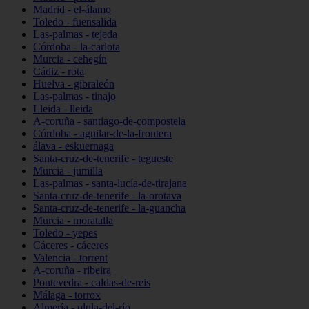
Madrid - el-álamo
Toledo - fuensalida
Las-palmas - tejeda
Córdoba - la-carlota
Murcia - cehegín
Cádiz - rota
Huelva - gibraleón
Las-palmas - tinajo
Lleida - lleida
A-coruña - santiago-de-compostela
Córdoba - aguilar-de-la-frontera
álava - eskuernaga
Santa-cruz-de-tenerife - tegueste
Murcia - jumilla
Las-palmas - santa-lucía-de-tirajana
Santa-cruz-de-tenerife - la-orotava
Santa-cruz-de-tenerife - la-guancha
Murcia - moratalla
Toledo - yepes
Cáceres - cáceres
Valencia - torrent
A-coruña - ribeira
Pontevedra - caldas-de-reis
Málaga - torrox
Almería - olula-del-río