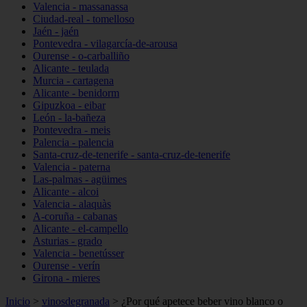
Valencia - massanassa
Ciudad-real - tomelloso
Jaén - jaén
Pontevedra - vilagarcía-de-arousa
Ourense - o-carballiño
Alicante - teulada
Murcia - cartagena
Alicante - benidorm
Gipuzkoa - eibar
León - la-bañeza
Pontevedra - meis
Palencia - palencia
Santa-cruz-de-tenerife - santa-cruz-de-tenerife
Valencia - paterna
Las-palmas - agüimes
Alicante - alcoi
Valencia - alaquàs
A-coruña - cabanas
Alicante - el-campello
Asturias - grado
Valencia - benetússer
Ourense - verín
Girona - mieres
Inicio
>
vinosdegranada
>
¿Por qué apetece beber vino blanco o