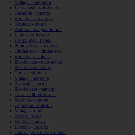
Málaga - antequera
Jaén - castillo-de-locubín
Castellón - vinaròs
Barcelona - manresa
Granada - motril
Asturias - cangas-de-onís
León - ponferrada
Las-palmas - pájara
Pontevedra - sanxenxo
Ciudad-real - ciudad-real
Barcelona - calella
Illes-balears - maó-mahón
Illes-balears - sóller
Cádiz - chipiona
Málaga - marbella
A-coruña - ferrol
Illes-balears - santanyí
Girona - lloret-de-mar
Segovia - segovia
Gipuzkoa - mutriku
Málaga - ronda
Girona - roses
Huelva - huelva
La-rioja - logroño
Cádiz - jerez-de-la-frontera