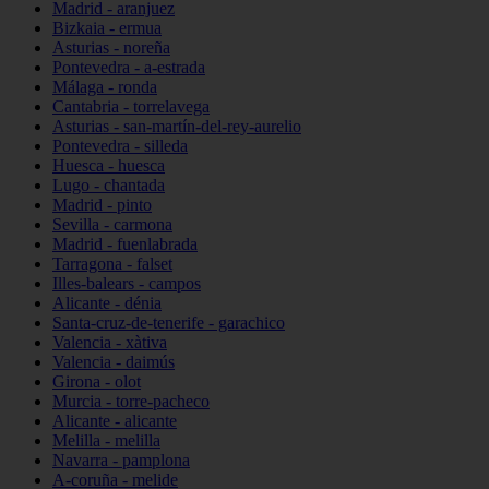
Madrid - aranjuez
Bizkaia - ermua
Asturias - noreña
Pontevedra - a-estrada
Málaga - ronda
Cantabria - torrelavega
Asturias - san-martín-del-rey-aurelio
Pontevedra - silleda
Huesca - huesca
Lugo - chantada
Madrid - pinto
Sevilla - carmona
Madrid - fuenlabrada
Tarragona - falset
Illes-balears - campos
Alicante - dénia
Santa-cruz-de-tenerife - garachico
Valencia - xàtiva
Valencia - daimús
Girona - olot
Murcia - torre-pacheco
Alicante - alicante
Melilla - melilla
Navarra - pamplona
A-coruña - melide