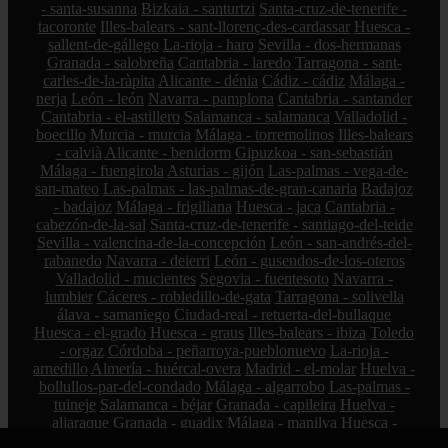
- santa-susanna
Bizkaia - santurtzi
Santa-cruz-de-tenerife -
tacoronte
Illes-balears - sant-llorenç-des-cardassar
Huesca -
sallent-de-gállego
La-rioja - haro
Sevilla - dos-hermanas
Granada - salobreña
Cantabria - laredo
Tarragona - sant-
carles-de-la-ràpita
Alicante - dénia
Cádiz - cádiz
Málaga -
nerja
León - león
Navarra - pamplona
Cantabria - santander
Cantabria - el-astillero
Salamanca - salamanca
Valladolid -
boecillo
Murcia - murcia
Málaga - torremolinos
Illes-balears
- calvià
Alicante - benidorm
Gipuzkoa - san-sebastián
Málaga - fuengirola
Asturias - gijón
Las-palmas - vega-de-
san-mateo
Las-palmas - las-palmas-de-gran-canaria
Badajoz
- badajoz
Málaga - frigiliana
Huesca - jaca
Cantabria -
cabezón-de-la-sal
Santa-cruz-de-tenerife - santiago-del-teide
Sevilla - valencina-de-la-concepción
León - san-andrés-del-
rabanedo
Navarra - deierri
León - gusendos-de-los-oteros
Valladolid - mucientes
Segovia - fuentesoto
Navarra -
lumbier
Cáceres - robledillo-de-gata
Tarragona - solivella
álava - samaniego
Ciudad-real - retuerta-del-bullaque
Huesca - el-grado
Huesca - graus
Illes-balears - ibiza
Toledo
- orgaz
Córdoba - peñarroya-pueblonuevo
La-rioja -
arnedillo
Almería - huércal-overa
Madrid - el-molar
Huelva -
bollullos-par-del-condado
Málaga - algarrobo
Las-palmas -
tuineje
Salamanca - béjar
Granada - capileira
Huelva -
aljaraque
Granada - guadix
Málaga - manilva
Huesca -
barbastro
Valencia - sagunt
Illes-balears - ses-salines
Sevilla