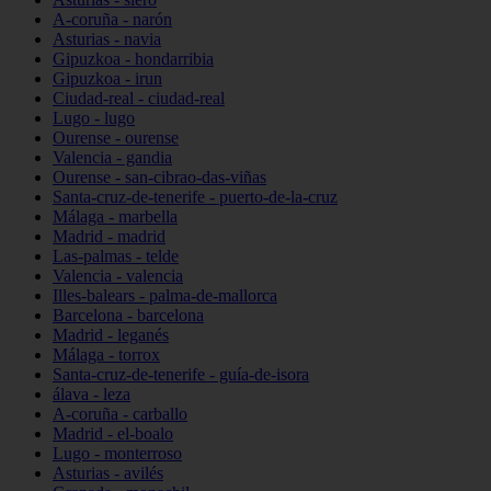
A-coruña - narón
Asturias - navia
Gipuzkoa - hondarribia
Gipuzkoa - irun
Ciudad-real - ciudad-real
Lugo - lugo
Ourense - ourense
Valencia - gandia
Ourense - san-cibrao-das-viñas
Santa-cruz-de-tenerife - puerto-de-la-cruz
Málaga - marbella
Madrid - madrid
Las-palmas - telde
Valencia - valencia
Illes-balears - palma-de-mallorca
Barcelona - barcelona
Madrid - leganés
Málaga - torrox
Santa-cruz-de-tenerife - guía-de-isora
álava - leza
A-coruña - carballo
Madrid - el-boalo
Lugo - monterroso
Asturias - avilés