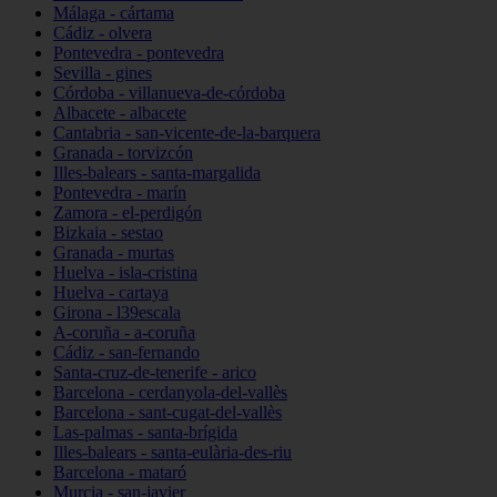
Málaga - cártama
Cádiz - olvera
Pontevedra - pontevedra
Sevilla - gines
Córdoba - villanueva-de-córdoba
Albacete - albacete
Cantabria - san-vicente-de-la-barquera
Granada - torvizcón
Illes-balears - santa-margalida
Pontevedra - marín
Zamora - el-perdigón
Bizkaia - sestao
Granada - murtas
Huelva - isla-cristina
Huelva - cartaya
Girona - l39escala
A-coruña - a-coruña
Cádiz - san-fernando
Santa-cruz-de-tenerife - arico
Barcelona - cerdanyola-del-vallès
Barcelona - sant-cugat-del-vallès
Las-palmas - santa-brígida
Illes-balears - santa-eulària-des-riu
Barcelona - mataró
Murcia - san-javier