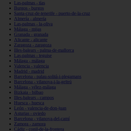
Las-palmas - tías
Burgos - burgos
Santa-cruz-de-tenerife - puerto-de-la-cruz
Almería - almería
Las-palmas - la-oliva
Málaga - mijas
Granada - granada
Alicante - alicante
Zaragoza - zaragoza
Illes-balears - palma-de-mallorca
Las-palmas - teguise
Málaga - málaga
Valencia - valencia
Madrid - madrid
Barcelona - palau-solità-i-plegamans
Barcelona - vilanova-i-la-geltrú
Málaga - vélez-málaga
Bizkaia - bilbao
Illes-balears - campos
Huesca - huesca
León - valencia-de-don-juan
Asturias - oviedo
Barcelona - vilanova-del-camí
Zamora - zamora
Cádiz - conil-de-la-frontera