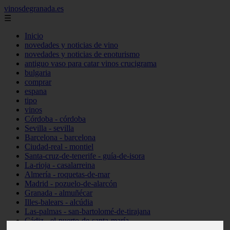
vinosdegranada.es
☰
Inicio
novedades y noticias de vino
novedades y noticias de enoturismo
antiguo vaso para catar vinos crucigrama
bulgaria
comprar
espana
tipo
vinos
Córdoba - córdoba
Sevilla - sevilla
Barcelona - barcelona
Ciudad-real - montiel
Santa-cruz-de-tenerife - guía-de-isora
La-rioja - casalarreina
Almería - roquetas-de-mar
Madrid - pozuelo-de-alarcón
Granada - almuñécar
Illes-balears - alcúdia
Las-palmas - san-bartolomé-de-tirajana
Cádiz - el-puerto-de-santa-maría
Madrid - valdemoro