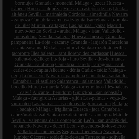
bormujos
Granada - monachil
Málaga - júzcar
Huesca -
isábena
Huesca - alquézar
Huesca - castejón-de-sos
Lleida -
alt-àneu
Sevilla - marinaleda
Córdoba - almedinilla
Navarra
- zangoza
Cantabria - arenas-de-iguña
Barcelona - la-pobla-
de-lillet
Murcia - cartagena
Las-palmas - yaiza
Madrid -
nuevo-baztán
Sevilla - arahal
Málaga - istán
Valladolid -
fuensaldaña
Sevilla - salteras
Huesca - biescas
Granada -
pampaneira
La-rioja - ezcaray
Granada - lanjarón
Barcelona
- santa-susanna
Bizkaia - santurtzi
Santa-cruz-de-tenerife -
tacoronte
Illes-balears - sant-llorenç-des-cardassar
Huesca -
sallent-de-gállego
La-rioja - haro
Sevilla - dos-hermanas
Granada - salobreña
Cantabria - laredo
Tarragona - sant-
carles-de-la-ràpita
Alicante - dénia
Cádiz - cádiz
Málaga -
nerja
León - león
Navarra - pamplona
Cantabria - santander
Cantabria - el-astillero
Salamanca - salamanca
Valladolid -
boecillo
Murcia - murcia
Málaga - torremolinos
Illes-balears
- calvià
Alicante - benidorm
Gipuzkoa - san-sebastián
Málaga - fuengirola
Asturias - gijón
Las-palmas - vega-de-
san-mateo
Las-palmas - las-palmas-de-gran-canaria
Badajoz
- badajoz
Málaga - frigiliana
Huesca - jaca
Cantabria -
cabezón-de-la-sal
Santa-cruz-de-tenerife - santiago-del-teide
Sevilla - valencina-de-la-concepción
León - san-andrés-del-
rabanedo
Navarra - deierri
León - gusendos-de-los-oteros
Valladolid - mucientes
Segovia - fuentesoto
Navarra -
lumbier
Cáceres - robledillo-de-gata
Tarragona - solivella