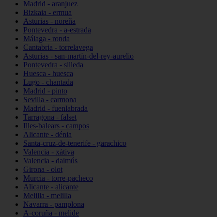
Madrid - aranjuez
Bizkaia - ermua
Asturias - noreña
Pontevedra - a-estrada
Málaga - ronda
Cantabria - torrelavega
Asturias - san-martín-del-rey-aurelio
Pontevedra - silleda
Huesca - huesca
Lugo - chantada
Madrid - pinto
Sevilla - carmona
Madrid - fuenlabrada
Tarragona - falset
Illes-balears - campos
Alicante - dénia
Santa-cruz-de-tenerife - garachico
Valencia - xàtiva
Valencia - daimús
Girona - olot
Murcia - torre-pacheco
Alicante - alicante
Melilla - melilla
Navarra - pamplona
A-coruña - melide