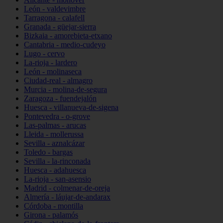
León - valdevimbre
Tarragona - calafell
Granada - güejar-sierra
Bizkaia - amorebieta-etxano
Cantabria - medio-cudeyo
Lugo - cervo
La-rioja - lardero
León - molinaseca
Ciudad-real - almagro
Murcia - molina-de-segura
Zaragoza - fuendejalón
Huesca - villanueva-de-sigena
Pontevedra - o-grove
Las-palmas - arucas
Lleida - mollerussa
Sevilla - aznalcázar
Toledo - bargas
Sevilla - la-rinconada
Huesca - adahuesca
La-rioja - san-asensio
Madrid - colmenar-de-oreja
Almería - láujar-de-andarax
Córdoba - montilla
Girona - palamós