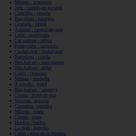
Málaga - antequera
Jaén - castillo-de-locubín
Castellón - vinaròs
Barcelona - manresa
Granada - motril
Asturias - cangas-de-onís
León - ponferrada
Las-palmas - pájara
Pontevedra - sanxenxo
Ciudad-real - ciudad-real
Barcelona - calella
Illes-balears - maó-mahón
Illes-balears - sóller
Cádiz - chipiona
Málaga - marbella
A-coruña - ferrol
Illes-balears - santanyí
Girona - lloret-de-mar
Segovia - segovia
Gipuzkoa - mutriku
Málaga - ronda
Girona - roses
Huelva - huelva
La-rioja - logroño
Cádiz - jerez-de-la-frontera