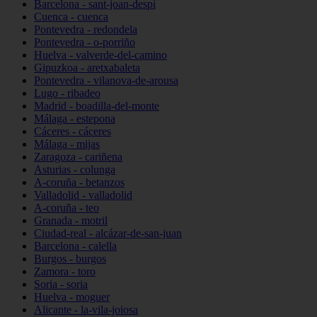
Barcelona - sant-joan-despí
Cuenca - cuenca
Pontevedra - redondela
Pontevedra - o-porriño
Huelva - valverde-del-camino
Gipuzkoa - aretxabaleta
Pontevedra - vilanova-de-arousa
Lugo - ribadeo
Madrid - boadilla-del-monte
Málaga - estepona
Cáceres - cáceres
Málaga - mijas
Zaragoza - cariñena
Asturias - colunga
A-coruña - betanzos
Valladolid - valladolid
A-coruña - teo
Granada - motril
Ciudad-real - alcázar-de-san-juan
Barcelona - calella
Burgos - burgos
Zamora - toro
Soria - soria
Huelva - moguer
Alicante - la-vila-joiosa