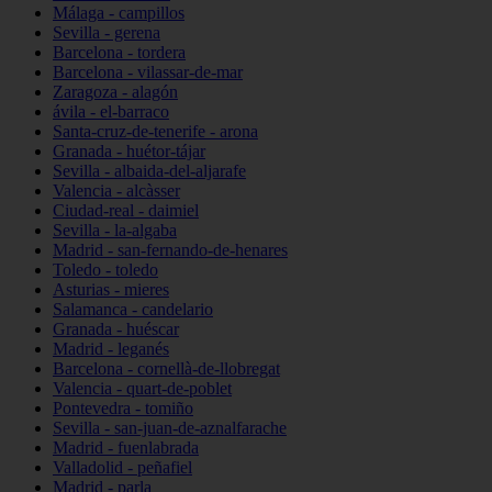
Málaga - campillos
Sevilla - gerena
Barcelona - tordera
Barcelona - vilassar-de-mar
Zaragoza - alagón
ávila - el-barraco
Santa-cruz-de-tenerife - arona
Granada - huétor-tájar
Sevilla - albaida-del-aljarafe
Valencia - alcàsser
Ciudad-real - daimiel
Sevilla - la-algaba
Madrid - san-fernando-de-henares
Toledo - toledo
Asturias - mieres
Salamanca - candelario
Granada - huéscar
Madrid - leganés
Barcelona - cornellà-de-llobregat
Valencia - quart-de-poblet
Pontevedra - tomiño
Sevilla - san-juan-de-aznalfarache
Madrid - fuenlabrada
Valladolid - peñafiel
Madrid - parla