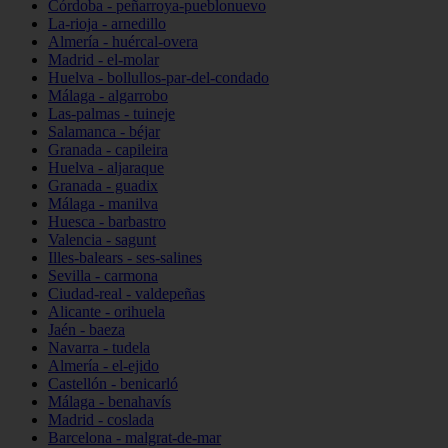
Córdoba - peñarroya-pueblonuevo
La-rioja - arnedillo
Almería - huércal-overa
Madrid - el-molar
Huelva - bollullos-par-del-condado
Málaga - algarrobo
Las-palmas - tuineje
Salamanca - béjar
Granada - capileira
Huelva - aljaraque
Granada - guadix
Málaga - manilva
Huesca - barbastro
Valencia - sagunt
Illes-balears - ses-salines
Sevilla - carmona
Ciudad-real - valdepeñas
Alicante - orihuela
Jaén - baeza
Navarra - tudela
Almería - el-ejido
Castellón - benicarló
Málaga - benahavís
Madrid - coslada
Barcelona - malgrat-de-mar