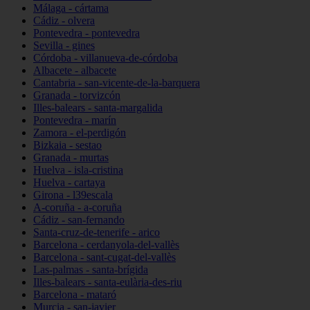
Málaga - cártama
Cádiz - olvera
Pontevedra - pontevedra
Sevilla - gines
Córdoba - villanueva-de-córdoba
Albacete - albacete
Cantabria - san-vicente-de-la-barquera
Granada - torvizcón
Illes-balears - santa-margalida
Pontevedra - marín
Zamora - el-perdigón
Bizkaia - sestao
Granada - murtas
Huelva - isla-cristina
Huelva - cartaya
Girona - l39escala
A-coruña - a-coruña
Cádiz - san-fernando
Santa-cruz-de-tenerife - arico
Barcelona - cerdanyola-del-vallès
Barcelona - sant-cugat-del-vallès
Las-palmas - santa-brígida
Illes-balears - santa-eulària-des-riu
Barcelona - mataró
Murcia - san-javier