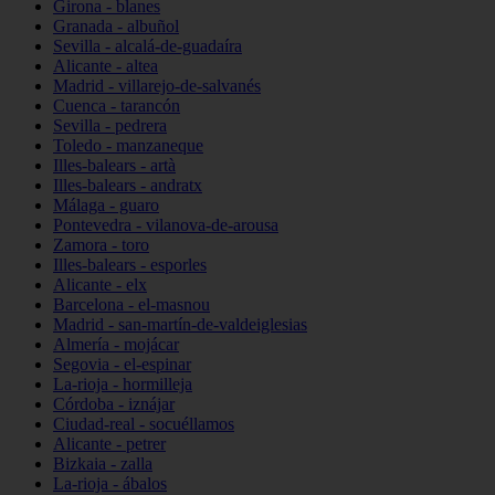
Girona - blanes
Granada - albuñol
Sevilla - alcalá-de-guadaíra
Alicante - altea
Madrid - villarejo-de-salvanés
Cuenca - tarancón
Sevilla - pedrera
Toledo - manzaneque
Illes-balears - artà
Illes-balears - andratx
Málaga - guaro
Pontevedra - vilanova-de-arousa
Zamora - toro
Illes-balears - esporles
Alicante - elx
Barcelona - el-masnou
Madrid - san-martín-de-valdeiglesias
Almería - mojácar
Segovia - el-espinar
La-rioja - hormilleja
Córdoba - iznájar
Ciudad-real - socuéllamos
Alicante - petrer
Bizkaia - zalla
La-rioja - ábalos