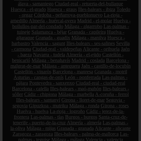
álava - samaniego
Ciudad-real - retuerta-del-bullaque
Huesca - el-grado
Huesca - graus
Illes-balears - ibiza
Toledo
- orgaz
Córdoba - peñarroya-pueblonuevo
La-rioja -
arnedillo
Almería - huércal-overa
Madrid - el-molar
Huelva -
bollullos-par-del-condado
Málaga - algarrobo
Las-palmas -
tuineje
Salamanca - béjar
Granada - capileira
Huelva -
aljaraque
Granada - guadix
Málaga - manilva
Huesca -
barbastro
Valencia - sagunt
Illes-balears - ses-salines
Sevilla
- carmona
Ciudad-real - valdepeñas
Alicante - orihuela
Jaén
- baeza
Navarra - tudela
Almería - el-ejido
Castellón -
benicarló
Málaga - benahavís
Madrid - coslada
Barcelona -
malgrat-de-mar
Málaga - antequera
Jaén - castillo-de-locubín
Castellón - vinaròs
Barcelona - manresa
Granada - motril
Asturias - cangas-de-onís
León - ponferrada
Las-palmas -
pájara
Pontevedra - sanxenxo
Ciudad-real - ciudad-real
Barcelona - calella
Illes-balears - maó-mahón
Illes-balears -
sóller
Cádiz - chipiona
Málaga - marbella
A-coruña - ferrol
Illes-balears - santanyí
Girona - lloret-de-mar
Segovia -
segovia
Gipuzkoa - mutriku
Málaga - ronda
Girona - roses
Huelva - huelva
La-rioja - logroño
Cádiz - jerez-de-la-
frontera
Las-palmas - tías
Burgos - burgos
Santa-cruz-de-
tenerife - puerto-de-la-cruz
Almería - almería
Las-palmas -
la-oliva
Málaga - mijas
Granada - granada
Alicante - alicante
Zaragoza - zaragoza
Illes-balears - palma-de-mallorca
Las-
palmas - teguise
Málaga - málaga
Valencia - valencia