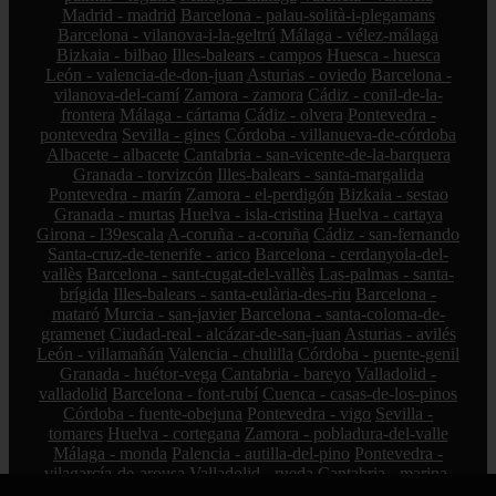
Madrid - madrid
Barcelona - palau-solità-i-plegamans
Barcelona - vilanova-i-la-geltrú
Málaga - vélez-málaga
Bizkaia - bilbao
Illes-balears - campos
Huesca - huesca
León - valencia-de-don-juan
Asturias - oviedo
Barcelona -
vilanova-del-camí
Zamora - zamora
Cádiz - conil-de-la-
frontera
Málaga - cártama
Cádiz - olvera
Pontevedra -
pontevedra
Sevilla - gines
Córdoba - villanueva-de-córdoba
Albacete - albacete
Cantabria - san-vicente-de-la-barquera
Granada - torvizcón
Illes-balears - santa-margalida
Pontevedra - marín
Zamora - el-perdigón
Bizkaia - sestao
Granada - murtas
Huelva - isla-cristina
Huelva - cartaya
Girona - l39escala
A-coruña - a-coruña
Cádiz - san-fernando
Santa-cruz-de-tenerife - arico
Barcelona - cerdanyola-del-
vallès
Barcelona - sant-cugat-del-vallès
Las-palmas - santa-
brígida
Illes-balears - santa-eulària-des-riu
Barcelona -
mataró
Murcia - san-javier
Barcelona - santa-coloma-de-
gramenet
Ciudad-real - alcázar-de-san-juan
Asturias - avilés
León - villamañán
Valencia - chulilla
Córdoba - puente-genil
Granada - huétor-vega
Cantabria - bareyo
Valladolid -
valladolid
Barcelona - font-rubí
Cuenca - casas-de-los-pinos
Córdoba - fuente-obejuna
Pontevedra - vigo
Sevilla -
tomares
Huelva - cortegana
Zamora - pobladura-del-valle
Málaga - monda
Palencia - autilla-del-pino
Pontevedra -
vilagarcía-de-arousa
Valladolid - rueda
Cantabria - marina-
de-cudeyo
Palencia - moratinos
Sevilla - camas
Barcelona -