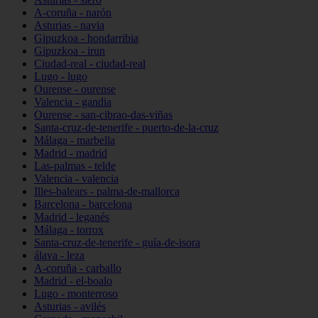
A-coruña - narón
Asturias - navia
Gipuzkoa - hondarribia
Gipuzkoa - irun
Ciudad-real - ciudad-real
Lugo - lugo
Ourense - ourense
Valencia - gandia
Ourense - san-cibrao-das-viñas
Santa-cruz-de-tenerife - puerto-de-la-cruz
Málaga - marbella
Madrid - madrid
Las-palmas - telde
Valencia - valencia
Illes-balears - palma-de-mallorca
Barcelona - barcelona
Madrid - leganés
Málaga - torrox
Santa-cruz-de-tenerife - guía-de-isora
álava - leza
A-coruña - carballo
Madrid - el-boalo
Lugo - monterroso
Asturias - avilés