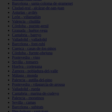
Barcelona - santa-coloma-de-gramenet
Ciudad-real - alcázar-de-san-juan
Asturias - avilés
León - villamañán
Valencia - chulilla
Córdoba - puente-genil
Granada - huétor-vega
Cantabria - bareyo
Valladolid - valladolid
Barcelona - font-rubí
Cuenca - casas-de-los-pinos
Córdoba - fuente-obejuna
Pontevedra - vigo
Sevilla - tomares
Huelva - cortegana
Zamora - pobladura-del-valle
Málaga - monda
Palencia - autilla-del-pino
Pontevedra - vilagarcía-de-arousa
Valladolid - rueda
Cantabria - marina-de-cudeyo
Palencia - moratinos
Sevilla - camas
Barcelona - subirats
Illes-balears - sant-joan