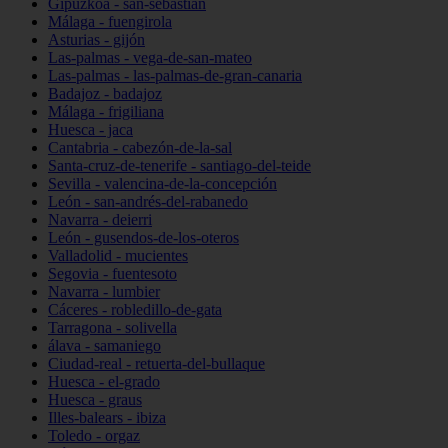
Gipuzkoa - san-sebastián
Málaga - fuengirola
Asturias - gijón
Las-palmas - vega-de-san-mateo
Las-palmas - las-palmas-de-gran-canaria
Badajoz - badajoz
Málaga - frigiliana
Huesca - jaca
Cantabria - cabezón-de-la-sal
Santa-cruz-de-tenerife - santiago-del-teide
Sevilla - valencina-de-la-concepción
León - san-andrés-del-rabanedo
Navarra - deierri
León - gusendos-de-los-oteros
Valladolid - mucientes
Segovia - fuentesoto
Navarra - lumbier
Cáceres - robledillo-de-gata
Tarragona - solivella
álava - samaniego
Ciudad-real - retuerta-del-bullaque
Huesca - el-grado
Huesca - graus
Illes-balears - ibiza
Toledo - orgaz