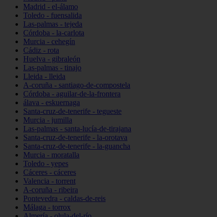
Madrid - el-álamo
Toledo - fuensalida
Las-palmas - tejeda
Córdoba - la-carlota
Murcia - cehegín
Cádiz - rota
Huelva - gibraleón
Las-palmas - tinajo
Lleida - lleida
A-coruña - santiago-de-compostela
Córdoba - aguilar-de-la-frontera
álava - eskuernaga
Santa-cruz-de-tenerife - tegueste
Murcia - jumilla
Las-palmas - santa-lucía-de-tirajana
Santa-cruz-de-tenerife - la-orotava
Santa-cruz-de-tenerife - la-guancha
Murcia - moratalla
Toledo - yepes
Cáceres - cáceres
Valencia - torrent
A-coruña - ribeira
Pontevedra - caldas-de-reis
Málaga - torrox
Almería - olula-del-río