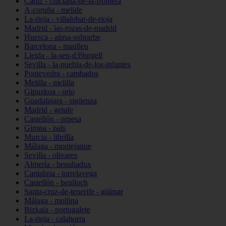
Cádiz - chiclana-de-la-frontera
A-coruña - melide
La-rioja - villalobar-de-rioja
Madrid - las-rozas-de-madrid
Huesca - aínsa-sobrarbe
Barcelona - manlleu
Lleida - la-seu-d39urgell
Sevilla - la-puebla-de-los-infantes
Pontevedra - cambados
Melilla - melilla
Gipuzkoa - orio
Guadalajara - sigüenza
Madrid - getafe
Castellón - orpesa
Girona - pals
Murcia - librilla
Málaga - montejaque
Sevilla - olivares
Almería - benahadux
Cantabria - torrelavega
Castellón - benlloch
Santa-cruz-de-tenerife - güímar
Málaga - mollina
Bizkaia - portugalete
La-rioja - calahorra