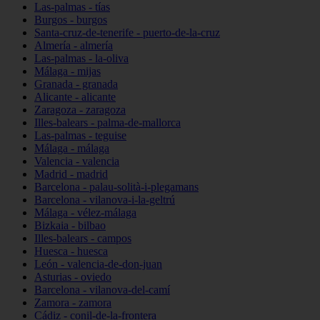
Las-palmas - tías
Burgos - burgos
Santa-cruz-de-tenerife - puerto-de-la-cruz
Almería - almería
Las-palmas - la-oliva
Málaga - mijas
Granada - granada
Alicante - alicante
Zaragoza - zaragoza
Illes-balears - palma-de-mallorca
Las-palmas - teguise
Málaga - málaga
Valencia - valencia
Madrid - madrid
Barcelona - palau-solità-i-plegamans
Barcelona - vilanova-i-la-geltrú
Málaga - vélez-málaga
Bizkaia - bilbao
Illes-balears - campos
Huesca - huesca
León - valencia-de-don-juan
Asturias - oviedo
Barcelona - vilanova-del-camí
Zamora - zamora
Cádiz - conil-de-la-frontera