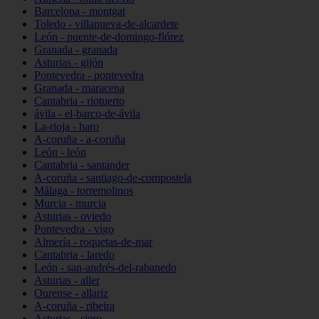
Barcelona - montgat
Toledo - villanueva-de-alcardete
León - puente-de-domingo-flórez
Granada - granada
Asturias - gijón
Pontevedra - pontevedra
Granada - maracena
Cantabria - riotuerto
ávila - el-barco-de-ávila
La-rioja - haro
A-coruña - a-coruña
León - león
Cantabria - santander
A-coruña - santiago-de-compostela
Málaga - torremolinos
Murcia - murcia
Asturias - oviedo
Pontevedra - vigo
Almería - roquetas-de-mar
Cantabria - laredo
León - san-andrés-del-rabanedo
Asturias - aller
Ourense - allariz
A-coruña - ribeira
Asturias - siero