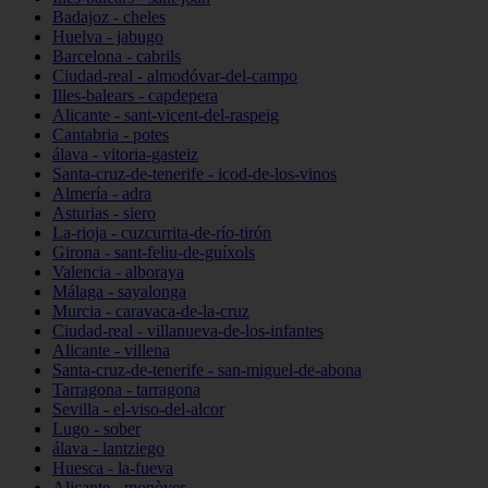
Badajoz - cheles
Huelva - jabugo
Barcelona - cabrils
Ciudad-real - almodóvar-del-campo
Illes-balears - capdepera
Alicante - sant-vicent-del-raspeig
Cantabria - potes
álava - vitoria-gasteiz
Santa-cruz-de-tenerife - icod-de-los-vinos
Almería - adra
Asturias - siero
La-rioja - cuzcurrita-de-río-tirón
Girona - sant-feliu-de-guíxols
Valencia - alboraya
Málaga - sayalonga
Murcia - caravaca-de-la-cruz
Ciudad-real - villanueva-de-los-infantes
Alicante - villena
Santa-cruz-de-tenerife - san-miguel-de-abona
Tarragona - tarragona
Sevilla - el-viso-del-alcor
Lugo - sober
álava - lantziego
Huesca - la-fueva
Alicante - monòver