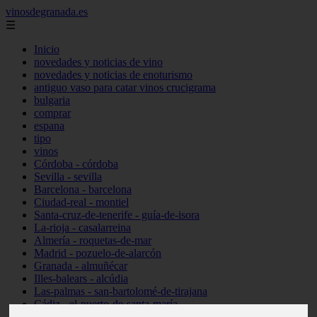
vinosdegranada.es
☰
Inicio
novedades y noticias de vino
novedades y noticias de enoturismo
antiguo vaso para catar vinos crucigrama
bulgaria
comprar
espana
tipo
vinos
Córdoba - córdoba
Sevilla - sevilla
Barcelona - barcelona
Ciudad-real - montiel
Santa-cruz-de-tenerife - guía-de-isora
La-rioja - casalarreina
Almería - roquetas-de-mar
Madrid - pozuelo-de-alarcón
Granada - almuñécar
Illes-balears - alcúdia
Las-palmas - san-bartolomé-de-tirajana
Cádiz - el-puerto-de-santa-maría
Madrid - valdemoro