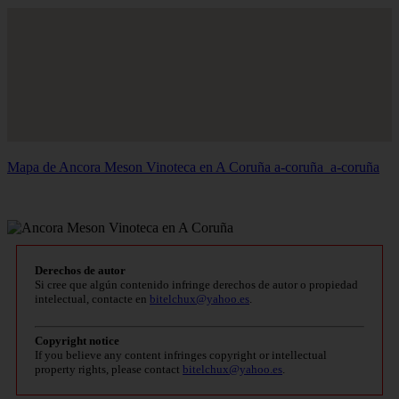
Mapa de Ancora Meson Vinoteca en A Coruña
a-coruña_a-coruña
Derechos de autor
Si cree que algún contenido infringe derechos de autor o propiedad
intelectual, contacte en
bitelchux@yahoo.es
.
Copyright notice
If you believe any content infringes copyright or intellectual
property rights, please contact
bitelchux@yahoo.es
.