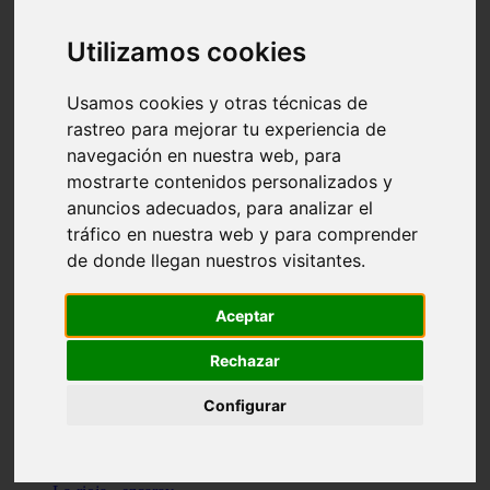
Granada - pulianas
Santa-cruz-de-tenerife - los-llanos-de-aridane
Utilizamos cookies
Cantabria - suances
Sevilla - bormujos
Granada - monachil
Usamos cookies y otras técnicas de
Málaga - júzcar
rastreo para mejorar tu experiencia de
Huesca - isábena
navegación en nuestra web, para
Huesca - alquézar
Huesca - castejón-de-sos
mostrarte contenidos personalizados y
Lleida - alt-àneu
anuncios adecuados, para analizar el
Sevilla - marinaleda
tráfico en nuestra web y para comprender
Córdoba - almedinilla
Navarra - zangoza
de donde llegan nuestros visitantes.
Cantabria - arenas-de-iguña
Barcelona - la-pobla-de-lillet
Murcia - cartagena
Aceptar
Las-palmas - yaiza
Madrid - nuevo-baztán
Rechazar
Sevilla - arahal
Málaga - istán
Configurar
Valladolid - fuensaldaña
Sevilla - salteras
Huesca - biescas
Granada - pampaneira