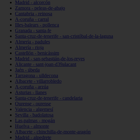
Madrid - alcorcón
Zamora - peleas-de-abajo
Cantabria - reinosa
A-coruña - carral
Illes-balears - pollença
Granada - santa-fe
Santa-cruz-de-tenerife - san-cristóbal-de-la-laguna
Almería - padules
Almería - rioja
Castellón - benicàssim
Madrid - san-sebastián-de-los-reyes
Alicante - sant-joan-d39alacant
Jaén - úbeda
Tarragona - ulldecona
Albacete - villarrobledo
A-coruña - arzúa
Asturias - llanes
Santa-cruz-de-tenerife - candelaria
Ourense - ourense
Valencia - algemesí
Sevilla - badolatosa
Las-palmas - mogán
Huelva - almonte
Albacete - chinchilla-de-monte-aragón
Madrid - alpedrete