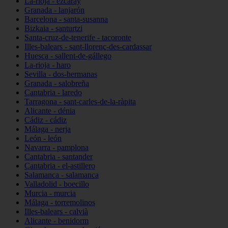
La-rioja - ezcaray
Granada - lanjarón
Barcelona - santa-susanna
Bizkaia - santurtzi
Santa-cruz-de-tenerife - tacoronte
Illes-balears - sant-llorenç-des-cardassar
Huesca - sallent-de-gállego
La-rioja - haro
Sevilla - dos-hermanas
Granada - salobreña
Cantabria - laredo
Tarragona - sant-carles-de-la-ràpita
Alicante - dénia
Cádiz - cádiz
Málaga - nerja
León - león
Navarra - pamplona
Cantabria - santander
Cantabria - el-astillero
Salamanca - salamanca
Valladolid - boecillo
Murcia - murcia
Málaga - torremolinos
Illes-balears - calvià
Alicante - benidorm