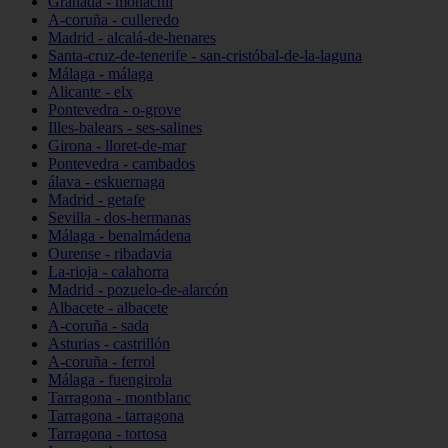
Granada - monachil
A-coruña - culleredo
Madrid - alcalá-de-henares
Santa-cruz-de-tenerife - san-cristóbal-de-la-laguna
Málaga - málaga
Alicante - elx
Pontevedra - o-grove
Illes-balears - ses-salines
Girona - lloret-de-mar
Pontevedra - cambados
álava - eskuernaga
Madrid - getafe
Sevilla - dos-hermanas
Málaga - benalmádena
Ourense - ribadavia
La-rioja - calahorra
Madrid - pozuelo-de-alarcón
Albacete - albacete
A-coruña - sada
Asturias - castrillón
A-coruña - ferrol
Málaga - fuengirola
Tarragona - montblanc
Tarragona - tarragona
Tarragona - tortosa