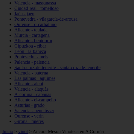
Valencia - massanassa
Ciudad-real - tomelloso
Jaén - jaén
Pontevedra - vilagarcía-de-arousa
Ourense - o-carballiño
Alicante - teulada
Murcia - cartagena
Alicante - benidorm
Gipuzkoa - eibar
León - la-bañeza
Pontevedra - meis
Palencia - palencia
Santa-cruz-de-tenerife - santa-cruz-de-tenerife
Valencia - paterna
Las-palmas - agüimes
Alicante - alcoi
Valencia - alaquàs
A-coruña - cabanas
Alicante - el-campello
Asturias - grado
Valencia - benetússer
Ourense - verín
Girona - mieres
Inicio
>
vinot
>
Ancora Meson Vinoteca en A Coruña