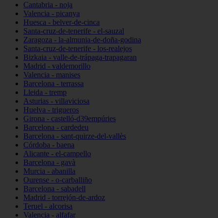
Cantabria - noja
Valencia - picanya
Huesca - belver-de-cinca
Santa-cruz-de-tenerife - el-sauzal
Zaragoza - la-almunia-de-doña-godina
Santa-cruz-de-tenerife - los-realejos
Bizkaia - valle-de-trápaga-trapagaran
Madrid - valdemorillo
Valencia - manises
Barcelona - terrassa
Lleida - tremp
Asturias - villaviciosa
Huelva - trigueros
Girona - castelló-d39empúries
Barcelona - cardedeu
Barcelona - sant-quirze-del-vallès
Córdoba - baena
Alicante - el-campello
Barcelona - gavà
Murcia - abanilla
Ourense - o-carballiño
Barcelona - sabadell
Madrid - torrejón-de-ardoz
Teruel - alcorisa
Valencia - alfafar