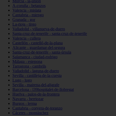
Murcia - la-unión
A-coruña - betanzos
Valencia - mislata
Cantabria - miengo
Granada - gor
La-rioja - tirgo
Valladolid - villanueva-de-duero
Santa-cruz-de-tenerife - santa-cruz-de-tenerife
Valencia - cullera
Castellón - castelló-de-la-plana
Alicante - guardamar-del-segura
Santa-cruz-de-tenerife - santa-úrsula
Salamanca - ciudad-rodrigo
Málaga - estepona
Tarragona - cambrils
Valladolid - laguna-de-duero
Sevilla - castilleja-de-la-cuesta
Lugo - lugo
Sevilla - mairena-del-aljarafe
Barcelona - l39hospitalet-de-llobregat
Huelva - palos-de-la-frontera
Navarra - berriozar
Burgos - lerma
Cantabria - corvera-de-toranzo
Cáceres - montánchez