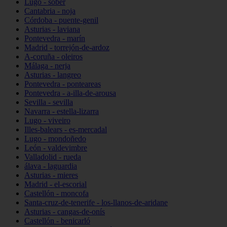
Lugo - sober
Cantabria - noja
Córdoba - puente-genil
Asturias - laviana
Pontevedra - marín
Madrid - torrejón-de-ardoz
A-coruña - oleiros
Málaga - nerja
Asturias - langreo
Pontevedra - ponteareas
Pontevedra - a-illa-de-arousa
Sevilla - sevilla
Navarra - estella-lizarra
Lugo - viveiro
Illes-balears - es-mercadal
Lugo - mondoñedo
León - valdevimbre
Valladolid - rueda
álava - laguardia
Asturias - mieres
Madrid - el-escorial
Castellón - moncofa
Santa-cruz-de-tenerife - los-llanos-de-aridane
Asturias - cangas-de-onís
Castellón - benicarló