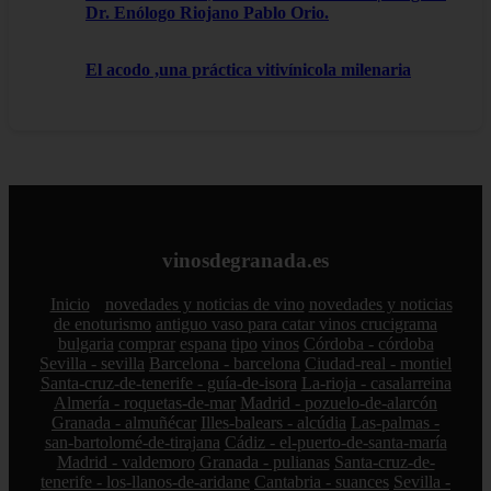
Dr. Enólogo Riojano Pablo Orio.
El acodo ,una práctica vitivínicola milenaria
vinosdegranada.es
Inicio
novedades y noticias de vino
novedades y noticias
de enoturismo
antiguo vaso para catar vinos crucigrama
bulgaria
comprar
espana
tipo
vinos
Córdoba - córdoba
Sevilla - sevilla
Barcelona - barcelona
Ciudad-real - montiel
Santa-cruz-de-tenerife - guía-de-isora
La-rioja - casalarreina
Almería - roquetas-de-mar
Madrid - pozuelo-de-alarcón
Granada - almuñécar
Illes-balears - alcúdia
Las-palmas -
san-bartolomé-de-tirajana
Cádiz - el-puerto-de-santa-maría
Madrid - valdemoro
Granada - pulianas
Santa-cruz-de-
tenerife - los-llanos-de-aridane
Cantabria - suances
Sevilla -