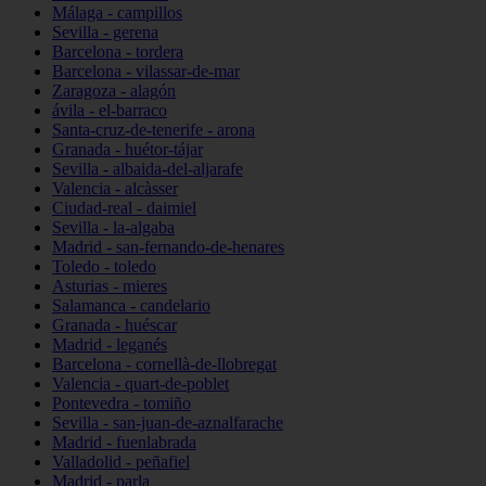
Málaga - campillos
Sevilla - gerena
Barcelona - tordera
Barcelona - vilassar-de-mar
Zaragoza - alagón
ávila - el-barraco
Santa-cruz-de-tenerife - arona
Granada - huétor-tájar
Sevilla - albaida-del-aljarafe
Valencia - alcàsser
Ciudad-real - daimiel
Sevilla - la-algaba
Madrid - san-fernando-de-henares
Toledo - toledo
Asturias - mieres
Salamanca - candelario
Granada - huéscar
Madrid - leganés
Barcelona - cornellà-de-llobregat
Valencia - quart-de-poblet
Pontevedra - tomiño
Sevilla - san-juan-de-aznalfarache
Madrid - fuenlabrada
Valladolid - peñafiel
Madrid - parla