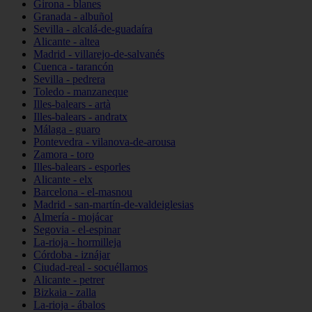
Girona - blanes
Granada - albuñol
Sevilla - alcalá-de-guadaíra
Alicante - altea
Madrid - villarejo-de-salvanés
Cuenca - tarancón
Sevilla - pedrera
Toledo - manzaneque
Illes-balears - artà
Illes-balears - andratx
Málaga - guaro
Pontevedra - vilanova-de-arousa
Zamora - toro
Illes-balears - esporles
Alicante - elx
Barcelona - el-masnou
Madrid - san-martín-de-valdeiglesias
Almería - mojácar
Segovia - el-espinar
La-rioja - hormilleja
Córdoba - iznájar
Ciudad-real - socuéllamos
Alicante - petrer
Bizkaia - zalla
La-rioja - ábalos