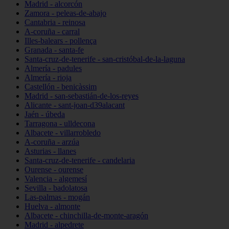
Madrid - alcorcón
Zamora - peleas-de-abajo
Cantabria - reinosa
A-coruña - carral
Illes-balears - pollença
Granada - santa-fe
Santa-cruz-de-tenerife - san-cristóbal-de-la-laguna
Almería - padules
Almería - rioja
Castellón - benicàssim
Madrid - san-sebastián-de-los-reyes
Alicante - sant-joan-d39alacant
Jaén - úbeda
Tarragona - ulldecona
Albacete - villarrobledo
A-coruña - arzúa
Asturias - llanes
Santa-cruz-de-tenerife - candelaria
Ourense - ourense
Valencia - algemesí
Sevilla - badolatosa
Las-palmas - mogán
Huelva - almonte
Albacete - chinchilla-de-monte-aragón
Madrid - alpedrete