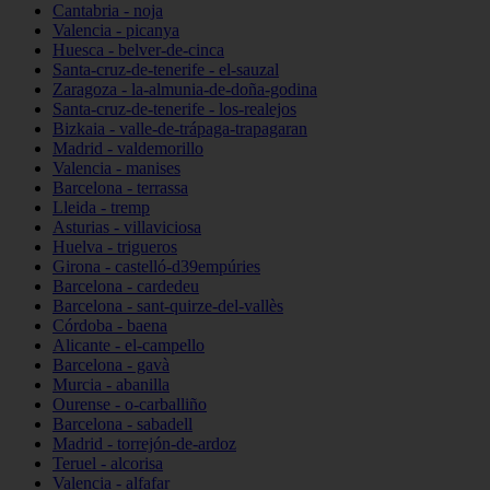
Cantabria - noja
Valencia - picanya
Huesca - belver-de-cinca
Santa-cruz-de-tenerife - el-sauzal
Zaragoza - la-almunia-de-doña-godina
Santa-cruz-de-tenerife - los-realejos
Bizkaia - valle-de-trápaga-trapagaran
Madrid - valdemorillo
Valencia - manises
Barcelona - terrassa
Lleida - tremp
Asturias - villaviciosa
Huelva - trigueros
Girona - castelló-d39empúries
Barcelona - cardedeu
Barcelona - sant-quirze-del-vallès
Córdoba - baena
Alicante - el-campello
Barcelona - gavà
Murcia - abanilla
Ourense - o-carballiño
Barcelona - sabadell
Madrid - torrejón-de-ardoz
Teruel - alcorisa
Valencia - alfafar