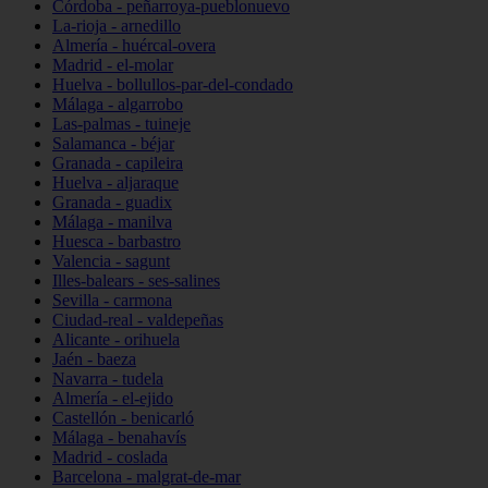
Córdoba - peñarroya-pueblonuevo
La-rioja - arnedillo
Almería - huércal-overa
Madrid - el-molar
Huelva - bollullos-par-del-condado
Málaga - algarrobo
Las-palmas - tuineje
Salamanca - béjar
Granada - capileira
Huelva - aljaraque
Granada - guadix
Málaga - manilva
Huesca - barbastro
Valencia - sagunt
Illes-balears - ses-salines
Sevilla - carmona
Ciudad-real - valdepeñas
Alicante - orihuela
Jaén - baeza
Navarra - tudela
Almería - el-ejido
Castellón - benicarló
Málaga - benahavís
Madrid - coslada
Barcelona - malgrat-de-mar