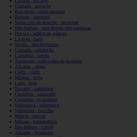
La-rioja - ezcaray
Granada - lanjarón
Barcelona - santa-susanna
Bizkaia - santurtzi
Santa-cruz-de-tenerife - tacoronte
Illes-balears - sant-llorenç-des-cardassar
Huesca - sallent-de-gállego
La-rioja - haro
Sevilla - dos-hermanas
Granada - salobreña
Cantabria - laredo
Tarragona - sant-carles-de-la-ràpita
Alicante - dénia
Cádiz - cádiz
Málaga - nerja
León - león
Navarra - pamplona
Cantabria - santander
Cantabria - el-astillero
Salamanca - salamanca
Valladolid - boecillo
Murcia - murcia
Málaga - torremolinos
Illes-balears - calvià
Alicante - benidorm