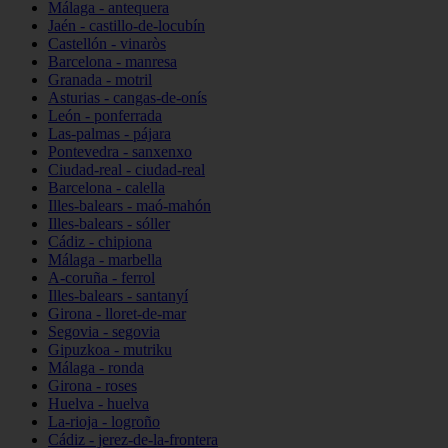
Málaga - antequera
Jaén - castillo-de-locubín
Castellón - vinaròs
Barcelona - manresa
Granada - motril
Asturias - cangas-de-onís
León - ponferrada
Las-palmas - pájara
Pontevedra - sanxenxo
Ciudad-real - ciudad-real
Barcelona - calella
Illes-balears - maó-mahón
Illes-balears - sóller
Cádiz - chipiona
Málaga - marbella
A-coruña - ferrol
Illes-balears - santanyí
Girona - lloret-de-mar
Segovia - segovia
Gipuzkoa - mutriku
Málaga - ronda
Girona - roses
Huelva - huelva
La-rioja - logroño
Cádiz - jerez-de-la-frontera