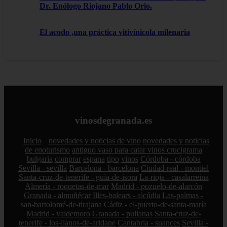
Dr. Enólogo Riojano Pablo Orio.
El acodo ,una práctica vitivínicola milenaria
vinosdegranada.es
Inicio
novedades y noticias de vino
novedades y noticias
de enoturismo
antiguo vaso para catar vinos crucigrama
bulgaria
comprar
espana
tipo
vinos
Córdoba - córdoba
Sevilla - sevilla
Barcelona - barcelona
Ciudad-real - montiel
Santa-cruz-de-tenerife - guía-de-isora
La-rioja - casalarreina
Almería - roquetas-de-mar
Madrid - pozuelo-de-alarcón
Granada - almuñécar
Illes-balears - alcúdia
Las-palmas -
san-bartolomé-de-tirajana
Cádiz - el-puerto-de-santa-maría
Madrid - valdemoro
Granada - pulianas
Santa-cruz-de-
tenerife - los-llanos-de-aridane
Cantabria - suances
Sevilla -