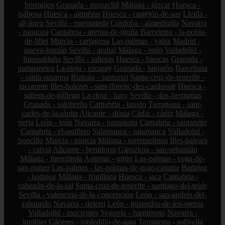
bormujos
Granada - monachil
Málaga - júzcar
Huesca -
isábena
Huesca - alquézar
Huesca - castejón-de-sos
Lleida -
alt-àneu
Sevilla - marinaleda
Córdoba - almedinilla
Navarra
- zangoza
Cantabria - arenas-de-iguña
Barcelona - la-pobla-
de-lillet
Murcia - cartagena
Las-palmas - yaiza
Madrid -
nuevo-baztán
Sevilla - arahal
Málaga - istán
Valladolid -
fuensaldaña
Sevilla - salteras
Huesca - biescas
Granada -
pampaneira
La-rioja - ezcaray
Granada - lanjarón
Barcelona
- santa-susanna
Bizkaia - santurtzi
Santa-cruz-de-tenerife -
tacoronte
Illes-balears - sant-llorenç-des-cardassar
Huesca -
sallent-de-gállego
La-rioja - haro
Sevilla - dos-hermanas
Granada - salobreña
Cantabria - laredo
Tarragona - sant-
carles-de-la-ràpita
Alicante - dénia
Cádiz - cádiz
Málaga -
nerja
León - león
Navarra - pamplona
Cantabria - santander
Cantabria - el-astillero
Salamanca - salamanca
Valladolid -
boecillo
Murcia - murcia
Málaga - torremolinos
Illes-balears
- calvià
Alicante - benidorm
Gipuzkoa - san-sebastián
Málaga - fuengirola
Asturias - gijón
Las-palmas - vega-de-
san-mateo
Las-palmas - las-palmas-de-gran-canaria
Badajoz
- badajoz
Málaga - frigiliana
Huesca - jaca
Cantabria -
cabezón-de-la-sal
Santa-cruz-de-tenerife - santiago-del-teide
Sevilla - valencina-de-la-concepción
León - san-andrés-del-
rabanedo
Navarra - deierri
León - gusendos-de-los-oteros
Valladolid - mucientes
Segovia - fuentesoto
Navarra -
lumbier
Cáceres - robledillo-de-gata
Tarragona - solivella