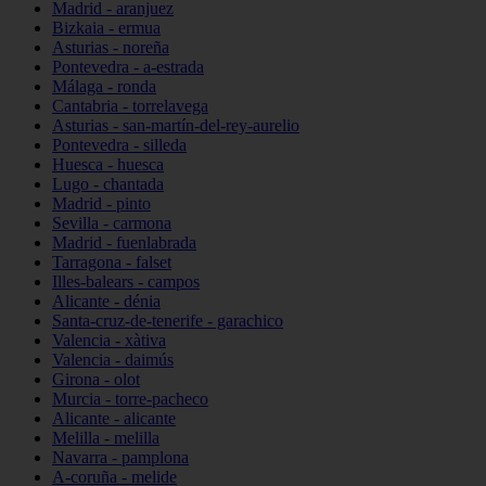
Madrid - aranjuez
Bizkaia - ermua
Asturias - noreña
Pontevedra - a-estrada
Málaga - ronda
Cantabria - torrelavega
Asturias - san-martín-del-rey-aurelio
Pontevedra - silleda
Huesca - huesca
Lugo - chantada
Madrid - pinto
Sevilla - carmona
Madrid - fuenlabrada
Tarragona - falset
Illes-balears - campos
Alicante - dénia
Santa-cruz-de-tenerife - garachico
Valencia - xàtiva
Valencia - daimús
Girona - olot
Murcia - torre-pacheco
Alicante - alicante
Melilla - melilla
Navarra - pamplona
A-coruña - melide