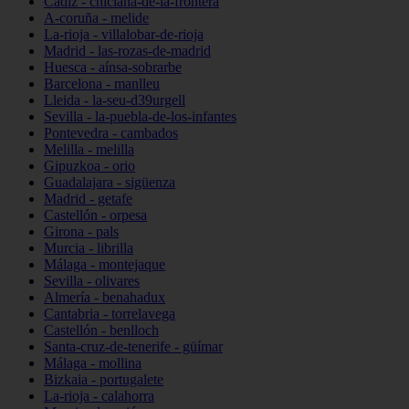
Cádiz - chiclana-de-la-frontera
A-coruña - melide
La-rioja - villalobar-de-rioja
Madrid - las-rozas-de-madrid
Huesca - aínsa-sobrarbe
Barcelona - manlleu
Lleida - la-seu-d39urgell
Sevilla - la-puebla-de-los-infantes
Pontevedra - cambados
Melilla - melilla
Gipuzkoa - orio
Guadalajara - sigüenza
Madrid - getafe
Castellón - orpesa
Girona - pals
Murcia - librilla
Málaga - montejaque
Sevilla - olivares
Almería - benahadux
Cantabria - torrelavega
Castellón - benlloch
Santa-cruz-de-tenerife - güímar
Málaga - mollina
Bizkaia - portugalete
La-rioja - calahorra