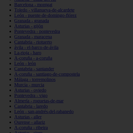
Barcelona - montgat
Toledo - villanueva-de-alcardete
León - puente-de-domingo-flórez
Granada - granada
Asturias - gijón
Pontevedra - pontevedra
Granada - maracena
Cantabria - riotuerto
ávila - el-barco-de-ávila
La-rioja - haro
A-coruña - a-coruña
León - león
Cantabria - santander
A-coruña - santiago-de-compostela
Málaga - torremolinos
Murcia - murcia
Asturias - oviedo
Pontevedra - vigo
Almería - roquetas-de-mar
Cantabria - laredo
León - san-andrés-del-rabanedo
Asturias - aller
Ourense - allariz
A-coruña - ribeira
Asturias - siero