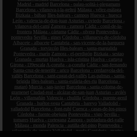
Madrid - madrid
Barcelona - palau-solità-i-plegamans
Barcelona - vilanova-i-la-geltrú
Málaga - vélez-málaga
Bizkaia - bilbao
Illes-balears - campos
Huesca - huesca
León - valencia-de-don-juan
Asturias - oviedo
Barcelona -
vilanova-del-camí
Zamora - zamora
Cádiz - conil-de-la-
frontera
Málaga - cártama
Cádiz - olvera
Pontevedra -
pontevedra
Sevilla - gines
Córdoba - villanueva-de-córdoba
Albacete - albacete
Cantabria - san-vicente-de-la-barquera
Granada - torvizcón
Illes-balears - santa-margalida
Pontevedra - marín
Zamora - el-perdigón
Bizkaia - sestao
Granada - murtas
Huelva - isla-cristina
Huelva - cartaya
Girona - l39escala
A-coruña - a-coruña
Cádiz - san-fernando
Santa-cruz-de-tenerife - arico
Barcelona - cerdanyola-del-
vallès
Barcelona - sant-cugat-del-vallès
Las-palmas - santa-
brígida
Illes-balears - santa-eulària-des-riu
Barcelona -
mataró
Murcia - san-javier
Barcelona - santa-coloma-de-
gramenet
Ciudad-real - alcázar-de-san-juan
Asturias - avilés
León - villamañán
Valencia - chulilla
Córdoba - puente-genil
Granada - huétor-vega
Cantabria - bareyo
Valladolid -
valladolid
Barcelona - font-rubí
Cuenca - casas-de-los-pinos
Córdoba - fuente-obejuna
Pontevedra - vigo
Sevilla -
tomares
Huelva - cortegana
Zamora - pobladura-del-valle
Málaga - monda
Palencia - autilla-del-pino
Pontevedra -
vilagarcía-de-arousa
Valladolid - rueda
Cantabria - marina-
de-cudeyo
Palencia - moratinos
Sevilla - camas
Barcelona -