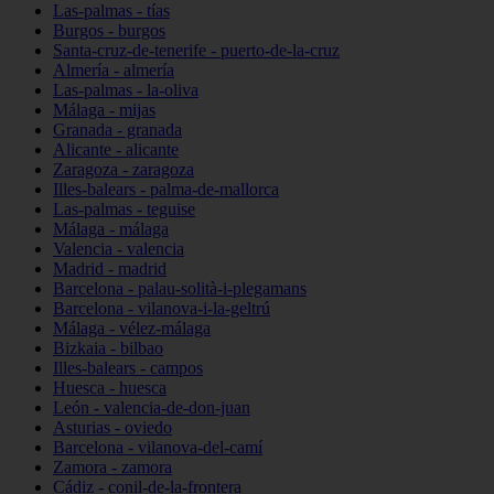
Las-palmas - tías
Burgos - burgos
Santa-cruz-de-tenerife - puerto-de-la-cruz
Almería - almería
Las-palmas - la-oliva
Málaga - mijas
Granada - granada
Alicante - alicante
Zaragoza - zaragoza
Illes-balears - palma-de-mallorca
Las-palmas - teguise
Málaga - málaga
Valencia - valencia
Madrid - madrid
Barcelona - palau-solità-i-plegamans
Barcelona - vilanova-i-la-geltrú
Málaga - vélez-málaga
Bizkaia - bilbao
Illes-balears - campos
Huesca - huesca
León - valencia-de-don-juan
Asturias - oviedo
Barcelona - vilanova-del-camí
Zamora - zamora
Cádiz - conil-de-la-frontera