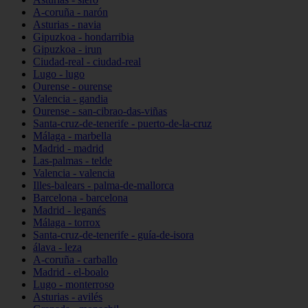
A-coruña - narón
Asturias - navia
Gipuzkoa - hondarribia
Gipuzkoa - irun
Ciudad-real - ciudad-real
Lugo - lugo
Ourense - ourense
Valencia - gandia
Ourense - san-cibrao-das-viñas
Santa-cruz-de-tenerife - puerto-de-la-cruz
Málaga - marbella
Madrid - madrid
Las-palmas - telde
Valencia - valencia
Illes-balears - palma-de-mallorca
Barcelona - barcelona
Madrid - leganés
Málaga - torrox
Santa-cruz-de-tenerife - guía-de-isora
álava - leza
A-coruña - carballo
Madrid - el-boalo
Lugo - monterroso
Asturias - avilés