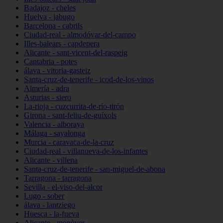
Badajoz - cheles
Huelva - jabugo
Barcelona - cabrils
Ciudad-real - almodóvar-del-campo
Illes-balears - capdepera
Alicante - sant-vicent-del-raspeig
Cantabria - potes
álava - vitoria-gasteiz
Santa-cruz-de-tenerife - icod-de-los-vinos
Almería - adra
Asturias - siero
La-rioja - cuzcurrita-de-río-tirón
Girona - sant-feliu-de-guíxols
Valencia - alboraya
Málaga - sayalonga
Murcia - caravaca-de-la-cruz
Ciudad-real - villanueva-de-los-infantes
Alicante - villena
Santa-cruz-de-tenerife - san-miguel-de-abona
Tarragona - tarragona
Sevilla - el-viso-del-alcor
Lugo - sober
álava - lantziego
Huesca - la-fueva
Alicante - monòver