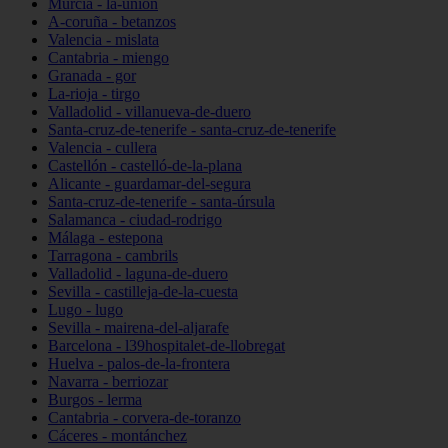
Murcia - la-unión
A-coruña - betanzos
Valencia - mislata
Cantabria - miengo
Granada - gor
La-rioja - tirgo
Valladolid - villanueva-de-duero
Santa-cruz-de-tenerife - santa-cruz-de-tenerife
Valencia - cullera
Castellón - castelló-de-la-plana
Alicante - guardamar-del-segura
Santa-cruz-de-tenerife - santa-úrsula
Salamanca - ciudad-rodrigo
Málaga - estepona
Tarragona - cambrils
Valladolid - laguna-de-duero
Sevilla - castilleja-de-la-cuesta
Lugo - lugo
Sevilla - mairena-del-aljarafe
Barcelona - l39hospitalet-de-llobregat
Huelva - palos-de-la-frontera
Navarra - berriozar
Burgos - lerma
Cantabria - corvera-de-toranzo
Cáceres - montánchez