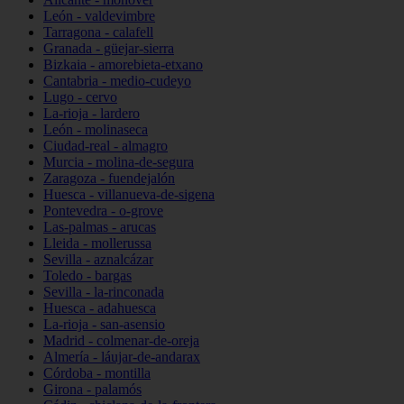
León - valdevimbre
Tarragona - calafell
Granada - güejar-sierra
Bizkaia - amorebieta-etxano
Cantabria - medio-cudeyo
Lugo - cervo
La-rioja - lardero
León - molinaseca
Ciudad-real - almagro
Murcia - molina-de-segura
Zaragoza - fuendejalón
Huesca - villanueva-de-sigena
Pontevedra - o-grove
Las-palmas - arucas
Lleida - mollerussa
Sevilla - aznalcázar
Toledo - bargas
Sevilla - la-rinconada
Huesca - adahuesca
La-rioja - san-asensio
Madrid - colmenar-de-oreja
Almería - láujar-de-andarax
Córdoba - montilla
Girona - palamós