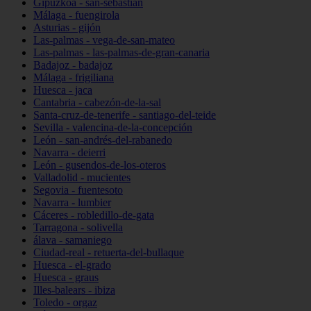
Gipuzkoa - san-sebastián
Málaga - fuengirola
Asturias - gijón
Las-palmas - vega-de-san-mateo
Las-palmas - las-palmas-de-gran-canaria
Badajoz - badajoz
Málaga - frigiliana
Huesca - jaca
Cantabria - cabezón-de-la-sal
Santa-cruz-de-tenerife - santiago-del-teide
Sevilla - valencina-de-la-concepción
León - san-andrés-del-rabanedo
Navarra - deierri
León - gusendos-de-los-oteros
Valladolid - mucientes
Segovia - fuentesoto
Navarra - lumbier
Cáceres - robledillo-de-gata
Tarragona - solivella
álava - samaniego
Ciudad-real - retuerta-del-bullaque
Huesca - el-grado
Huesca - graus
Illes-balears - ibiza
Toledo - orgaz