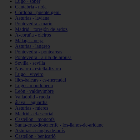
Lugo - sober
Cantabria - noja
Córdoba - puente-genil
Asturias - laviana
Pontevedra - marín
Madrid - torrejón-de-ardoz
A-coruña - oleiros
Málaga - nerja
Asturias - langreo
Pontevedra - ponteareas
Pontevedra - a-illa-de-arousa
Sevilla - sevilla
Navarra - estella-lizarra
Lugo - viveiro
Illes-balears - es-mercadal
Lugo - mondoñedo
León - valdevimbre
Valladolid - rueda
álava - laguardia
Asturias - mieres
Madrid - el-escorial
Castellón - moncofa
Santa-cruz-de-tenerife - los-llanos-de-aridane
Asturias - cangas-de-onís
Castellón - benicarló