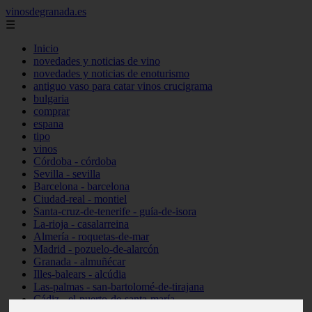
vinosdegranada.es
☰
Inicio
novedades y noticias de vino
novedades y noticias de enoturismo
antiguo vaso para catar vinos crucigrama
bulgaria
comprar
espana
tipo
vinos
Córdoba - córdoba
Sevilla - sevilla
Barcelona - barcelona
Ciudad-real - montiel
Santa-cruz-de-tenerife - guía-de-isora
La-rioja - casalarreina
Almería - roquetas-de-mar
Madrid - pozuelo-de-alarcón
Granada - almuñécar
Illes-balears - alcúdia
Las-palmas - san-bartolomé-de-tirajana
Cádiz - el-puerto-de-santa-maría
Madrid - valdemoro