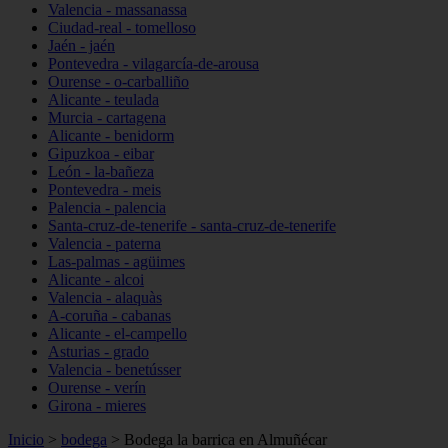
Valencia - massanassa
Ciudad-real - tomelloso
Jaén - jaén
Pontevedra - vilagarcía-de-arousa
Ourense - o-carballiño
Alicante - teulada
Murcia - cartagena
Alicante - benidorm
Gipuzkoa - eibar
León - la-bañeza
Pontevedra - meis
Palencia - palencia
Santa-cruz-de-tenerife - santa-cruz-de-tenerife
Valencia - paterna
Las-palmas - agüimes
Alicante - alcoi
Valencia - alaquàs
A-coruña - cabanas
Alicante - el-campello
Asturias - grado
Valencia - benetússer
Ourense - verín
Girona - mieres
Inicio
>
bodega
>
Bodega la barrica en Almuñécar