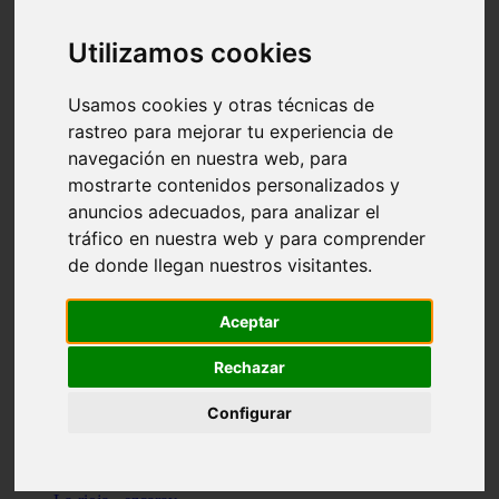
Granada - pulianas
Santa-cruz-de-tenerife - los-llanos-de-aridane
Utilizamos cookies
Cantabria - suances
Sevilla - bormujos
Granada - monachil
Usamos cookies y otras técnicas de
Málaga - júzcar
rastreo para mejorar tu experiencia de
Huesca - isábena
navegación en nuestra web, para
Huesca - alquézar
Huesca - castejón-de-sos
mostrarte contenidos personalizados y
Lleida - alt-àneu
anuncios adecuados, para analizar el
Sevilla - marinaleda
tráfico en nuestra web y para comprender
Córdoba - almedinilla
Navarra - zangoza
de donde llegan nuestros visitantes.
Cantabria - arenas-de-iguña
Barcelona - la-pobla-de-lillet
Murcia - cartagena
Aceptar
Las-palmas - yaiza
Madrid - nuevo-baztán
Rechazar
Sevilla - arahal
Málaga - istán
Configurar
Valladolid - fuensaldaña
Sevilla - salteras
Huesca - biescas
Granada - pampaneira