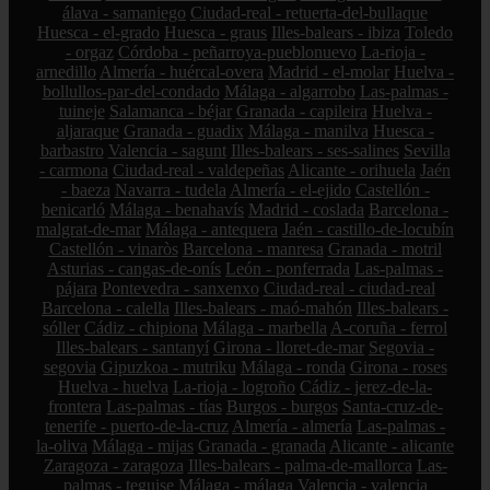
álava - samaniego
Ciudad-real - retuerta-del-bullaque
Huesca - el-grado
Huesca - graus
Illes-balears - ibiza
Toledo
- orgaz
Córdoba - peñarroya-pueblonuevo
La-rioja -
arnedillo
Almería - huércal-overa
Madrid - el-molar
Huelva -
bollullos-par-del-condado
Málaga - algarrobo
Las-palmas -
tuineje
Salamanca - béjar
Granada - capileira
Huelva -
aljaraque
Granada - guadix
Málaga - manilva
Huesca -
barbastro
Valencia - sagunt
Illes-balears - ses-salines
Sevilla
- carmona
Ciudad-real - valdepeñas
Alicante - orihuela
Jaén
- baeza
Navarra - tudela
Almería - el-ejido
Castellón -
benicarló
Málaga - benahavís
Madrid - coslada
Barcelona -
malgrat-de-mar
Málaga - antequera
Jaén - castillo-de-locubín
Castellón - vinaròs
Barcelona - manresa
Granada - motril
Asturias - cangas-de-onís
León - ponferrada
Las-palmas -
pájara
Pontevedra - sanxenxo
Ciudad-real - ciudad-real
Barcelona - calella
Illes-balears - maó-mahón
Illes-balears -
sóller
Cádiz - chipiona
Málaga - marbella
A-coruña - ferrol
Illes-balears - santanyí
Girona - lloret-de-mar
Segovia -
segovia
Gipuzkoa - mutriku
Málaga - ronda
Girona - roses
Huelva - huelva
La-rioja - logroño
Cádiz - jerez-de-la-
frontera
Las-palmas - tías
Burgos - burgos
Santa-cruz-de-
tenerife - puerto-de-la-cruz
Almería - almería
Las-palmas -
la-oliva
Málaga - mijas
Granada - granada
Alicante - alicante
Zaragoza - zaragoza
Illes-balears - palma-de-mallorca
Las-
palmas - teguise
Málaga - málaga
Valencia - valencia