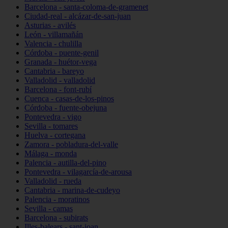
Barcelona - santa-coloma-de-gramenet
Ciudad-real - alcázar-de-san-juan
Asturias - avilés
León - villamañán
Valencia - chulilla
Córdoba - puente-genil
Granada - huétor-vega
Cantabria - bareyo
Valladolid - valladolid
Barcelona - font-rubí
Cuenca - casas-de-los-pinos
Córdoba - fuente-obejuna
Pontevedra - vigo
Sevilla - tomares
Huelva - cortegana
Zamora - pobladura-del-valle
Málaga - monda
Palencia - autilla-del-pino
Pontevedra - vilagarcía-de-arousa
Valladolid - rueda
Cantabria - marina-de-cudeyo
Palencia - moratinos
Sevilla - camas
Barcelona - subirats
Illes-balears - sant-joan