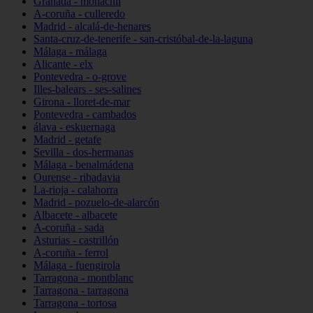
Granada - monachil
A-coruña - culleredo
Madrid - alcalá-de-henares
Santa-cruz-de-tenerife - san-cristóbal-de-la-laguna
Málaga - málaga
Alicante - elx
Pontevedra - o-grove
Illes-balears - ses-salines
Girona - lloret-de-mar
Pontevedra - cambados
álava - eskuernaga
Madrid - getafe
Sevilla - dos-hermanas
Málaga - benalmádena
Ourense - ribadavia
La-rioja - calahorra
Madrid - pozuelo-de-alarcón
Albacete - albacete
A-coruña - sada
Asturias - castrillón
A-coruña - ferrol
Málaga - fuengirola
Tarragona - montblanc
Tarragona - tarragona
Tarragona - tortosa