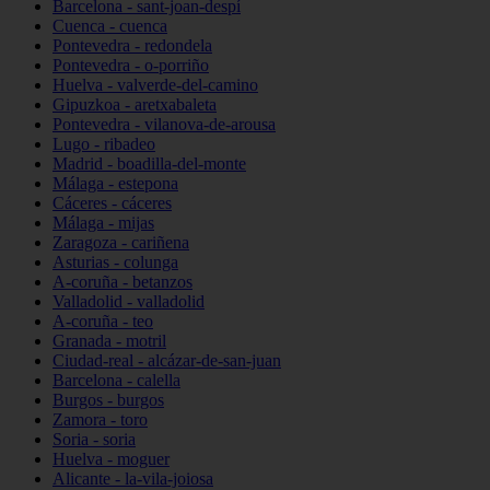
Barcelona - sant-joan-despí
Cuenca - cuenca
Pontevedra - redondela
Pontevedra - o-porriño
Huelva - valverde-del-camino
Gipuzkoa - aretxabaleta
Pontevedra - vilanova-de-arousa
Lugo - ribadeo
Madrid - boadilla-del-monte
Málaga - estepona
Cáceres - cáceres
Málaga - mijas
Zaragoza - cariñena
Asturias - colunga
A-coruña - betanzos
Valladolid - valladolid
A-coruña - teo
Granada - motril
Ciudad-real - alcázar-de-san-juan
Barcelona - calella
Burgos - burgos
Zamora - toro
Soria - soria
Huelva - moguer
Alicante - la-vila-joiosa