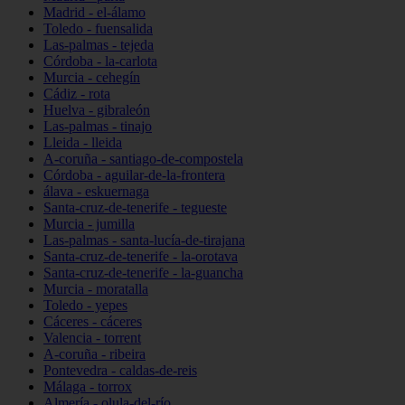
Madrid - el-álamo
Toledo - fuensalida
Las-palmas - tejeda
Córdoba - la-carlota
Murcia - cehegín
Cádiz - rota
Huelva - gibraleón
Las-palmas - tinajo
Lleida - lleida
A-coruña - santiago-de-compostela
Córdoba - aguilar-de-la-frontera
álava - eskuernaga
Santa-cruz-de-tenerife - tegueste
Murcia - jumilla
Las-palmas - santa-lucía-de-tirajana
Santa-cruz-de-tenerife - la-orotava
Santa-cruz-de-tenerife - la-guancha
Murcia - moratalla
Toledo - yepes
Cáceres - cáceres
Valencia - torrent
A-coruña - ribeira
Pontevedra - caldas-de-reis
Málaga - torrox
Almería - olula-del-río