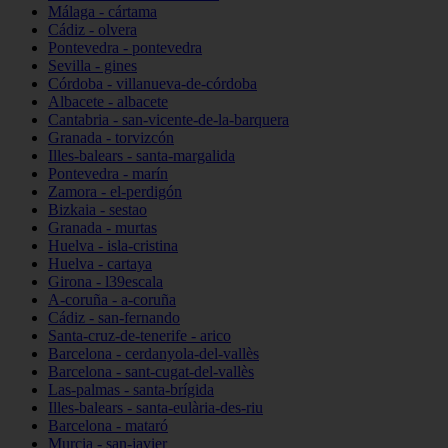
Málaga - cártama
Cádiz - olvera
Pontevedra - pontevedra
Sevilla - gines
Córdoba - villanueva-de-córdoba
Albacete - albacete
Cantabria - san-vicente-de-la-barquera
Granada - torvizcón
Illes-balears - santa-margalida
Pontevedra - marín
Zamora - el-perdigón
Bizkaia - sestao
Granada - murtas
Huelva - isla-cristina
Huelva - cartaya
Girona - l39escala
A-coruña - a-coruña
Cádiz - san-fernando
Santa-cruz-de-tenerife - arico
Barcelona - cerdanyola-del-vallès
Barcelona - sant-cugat-del-vallès
Las-palmas - santa-brígida
Illes-balears - santa-eulària-des-riu
Barcelona - mataró
Murcia - san-javier