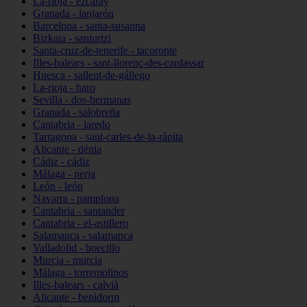
La-rioja - ezcaray
Granada - lanjarón
Barcelona - santa-susanna
Bizkaia - santurtzi
Santa-cruz-de-tenerife - tacoronte
Illes-balears - sant-llorenç-des-cardassar
Huesca - sallent-de-gállego
La-rioja - haro
Sevilla - dos-hermanas
Granada - salobreña
Cantabria - laredo
Tarragona - sant-carles-de-la-ràpita
Alicante - dénia
Cádiz - cádiz
Málaga - nerja
León - león
Navarra - pamplona
Cantabria - santander
Cantabria - el-astillero
Salamanca - salamanca
Valladolid - boecillo
Murcia - murcia
Málaga - torremolinos
Illes-balears - calvià
Alicante - benidorm