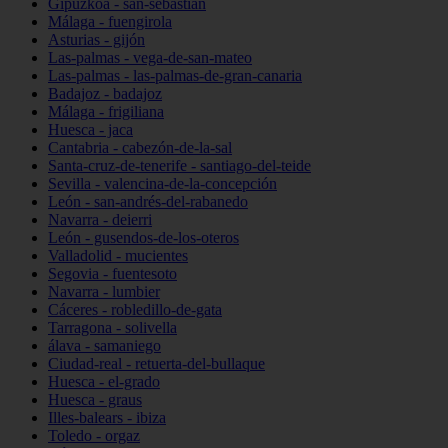
Gipuzkoa - san-sebastián
Málaga - fuengirola
Asturias - gijón
Las-palmas - vega-de-san-mateo
Las-palmas - las-palmas-de-gran-canaria
Badajoz - badajoz
Málaga - frigiliana
Huesca - jaca
Cantabria - cabezón-de-la-sal
Santa-cruz-de-tenerife - santiago-del-teide
Sevilla - valencina-de-la-concepción
León - san-andrés-del-rabanedo
Navarra - deierri
León - gusendos-de-los-oteros
Valladolid - mucientes
Segovia - fuentesoto
Navarra - lumbier
Cáceres - robledillo-de-gata
Tarragona - solivella
álava - samaniego
Ciudad-real - retuerta-del-bullaque
Huesca - el-grado
Huesca - graus
Illes-balears - ibiza
Toledo - orgaz