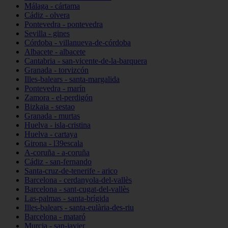
Málaga - cártama
Cádiz - olvera
Pontevedra - pontevedra
Sevilla - gines
Córdoba - villanueva-de-córdoba
Albacete - albacete
Cantabria - san-vicente-de-la-barquera
Granada - torvizcón
Illes-balears - santa-margalida
Pontevedra - marín
Zamora - el-perdigón
Bizkaia - sestao
Granada - murtas
Huelva - isla-cristina
Huelva - cartaya
Girona - l39escala
A-coruña - a-coruña
Cádiz - san-fernando
Santa-cruz-de-tenerife - arico
Barcelona - cerdanyola-del-vallès
Barcelona - sant-cugat-del-vallès
Las-palmas - santa-brígida
Illes-balears - santa-eulària-des-riu
Barcelona - mataró
Murcia - san-javier