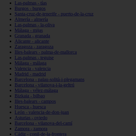
Las-palmas - tías
Burgos - burgos
Santa-cruz-de-tenerife - puerto-de-la-cruz
Almería - almería
Las-palmas - la-oliva
Málaga - mijas
Granada - granada
Alicante - alicante
Zaragoza - zaragoza
Illes-balears - palma-de-mallorca
Las-palmas - teguise
Málaga - málaga
Valencia - valencia
Madrid - madrid
Barcelona - palau-solità-i-plegamans
Barcelona - vilanova-i-la-geltrú
Málaga - vélez-málaga
Bizkaia - bilbao
Illes-balears - campos
Huesca - huesca
León - valencia-de-don-juan
Asturias - oviedo
Barcelona - vilanova-del-camí
Zamora - zamora
Cádiz - conil-de-la-frontera