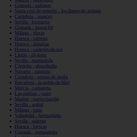
Granada - pulianas
Santa-cruz-de-tenerife - los-llanos-de-aridane
Cantabria - suances
Sevilla - bormujos
Granada - monachil
Málaga - júzcar
Huesca - isábena
Huesca - alquézar
Huesca - castejón-de-sos
Lleida - alt-àneu
Sevilla - marinaleda
Córdoba - almedinilla
Navarra - zangoza
Cantabria - arenas-de-iguña
Barcelona - la-pobla-de-lillet
Murcia - cartagena
Las-palmas - yaiza
Madrid - nuevo-baztán
Sevilla - arahal
Málaga - istán
Valladolid - fuensaldaña
Sevilla - salteras
Huesca - biescas
Granada - pampaneira