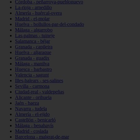
Córdoba - peñarroya-pueblonuevo
La-rioja - arnedillo
Almería - huércal-overa
Madrid - el-molar
Huelva - bollullos-par-del-condado
Málaga - algarrobo
Las-palmas - tuineje
Salamanca - béjar
Granada - capileira
Huelva - aljaraque
Granada - guadix
Málaga - manilva
Huesca - barbastro
Valencia - sagunt
Illes-balears - ses-salines
Sevilla - carmona
Ciudad-real - valdepeñas
Alicante - orihuela
Jaén - baeza
Navarra - tudela
Almería - el-ejido
Castellón - benicarló
Málaga - benahavís
Madrid - coslada
Barcelona - malgrat-de-mar