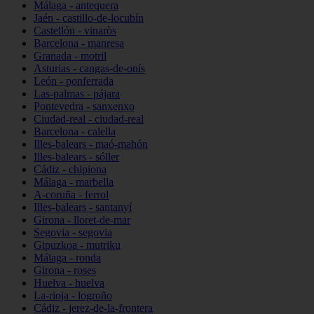
Málaga - antequera
Jaén - castillo-de-locubín
Castellón - vinaròs
Barcelona - manresa
Granada - motril
Asturias - cangas-de-onís
León - ponferrada
Las-palmas - pájara
Pontevedra - sanxenxo
Ciudad-real - ciudad-real
Barcelona - calella
Illes-balears - maó-mahón
Illes-balears - sóller
Cádiz - chipiona
Málaga - marbella
A-coruña - ferrol
Illes-balears - santanyí
Girona - lloret-de-mar
Segovia - segovia
Gipuzkoa - mutriku
Málaga - ronda
Girona - roses
Huelva - huelva
La-rioja - logroño
Cádiz - jerez-de-la-frontera