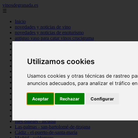
vinosdegranada.es
☰
Inicio
novedades y noticias de vino
novedades y noticias de enoturismo
antiguo vaso para catar vinos crucigrama
bulgaria
comprar
espana
Utilizamos cookies
tipo
vinos
Córdoba - córdoba
Usamos cookies y otras técnicas de rastreo pa
Sevilla - sevilla
Barcelona - barcelona
anuncios adecuados, para analizar el tráfico e
Ciudad-real - montiel
Santa-cruz-de-tenerife - guía-de-isora
Aceptar
Rechazar
Configurar
La-rioja - casalarreina
Almería - roquetas-de-mar
Madrid - pozuelo-de-alarcón
Granada - almuñécar
Illes-balears - alcúdia
Las-palmas - san-bartolomé-de-tirajana
Cádiz - el-puerto-de-santa-maría
Madrid - valdemoro