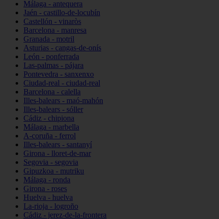
Málaga - antequera
Jaén - castillo-de-locubín
Castellón - vinaròs
Barcelona - manresa
Granada - motril
Asturias - cangas-de-onís
León - ponferrada
Las-palmas - pájara
Pontevedra - sanxenxo
Ciudad-real - ciudad-real
Barcelona - calella
Illes-balears - maó-mahón
Illes-balears - sóller
Cádiz - chipiona
Málaga - marbella
A-coruña - ferrol
Illes-balears - santanyí
Girona - lloret-de-mar
Segovia - segovia
Gipuzkoa - mutriku
Málaga - ronda
Girona - roses
Huelva - huelva
La-rioja - logroño
Cádiz - jerez-de-la-frontera