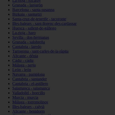
La-rioja - ezcaray
Granada - lanjarón
Barcelona - santa-susanna
Bizkaia - santurtzi
Santa-cruz-de-tenerife - tacoronte
Illes-balears - sant-llorenç-des-cardassar
Huesca - sallent-de-gállego
La-rioja - haro
Sevilla - dos-hermanas
Granada - salobreña
Cantabria - laredo
Tarragona - sant-carles-de-la-ràpita
Alicante - dénia
Cádiz - cádiz
Málaga - nerja
León - león
Navarra - pamplona
Cantabria - santander
Cantabria - el-astillero
Salamanca - salamanca
Valladolid - boecillo
Murcia - murcia
Málaga - torremolinos
Illes-balears - calvià
Alicante - benidorm