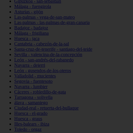
Gipuzkoa - san-sebastián
Málaga - fuengirola
Asturias - gijón
Las-palmas - vega-de-san-mateo
Las-palmas - las-palmas-de-gran-canaria
Badajoz - badajoz
Málaga - frigiliana
Huesca - jaca
Cantabria - cabezón-de-la-sal
Santa-cruz-de-tenerife - santiago-del-teide
Sevilla - valencina-de-la-concepción
León - san-andrés-del-rabanedo
Navarra - deierri
León - gusendos-de-los-oteros
Valladolid - mucientes
Segovia - fuentesoto
Navarra - lumbier
Cáceres - robledillo-de-gata
Tarragona - solivella
álava - samaniego
Ciudad-real - retuerta-del-bullaque
Huesca - el-grado
Huesca - graus
Illes-balears - ibiza
Toledo - orgaz