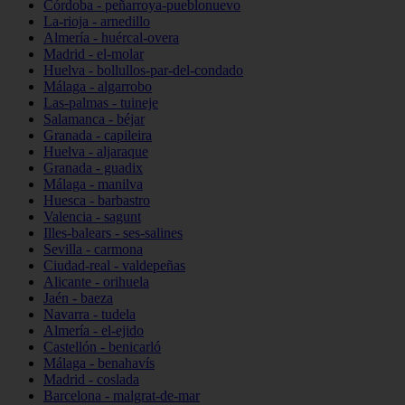
Córdoba - peñarroya-pueblonuevo
La-rioja - arnedillo
Almería - huércal-overa
Madrid - el-molar
Huelva - bollullos-par-del-condado
Málaga - algarrobo
Las-palmas - tuineje
Salamanca - béjar
Granada - capileira
Huelva - aljaraque
Granada - guadix
Málaga - manilva
Huesca - barbastro
Valencia - sagunt
Illes-balears - ses-salines
Sevilla - carmona
Ciudad-real - valdepeñas
Alicante - orihuela
Jaén - baeza
Navarra - tudela
Almería - el-ejido
Castellón - benicarló
Málaga - benahavís
Madrid - coslada
Barcelona - malgrat-de-mar