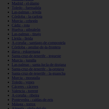
Madrid - el-álamo
Toledo - fuensalida
Las-palmas - tejeda
Córdoba - la-carlota
Murcia - cehegín
Cádiz - rota
Huelva - gibraleón
Las-palmas - tinajo
Lleida - lleida
A-coruña - santiago-de-compostela
Córdoba - aguilar-de-la-frontera
álava - eskuernaga
Santa-cruz-de-tenerife - tegueste
Murcia - jumilla
Las-palmas - santa-lucía-de-tirajana
Santa-cruz-de-tenerife - la-orotava
Santa-cruz-de-tenerife - la-guancha
Murcia - moratalla
Toledo - yepes
Cáceres - cáceres
Valencia - torrent
A-coruña - ribeira
Pontevedra - caldas-de-reis
Málaga - torrox
Almería - olula-del-río