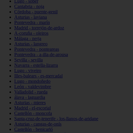
Lugo - sober
Cantabria - noja
Córdoba - puente-genil
Asturias - laviana
Pontevedra - marín
Madrid - torrejón-de-ardoz
A-coruña - oleiros
Málaga - nerja
Asturias - langreo
Pontevedra - ponteareas
Pontevedra - a-illa-de-arousa
Sevilla - sevilla
Navarra - estella-lizarra
Lugo - viveiro
Illes-balears - es-mercadal
Lugo - mondoñedo
León - valdevimbre
Valladolid - rueda
álava - laguardia
Asturias - mieres
Madrid - el-escorial
Castellón - moncofa
Santa-cruz-de-tenerife - los-llanos-de-aridane
Asturias - cangas-de-onís
Castellón - benicarló