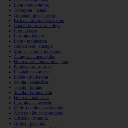
León - valdevimbre
Tarragona - calafell
Granada - güejar-sierra
Bizkaia - amorebieta-etxano
Cantabria - medio-cudeyo
Lugo - cervo
La-rioja - lardero
León - molinaseca
Ciudad-real - almagro
Murcia - molina-de-segura
Zaragoza - fuendejalón
Huesca - villanueva-de-sigena
Pontevedra - o-grove
Las-palmas - arucas
Lleida - mollerussa
Sevilla - aznalcázar
Toledo - bargas
Sevilla - la-rinconada
Huesca - adahuesca
La-rioja - san-asensio
Madrid - colmenar-de-oreja
Almería - láujar-de-andarax
Córdoba - montilla
Girona - palamós