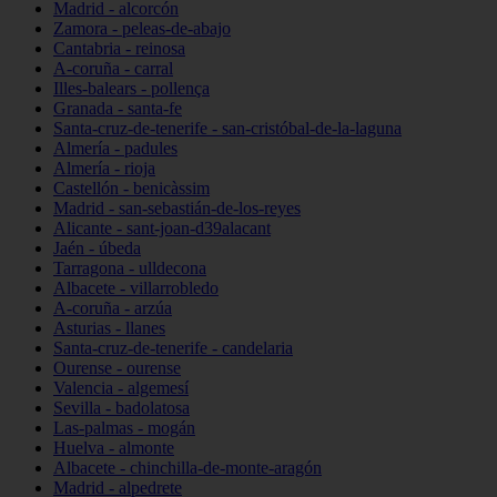
Madrid - alcorcón
Zamora - peleas-de-abajo
Cantabria - reinosa
A-coruña - carral
Illes-balears - pollença
Granada - santa-fe
Santa-cruz-de-tenerife - san-cristóbal-de-la-laguna
Almería - padules
Almería - rioja
Castellón - benicàssim
Madrid - san-sebastián-de-los-reyes
Alicante - sant-joan-d39alacant
Jaén - úbeda
Tarragona - ulldecona
Albacete - villarrobledo
A-coruña - arzúa
Asturias - llanes
Santa-cruz-de-tenerife - candelaria
Ourense - ourense
Valencia - algemesí
Sevilla - badolatosa
Las-palmas - mogán
Huelva - almonte
Albacete - chinchilla-de-monte-aragón
Madrid - alpedrete