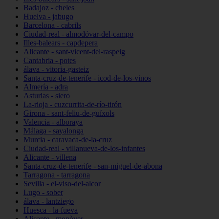
Badajoz - cheles
Huelva - jabugo
Barcelona - cabrils
Ciudad-real - almodóvar-del-campo
Illes-balears - capdepera
Alicante - sant-vicent-del-raspeig
Cantabria - potes
álava - vitoria-gasteiz
Santa-cruz-de-tenerife - icod-de-los-vinos
Almería - adra
Asturias - siero
La-rioja - cuzcurrita-de-río-tirón
Girona - sant-feliu-de-guíxols
Valencia - alboraya
Málaga - sayalonga
Murcia - caravaca-de-la-cruz
Ciudad-real - villanueva-de-los-infantes
Alicante - villena
Santa-cruz-de-tenerife - san-miguel-de-abona
Tarragona - tarragona
Sevilla - el-viso-del-alcor
Lugo - sober
álava - lantziego
Huesca - la-fueva
Alicante - monòver