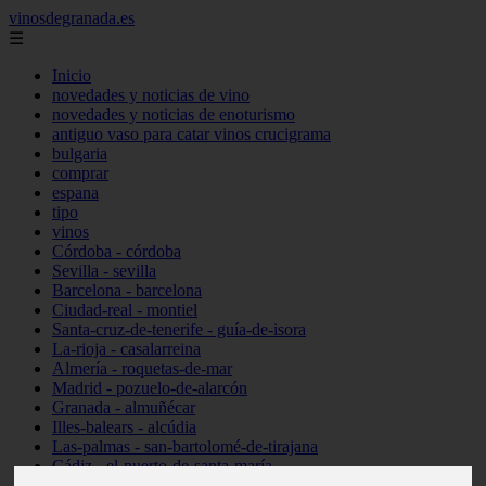
vinosdegranada.es
☰
Inicio
novedades y noticias de vino
novedades y noticias de enoturismo
antiguo vaso para catar vinos crucigrama
bulgaria
comprar
espana
tipo
vinos
Córdoba - córdoba
Sevilla - sevilla
Barcelona - barcelona
Ciudad-real - montiel
Santa-cruz-de-tenerife - guía-de-isora
La-rioja - casalarreina
Almería - roquetas-de-mar
Madrid - pozuelo-de-alarcón
Granada - almuñécar
Illes-balears - alcúdia
Las-palmas - san-bartolomé-de-tirajana
Cádiz - el-puerto-de-santa-maría
Madrid - valdemoro