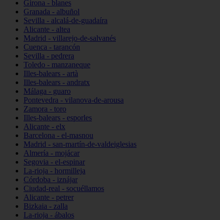
Girona - blanes
Granada - albuñol
Sevilla - alcalá-de-guadaíra
Alicante - altea
Madrid - villarejo-de-salvanés
Cuenca - tarancón
Sevilla - pedrera
Toledo - manzaneque
Illes-balears - artà
Illes-balears - andratx
Málaga - guaro
Pontevedra - vilanova-de-arousa
Zamora - toro
Illes-balears - esporles
Alicante - elx
Barcelona - el-masnou
Madrid - san-martín-de-valdeiglesias
Almería - mojácar
Segovia - el-espinar
La-rioja - hormilleja
Córdoba - iznájar
Ciudad-real - socuéllamos
Alicante - petrer
Bizkaia - zalla
La-rioja - ábalos