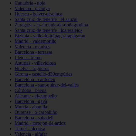
Cantabria - noja
Valencia - picanya
Huesca - belver-de-cinca
Santa-cruz-de-tenerife - el-sauzal
Zaragoza - la-almunia-de-doña-godina
Santa-cruz-de-tenerife - los-realejos
Bizkaia - valle-de-trápaga-trapagaran
Madrid - valdemorillo
Valencia - manises
Barcelona - terrassa
Lleida - tremp
Asturias - villaviciosa
Huelva - trigueros
Girona - castelló-d39empúries
Barcelona - cardedeu
Barcelona - sant-quirze-del-vallès
Córdoba - baena
Alicante - el-campello
Barcelona - gavà
Murcia - abanilla
Ourense - o-carballiño
Barcelona - sabadell
Madrid - torrejón-de-ardoz
Teruel - alcorisa
Valencia - alfafar