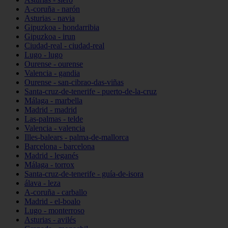
A-coruña - narón
Asturias - navia
Gipuzkoa - hondarribia
Gipuzkoa - irun
Ciudad-real - ciudad-real
Lugo - lugo
Ourense - ourense
Valencia - gandia
Ourense - san-cibrao-das-viñas
Santa-cruz-de-tenerife - puerto-de-la-cruz
Málaga - marbella
Madrid - madrid
Las-palmas - telde
Valencia - valencia
Illes-balears - palma-de-mallorca
Barcelona - barcelona
Madrid - leganés
Málaga - torrox
Santa-cruz-de-tenerife - guía-de-isora
álava - leza
A-coruña - carballo
Madrid - el-boalo
Lugo - monterroso
Asturias - avilés