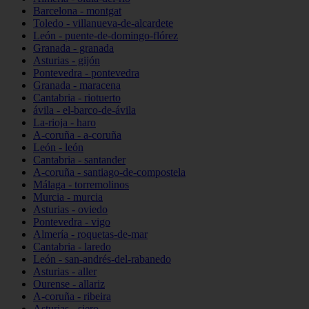
Barcelona - montgat
Toledo - villanueva-de-alcardete
León - puente-de-domingo-flórez
Granada - granada
Asturias - gijón
Pontevedra - pontevedra
Granada - maracena
Cantabria - riotuerto
ávila - el-barco-de-ávila
La-rioja - haro
A-coruña - a-coruña
León - león
Cantabria - santander
A-coruña - santiago-de-compostela
Málaga - torremolinos
Murcia - murcia
Asturias - oviedo
Pontevedra - vigo
Almería - roquetas-de-mar
Cantabria - laredo
León - san-andrés-del-rabanedo
Asturias - aller
Ourense - allariz
A-coruña - ribeira
Asturias - siero