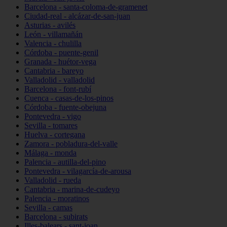
Barcelona - santa-coloma-de-gramenet
Ciudad-real - alcázar-de-san-juan
Asturias - avilés
León - villamañán
Valencia - chulilla
Córdoba - puente-genil
Granada - huétor-vega
Cantabria - bareyo
Valladolid - valladolid
Barcelona - font-rubí
Cuenca - casas-de-los-pinos
Córdoba - fuente-obejuna
Pontevedra - vigo
Sevilla - tomares
Huelva - cortegana
Zamora - pobladura-del-valle
Málaga - monda
Palencia - autilla-del-pino
Pontevedra - vilagarcía-de-arousa
Valladolid - rueda
Cantabria - marina-de-cudeyo
Palencia - moratinos
Sevilla - camas
Barcelona - subirats
Illes-balears - sant-joan