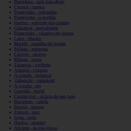
Barcelona - sant-joan-despí
Cuenca - cuenca
Pontevedra - redondela
Pontevedra - o-porriño
Huelva - valverde-del-camino
Gipuzkoa - aretxabaleta
Pontevedra - vilanova-de-arousa
Lugo - ribadeo
Madrid - boadilla-del-monte
Málaga - estepona
Cáceres - cáceres
Málaga - mijas
Zaragoza - cariñena
Asturias - colunga
A-coruña - betanzos
Valladolid - valladolid
A-coruña - teo
Granada - motril
Ciudad-real - alcázar-de-san-juan
Barcelona - calella
Burgos - burgos
Zamora - toro
Soria - soria
Huelva - moguer
Alicante - la-vila-joiosa