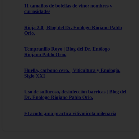
11 tamaños de botellas de vino: nombres y
curiosidades
Rioja 2.0 | Blog del Dr. Enólogo Riojano Pablo
Orio.
Tempranillo Royo | Blog del Dr. Enólogo
Riojano Pablo Orio.
Huella, carbono cero. | Viticultura y Enología.
Siglo XXI
Uso de sulfuroso, desinfección barricas | Blog del
Dr. Enólogo Riojano Pablo Orio.
El acodo ,una práctica vitivínicola milenaria