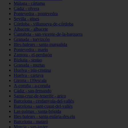
Málaga - cártama
Cádiz - olvera
Pontevedra - pontevedra
Sevilla - gines
Córdoba - villanueva-de-córdoba
Albacete - albacete
Cantabria - san-vicente-de-la-barquera
Granada - torvizcón
Illes-balears - santa-margalida
Pontevedra - marín
Zamora - el-perdigón
Bizkaia - sestao
Granada - murtas
Huelva - isla-cristina
Huelva - cartaya
Girona - l39escala
A-coruña - a-coruña
Cádiz - san-fernando
Santa-cruz-de-tenerife - arico
Barcelona - cerdanyola-del-vallès
Barcelona - sant-cugat-del-vallès
Las-palmas - santa-brígida
Illes-balears - santa-eulària-des-riu
Barcelona - mataró
Murcia - san-javier