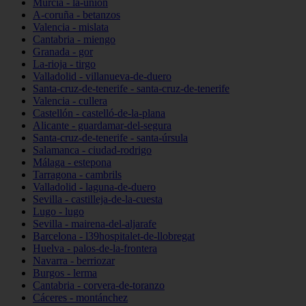
Murcia - la-unión
A-coruña - betanzos
Valencia - mislata
Cantabria - miengo
Granada - gor
La-rioja - tirgo
Valladolid - villanueva-de-duero
Santa-cruz-de-tenerife - santa-cruz-de-tenerife
Valencia - cullera
Castellón - castelló-de-la-plana
Alicante - guardamar-del-segura
Santa-cruz-de-tenerife - santa-úrsula
Salamanca - ciudad-rodrigo
Málaga - estepona
Tarragona - cambrils
Valladolid - laguna-de-duero
Sevilla - castilleja-de-la-cuesta
Lugo - lugo
Sevilla - mairena-del-aljarafe
Barcelona - l39hospitalet-de-llobregat
Huelva - palos-de-la-frontera
Navarra - berriozar
Burgos - lerma
Cantabria - corvera-de-toranzo
Cáceres - montánchez