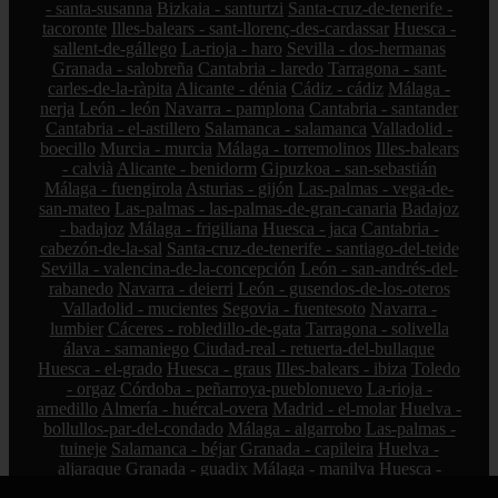
- santa-susanna
Bizkaia - santurtzi
Santa-cruz-de-tenerife -
tacoronte
Illes-balears - sant-llorenç-des-cardassar
Huesca -
sallent-de-gállego
La-rioja - haro
Sevilla - dos-hermanas
Granada - salobreña
Cantabria - laredo
Tarragona - sant-
carles-de-la-ràpita
Alicante - dénia
Cádiz - cádiz
Málaga -
nerja
León - león
Navarra - pamplona
Cantabria - santander
Cantabria - el-astillero
Salamanca - salamanca
Valladolid -
boecillo
Murcia - murcia
Málaga - torremolinos
Illes-balears
- calvià
Alicante - benidorm
Gipuzkoa - san-sebastián
Málaga - fuengirola
Asturias - gijón
Las-palmas - vega-de-
san-mateo
Las-palmas - las-palmas-de-gran-canaria
Badajoz
- badajoz
Málaga - frigiliana
Huesca - jaca
Cantabria -
cabezón-de-la-sal
Santa-cruz-de-tenerife - santiago-del-teide
Sevilla - valencina-de-la-concepción
León - san-andrés-del-
rabanedo
Navarra - deierri
León - gusendos-de-los-oteros
Valladolid - mucientes
Segovia - fuentesoto
Navarra -
lumbier
Cáceres - robledillo-de-gata
Tarragona - solivella
álava - samaniego
Ciudad-real - retuerta-del-bullaque
Huesca - el-grado
Huesca - graus
Illes-balears - ibiza
Toledo
- orgaz
Córdoba - peñarroya-pueblonuevo
La-rioja -
arnedillo
Almería - huércal-overa
Madrid - el-molar
Huelva -
bollullos-par-del-condado
Málaga - algarrobo
Las-palmas -
tuineje
Salamanca - béjar
Granada - capileira
Huelva -
aljaraque
Granada - guadix
Málaga - manilva
Huesca -
barbastro
Valencia - sagunt
Illes-balears - ses-salines
Sevilla