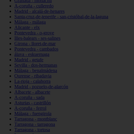
Granada - monachil
A-coruña - culleredo
Madrid - alcalá-de-henares
Santa-cruz-de-tenerife - san-cristóbal-de-la-laguna
Málaga - málaga
Alicante - elx
Pontevedra - o-grove
Illes-balears - ses-salines
Girona - lloret-de-mar
Pontevedra - cambados
álava - eskuernaga
Madrid - getafe
Sevilla - dos-hermanas
Málaga - benalmádena
Ourense - ribadavia
La-rioja - calahorra
Madrid - pozuelo-de-alarcón
Albacete - albacete
A-coruña - sada
Asturias - castrillón
A-coruña - ferrol
Málaga - fuengirola
Tarragona - montblanc
Tarragona - tarragona
Tarragona - tortosa