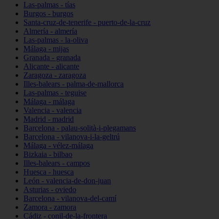
Las-palmas - tías
Burgos - burgos
Santa-cruz-de-tenerife - puerto-de-la-cruz
Almería - almería
Las-palmas - la-oliva
Málaga - mijas
Granada - granada
Alicante - alicante
Zaragoza - zaragoza
Illes-balears - palma-de-mallorca
Las-palmas - teguise
Málaga - málaga
Valencia - valencia
Madrid - madrid
Barcelona - palau-solità-i-plegamans
Barcelona - vilanova-i-la-geltrú
Málaga - vélez-málaga
Bizkaia - bilbao
Illes-balears - campos
Huesca - huesca
León - valencia-de-don-juan
Asturias - oviedo
Barcelona - vilanova-del-camí
Zamora - zamora
Cádiz - conil-de-la-frontera