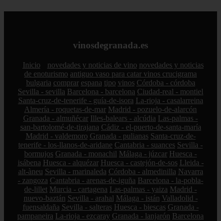
vinosdegranada.es
Inicio
novedades y noticias de vino
novedades y noticias
de enoturismo
antiguo vaso para catar vinos crucigrama
bulgaria
comprar
espana
tipo
vinos
Córdoba - córdoba
Sevilla - sevilla
Barcelona - barcelona
Ciudad-real - montiel
Santa-cruz-de-tenerife - guía-de-isora
La-rioja - casalarreina
Almería - roquetas-de-mar
Madrid - pozuelo-de-alarcón
Granada - almuñécar
Illes-balears - alcúdia
Las-palmas -
san-bartolomé-de-tirajana
Cádiz - el-puerto-de-santa-maría
Madrid - valdemoro
Granada - pulianas
Santa-cruz-de-
tenerife - los-llanos-de-aridane
Cantabria - suances
Sevilla -
bormujos
Granada - monachil
Málaga - júzcar
Huesca -
isábena
Huesca - alquézar
Huesca - castejón-de-sos
Lleida -
alt-àneu
Sevilla - marinaleda
Córdoba - almedinilla
Navarra
- zangoza
Cantabria - arenas-de-iguña
Barcelona - la-pobla-
de-lillet
Murcia - cartagena
Las-palmas - yaiza
Madrid -
nuevo-baztán
Sevilla - arahal
Málaga - istán
Valladolid -
fuensaldaña
Sevilla - salteras
Huesca - biescas
Granada -
pampaneira
La-rioja - ezcaray
Granada - lanjarón
Barcelona