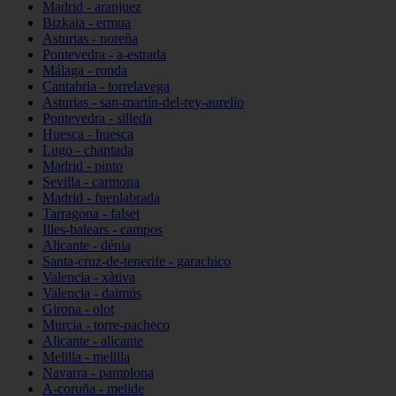
Madrid - aranjuez
Bizkaia - ermua
Asturias - noreña
Pontevedra - a-estrada
Málaga - ronda
Cantabria - torrelavega
Asturias - san-martín-del-rey-aurelio
Pontevedra - silleda
Huesca - huesca
Lugo - chantada
Madrid - pinto
Sevilla - carmona
Madrid - fuenlabrada
Tarragona - falset
Illes-balears - campos
Alicante - dénia
Santa-cruz-de-tenerife - garachico
Valencia - xàtiva
Valencia - daimús
Girona - olot
Murcia - torre-pacheco
Alicante - alicante
Melilla - melilla
Navarra - pamplona
A-coruña - melide