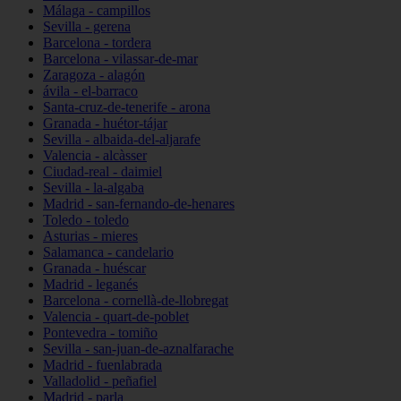
Málaga - campillos
Sevilla - gerena
Barcelona - tordera
Barcelona - vilassar-de-mar
Zaragoza - alagón
ávila - el-barraco
Santa-cruz-de-tenerife - arona
Granada - huétor-tájar
Sevilla - albaida-del-aljarafe
Valencia - alcàsser
Ciudad-real - daimiel
Sevilla - la-algaba
Madrid - san-fernando-de-henares
Toledo - toledo
Asturias - mieres
Salamanca - candelario
Granada - huéscar
Madrid - leganés
Barcelona - cornellà-de-llobregat
Valencia - quart-de-poblet
Pontevedra - tomiño
Sevilla - san-juan-de-aznalfarache
Madrid - fuenlabrada
Valladolid - peñafiel
Madrid - parla