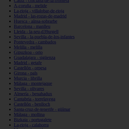
Cádiz - chiclana-de-la-frontera
A-coruña - melide
La-rioja - villalobar-de-rioja
Madrid - las-rozas-de-madrid
Huesca - aínsa-sobrarbe
Barcelona - manlleu
Lleida - la-seu-d39urgell
Sevilla - la-puebla-de-los-infantes
Pontevedra - cambados
Melilla - melilla
Gipuzkoa - orio
Guadalajara - sigüenza
Madrid - getafe
Castellón - orpesa
Girona - pals
Murcia - librilla
Málaga - montejaque
Sevilla - olivares
Almería - benahadux
Cantabria - torrelavega
Castellón - benlloch
Santa-cruz-de-tenerife - güímar
Málaga - mollina
Bizkaia - portugalete
La-rioja - calahorra