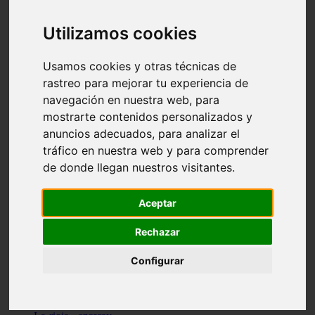
Granada - pulianas
Santa-cruz-de-tenerife - los-llanos-de-aridane
Utilizamos cookies
Cantabria - suances
Sevilla - bormujos
Granada - monachil
Usamos cookies y otras técnicas de
Málaga - júzcar
rastreo para mejorar tu experiencia de
Huesca - isábena
navegación en nuestra web, para
Huesca - alquézar
Huesca - castejón-de-sos
mostrarte contenidos personalizados y
Lleida - alt-àneu
anuncios adecuados, para analizar el
Sevilla - marinaleda
tráfico en nuestra web y para comprender
Córdoba - almedinilla
Navarra - zangoza
de donde llegan nuestros visitantes.
Cantabria - arenas-de-iguña
Barcelona - la-pobla-de-lillet
Murcia - cartagena
Aceptar
Las-palmas - yaiza
Madrid - nuevo-baztán
Rechazar
Sevilla - arahal
Málaga - istán
Configurar
Valladolid - fuensaldaña
Sevilla - salteras
Huesca - biescas
Granada - pampaneira