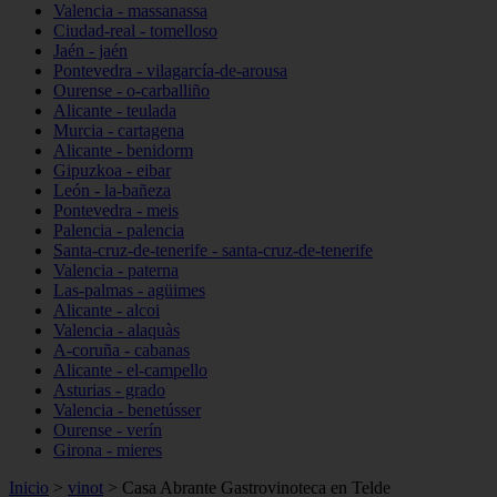
Valencia - massanassa
Ciudad-real - tomelloso
Jaén - jaén
Pontevedra - vilagarcía-de-arousa
Ourense - o-carballiño
Alicante - teulada
Murcia - cartagena
Alicante - benidorm
Gipuzkoa - eibar
León - la-bañeza
Pontevedra - meis
Palencia - palencia
Santa-cruz-de-tenerife - santa-cruz-de-tenerife
Valencia - paterna
Las-palmas - agüimes
Alicante - alcoi
Valencia - alaquàs
A-coruña - cabanas
Alicante - el-campello
Asturias - grado
Valencia - benetússer
Ourense - verín
Girona - mieres
Inicio
>
vinot
>
Casa Abrante Gastrovinoteca en Telde