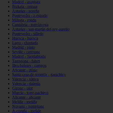
Madrid - aranjuez
Bizkaia - ermua
Asturias - noreña
Pontevedra - a-estrada
Málaga - ronda
Cantabria - torrelavega
Asturias - san-martín-del-rey-aurelio
Pontevedra - silleda
Huesca - huesca
Lugo - chantada
Madrid - pinto
Sevilla - carmona
Madrid - fuenlabrada
Tarragona - falset
Illes-balears - campos
Alicante - dénia
Santa-cruz-de-tenerife - garachico
Valencia - xàtiva
Valencia - daimús
Girona - olot
Murcia - torre-pacheco
Alicante - alicante
Melilla - melilla
Navarra - pamplona
A-coruña - melide