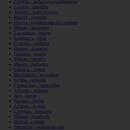
Córdoba - peñarroya-pueblonuevo
La-rioja - arnedillo
Almería - huércal-overa
Madrid - el-molar
Huelva - bollullos-par-del-condado
Málaga - algarrobo
Las-palmas - tuineje
Salamanca - béjar
Granada - capileira
Huelva - aljaraque
Granada - guadix
Málaga - manilva
Huesca - barbastro
Valencia - sagunt
Illes-balears - ses-salines
Sevilla - carmona
Ciudad-real - valdepeñas
Alicante - orihuela
Jaén - baeza
Navarra - tudela
Almería - el-ejido
Castellón - benicarló
Málaga - benahavís
Madrid - coslada
Barcelona - malgrat-de-mar