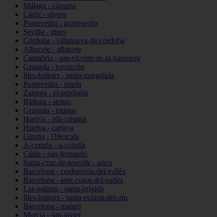
Málaga - cártama
Cádiz - olvera
Pontevedra - pontevedra
Sevilla - gines
Córdoba - villanueva-de-córdoba
Albacete - albacete
Cantabria - san-vicente-de-la-barquera
Granada - torvizcón
Illes-balears - santa-margalida
Pontevedra - marín
Zamora - el-perdigón
Bizkaia - sestao
Granada - murtas
Huelva - isla-cristina
Huelva - cartaya
Girona - l39escala
A-coruña - a-coruña
Cádiz - san-fernando
Santa-cruz-de-tenerife - arico
Barcelona - cerdanyola-del-vallès
Barcelona - sant-cugat-del-vallès
Las-palmas - santa-brígida
Illes-balears - santa-eulària-des-riu
Barcelona - mataró
Murcia - san-javier