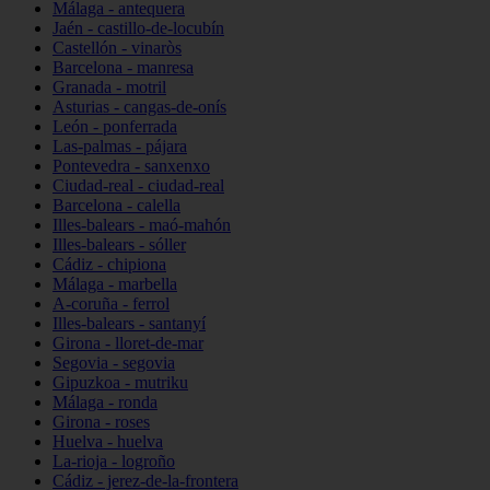
Málaga - antequera
Jaén - castillo-de-locubín
Castellón - vinaròs
Barcelona - manresa
Granada - motril
Asturias - cangas-de-onís
León - ponferrada
Las-palmas - pájara
Pontevedra - sanxenxo
Ciudad-real - ciudad-real
Barcelona - calella
Illes-balears - maó-mahón
Illes-balears - sóller
Cádiz - chipiona
Málaga - marbella
A-coruña - ferrol
Illes-balears - santanyí
Girona - lloret-de-mar
Segovia - segovia
Gipuzkoa - mutriku
Málaga - ronda
Girona - roses
Huelva - huelva
La-rioja - logroño
Cádiz - jerez-de-la-frontera