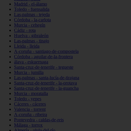
Madrid - el-álamo
Toledo - fuensalida
Las-palmas - tejeda
Córdoba - la-carlota
Murcia - cehegín
Cádiz - rota
Huelva - gibraleón
Las-palmas - tinajo
Lleida - lleida
A-coruña - santiago-de-compostela
Córdoba - aguilar-de-la-frontera
álava - eskuernaga
Santa-cruz-de-tenerife - tegueste
Murcia - jumilla
Las-palmas - santa-lucía-de-tirajana
Santa-cruz-de-tenerife - la-orotava
Santa-cruz-de-tenerife - la-guancha
Murcia - moratalla
Toledo - yepes
Cáceres - cáceres
Valencia - torrent
A-coruña - ribeira
Pontevedra - caldas-de-reis
Málaga - torrox
Almería - olula-del-río