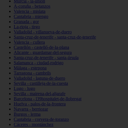
Murcia - la-unión
A-coruña - betanzos
Valencia - mislata
Cantabria - miengo
Granada - gor
La-rioja - tirgo
Valladolid - villanueva-de-duero
Santa-cruz-de-tenerife - santa-cruz-de-tenerife
Valencia - cullera
Castellón - castelló-de-la-plana
Alicante - guardamar-del-segura
Santa-cruz-de-tenerife - santa-úrsula
Salamanca - ciudad-rodrigo
Málaga - estepona
Tarragona - cambrils
Valladolid - laguna-de-duero
Sevilla - castilleja-de-la-cuesta
Lugo - lugo
Sevilla - mairena-del-aljarafe
Barcelona - l39hospitalet-de-llobregat
Huelva - palos-de-la-frontera
Navarra - berriozar
Burgos - lerma
Cantabria - corvera-de-toranzo
Cáceres - montánchez