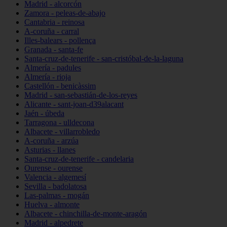
Madrid - alcorcón
Zamora - peleas-de-abajo
Cantabria - reinosa
A-coruña - carral
Illes-balears - pollença
Granada - santa-fe
Santa-cruz-de-tenerife - san-cristóbal-de-la-laguna
Almería - padules
Almería - rioja
Castellón - benicàssim
Madrid - san-sebastián-de-los-reyes
Alicante - sant-joan-d39alacant
Jaén - úbeda
Tarragona - ulldecona
Albacete - villarrobledo
A-coruña - arzúa
Asturias - llanes
Santa-cruz-de-tenerife - candelaria
Ourense - ourense
Valencia - algemesí
Sevilla - badolatosa
Las-palmas - mogán
Huelva - almonte
Albacete - chinchilla-de-monte-aragón
Madrid - alpedrete