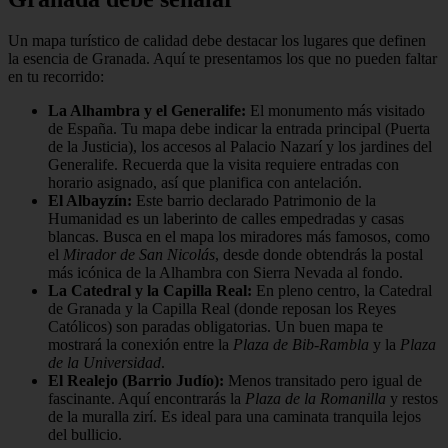
Un mapa turístico de calidad debe destacar los lugares que definen
la esencia de Granada. Aquí te presentamos los que no pueden faltar
en tu recorrido:
La Alhambra y el Generalife:
El monumento más visitado
de España. Tu mapa debe indicar la entrada principal (Puerta
de la Justicia), los accesos al Palacio Nazarí y los jardines del
Generalife. Recuerda que la visita requiere entradas con
horario asignado, así que planifica con antelación.
El Albayzín:
Este barrio declarado Patrimonio de la
Humanidad es un laberinto de calles empedradas y casas
blancas. Busca en el mapa los miradores más famosos, como
el
Mirador de San Nicolás
, desde donde obtendrás la postal
más icónica de la Alhambra con Sierra Nevada al fondo.
La Catedral y la Capilla Real:
En pleno centro, la Catedral
de Granada y la Capilla Real (donde reposan los Reyes
Católicos) son paradas obligatorias. Un buen mapa te
mostrará la conexión entre la
Plaza de Bib-Rambla
y la
Plaza
de la Universidad
.
El Realejo (Barrio Judío):
Menos transitado pero igual de
fascinante. Aquí encontrarás la
Plaza de la Romanilla
y restos
de la muralla zirí. Es ideal para una caminata tranquila lejos
del bullicio.