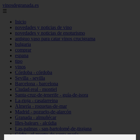
vinosdegranada.es
☰
Inicio
novedades y noticias de vino
novedades y noticias de enoturismo
antiguo vaso para catar vinos crucigrama
bulgaria
comprar
espana
tipo
vinos
Córdoba - córdoba
Sevilla - sevilla
Barcelona - barcelona
Ciudad-real - montiel
Santa-cruz-de-tenerife - guía-de-isora
La-rioja - casalarreina
Almería - roquetas-de-mar
Madrid - pozuelo-de-alarcón
Granada - almuñécar
Illes-balears - alcúdia
Las-palmas - san-bartolomé-de-tirajana
Cádiz - el-puerto-de-santa-maría
Madrid - valdemoro