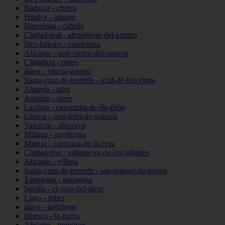
Badajoz - cheles
Huelva - jabugo
Barcelona - cabrils
Ciudad-real - almodóvar-del-campo
Illes-balears - capdepera
Alicante - sant-vicent-del-raspeig
Cantabria - potes
álava - vitoria-gasteiz
Santa-cruz-de-tenerife - icod-de-los-vinos
Almería - adra
Asturias - siero
La-rioja - cuzcurrita-de-río-tirón
Girona - sant-feliu-de-guíxols
Valencia - alboraya
Málaga - sayalonga
Murcia - caravaca-de-la-cruz
Ciudad-real - villanueva-de-los-infantes
Alicante - villena
Santa-cruz-de-tenerife - san-miguel-de-abona
Tarragona - tarragona
Sevilla - el-viso-del-alcor
Lugo - sober
álava - lantziego
Huesca - la-fueva
Alicante - monòver