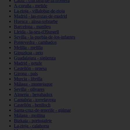
Cádiz - chiclana-de-la-frontera
A-coruña - melide
La-rioja - villalobar-de-rioja
Madrid - las-rozas-de-madrid
Huesca - aínsa-sobrarbe
Barcelona - manlleu
Lleida - la-seu-d39urgell
Sevilla - la-puebla-de-los-infantes
Pontevedra - cambados
Melilla - melilla
Gipuzkoa - orio
Guadalajara - sigüenza
Madrid - getafe
Castellón - orpesa
Girona - pals
Murcia - librilla
Málaga - montejaque
Sevilla - olivares
Almería - benahadux
Cantabria - torrelavega
Castellón - benlloch
Santa-cruz-de-tenerife - güímar
Málaga - mollina
Bizkaia - portugalete
La-rioja - calahorra