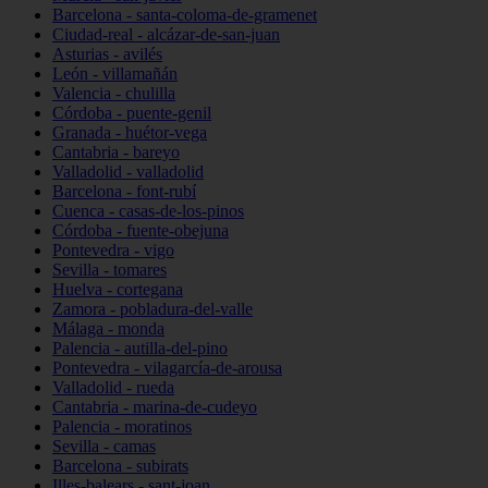
Barcelona - santa-coloma-de-gramenet
Ciudad-real - alcázar-de-san-juan
Asturias - avilés
León - villamañán
Valencia - chulilla
Córdoba - puente-genil
Granada - huétor-vega
Cantabria - bareyo
Valladolid - valladolid
Barcelona - font-rubí
Cuenca - casas-de-los-pinos
Córdoba - fuente-obejuna
Pontevedra - vigo
Sevilla - tomares
Huelva - cortegana
Zamora - pobladura-del-valle
Málaga - monda
Palencia - autilla-del-pino
Pontevedra - vilagarcía-de-arousa
Valladolid - rueda
Cantabria - marina-de-cudeyo
Palencia - moratinos
Sevilla - camas
Barcelona - subirats
Illes-balears - sant-joan