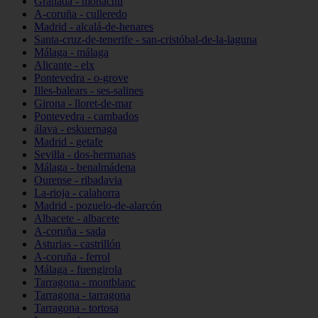
Granada - monachil
A-coruña - culleredo
Madrid - alcalá-de-henares
Santa-cruz-de-tenerife - san-cristóbal-de-la-laguna
Málaga - málaga
Alicante - elx
Pontevedra - o-grove
Illes-balears - ses-salines
Girona - lloret-de-mar
Pontevedra - cambados
álava - eskuernaga
Madrid - getafe
Sevilla - dos-hermanas
Málaga - benalmádena
Ourense - ribadavia
La-rioja - calahorra
Madrid - pozuelo-de-alarcón
Albacete - albacete
A-coruña - sada
Asturias - castrillón
A-coruña - ferrol
Málaga - fuengirola
Tarragona - montblanc
Tarragona - tarragona
Tarragona - tortosa