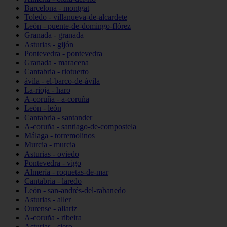
Barcelona - montgat
Toledo - villanueva-de-alcardete
León - puente-de-domingo-flórez
Granada - granada
Asturias - gijón
Pontevedra - pontevedra
Granada - maracena
Cantabria - riotuerto
ávila - el-barco-de-ávila
La-rioja - haro
A-coruña - a-coruña
León - león
Cantabria - santander
A-coruña - santiago-de-compostela
Málaga - torremolinos
Murcia - murcia
Asturias - oviedo
Pontevedra - vigo
Almería - roquetas-de-mar
Cantabria - laredo
León - san-andrés-del-rabanedo
Asturias - aller
Ourense - allariz
A-coruña - ribeira
Asturias - siero