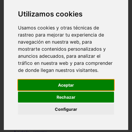
Granada - pulianas
Santa-cruz-de-tenerife - los-llanos-de-aridane
Utilizamos cookies
Cantabria - suances
Sevilla - bormujos
Granada - monachil
Usamos cookies y otras técnicas de
Málaga - júzcar
rastreo para mejorar tu experiencia de
Huesca - isábena
navegación en nuestra web, para
Huesca - alquézar
Huesca - castejón-de-sos
mostrarte contenidos personalizados y
Lleida - alt-àneu
anuncios adecuados, para analizar el
Sevilla - marinaleda
tráfico en nuestra web y para comprender
Córdoba - almedinilla
Navarra - zangoza
de donde llegan nuestros visitantes.
Cantabria - arenas-de-iguña
Barcelona - la-pobla-de-lillet
Murcia - cartagena
Aceptar
Las-palmas - yaiza
Madrid - nuevo-baztán
Rechazar
Sevilla - arahal
Málaga - istán
Configurar
Valladolid - fuensaldaña
Sevilla - salteras
Huesca - biescas
Granada - pampaneira