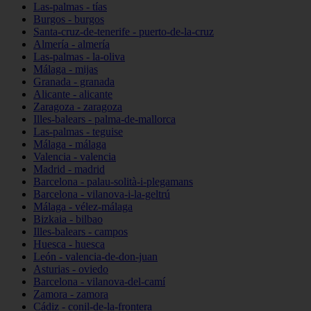
Las-palmas - tías
Burgos - burgos
Santa-cruz-de-tenerife - puerto-de-la-cruz
Almería - almería
Las-palmas - la-oliva
Málaga - mijas
Granada - granada
Alicante - alicante
Zaragoza - zaragoza
Illes-balears - palma-de-mallorca
Las-palmas - teguise
Málaga - málaga
Valencia - valencia
Madrid - madrid
Barcelona - palau-solità-i-plegamans
Barcelona - vilanova-i-la-geltrú
Málaga - vélez-málaga
Bizkaia - bilbao
Illes-balears - campos
Huesca - huesca
León - valencia-de-don-juan
Asturias - oviedo
Barcelona - vilanova-del-camí
Zamora - zamora
Cádiz - conil-de-la-frontera