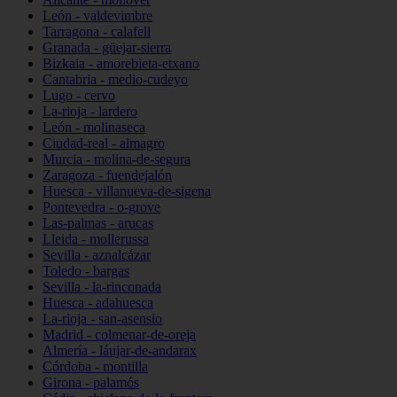
León - valdevimbre
Tarragona - calafell
Granada - güejar-sierra
Bizkaia - amorebieta-etxano
Cantabria - medio-cudeyo
Lugo - cervo
La-rioja - lardero
León - molinaseca
Ciudad-real - almagro
Murcia - molina-de-segura
Zaragoza - fuendejalón
Huesca - villanueva-de-sigena
Pontevedra - o-grove
Las-palmas - arucas
Lleida - mollerussa
Sevilla - aznalcázar
Toledo - bargas
Sevilla - la-rinconada
Huesca - adahuesca
La-rioja - san-asensio
Madrid - colmenar-de-oreja
Almería - láujar-de-andarax
Córdoba - montilla
Girona - palamós