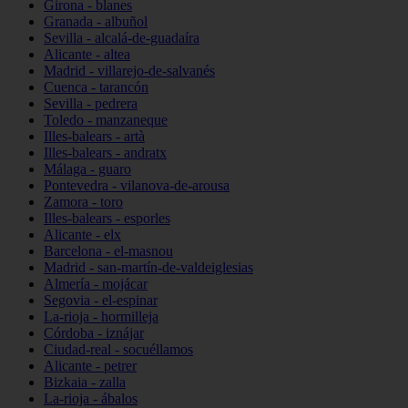
Girona - blanes
Granada - albuñol
Sevilla - alcalá-de-guadaíra
Alicante - altea
Madrid - villarejo-de-salvanés
Cuenca - tarancón
Sevilla - pedrera
Toledo - manzaneque
Illes-balears - artà
Illes-balears - andratx
Málaga - guaro
Pontevedra - vilanova-de-arousa
Zamora - toro
Illes-balears - esporles
Alicante - elx
Barcelona - el-masnou
Madrid - san-martín-de-valdeiglesias
Almería - mojácar
Segovia - el-espinar
La-rioja - hormilleja
Córdoba - iznájar
Ciudad-real - socuéllamos
Alicante - petrer
Bizkaia - zalla
La-rioja - ábalos