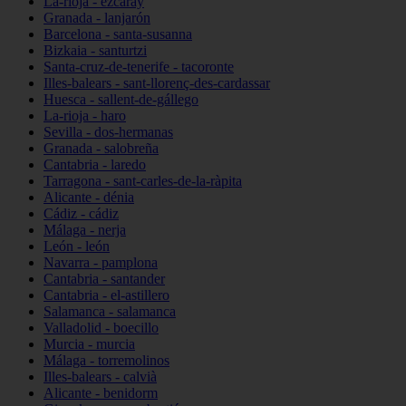
La-rioja - ezcaray
Granada - lanjarón
Barcelona - santa-susanna
Bizkaia - santurtzi
Santa-cruz-de-tenerife - tacoronte
Illes-balears - sant-llorenç-des-cardassar
Huesca - sallent-de-gállego
La-rioja - haro
Sevilla - dos-hermanas
Granada - salobreña
Cantabria - laredo
Tarragona - sant-carles-de-la-ràpita
Alicante - dénia
Cádiz - cádiz
Málaga - nerja
León - león
Navarra - pamplona
Cantabria - santander
Cantabria - el-astillero
Salamanca - salamanca
Valladolid - boecillo
Murcia - murcia
Málaga - torremolinos
Illes-balears - calvià
Alicante - benidorm