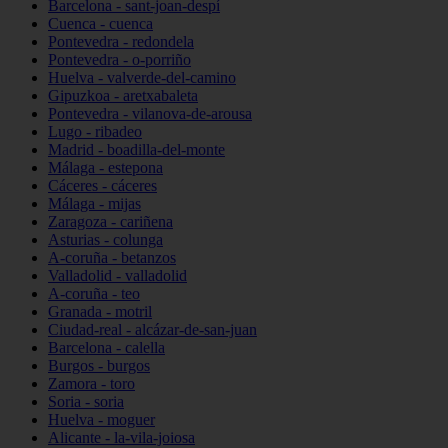
Barcelona - sant-joan-despí
Cuenca - cuenca
Pontevedra - redondela
Pontevedra - o-porriño
Huelva - valverde-del-camino
Gipuzkoa - aretxabaleta
Pontevedra - vilanova-de-arousa
Lugo - ribadeo
Madrid - boadilla-del-monte
Málaga - estepona
Cáceres - cáceres
Málaga - mijas
Zaragoza - cariñena
Asturias - colunga
A-coruña - betanzos
Valladolid - valladolid
A-coruña - teo
Granada - motril
Ciudad-real - alcázar-de-san-juan
Barcelona - calella
Burgos - burgos
Zamora - toro
Soria - soria
Huelva - moguer
Alicante - la-vila-joiosa