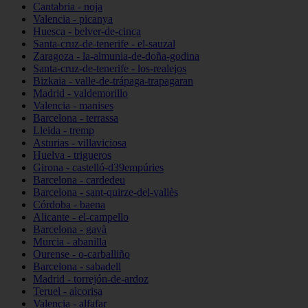
Cantabria - noja
Valencia - picanya
Huesca - belver-de-cinca
Santa-cruz-de-tenerife - el-sauzal
Zaragoza - la-almunia-de-doña-godina
Santa-cruz-de-tenerife - los-realejos
Bizkaia - valle-de-trápaga-trapagaran
Madrid - valdemorillo
Valencia - manises
Barcelona - terrassa
Lleida - tremp
Asturias - villaviciosa
Huelva - trigueros
Girona - castelló-d39empúries
Barcelona - cardedeu
Barcelona - sant-quirze-del-vallès
Córdoba - baena
Alicante - el-campello
Barcelona - gavà
Murcia - abanilla
Ourense - o-carballiño
Barcelona - sabadell
Madrid - torrejón-de-ardoz
Teruel - alcorisa
Valencia - alfafar