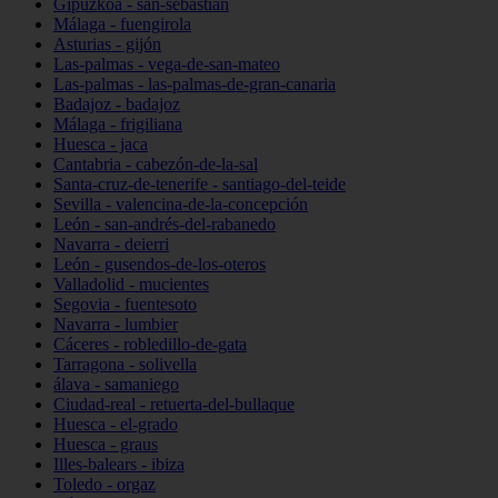
Gipuzkoa - san-sebastián
Málaga - fuengirola
Asturias - gijón
Las-palmas - vega-de-san-mateo
Las-palmas - las-palmas-de-gran-canaria
Badajoz - badajoz
Málaga - frigiliana
Huesca - jaca
Cantabria - cabezón-de-la-sal
Santa-cruz-de-tenerife - santiago-del-teide
Sevilla - valencina-de-la-concepción
León - san-andrés-del-rabanedo
Navarra - deierri
León - gusendos-de-los-oteros
Valladolid - mucientes
Segovia - fuentesoto
Navarra - lumbier
Cáceres - robledillo-de-gata
Tarragona - solivella
álava - samaniego
Ciudad-real - retuerta-del-bullaque
Huesca - el-grado
Huesca - graus
Illes-balears - ibiza
Toledo - orgaz