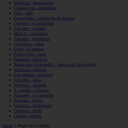
Valencia - massanassa
Ciudad-real - tomelloso
Jaén - jaén
Pontevedra - vilagarcía-de-arousa
Ourense - o-carballiño
Alicante - teulada
Murcia - cartagena
Alicante - benidorm
Gipuzkoa - eibar
León - la-bañeza
Pontevedra - meis
Palencia - palencia
Santa-cruz-de-tenerife - santa-cruz-de-tenerife
Valencia - paterna
Las-palmas - agüimes
Alicante - alcoi
Valencia - alaquàs
A-coruña - cabanas
Alicante - el-campello
Asturias - grado
Valencia - benetússer
Ourense - verín
Girona - mieres
Inicio
>
Mapa de Granada