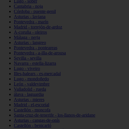
Lugo - sober
Cantabria - noja
Córdoba - puente-genil
Asturias - laviana
Pontevedra - marín
Madrid - torrejón-de-ardoz
A-coruña - oleiros
Málaga - nerja
Asturias - langreo
Pontevedra - ponteareas
Pontevedra - a-illa-de-arousa
Sevilla - sevilla
Navarra - estella-lizarra
Lugo - viveiro
Illes-balears - es-mercadal
Lugo - mondoñedo
León - valdevimbre
Valladolid - rueda
álava - laguardia
Asturias - mieres
Madrid - el-escorial
Castellón - moncofa
Santa-cruz-de-tenerife - los-llanos-de-aridane
Asturias - cangas-de-onís
Castellón - benicarló