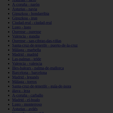
A-coruña - narón
Asturias - navia
Gipuzkoa - hondarribia
Gipuzkoa - irun
Ciudad-real - ciudad-real
Lugo - lugo
Ourense - ourense
Valencia - gandia
Ourense - san-cibrao-das-viñas
Santa-cruz-de-tenerife - puerto-de-la-cruz
Málaga - marbella
Madrid - madrid
Las-palmas - telde
Valencia - valencia
Illes-balears - palma-de-mallorca
Barcelona - barcelona
Madrid - leganés
Málaga - torrox
Santa-cruz-de-tenerife - guía-de-isora
álava - leza
A-coruña - carballo
Madrid - el-boalo
Lugo - monterroso
Asturias - avilés