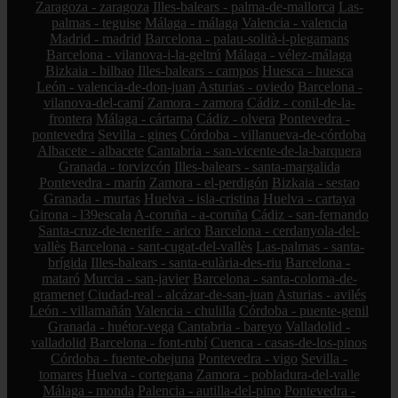
Zaragoza - zaragoza
Illes-balears - palma-de-mallorca
Las-
palmas - teguise
Málaga - málaga
Valencia - valencia
Madrid - madrid
Barcelona - palau-solità-i-plegamans
Barcelona - vilanova-i-la-geltrú
Málaga - vélez-málaga
Bizkaia - bilbao
Illes-balears - campos
Huesca - huesca
León - valencia-de-don-juan
Asturias - oviedo
Barcelona -
vilanova-del-camí
Zamora - zamora
Cádiz - conil-de-la-
frontera
Málaga - cártama
Cádiz - olvera
Pontevedra -
pontevedra
Sevilla - gines
Córdoba - villanueva-de-córdoba
Albacete - albacete
Cantabria - san-vicente-de-la-barquera
Granada - torvizcón
Illes-balears - santa-margalida
Pontevedra - marín
Zamora - el-perdigón
Bizkaia - sestao
Granada - murtas
Huelva - isla-cristina
Huelva - cartaya
Girona - l39escala
A-coruña - a-coruña
Cádiz - san-fernando
Santa-cruz-de-tenerife - arico
Barcelona - cerdanyola-del-
vallès
Barcelona - sant-cugat-del-vallès
Las-palmas - santa-
brígida
Illes-balears - santa-eulària-des-riu
Barcelona -
mataró
Murcia - san-javier
Barcelona - santa-coloma-de-
gramenet
Ciudad-real - alcázar-de-san-juan
Asturias - avilés
León - villamañán
Valencia - chulilla
Córdoba - puente-genil
Granada - huétor-vega
Cantabria - bareyo
Valladolid -
valladolid
Barcelona - font-rubí
Cuenca - casas-de-los-pinos
Córdoba - fuente-obejuna
Pontevedra - vigo
Sevilla -
tomares
Huelva - cortegana
Zamora - pobladura-del-valle
Málaga - monda
Palencia - autilla-del-pino
Pontevedra -