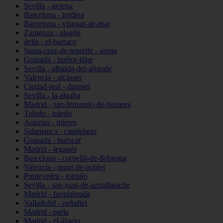
Sevilla - gerena
Barcelona - tordera
Barcelona - vilassar-de-mar
Zaragoza - alagón
ávila - el-barraco
Santa-cruz-de-tenerife - arona
Granada - huétor-tájar
Sevilla - albaida-del-aljarafe
Valencia - alcàsser
Ciudad-real - daimiel
Sevilla - la-algaba
Madrid - san-fernando-de-henares
Toledo - toledo
Asturias - mieres
Salamanca - candelario
Granada - huéscar
Madrid - leganés
Barcelona - cornellà-de-llobregat
Valencia - quart-de-poblet
Pontevedra - tomiño
Sevilla - san-juan-de-aznalfarache
Madrid - fuenlabrada
Valladolid - peñafiel
Madrid - parla
Madrid - el-álamo