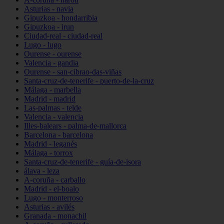
Asturias - navia
Gipuzkoa - hondarribia
Gipuzkoa - irun
Ciudad-real - ciudad-real
Lugo - lugo
Ourense - ourense
Valencia - gandia
Ourense - san-cibrao-das-viñas
Santa-cruz-de-tenerife - puerto-de-la-cruz
Málaga - marbella
Madrid - madrid
Las-palmas - telde
Valencia - valencia
Illes-balears - palma-de-mallorca
Barcelona - barcelona
Madrid - leganés
Málaga - torrox
Santa-cruz-de-tenerife - guía-de-isora
álava - leza
A-coruña - carballo
Madrid - el-boalo
Lugo - monterroso
Asturias - avilés
Granada - monachil