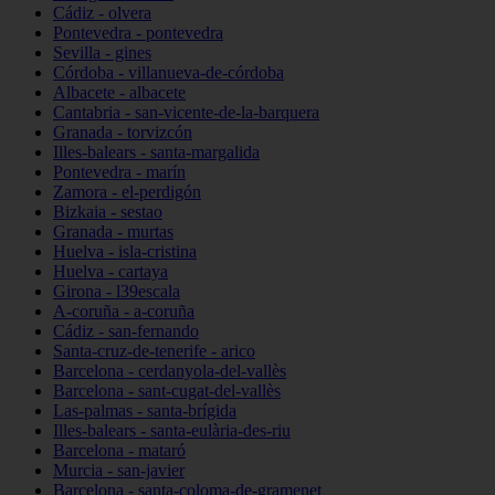
Cádiz - olvera
Pontevedra - pontevedra
Sevilla - gines
Córdoba - villanueva-de-córdoba
Albacete - albacete
Cantabria - san-vicente-de-la-barquera
Granada - torvizcón
Illes-balears - santa-margalida
Pontevedra - marín
Zamora - el-perdigón
Bizkaia - sestao
Granada - murtas
Huelva - isla-cristina
Huelva - cartaya
Girona - l39escala
A-coruña - a-coruña
Cádiz - san-fernando
Santa-cruz-de-tenerife - arico
Barcelona - cerdanyola-del-vallès
Barcelona - sant-cugat-del-vallès
Las-palmas - santa-brígida
Illes-balears - santa-eulària-des-riu
Barcelona - mataró
Murcia - san-javier
Barcelona - santa-coloma-de-gramenet