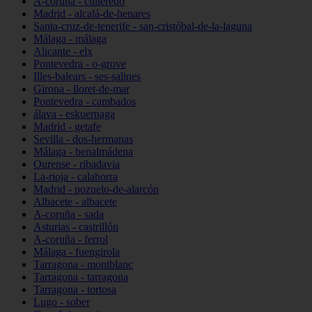
A-coruña - culleredo
Madrid - alcalá-de-henares
Santa-cruz-de-tenerife - san-cristóbal-de-la-laguna
Málaga - málaga
Alicante - elx
Pontevedra - o-grove
Illes-balears - ses-salines
Girona - lloret-de-mar
Pontevedra - cambados
álava - eskuernaga
Madrid - getafe
Sevilla - dos-hermanas
Málaga - benalmádena
Ourense - ribadavia
La-rioja - calahorra
Madrid - pozuelo-de-alarcón
Albacete - albacete
A-coruña - sada
Asturias - castrillón
A-coruña - ferrol
Málaga - fuengirola
Tarragona - montblanc
Tarragona - tarragona
Tarragona - tortosa
Lugo - sober