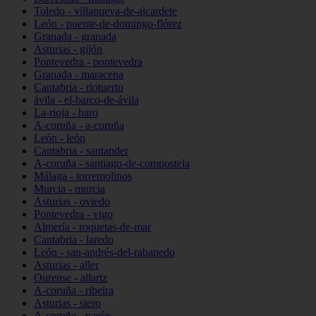
Toledo - villanueva-de-alcardete
León - puente-de-domingo-flórez
Granada - granada
Asturias - gijón
Pontevedra - pontevedra
Granada - maracena
Cantabria - riotuerto
ávila - el-barco-de-ávila
La-rioja - haro
A-coruña - a-coruña
León - león
Cantabria - santander
A-coruña - santiago-de-compostela
Málaga - torremolinos
Murcia - murcia
Asturias - oviedo
Pontevedra - vigo
Almería - roquetas-de-mar
Cantabria - laredo
León - san-andrés-del-rabanedo
Asturias - aller
Ourense - allariz
A-coruña - ribeira
Asturias - siero
A-coruña - narón