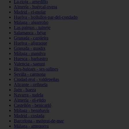
La-rioja - arnedillo
Almería - huércal-overa
Madrid - el-molar
Huelva - bollullos-par-del-condado
Málaga - algarrobo
Las-palmas - tuineje
Salamanca - béjar
Granada - capileira
Huelva - aljaraque
Granada - guadix
Málaga - manilva
Huesca - barbastro
Valencia - sagunt
Illes-balears - ses-salines
Sevilla - carmona
Ciudad-real - valdepeñas
Alicante - orihuela
Jaén - baeza
Navarra - tudela
Almería - el-ejido
Castellón - benicarló
Málaga - benahavís
Madrid - coslada
Barcelona - malgrat-de-mar
Málaga - antequera