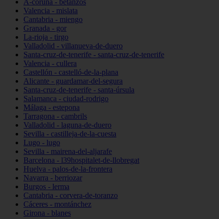
A-coruña - betanzos
Valencia - mislata
Cantabria - miengo
Granada - gor
La-rioja - tirgo
Valladolid - villanueva-de-duero
Santa-cruz-de-tenerife - santa-cruz-de-tenerife
Valencia - cullera
Castellón - castelló-de-la-plana
Alicante - guardamar-del-segura
Santa-cruz-de-tenerife - santa-úrsula
Salamanca - ciudad-rodrigo
Málaga - estepona
Tarragona - cambrils
Valladolid - laguna-de-duero
Sevilla - castilleja-de-la-cuesta
Lugo - lugo
Sevilla - mairena-del-aljarafe
Barcelona - l39hospitalet-de-llobregat
Huelva - palos-de-la-frontera
Navarra - berriozar
Burgos - lerma
Cantabria - corvera-de-toranzo
Cáceres - montánchez
Girona - blanes