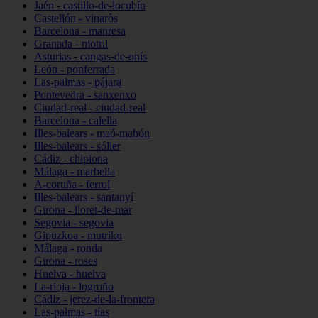
Jaén - castillo-de-locubín
Castellón - vinaròs
Barcelona - manresa
Granada - motril
Asturias - cangas-de-onís
León - ponferrada
Las-palmas - pájara
Pontevedra - sanxenxo
Ciudad-real - ciudad-real
Barcelona - calella
Illes-balears - maó-mahón
Illes-balears - sóller
Cádiz - chipiona
Málaga - marbella
A-coruña - ferrol
Illes-balears - santanyí
Girona - lloret-de-mar
Segovia - segovia
Gipuzkoa - mutriku
Málaga - ronda
Girona - roses
Huelva - huelva
La-rioja - logroño
Cádiz - jerez-de-la-frontera
Las-palmas - tías