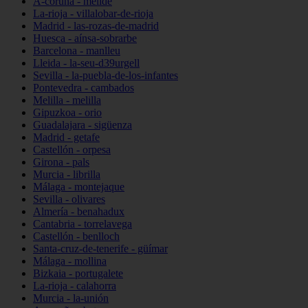
A-coruña - melide
La-rioja - villalobar-de-rioja
Madrid - las-rozas-de-madrid
Huesca - aínsa-sobrarbe
Barcelona - manlleu
Lleida - la-seu-d39urgell
Sevilla - la-puebla-de-los-infantes
Pontevedra - cambados
Melilla - melilla
Gipuzkoa - orio
Guadalajara - sigüenza
Madrid - getafe
Castellón - orpesa
Girona - pals
Murcia - librilla
Málaga - montejaque
Sevilla - olivares
Almería - benahadux
Cantabria - torrelavega
Castellón - benlloch
Santa-cruz-de-tenerife - güímar
Málaga - mollina
Bizkaia - portugalete
La-rioja - calahorra
Murcia - la-unión