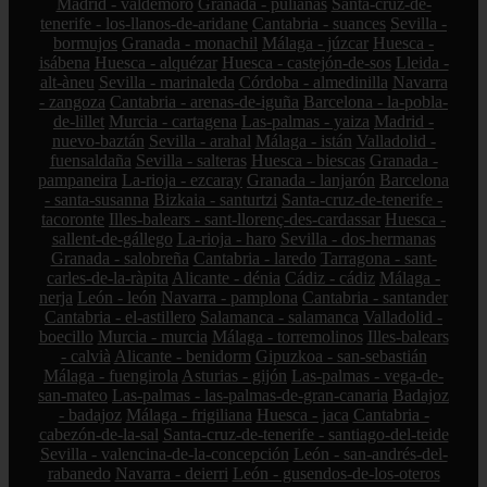
Madrid - valdemoro
Granada - pulianas
Santa-cruz-de-
tenerife - los-llanos-de-aridane
Cantabria - suances
Sevilla -
bormujos
Granada - monachil
Málaga - júzcar
Huesca -
isábena
Huesca - alquézar
Huesca - castejón-de-sos
Lleida -
alt-àneu
Sevilla - marinaleda
Córdoba - almedinilla
Navarra
- zangoza
Cantabria - arenas-de-iguña
Barcelona - la-pobla-
de-lillet
Murcia - cartagena
Las-palmas - yaiza
Madrid -
nuevo-baztán
Sevilla - arahal
Málaga - istán
Valladolid -
fuensaldaña
Sevilla - salteras
Huesca - biescas
Granada -
pampaneira
La-rioja - ezcaray
Granada - lanjarón
Barcelona
- santa-susanna
Bizkaia - santurtzi
Santa-cruz-de-tenerife -
tacoronte
Illes-balears - sant-llorenç-des-cardassar
Huesca -
sallent-de-gállego
La-rioja - haro
Sevilla - dos-hermanas
Granada - salobreña
Cantabria - laredo
Tarragona - sant-
carles-de-la-ràpita
Alicante - dénia
Cádiz - cádiz
Málaga -
nerja
León - león
Navarra - pamplona
Cantabria - santander
Cantabria - el-astillero
Salamanca - salamanca
Valladolid -
boecillo
Murcia - murcia
Málaga - torremolinos
Illes-balears
- calvià
Alicante - benidorm
Gipuzkoa - san-sebastián
Málaga - fuengirola
Asturias - gijón
Las-palmas - vega-de-
san-mateo
Las-palmas - las-palmas-de-gran-canaria
Badajoz
- badajoz
Málaga - frigiliana
Huesca - jaca
Cantabria -
cabezón-de-la-sal
Santa-cruz-de-tenerife - santiago-del-teide
Sevilla - valencina-de-la-concepción
León - san-andrés-del-
rabanedo
Navarra - deierri
León - gusendos-de-los-oteros