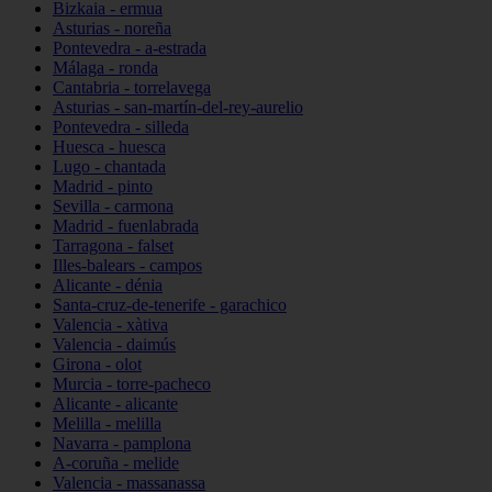
Bizkaia - ermua
Asturias - noreña
Pontevedra - a-estrada
Málaga - ronda
Cantabria - torrelavega
Asturias - san-martín-del-rey-aurelio
Pontevedra - silleda
Huesca - huesca
Lugo - chantada
Madrid - pinto
Sevilla - carmona
Madrid - fuenlabrada
Tarragona - falset
Illes-balears - campos
Alicante - dénia
Santa-cruz-de-tenerife - garachico
Valencia - xàtiva
Valencia - daimús
Girona - olot
Murcia - torre-pacheco
Alicante - alicante
Melilla - melilla
Navarra - pamplona
A-coruña - melide
Valencia - massanassa