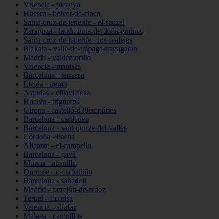
Valencia - picanya
Huesca - belver-de-cinca
Santa-cruz-de-tenerife - el-sauzal
Zaragoza - la-almunia-de-doña-godina
Santa-cruz-de-tenerife - los-realejos
Bizkaia - valle-de-trápaga-trapagaran
Madrid - valdemorillo
Valencia - manises
Barcelona - terrassa
Lleida - tremp
Asturias - villaviciosa
Huelva - trigueros
Girona - castelló-d39empúries
Barcelona - cardedeu
Barcelona - sant-quirze-del-vallès
Córdoba - baena
Alicante - el-campello
Barcelona - gavà
Murcia - abanilla
Ourense - o-carballiño
Barcelona - sabadell
Madrid - torrejón-de-ardoz
Teruel - alcorisa
Valencia - alfafar
Málaga - campillos