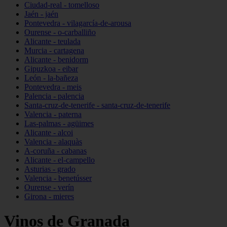
Ciudad-real - tomelloso
Jaén - jaén
Pontevedra - vilagarcía-de-arousa
Ourense - o-carballiño
Alicante - teulada
Murcia - cartagena
Alicante - benidorm
Gipuzkoa - eibar
León - la-bañeza
Pontevedra - meis
Palencia - palencia
Santa-cruz-de-tenerife - santa-cruz-de-tenerife
Valencia - paterna
Las-palmas - agüimes
Alicante - alcoi
Valencia - alaquàs
A-coruña - cabanas
Alicante - el-campello
Asturias - grado
Valencia - benetússer
Ourense - verín
Girona - mieres
Vinos de Granada