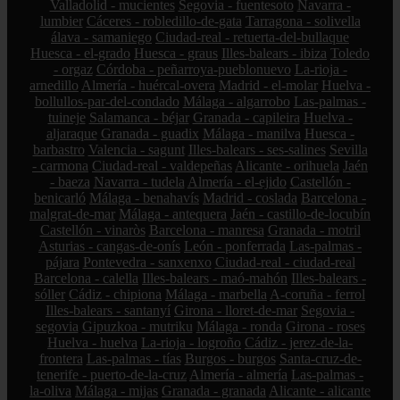
Valladolid - mucientes
Segovia - fuentesoto
Navarra -
lumbier
Cáceres - robledillo-de-gata
Tarragona - solivella
álava - samaniego
Ciudad-real - retuerta-del-bullaque
Huesca - el-grado
Huesca - graus
Illes-balears - ibiza
Toledo
- orgaz
Córdoba - peñarroya-pueblonuevo
La-rioja -
arnedillo
Almería - huércal-overa
Madrid - el-molar
Huelva -
bollullos-par-del-condado
Málaga - algarrobo
Las-palmas -
tuineje
Salamanca - béjar
Granada - capileira
Huelva -
aljaraque
Granada - guadix
Málaga - manilva
Huesca -
barbastro
Valencia - sagunt
Illes-balears - ses-salines
Sevilla
- carmona
Ciudad-real - valdepeñas
Alicante - orihuela
Jaén
- baeza
Navarra - tudela
Almería - el-ejido
Castellón -
benicarló
Málaga - benahavís
Madrid - coslada
Barcelona -
malgrat-de-mar
Málaga - antequera
Jaén - castillo-de-locubín
Castellón - vinaròs
Barcelona - manresa
Granada - motril
Asturias - cangas-de-onís
León - ponferrada
Las-palmas -
pájara
Pontevedra - sanxenxo
Ciudad-real - ciudad-real
Barcelona - calella
Illes-balears - maó-mahón
Illes-balears -
sóller
Cádiz - chipiona
Málaga - marbella
A-coruña - ferrol
Illes-balears - santanyí
Girona - lloret-de-mar
Segovia -
segovia
Gipuzkoa - mutriku
Málaga - ronda
Girona - roses
Huelva - huelva
La-rioja - logroño
Cádiz - jerez-de-la-
frontera
Las-palmas - tías
Burgos - burgos
Santa-cruz-de-
tenerife - puerto-de-la-cruz
Almería - almería
Las-palmas -
la-oliva
Málaga - mijas
Granada - granada
Alicante - alicante