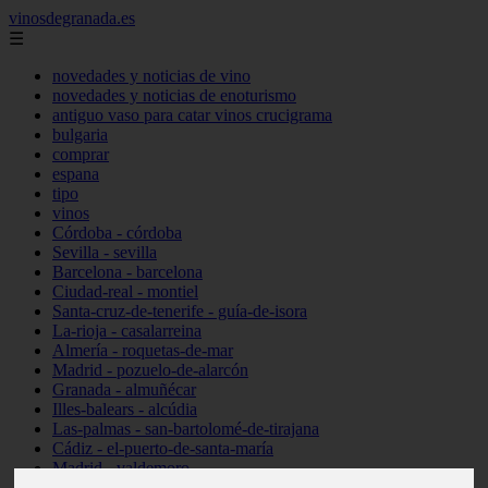
vinosdegranada.es
☰
novedades y noticias de vino
novedades y noticias de enoturismo
antiguo vaso para catar vinos crucigrama
bulgaria
comprar
espana
tipo
vinos
Córdoba - córdoba
Sevilla - sevilla
Barcelona - barcelona
Ciudad-real - montiel
Santa-cruz-de-tenerife - guía-de-isora
La-rioja - casalarreina
Almería - roquetas-de-mar
Madrid - pozuelo-de-alarcón
Granada - almuñécar
Illes-balears - alcúdia
Las-palmas - san-bartolomé-de-tirajana
Cádiz - el-puerto-de-santa-maría
Madrid - valdemoro
Granada - pulianas