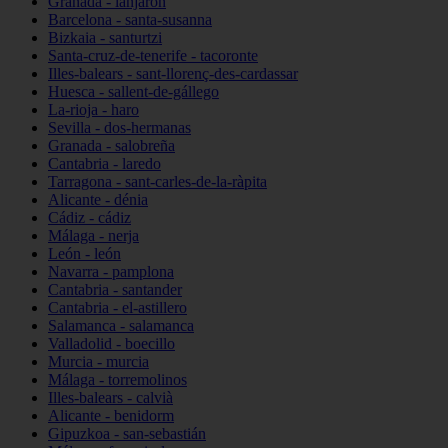
Granada - lanjarón
Barcelona - santa-susanna
Bizkaia - santurtzi
Santa-cruz-de-tenerife - tacoronte
Illes-balears - sant-llorenç-des-cardassar
Huesca - sallent-de-gállego
La-rioja - haro
Sevilla - dos-hermanas
Granada - salobreña
Cantabria - laredo
Tarragona - sant-carles-de-la-ràpita
Alicante - dénia
Cádiz - cádiz
Málaga - nerja
León - león
Navarra - pamplona
Cantabria - santander
Cantabria - el-astillero
Salamanca - salamanca
Valladolid - boecillo
Murcia - murcia
Málaga - torremolinos
Illes-balears - calvià
Alicante - benidorm
Gipuzkoa - san-sebastián