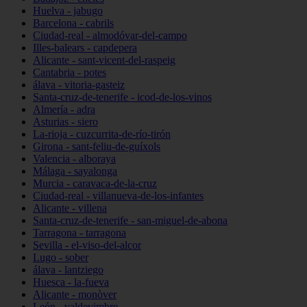
Huelva - jabugo
Barcelona - cabrils
Ciudad-real - almodóvar-del-campo
Illes-balears - capdepera
Alicante - sant-vicent-del-raspeig
Cantabria - potes
álava - vitoria-gasteiz
Santa-cruz-de-tenerife - icod-de-los-vinos
Almería - adra
Asturias - siero
La-rioja - cuzcurrita-de-río-tirón
Girona - sant-feliu-de-guíxols
Valencia - alboraya
Málaga - sayalonga
Murcia - caravaca-de-la-cruz
Ciudad-real - villanueva-de-los-infantes
Alicante - villena
Santa-cruz-de-tenerife - san-miguel-de-abona
Tarragona - tarragona
Sevilla - el-viso-del-alcor
Lugo - sober
álava - lantziego
Huesca - la-fueva
Alicante - monòver
León - valdevimbre