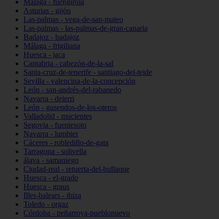
Málaga - fuengirola
Asturias - gijón
Las-palmas - vega-de-san-mateo
Las-palmas - las-palmas-de-gran-canaria
Badajoz - badajoz
Málaga - frigiliana
Huesca - jaca
Cantabria - cabezón-de-la-sal
Santa-cruz-de-tenerife - santiago-del-teide
Sevilla - valencina-de-la-concepción
León - san-andrés-del-rabanedo
Navarra - deierri
León - gusendos-de-los-oteros
Valladolid - mucientes
Segovia - fuentesoto
Navarra - lumbier
Cáceres - robledillo-de-gata
Tarragona - solivella
álava - samaniego
Ciudad-real - retuerta-del-bullaque
Huesca - el-grado
Huesca - graus
Illes-balears - ibiza
Toledo - orgaz
Córdoba - peñarroya-pueblonuevo