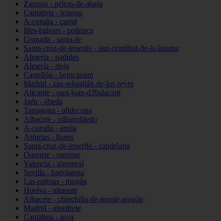
Zamora - peleas-de-abajo
Cantabria - reinosa
A-coruña - carral
Illes-balears - pollença
Granada - santa-fe
Santa-cruz-de-tenerife - san-cristóbal-de-la-laguna
Almería - padules
Almería - rioja
Castellón - benicàssim
Madrid - san-sebastián-de-los-reyes
Alicante - sant-joan-d39alacant
Jaén - úbeda
Tarragona - ulldecona
Albacete - villarrobledo
A-coruña - arzúa
Asturias - llanes
Santa-cruz-de-tenerife - candelaria
Ourense - ourense
Valencia - algemesí
Sevilla - badolatosa
Las-palmas - mogán
Huelva - almonte
Albacete - chinchilla-de-monte-aragón
Madrid - alpedrete
Cantabria - noja