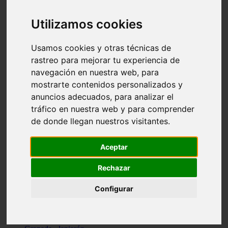
Santa-cruz-de-tenerife - los-llanos-de-aridane
Cantabria - suances
Utilizamos cookies
Sevilla - bormujos
Granada - monachil
Málaga - júzcar
Usamos cookies y otras técnicas de
Huesca - isábena
rastreo para mejorar tu experiencia de
Huesca - alquézar
navegación en nuestra web, para
Huesca - castejón-de-sos
Lleida - alt-àneu
mostrarte contenidos personalizados y
Sevilla - marinaleda
anuncios adecuados, para analizar el
Córdoba - almedinilla
tráfico en nuestra web y para comprender
Navarra - zangoza
Cantabria - arenas-de-iguña
de donde llegan nuestros visitantes.
Barcelona - la-pobla-de-lillet
Murcia - cartagena
Las-palmas - yaiza
Aceptar
Madrid - nuevo-baztán
Sevilla - arahal
Rechazar
Málaga - istán
Valladolid - fuensaldaña
Configurar
Sevilla - salteras
Huesca - biescas
Granada - pampaneira
La-rioja - ezcaray