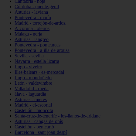
Cantabria - noja
Córdoba - puente-genil
Asturias - laviana
Pontevedra - marín
Madrid - torrejón-de-ardoz
A-coruña - oleiros
Málaga - nerja
Asturias - langreo
Pontevedra - ponteareas
Pontevedra - a-illa-de-arousa
Sevilla - sevilla
Navarra - estella-lizarra
Lugo - viveiro
Illes-balears - es-mercadal
Lugo - mondoñedo
León - valdevimbre
Valladolid - rueda
álava - laguardia
Asturias - mieres
Madrid - el-escorial
Castellón - moncofa
Santa-cruz-de-tenerife - los-llanos-de-aridane
Asturias - cangas-de-onís
Castellón - benicarló
Barcelona - sant-joan-despí