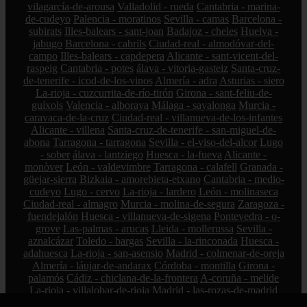
vilagarcía-de-arousa
Valladolid - rueda
Cantabria - marina-
de-cudeyo
Palencia - moratinos
Sevilla - camas
Barcelona -
subirats
Illes-balears - sant-joan
Badajoz - cheles
Huelva -
jabugo
Barcelona - cabrils
Ciudad-real - almodóvar-del-
campo
Illes-balears - capdepera
Alicante - sant-vicent-del-
raspeig
Cantabria - potes
álava - vitoria-gasteiz
Santa-cruz-
de-tenerife - icod-de-los-vinos
Almería - adra
Asturias - siero
La-rioja - cuzcurrita-de-río-tirón
Girona - sant-feliu-de-
guíxols
Valencia - alboraya
Málaga - sayalonga
Murcia -
caravaca-de-la-cruz
Ciudad-real - villanueva-de-los-infantes
Alicante - villena
Santa-cruz-de-tenerife - san-miguel-de-
abona
Tarragona - tarragona
Sevilla - el-viso-del-alcor
Lugo
- sober
álava - lantziego
Huesca - la-fueva
Alicante -
monòver
León - valdevimbre
Tarragona - calafell
Granada -
güejar-sierra
Bizkaia - amorebieta-etxano
Cantabria - medio-
cudeyo
Lugo - cervo
La-rioja - lardero
León - molinaseca
Ciudad-real - almagro
Murcia - molina-de-segura
Zaragoza -
fuendejalón
Huesca - villanueva-de-sigena
Pontevedra - o-
grove
Las-palmas - arucas
Lleida - mollerussa
Sevilla -
aznalcázar
Toledo - bargas
Sevilla - la-rinconada
Huesca -
adahuesca
La-rioja - san-asensio
Madrid - colmenar-de-oreja
Almería - láujar-de-andarax
Córdoba - montilla
Girona -
palamós
Cádiz - chiclana-de-la-frontera
A-coruña - melide
La-rioja - villalobar-de-rioja
Madrid - las-rozas-de-madrid
Huesca - aínsa-sobrarbe
Barcelona - manlleu
Lleida - la-seu-