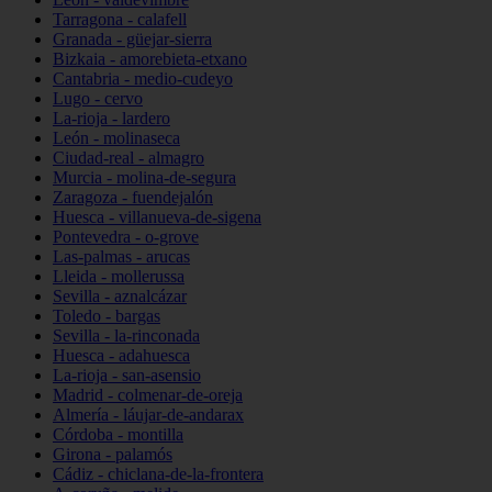
Tarragona - calafell
Granada - güejar-sierra
Bizkaia - amorebieta-etxano
Cantabria - medio-cudeyo
Lugo - cervo
La-rioja - lardero
León - molinaseca
Ciudad-real - almagro
Murcia - molina-de-segura
Zaragoza - fuendejalón
Huesca - villanueva-de-sigena
Pontevedra - o-grove
Las-palmas - arucas
Lleida - mollerussa
Sevilla - aznalcázar
Toledo - bargas
Sevilla - la-rinconada
Huesca - adahuesca
La-rioja - san-asensio
Madrid - colmenar-de-oreja
Almería - láujar-de-andarax
Córdoba - montilla
Girona - palamós
Cádiz - chiclana-de-la-frontera