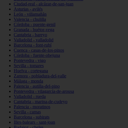
Ciudad-real - alcázar-de-san-juan
Asturias - avilés
León - villamañán
Valencia - chulilla
Córdoba - puente-genil
Granada - huétor-vega
Cantabria - bareyo
Valladolid - valladolid
Barcelona - font-rubí
Cuenca - casas-de-los-pinos
Córdoba - fuente-obejuna
Pontevedra - vigo
Sevilla - tomares
Huelva - cortegana
Zamora - pobladura-del-valle
Málaga - monda
Palencia - autilla-del-pino
Pontevedra - vilagarcía-de-arousa
Valladolid - rueda
Cantabria - marina-de-cudeyo
Palencia - moratinos
Sevilla - camas
Barcelona - subirats
Illes-balears - sant-joan
Badajoz - cheles