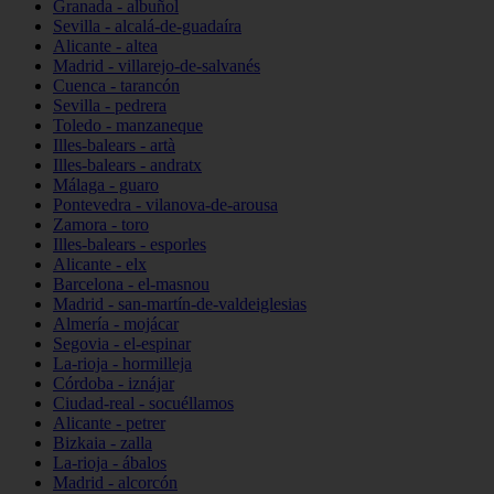
Granada - albuñol
Sevilla - alcalá-de-guadaíra
Alicante - altea
Madrid - villarejo-de-salvanés
Cuenca - tarancón
Sevilla - pedrera
Toledo - manzaneque
Illes-balears - artà
Illes-balears - andratx
Málaga - guaro
Pontevedra - vilanova-de-arousa
Zamora - toro
Illes-balears - esporles
Alicante - elx
Barcelona - el-masnou
Madrid - san-martín-de-valdeiglesias
Almería - mojácar
Segovia - el-espinar
La-rioja - hormilleja
Córdoba - iznájar
Ciudad-real - socuéllamos
Alicante - petrer
Bizkaia - zalla
La-rioja - ábalos
Madrid - alcorcón