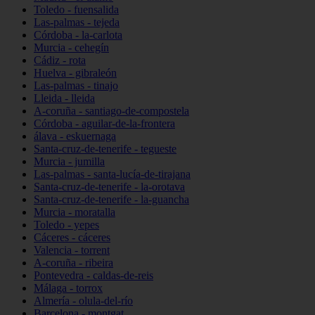
Toledo - fuensalida
Las-palmas - tejeda
Córdoba - la-carlota
Murcia - cehegín
Cádiz - rota
Huelva - gibraleón
Las-palmas - tinajo
Lleida - lleida
A-coruña - santiago-de-compostela
Córdoba - aguilar-de-la-frontera
álava - eskuernaga
Santa-cruz-de-tenerife - tegueste
Murcia - jumilla
Las-palmas - santa-lucía-de-tirajana
Santa-cruz-de-tenerife - la-orotava
Santa-cruz-de-tenerife - la-guancha
Murcia - moratalla
Toledo - yepes
Cáceres - cáceres
Valencia - torrent
A-coruña - ribeira
Pontevedra - caldas-de-reis
Málaga - torrox
Almería - olula-del-río
Barcelona - montgat