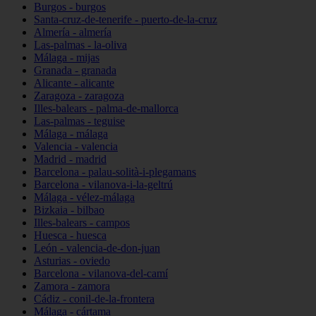
Burgos - burgos
Santa-cruz-de-tenerife - puerto-de-la-cruz
Almería - almería
Las-palmas - la-oliva
Málaga - mijas
Granada - granada
Alicante - alicante
Zaragoza - zaragoza
Illes-balears - palma-de-mallorca
Las-palmas - teguise
Málaga - málaga
Valencia - valencia
Madrid - madrid
Barcelona - palau-solità-i-plegamans
Barcelona - vilanova-i-la-geltrú
Málaga - vélez-málaga
Bizkaia - bilbao
Illes-balears - campos
Huesca - huesca
León - valencia-de-don-juan
Asturias - oviedo
Barcelona - vilanova-del-camí
Zamora - zamora
Cádiz - conil-de-la-frontera
Málaga - cártama