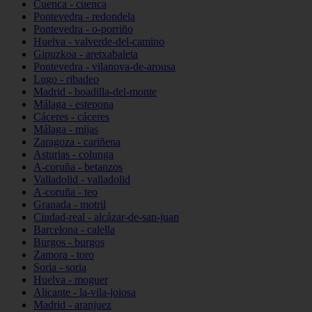
Cuenca - cuenca
Pontevedra - redondela
Pontevedra - o-porriño
Huelva - valverde-del-camino
Gipuzkoa - aretxabaleta
Pontevedra - vilanova-de-arousa
Lugo - ribadeo
Madrid - boadilla-del-monte
Málaga - estepona
Cáceres - cáceres
Málaga - mijas
Zaragoza - cariñena
Asturias - colunga
A-coruña - betanzos
Valladolid - valladolid
A-coruña - teo
Granada - motril
Ciudad-real - alcázar-de-san-juan
Barcelona - calella
Burgos - burgos
Zamora - toro
Soria - soria
Huelva - moguer
Alicante - la-vila-joiosa
Madrid - aranjuez