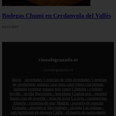
Bodegas Chumi en Cerdanyola del Vallès
12/12/2025
vinosdegranada.es
vinosdegranada.es
Inicio
novedades y noticias de vino
novedades y noticias
de enoturismo
antiguo vaso para catar vinos crucigrama
bulgaria
comprar
espana
tipo
vinos
Córdoba - córdoba
Sevilla - sevilla
Barcelona - barcelona
Ciudad-real - montiel
Santa-cruz-de-tenerife - guía-de-isora
La-rioja - casalarreina
Almería - roquetas-de-mar
Madrid - pozuelo-de-alarcón
Granada - almuñécar
Illes-balears - alcúdia
Las-palmas -
san-bartolomé-de-tirajana
Cádiz - el-puerto-de-santa-maría