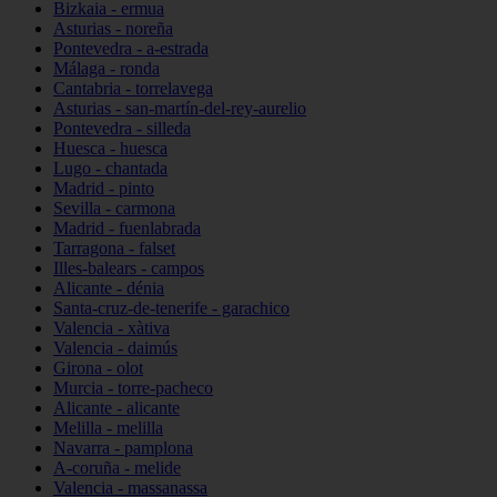
Bizkaia - ermua
Asturias - noreña
Pontevedra - a-estrada
Málaga - ronda
Cantabria - torrelavega
Asturias - san-martín-del-rey-aurelio
Pontevedra - silleda
Huesca - huesca
Lugo - chantada
Madrid - pinto
Sevilla - carmona
Madrid - fuenlabrada
Tarragona - falset
Illes-balears - campos
Alicante - dénia
Santa-cruz-de-tenerife - garachico
Valencia - xàtiva
Valencia - daimús
Girona - olot
Murcia - torre-pacheco
Alicante - alicante
Melilla - melilla
Navarra - pamplona
A-coruña - melide
Valencia - massanassa