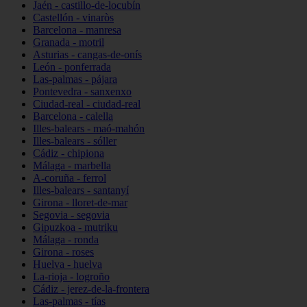
Jaén - castillo-de-locubín
Castellón - vinaròs
Barcelona - manresa
Granada - motril
Asturias - cangas-de-onís
León - ponferrada
Las-palmas - pájara
Pontevedra - sanxenxo
Ciudad-real - ciudad-real
Barcelona - calella
Illes-balears - maó-mahón
Illes-balears - sóller
Cádiz - chipiona
Málaga - marbella
A-coruña - ferrol
Illes-balears - santanyí
Girona - lloret-de-mar
Segovia - segovia
Gipuzkoa - mutriku
Málaga - ronda
Girona - roses
Huelva - huelva
La-rioja - logroño
Cádiz - jerez-de-la-frontera
Las-palmas - tías