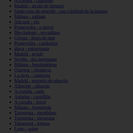
A-coruña - culleredo
Madrid - alcalá-de-henares
Santa-cruz-de-tenerife - san-cristóbal-de-la-laguna
Málaga - málaga
Alicante - elx
Pontevedra - o-grove
Illes-balears - ses-salines
Girona - lloret-de-mar
Pontevedra - cambados
álava - eskuernaga
Madrid - getafe
Sevilla - dos-hermanas
Málaga - benalmádena
Ourense - ribadavia
La-rioja - calahorra
Madrid - pozuelo-de-alarcón
Albacete - albacete
A-coruña - sada
Asturias - castrillón
A-coruña - ferrol
Málaga - fuengirola
Tarragona - montblanc
Tarragona - tarragona
Tarragona - tortosa
Lugo - sober