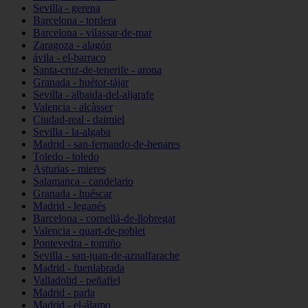
Sevilla - gerena
Barcelona - tordera
Barcelona - vilassar-de-mar
Zaragoza - alagón
ávila - el-barraco
Santa-cruz-de-tenerife - arona
Granada - huétor-tájar
Sevilla - albaida-del-aljarafe
Valencia - alcàsser
Ciudad-real - daimiel
Sevilla - la-algaba
Madrid - san-fernando-de-henares
Toledo - toledo
Asturias - mieres
Salamanca - candelario
Granada - huéscar
Madrid - leganés
Barcelona - cornellà-de-llobregat
Valencia - quart-de-poblet
Pontevedra - tomiño
Sevilla - san-juan-de-aznalfarache
Madrid - fuenlabrada
Valladolid - peñafiel
Madrid - parla
Madrid - el-álamo