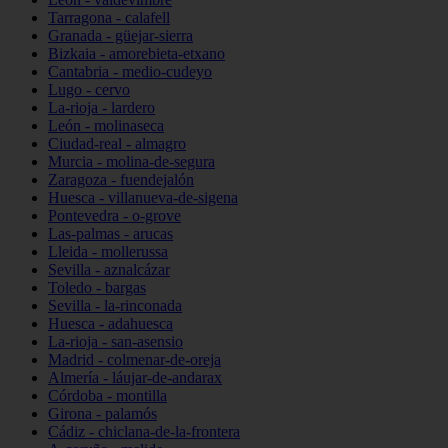
Tarragona - calafell
Granada - güejar-sierra
Bizkaia - amorebieta-etxano
Cantabria - medio-cudeyo
Lugo - cervo
La-rioja - lardero
León - molinaseca
Ciudad-real - almagro
Murcia - molina-de-segura
Zaragoza - fuendejalón
Huesca - villanueva-de-sigena
Pontevedra - o-grove
Las-palmas - arucas
Lleida - mollerussa
Sevilla - aznalcázar
Toledo - bargas
Sevilla - la-rinconada
Huesca - adahuesca
La-rioja - san-asensio
Madrid - colmenar-de-oreja
Almería - láujar-de-andarax
Córdoba - montilla
Girona - palamós
Cádiz - chiclana-de-la-frontera