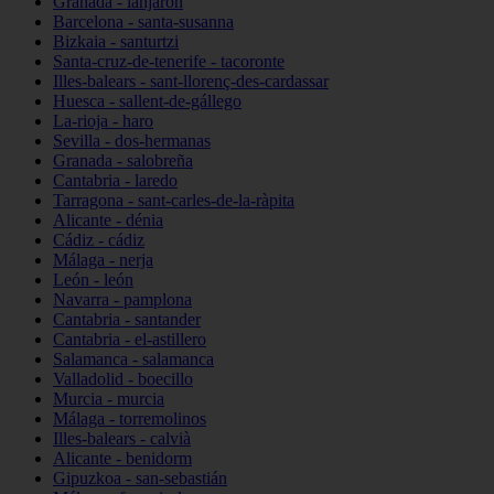
Granada - lanjarón
Barcelona - santa-susanna
Bizkaia - santurtzi
Santa-cruz-de-tenerife - tacoronte
Illes-balears - sant-llorenç-des-cardassar
Huesca - sallent-de-gállego
La-rioja - haro
Sevilla - dos-hermanas
Granada - salobreña
Cantabria - laredo
Tarragona - sant-carles-de-la-ràpita
Alicante - dénia
Cádiz - cádiz
Málaga - nerja
León - león
Navarra - pamplona
Cantabria - santander
Cantabria - el-astillero
Salamanca - salamanca
Valladolid - boecillo
Murcia - murcia
Málaga - torremolinos
Illes-balears - calvià
Alicante - benidorm
Gipuzkoa - san-sebastián