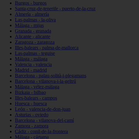
Burgos - burgos
Santa-cruz-de-tenerife - puerto-de-la-cruz
Almería - almería
Las-palmas - la-oliva
Málaga - mijas
Granada - granada
Alicante - alicante
Zaragoza - zaragoza
Illes-balears - palma-de-mallorca
Las-palmas - teguise
Málaga - málaga
Valencia - valencia
Madrid - madrid
Barcelona - palau-solità-i-plegamans
Barcelona - vilanova-i-la-geltrú
Málaga - vélez-málaga
Bizkaia - bilbao
Illes-balears - campos
Huesca - huesca
León - valencia-de-don-juan
Asturias - oviedo
Barcelona - vilanova-del-camí
Zamora - zamora
Cádiz - conil-de-la-frontera
Málaga - cártama