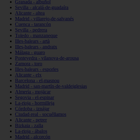
Granada - albuñol
Sevilla - alcalá-de-guadaíra
Alicante - altea
Madrid - villarejo-de-salvanés
Cuenca - tarancón
Sevilla - pedrera
Toledo - manzaneque
Illes-balears - artà
Illes-balears - andratx
Málaga - guaro
Pontevedra - vilanova-de-arousa
Zamora - toro
Illes-balears - esporles
Alicante - elx
Barcelona - el-masnou
Madrid - san-martín-de-valdeiglesias
Almería - mojácar
Segovia - el-espinar
La-rioja - hormilleja
Córdoba - iznájar
Ciudad-real - socuéllamos
Alicante - petrer
Bizkaia - zalla
La-rioja - ábalos
Madrid - alcorcón