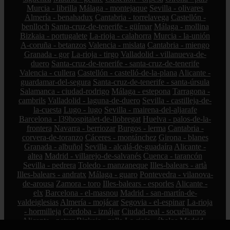
Murcia - librilla
Málaga - montejaque
Sevilla - olivares
Almería - benahadux
Cantabria - torrelavega
Castellón -
benlloch
Santa-cruz-de-tenerife - güímar
Málaga - mollina
Bizkaia - portugalete
La-rioja - calahorra
Murcia - la-unión
A-coruña - betanzos
Valencia - mislata
Cantabria - miengo
Granada - gor
La-rioja - tirgo
Valladolid - villanueva-de-
duero
Santa-cruz-de-tenerife - santa-cruz-de-tenerife
Valencia - cullera
Castellón - castelló-de-la-plana
Alicante -
guardamar-del-segura
Santa-cruz-de-tenerife - santa-úrsula
Salamanca - ciudad-rodrigo
Málaga - estepona
Tarragona -
cambrils
Valladolid - laguna-de-duero
Sevilla - castilleja-de-
la-cuesta
Lugo - lugo
Sevilla - mairena-del-aljarafe
Barcelona - l39hospitalet-de-llobregat
Huelva - palos-de-la-
frontera
Navarra - berriozar
Burgos - lerma
Cantabria -
corvera-de-toranzo
Cáceres - montánchez
Girona - blanes
Granada - albuñol
Sevilla - alcalá-de-guadaíra
Alicante -
altea
Madrid - villarejo-de-salvanés
Cuenca - tarancón
Sevilla - pedrera
Toledo - manzaneque
Illes-balears - artà
Illes-balears - andratx
Málaga - guaro
Pontevedra - vilanova-
de-arousa
Zamora - toro
Illes-balears - esporles
Alicante -
elx
Barcelona - el-masnou
Madrid - san-martín-de-
valdeiglesias
Almería - mojácar
Segovia - el-espinar
La-rioja
- hormilleja
Córdoba - iznájar
Ciudad-real - socuéllamos
Alicante - petrer
Bizkaia - zalla
La-rioja - ábalos
Madrid -
alcorcón
Zamora - peleas-de-abajo
Cantabria - reinosa
A-