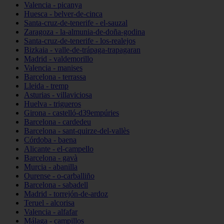
Valencia - picanya
Huesca - belver-de-cinca
Santa-cruz-de-tenerife - el-sauzal
Zaragoza - la-almunia-de-doña-godina
Santa-cruz-de-tenerife - los-realejos
Bizkaia - valle-de-trápaga-trapagaran
Madrid - valdemorillo
Valencia - manises
Barcelona - terrassa
Lleida - tremp
Asturias - villaviciosa
Huelva - trigueros
Girona - castelló-d39empúries
Barcelona - cardedeu
Barcelona - sant-quirze-del-vallès
Córdoba - baena
Alicante - el-campello
Barcelona - gavà
Murcia - abanilla
Ourense - o-carballiño
Barcelona - sabadell
Madrid - torrejón-de-ardoz
Teruel - alcorisa
Valencia - alfafar
Málaga - campillos