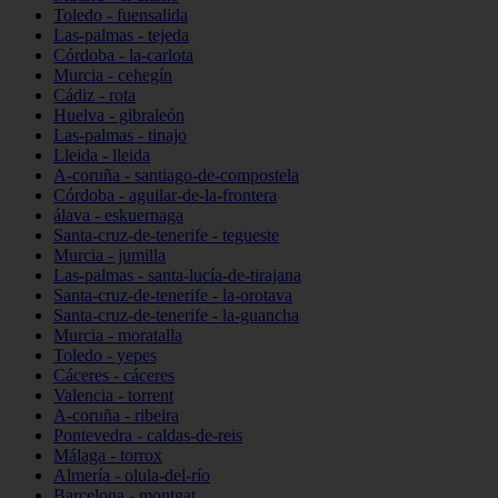
Toledo - fuensalida
Las-palmas - tejeda
Córdoba - la-carlota
Murcia - cehegín
Cádiz - rota
Huelva - gibraleón
Las-palmas - tinajo
Lleida - lleida
A-coruña - santiago-de-compostela
Córdoba - aguilar-de-la-frontera
álava - eskuernaga
Santa-cruz-de-tenerife - tegueste
Murcia - jumilla
Las-palmas - santa-lucía-de-tirajana
Santa-cruz-de-tenerife - la-orotava
Santa-cruz-de-tenerife - la-guancha
Murcia - moratalla
Toledo - yepes
Cáceres - cáceres
Valencia - torrent
A-coruña - ribeira
Pontevedra - caldas-de-reis
Málaga - torrox
Almería - olula-del-río
Barcelona - montgat