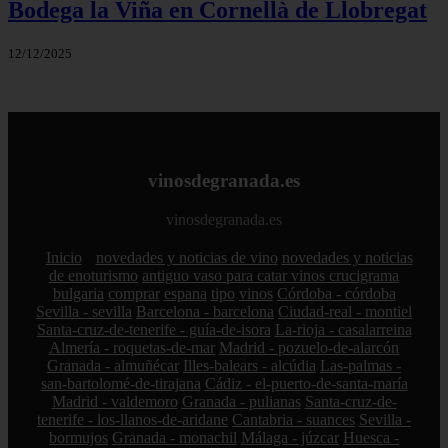
Bodega la Viña en Cornellà de Llobregat
12/12/2025
vinosdegranada.es
vinosdegranada.es
Inicio
novedades y noticias de vino
novedades y noticias
de enoturismo
antiguo vaso para catar vinos crucigrama
bulgaria
comprar
espana
tipo
vinos
Córdoba - córdoba
Sevilla - sevilla
Barcelona - barcelona
Ciudad-real - montiel
Santa-cruz-de-tenerife - guía-de-isora
La-rioja - casalarreina
Almería - roquetas-de-mar
Madrid - pozuelo-de-alarcón
Granada - almuñécar
Illes-balears - alcúdia
Las-palmas -
san-bartolomé-de-tirajana
Cádiz - el-puerto-de-santa-maría
Madrid - valdemoro
Granada - pulianas
Santa-cruz-de-
tenerife - los-llanos-de-aridane
Cantabria - suances
Sevilla -
bormujos
Granada - monachil
Málaga - júzcar
Huesca -