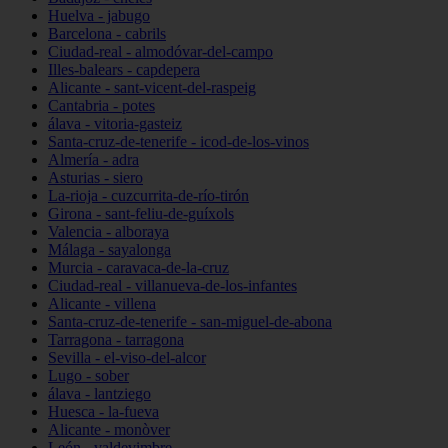
Huelva - jabugo
Barcelona - cabrils
Ciudad-real - almodóvar-del-campo
Illes-balears - capdepera
Alicante - sant-vicent-del-raspeig
Cantabria - potes
álava - vitoria-gasteiz
Santa-cruz-de-tenerife - icod-de-los-vinos
Almería - adra
Asturias - siero
La-rioja - cuzcurrita-de-río-tirón
Girona - sant-feliu-de-guíxols
Valencia - alboraya
Málaga - sayalonga
Murcia - caravaca-de-la-cruz
Ciudad-real - villanueva-de-los-infantes
Alicante - villena
Santa-cruz-de-tenerife - san-miguel-de-abona
Tarragona - tarragona
Sevilla - el-viso-del-alcor
Lugo - sober
álava - lantziego
Huesca - la-fueva
Alicante - monòver
León - valdevimbre