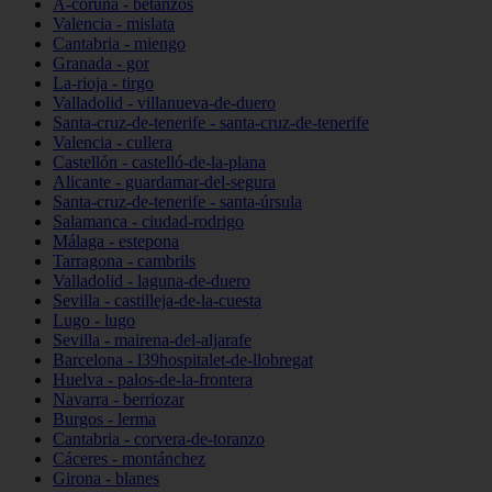
A-coruña - betanzos
Valencia - mislata
Cantabria - miengo
Granada - gor
La-rioja - tirgo
Valladolid - villanueva-de-duero
Santa-cruz-de-tenerife - santa-cruz-de-tenerife
Valencia - cullera
Castellón - castelló-de-la-plana
Alicante - guardamar-del-segura
Santa-cruz-de-tenerife - santa-úrsula
Salamanca - ciudad-rodrigo
Málaga - estepona
Tarragona - cambrils
Valladolid - laguna-de-duero
Sevilla - castilleja-de-la-cuesta
Lugo - lugo
Sevilla - mairena-del-aljarafe
Barcelona - l39hospitalet-de-llobregat
Huelva - palos-de-la-frontera
Navarra - berriozar
Burgos - lerma
Cantabria - corvera-de-toranzo
Cáceres - montánchez
Girona - blanes