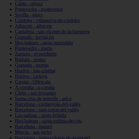
Cádiz - olvera
Pontevedra - pontevedra
Sevilla - gines
Córdoba - villanueva-de-córdoba
Albacete - albacete
Cantabria - san-vicente-de-la-barquera
Granada - torvizcón
Illes-balears - santa-margalida
Pontevedra - marín
Zamora - el-perdigón
Bizkaia - sestao
Granada - murtas
Huelva - isla-cristina
Huelva - cartaya
Girona - l39escala
A-coruña - a-coruña
Cádiz - san-fernando
Santa-cruz-de-tenerife - arico
Barcelona - cerdanyola-del-vallès
Barcelona - sant-cugat-del-vallès
Las-palmas - santa-brígida
Illes-balears - santa-eulària-des-riu
Barcelona - mataró
Murcia - san-javier
Barcelona - santa-coloma-de-gramenet