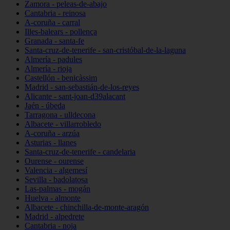
Zamora - peleas-de-abajo
Cantabria - reinosa
A-coruña - carral
Illes-balears - pollença
Granada - santa-fe
Santa-cruz-de-tenerife - san-cristóbal-de-la-laguna
Almería - padules
Almería - rioja
Castellón - benicàssim
Madrid - san-sebastián-de-los-reyes
Alicante - sant-joan-d39alacant
Jaén - úbeda
Tarragona - ulldecona
Albacete - villarrobledo
A-coruña - arzúa
Asturias - llanes
Santa-cruz-de-tenerife - candelaria
Ourense - ourense
Valencia - algemesí
Sevilla - badolatosa
Las-palmas - mogán
Huelva - almonte
Albacete - chinchilla-de-monte-aragón
Madrid - alpedrete
Cantabria - noja