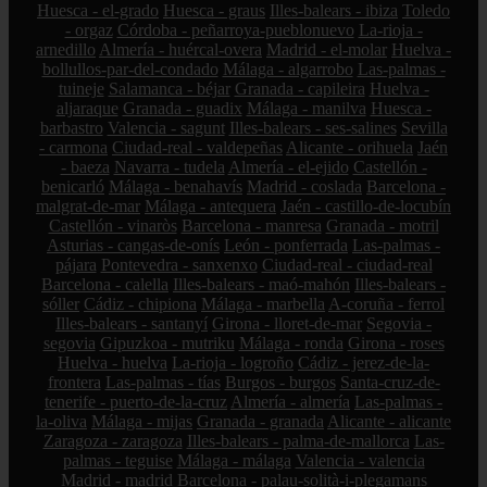
Huesca - el-grado
Huesca - graus
Illes-balears - ibiza
Toledo
- orgaz
Córdoba - peñarroya-pueblonuevo
La-rioja -
arnedillo
Almería - huércal-overa
Madrid - el-molar
Huelva -
bollullos-par-del-condado
Málaga - algarrobo
Las-palmas -
tuineje
Salamanca - béjar
Granada - capileira
Huelva -
aljaraque
Granada - guadix
Málaga - manilva
Huesca -
barbastro
Valencia - sagunt
Illes-balears - ses-salines
Sevilla
- carmona
Ciudad-real - valdepeñas
Alicante - orihuela
Jaén
- baeza
Navarra - tudela
Almería - el-ejido
Castellón -
benicarló
Málaga - benahavís
Madrid - coslada
Barcelona -
malgrat-de-mar
Málaga - antequera
Jaén - castillo-de-locubín
Castellón - vinaròs
Barcelona - manresa
Granada - motril
Asturias - cangas-de-onís
León - ponferrada
Las-palmas -
pájara
Pontevedra - sanxenxo
Ciudad-real - ciudad-real
Barcelona - calella
Illes-balears - maó-mahón
Illes-balears -
sóller
Cádiz - chipiona
Málaga - marbella
A-coruña - ferrol
Illes-balears - santanyí
Girona - lloret-de-mar
Segovia -
segovia
Gipuzkoa - mutriku
Málaga - ronda
Girona - roses
Huelva - huelva
La-rioja - logroño
Cádiz - jerez-de-la-
frontera
Las-palmas - tías
Burgos - burgos
Santa-cruz-de-
tenerife - puerto-de-la-cruz
Almería - almería
Las-palmas -
la-oliva
Málaga - mijas
Granada - granada
Alicante - alicante
Zaragoza - zaragoza
Illes-balears - palma-de-mallorca
Las-
palmas - teguise
Málaga - málaga
Valencia - valencia
Madrid - madrid
Barcelona - palau-solità-i-plegamans