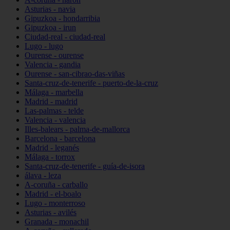
Asturias - navia
Gipuzkoa - hondarribia
Gipuzkoa - irun
Ciudad-real - ciudad-real
Lugo - lugo
Ourense - ourense
Valencia - gandia
Ourense - san-cibrao-das-viñas
Santa-cruz-de-tenerife - puerto-de-la-cruz
Málaga - marbella
Madrid - madrid
Las-palmas - telde
Valencia - valencia
Illes-balears - palma-de-mallorca
Barcelona - barcelona
Madrid - leganés
Málaga - torrox
Santa-cruz-de-tenerife - guía-de-isora
álava - leza
A-coruña - carballo
Madrid - el-boalo
Lugo - monterroso
Asturias - avilés
Granada - monachil