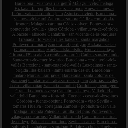
Barcelona - vilanova-i-la-geltrú
Málaga - vélez-málaga
Bizkaia - bilbao
Illes-balears - campos
Huesca - huesca
León - valencia-de-don-juan
Asturias - oviedo
Barcelona -
vilanova-del-camí
Zamora - zamora
Cádiz - conil-de-la-
frontera
Málaga - cártama
Cádiz - olvera
Pontevedra -
pontevedra
Sevilla - gines
Córdoba - villanueva-de-córdoba
Albacete - albacete
Cantabria - san-vicente-de-la-barquera
Granada - torvizcón
Illes-balears - santa-margalida
Pontevedra - marín
Zamora - el-perdigón
Bizkaia - sestao
Granada - murtas
Huelva - isla-cristina
Huelva - cartaya
Girona - l39escala
A-coruña - a-coruña
Cádiz - san-fernando
Santa-cruz-de-tenerife - arico
Barcelona - cerdanyola-del-
vallès
Barcelona - sant-cugat-del-vallès
Las-palmas - santa-
brígida
Illes-balears - santa-eulària-des-riu
Barcelona -
mataró
Murcia - san-javier
Barcelona - santa-coloma-de-
gramenet
Ciudad-real - alcázar-de-san-juan
Asturias - avilés
León - villamañán
Valencia - chulilla
Córdoba - puente-genil
Granada - huétor-vega
Cantabria - bareyo
Valladolid -
valladolid
Barcelona - font-rubí
Cuenca - casas-de-los-pinos
Córdoba - fuente-obejuna
Pontevedra - vigo
Sevilla -
tomares
Huelva - cortegana
Zamora - pobladura-del-valle
Málaga - monda
Palencia - autilla-del-pino
Pontevedra -
vilagarcía-de-arousa
Valladolid - rueda
Cantabria - marina-
de-cudeyo
Palencia - moratinos
Sevilla - camas
Barcelona -
subirats
Illes-balears - sant-joan
Badajoz - cheles
Huelva -