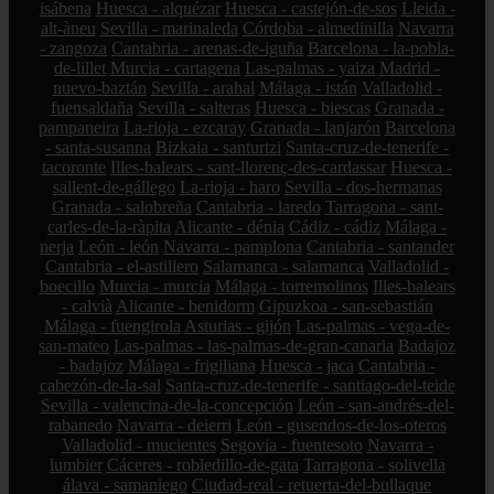
isábena
Huesca - alquézar
Huesca - castejón-de-sos
Lleida -
alt-àneu
Sevilla - marinaleda
Córdoba - almedinilla
Navarra
- zangoza
Cantabria - arenas-de-iguña
Barcelona - la-pobla-
de-lillet
Murcia - cartagena
Las-palmas - yaiza
Madrid -
nuevo-baztán
Sevilla - arahal
Málaga - istán
Valladolid -
fuensaldaña
Sevilla - salteras
Huesca - biescas
Granada -
pampaneira
La-rioja - ezcaray
Granada - lanjarón
Barcelona
- santa-susanna
Bizkaia - santurtzi
Santa-cruz-de-tenerife -
tacoronte
Illes-balears - sant-llorenç-des-cardassar
Huesca -
sallent-de-gállego
La-rioja - haro
Sevilla - dos-hermanas
Granada - salobreña
Cantabria - laredo
Tarragona - sant-
carles-de-la-ràpita
Alicante - dénia
Cádiz - cádiz
Málaga -
nerja
León - león
Navarra - pamplona
Cantabria - santander
Cantabria - el-astillero
Salamanca - salamanca
Valladolid -
boecillo
Murcia - murcia
Málaga - torremolinos
Illes-balears
- calvià
Alicante - benidorm
Gipuzkoa - san-sebastián
Málaga - fuengirola
Asturias - gijón
Las-palmas - vega-de-
san-mateo
Las-palmas - las-palmas-de-gran-canaria
Badajoz
- badajoz
Málaga - frigiliana
Huesca - jaca
Cantabria -
cabezón-de-la-sal
Santa-cruz-de-tenerife - santiago-del-teide
Sevilla - valencina-de-la-concepción
León - san-andrés-del-
rabanedo
Navarra - deierri
León - gusendos-de-los-oteros
Valladolid - mucientes
Segovia - fuentesoto
Navarra -
lumbier
Cáceres - robledillo-de-gata
Tarragona - solivella
álava - samaniego
Ciudad-real - retuerta-del-bullaque