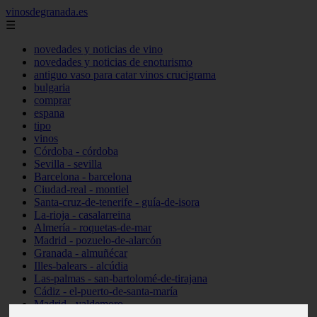
vinosdegranada.es
☰
novedades y noticias de vino
novedades y noticias de enoturismo
antiguo vaso para catar vinos crucigrama
bulgaria
comprar
espana
tipo
vinos
Córdoba - córdoba
Sevilla - sevilla
Barcelona - barcelona
Ciudad-real - montiel
Santa-cruz-de-tenerife - guía-de-isora
La-rioja - casalarreina
Almería - roquetas-de-mar
Madrid - pozuelo-de-alarcón
Granada - almuñécar
Illes-balears - alcúdia
Las-palmas - san-bartolomé-de-tirajana
Cádiz - el-puerto-de-santa-maría
Madrid - valdemoro
Granada - pulianas