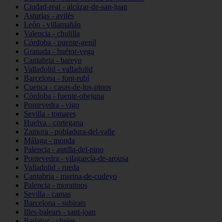
Ciudad-real - alcázar-de-san-juan
Asturias - avilés
León - villamañán
Valencia - chulilla
Córdoba - puente-genil
Granada - huétor-vega
Cantabria - bareyo
Valladolid - valladolid
Barcelona - font-rubí
Cuenca - casas-de-los-pinos
Córdoba - fuente-obejuna
Pontevedra - vigo
Sevilla - tomares
Huelva - cortegana
Zamora - pobladura-del-valle
Málaga - monda
Palencia - autilla-del-pino
Pontevedra - vilagarcía-de-arousa
Valladolid - rueda
Cantabria - marina-de-cudeyo
Palencia - moratinos
Sevilla - camas
Barcelona - subirats
Illes-balears - sant-joan
Badajoz - cheles