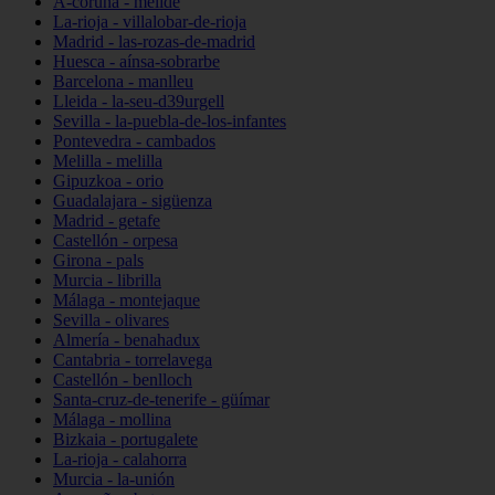
A-coruña - melide
La-rioja - villalobar-de-rioja
Madrid - las-rozas-de-madrid
Huesca - aínsa-sobrarbe
Barcelona - manlleu
Lleida - la-seu-d39urgell
Sevilla - la-puebla-de-los-infantes
Pontevedra - cambados
Melilla - melilla
Gipuzkoa - orio
Guadalajara - sigüenza
Madrid - getafe
Castellón - orpesa
Girona - pals
Murcia - librilla
Málaga - montejaque
Sevilla - olivares
Almería - benahadux
Cantabria - torrelavega
Castellón - benlloch
Santa-cruz-de-tenerife - güímar
Málaga - mollina
Bizkaia - portugalete
La-rioja - calahorra
Murcia - la-unión