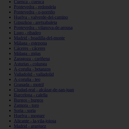
Cuenca - cuenca
Pontevedra - redondela
Pontevedra - o-porriño
Huelva - valverde-del-camino
Gipuzkoa - aretxabaleta
Pontevedra - vilanova-de-arousa
Lugo - ribadeo
Madrid - boadilla-del-monte
Málaga - estepona
Cáceres - cáceres
Málaga - mijas
Zaragoza - cariñena
Asturias - colunga
A-coruña - betanzos
Valladolid - valladolid
A-coruña - teo
Granada - motril
Ciudad-real - alcázar-de-san-juan
Barcelona - calella
Burgos - burgos
Zamora - toro
Soria - soria
Huelva - moguer
Alicante - la-vila-joiosa
Madrid - aranjuez