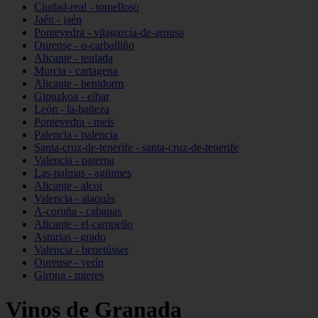
Ciudad-real - tomelloso
Jaén - jaén
Pontevedra - vilagarcía-de-arousa
Ourense - o-carballiño
Alicante - teulada
Murcia - cartagena
Alicante - benidorm
Gipuzkoa - eibar
León - la-bañeza
Pontevedra - meis
Palencia - palencia
Santa-cruz-de-tenerife - santa-cruz-de-tenerife
Valencia - paterna
Las-palmas - agüimes
Alicante - alcoi
Valencia - alaquàs
A-coruña - cabanas
Alicante - el-campello
Asturias - grado
Valencia - benetússer
Ourense - verín
Girona - mieres
Vinos de Granada