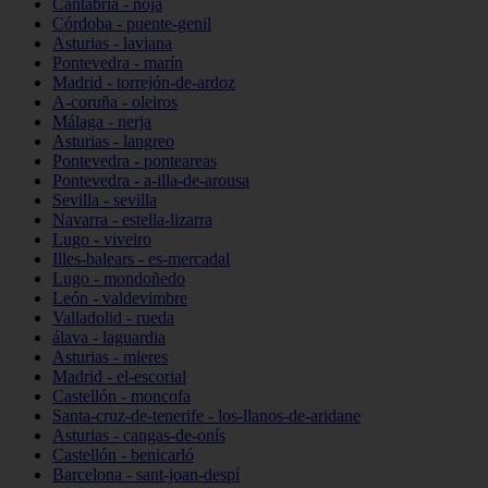
Cantabria - noja
Córdoba - puente-genil
Asturias - laviana
Pontevedra - marín
Madrid - torrejón-de-ardoz
A-coruña - oleiros
Málaga - nerja
Asturias - langreo
Pontevedra - ponteareas
Pontevedra - a-illa-de-arousa
Sevilla - sevilla
Navarra - estella-lizarra
Lugo - viveiro
Illes-balears - es-mercadal
Lugo - mondoñedo
León - valdevimbre
Valladolid - rueda
álava - laguardia
Asturias - mieres
Madrid - el-escorial
Castellón - moncofa
Santa-cruz-de-tenerife - los-llanos-de-aridane
Asturias - cangas-de-onís
Castellón - benicarló
Barcelona - sant-joan-despí