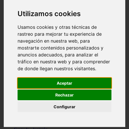
Santa-cruz-de-tenerife - los-llanos-de-aridane
Cantabria - suances
Utilizamos cookies
Sevilla - bormujos
Granada - monachil
Málaga - júzcar
Usamos cookies y otras técnicas de
Huesca - isábena
rastreo para mejorar tu experiencia de
Huesca - alquézar
navegación en nuestra web, para
Huesca - castejón-de-sos
Lleida - alt-àneu
mostrarte contenidos personalizados y
Sevilla - marinaleda
anuncios adecuados, para analizar el
Córdoba - almedinilla
tráfico en nuestra web y para comprender
Navarra - zangoza
Cantabria - arenas-de-iguña
de donde llegan nuestros visitantes.
Barcelona - la-pobla-de-lillet
Murcia - cartagena
Las-palmas - yaiza
Aceptar
Madrid - nuevo-baztán
Sevilla - arahal
Rechazar
Málaga - istán
Valladolid - fuensaldaña
Configurar
Sevilla - salteras
Huesca - biescas
Granada - pampaneira
La-rioja - ezcaray