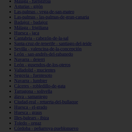
Málaga - fuengirola
Asturias - gijón
Las-palmas - vega-de-san-mateo
Las-palmas - las-palmas-de-gran-canaria
Badajoz - badajoz
Málaga - frigiliana
Huesca - jaca
Cantabria - cabezón-de-la-sal
Santa-cruz-de-tenerife - santiago-del-teide
Sevilla - valencina-de-la-concepción
León - san-andrés-del-rabanedo
Navarra - deierri
León - gusendos-de-los-oteros
Valladolid - mucientes
Segovia - fuentesoto
Navarra - lumbier
Cáceres - robledillo-de-gata
Tarragona - solivella
álava - samaniego
Ciudad-real - retuerta-del-bullaque
Huesca - el-grado
Huesca - graus
Illes-balears - ibiza
Toledo - orgaz
Córdoba - peñarroya-pueblonuevo