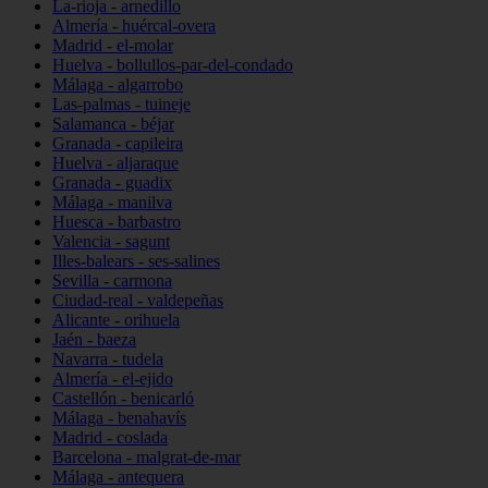
La-rioja - arnedillo
Almería - huércal-overa
Madrid - el-molar
Huelva - bollullos-par-del-condado
Málaga - algarrobo
Las-palmas - tuineje
Salamanca - béjar
Granada - capileira
Huelva - aljaraque
Granada - guadix
Málaga - manilva
Huesca - barbastro
Valencia - sagunt
Illes-balears - ses-salines
Sevilla - carmona
Ciudad-real - valdepeñas
Alicante - orihuela
Jaén - baeza
Navarra - tudela
Almería - el-ejido
Castellón - benicarló
Málaga - benahavís
Madrid - coslada
Barcelona - malgrat-de-mar
Málaga - antequera