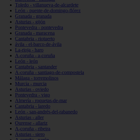
Toledo - villanueva-de-alcardete
León - puente-de-domingo-flórez
Granada - granada
Asturias - gijón
Pontevedra - pontevedra
Granada - maracena
Cantabria - riotuerto
ávila - el-barco-de-ávila
La-rioja - haro
A-coruña - a-coruña
León - león
Cantabria - santander
A-coruña - santiago-de-compostela
Málaga - torremolinos
Murcia - murcia
Asturias - oviedo
Pontevedra - vigo
Almería - roquetas-de-mar
Cantabria - laredo
León - san-andrés-del-rabanedo
Asturias - aller
Ourense - allariz
A-coruña - ribeira
Asturias - siero
A-coruña - narón