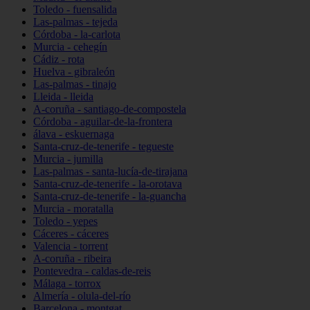
Toledo - fuensalida
Las-palmas - tejeda
Córdoba - la-carlota
Murcia - cehegín
Cádiz - rota
Huelva - gibraleón
Las-palmas - tinajo
Lleida - lleida
A-coruña - santiago-de-compostela
Córdoba - aguilar-de-la-frontera
álava - eskuernaga
Santa-cruz-de-tenerife - tegueste
Murcia - jumilla
Las-palmas - santa-lucía-de-tirajana
Santa-cruz-de-tenerife - la-orotava
Santa-cruz-de-tenerife - la-guancha
Murcia - moratalla
Toledo - yepes
Cáceres - cáceres
Valencia - torrent
A-coruña - ribeira
Pontevedra - caldas-de-reis
Málaga - torrox
Almería - olula-del-río
Barcelona - montgat