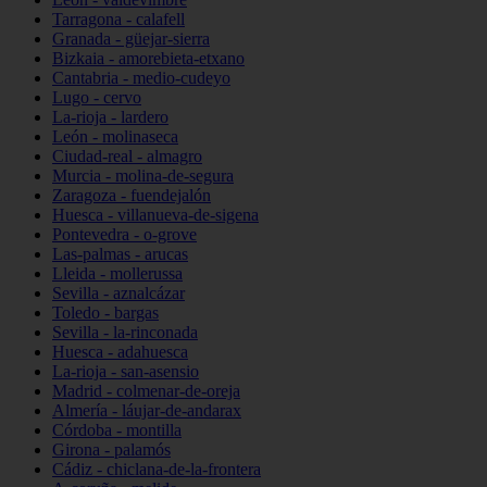
Tarragona - calafell
Granada - güejar-sierra
Bizkaia - amorebieta-etxano
Cantabria - medio-cudeyo
Lugo - cervo
La-rioja - lardero
León - molinaseca
Ciudad-real - almagro
Murcia - molina-de-segura
Zaragoza - fuendejalón
Huesca - villanueva-de-sigena
Pontevedra - o-grove
Las-palmas - arucas
Lleida - mollerussa
Sevilla - aznalcázar
Toledo - bargas
Sevilla - la-rinconada
Huesca - adahuesca
La-rioja - san-asensio
Madrid - colmenar-de-oreja
Almería - láujar-de-andarax
Córdoba - montilla
Girona - palamós
Cádiz - chiclana-de-la-frontera