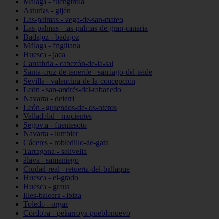
Málaga - fuengirola
Asturias - gijón
Las-palmas - vega-de-san-mateo
Las-palmas - las-palmas-de-gran-canaria
Badajoz - badajoz
Málaga - frigiliana
Huesca - jaca
Cantabria - cabezón-de-la-sal
Santa-cruz-de-tenerife - santiago-del-teide
Sevilla - valencina-de-la-concepción
León - san-andrés-del-rabanedo
Navarra - deierri
León - gusendos-de-los-oteros
Valladolid - mucientes
Segovia - fuentesoto
Navarra - lumbier
Cáceres - robledillo-de-gata
Tarragona - solivella
álava - samaniego
Ciudad-real - retuerta-del-bullaque
Huesca - el-grado
Huesca - graus
Illes-balears - ibiza
Toledo - orgaz
Córdoba - peñarroya-pueblonuevo