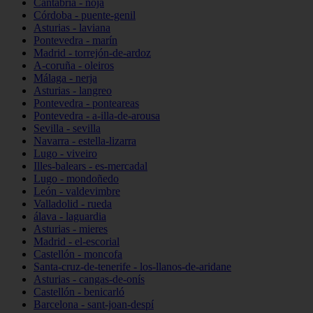
Cantabria - noja
Córdoba - puente-genil
Asturias - laviana
Pontevedra - marín
Madrid - torrejón-de-ardoz
A-coruña - oleiros
Málaga - nerja
Asturias - langreo
Pontevedra - ponteareas
Pontevedra - a-illa-de-arousa
Sevilla - sevilla
Navarra - estella-lizarra
Lugo - viveiro
Illes-balears - es-mercadal
Lugo - mondoñedo
León - valdevimbre
Valladolid - rueda
álava - laguardia
Asturias - mieres
Madrid - el-escorial
Castellón - moncofa
Santa-cruz-de-tenerife - los-llanos-de-aridane
Asturias - cangas-de-onís
Castellón - benicarló
Barcelona - sant-joan-despí