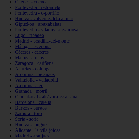
Cuenca - cuenca
Pontevedra - redondela
Pontevedra - o-porriño
Huelva - valverde-del-camino
Gipuzkoa - aretxabaleta
Pontevedra - vilanova-de-arousa
Lugo - ribadeo
Madrid - boadilla-del-monte
Málaga - estepona
Cáceres - cáceres
Málaga - mijas
Zaragoza - cariñena
Asturias - colunga
A-coruña - betanzos
Valladolid - valladolid
A-coruña - teo
Granada - motril
Ciudad-real - alcázar-de-san-juan
Barcelona - calella
Burgos - burgos
Zamora - toro
Soria - soria
Huelva - moguer
Alicante - la-vila-joiosa
Madrid - aranjuez