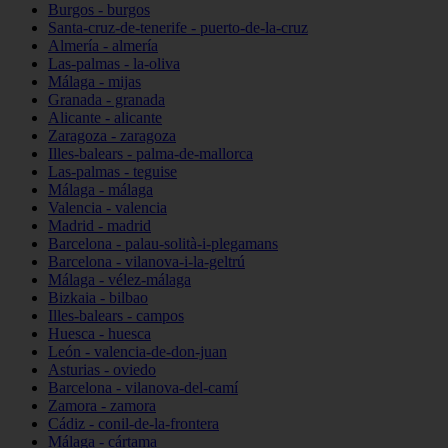
Burgos - burgos
Santa-cruz-de-tenerife - puerto-de-la-cruz
Almería - almería
Las-palmas - la-oliva
Málaga - mijas
Granada - granada
Alicante - alicante
Zaragoza - zaragoza
Illes-balears - palma-de-mallorca
Las-palmas - teguise
Málaga - málaga
Valencia - valencia
Madrid - madrid
Barcelona - palau-solità-i-plegamans
Barcelona - vilanova-i-la-geltrú
Málaga - vélez-málaga
Bizkaia - bilbao
Illes-balears - campos
Huesca - huesca
León - valencia-de-don-juan
Asturias - oviedo
Barcelona - vilanova-del-camí
Zamora - zamora
Cádiz - conil-de-la-frontera
Málaga - cártama