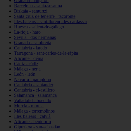
Granada - lanjarón
Barcelona - santa-susanna
Bizkaia - santurtzi
Santa-cruz-de-tenerife - tacoronte
Illes-balears - sant-llorenç-des-cardassar
Huesca - sallent-de-gállego
La-rioja - haro
Sevilla - dos-hermanas
Granada - salobreña
Cantabria - laredo
Tarragona - sant-carles-de-la-ràpita
Alicante - dénia
Cádiz - cádiz
Málaga - nerja
León - león
Navarra - pamplona
Cantabria - santander
Cantabria - el-astillero
Salamanca - salamanca
Valladolid - boecillo
Murcia - murcia
Málaga - torremolinos
Illes-balears - calvià
Alicante - benidorm
Gipuzkoa - san-sebastián