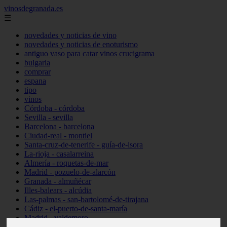
vinosdegranada.es
☰
novedades y noticias de vino
novedades y noticias de enoturismo
antiguo vaso para catar vinos crucigrama
bulgaria
comprar
espana
tipo
vinos
Córdoba - córdoba
Sevilla - sevilla
Barcelona - barcelona
Ciudad-real - montiel
Santa-cruz-de-tenerife - guía-de-isora
La-rioja - casalarreina
Almería - roquetas-de-mar
Madrid - pozuelo-de-alarcón
Granada - almuñécar
Illes-balears - alcúdia
Las-palmas - san-bartolomé-de-tirajana
Cádiz - el-puerto-de-santa-maría
Madrid - valdemoro
Granada - pulianas