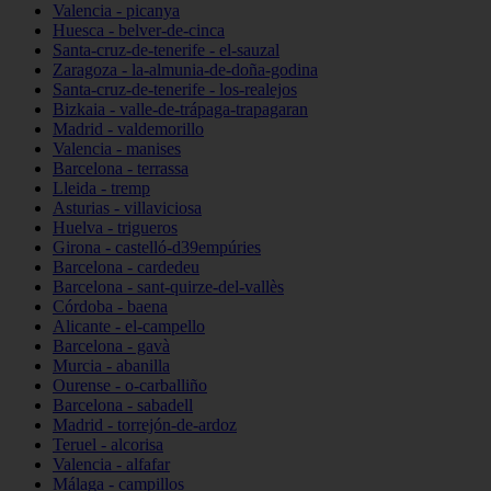
Valencia - picanya
Huesca - belver-de-cinca
Santa-cruz-de-tenerife - el-sauzal
Zaragoza - la-almunia-de-doña-godina
Santa-cruz-de-tenerife - los-realejos
Bizkaia - valle-de-trápaga-trapagaran
Madrid - valdemorillo
Valencia - manises
Barcelona - terrassa
Lleida - tremp
Asturias - villaviciosa
Huelva - trigueros
Girona - castelló-d39empúries
Barcelona - cardedeu
Barcelona - sant-quirze-del-vallès
Córdoba - baena
Alicante - el-campello
Barcelona - gavà
Murcia - abanilla
Ourense - o-carballiño
Barcelona - sabadell
Madrid - torrejón-de-ardoz
Teruel - alcorisa
Valencia - alfafar
Málaga - campillos