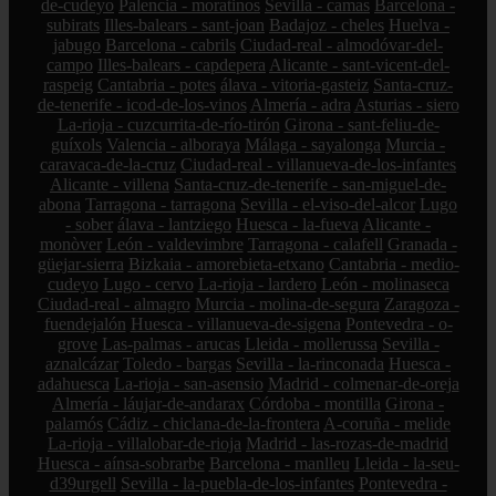
de-cudeyo
Palencia - moratinos
Sevilla - camas
Barcelona -
subirats
Illes-balears - sant-joan
Badajoz - cheles
Huelva -
jabugo
Barcelona - cabrils
Ciudad-real - almodóvar-del-
campo
Illes-balears - capdepera
Alicante - sant-vicent-del-
raspeig
Cantabria - potes
álava - vitoria-gasteiz
Santa-cruz-
de-tenerife - icod-de-los-vinos
Almería - adra
Asturias - siero
La-rioja - cuzcurrita-de-río-tirón
Girona - sant-feliu-de-
guíxols
Valencia - alboraya
Málaga - sayalonga
Murcia -
caravaca-de-la-cruz
Ciudad-real - villanueva-de-los-infantes
Alicante - villena
Santa-cruz-de-tenerife - san-miguel-de-
abona
Tarragona - tarragona
Sevilla - el-viso-del-alcor
Lugo
- sober
álava - lantziego
Huesca - la-fueva
Alicante -
monòver
León - valdevimbre
Tarragona - calafell
Granada -
güejar-sierra
Bizkaia - amorebieta-etxano
Cantabria - medio-
cudeyo
Lugo - cervo
La-rioja - lardero
León - molinaseca
Ciudad-real - almagro
Murcia - molina-de-segura
Zaragoza -
fuendejalón
Huesca - villanueva-de-sigena
Pontevedra - o-
grove
Las-palmas - arucas
Lleida - mollerussa
Sevilla -
aznalcázar
Toledo - bargas
Sevilla - la-rinconada
Huesca -
adahuesca
La-rioja - san-asensio
Madrid - colmenar-de-oreja
Almería - láujar-de-andarax
Córdoba - montilla
Girona -
palamós
Cádiz - chiclana-de-la-frontera
A-coruña - melide
La-rioja - villalobar-de-rioja
Madrid - las-rozas-de-madrid
Huesca - aínsa-sobrarbe
Barcelona - manlleu
Lleida - la-seu-
d39urgell
Sevilla - la-puebla-de-los-infantes
Pontevedra -