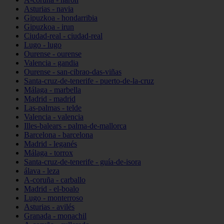
Asturias - navia
Gipuzkoa - hondarribia
Gipuzkoa - irun
Ciudad-real - ciudad-real
Lugo - lugo
Ourense - ourense
Valencia - gandia
Ourense - san-cibrao-das-viñas
Santa-cruz-de-tenerife - puerto-de-la-cruz
Málaga - marbella
Madrid - madrid
Las-palmas - telde
Valencia - valencia
Illes-balears - palma-de-mallorca
Barcelona - barcelona
Madrid - leganés
Málaga - torrox
Santa-cruz-de-tenerife - guía-de-isora
álava - leza
A-coruña - carballo
Madrid - el-boalo
Lugo - monterroso
Asturias - avilés
Granada - monachil