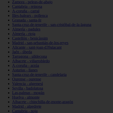
Zamora - peleas-de-abajo
Cantabria - reinosa
A-coruña - carral
Illes-balears - pollença
Granada - santa-fe
Santa-cruz-de-tenerife - san-cristóbal-de-la-laguna
Almería - padules
Almería - rioja
Castellón - benicàssim
Madrid - san-sebastián-de-los-reyes
Alicante - sant-joan-d39alacant
Jaén - úbeda
Tarragona - ulldecona
Albacete - villarrobledo
A-coruña - arzúa
Asturias - llanes
Santa-cruz-de-tenerife - candelaria
Ourense - ourense
Valencia - algemesí
Sevilla - badolatosa
Las-palmas - mogán
Huelva - almonte
Albacete - chinchilla-de-monte-aragón
Madrid - alpedrete
Cantabria - noja