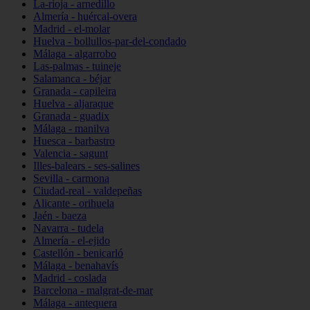
La-rioja - arnedillo
Almería - huércal-overa
Madrid - el-molar
Huelva - bollullos-par-del-condado
Málaga - algarrobo
Las-palmas - tuineje
Salamanca - béjar
Granada - capileira
Huelva - aljaraque
Granada - guadix
Málaga - manilva
Huesca - barbastro
Valencia - sagunt
Illes-balears - ses-salines
Sevilla - carmona
Ciudad-real - valdepeñas
Alicante - orihuela
Jaén - baeza
Navarra - tudela
Almería - el-ejido
Castellón - benicarló
Málaga - benahavís
Madrid - coslada
Barcelona - malgrat-de-mar
Málaga - antequera