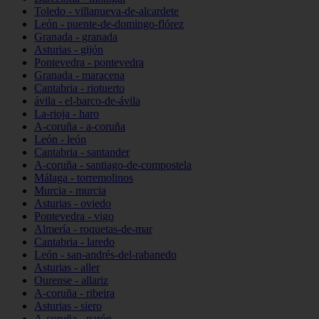
Toledo - villanueva-de-alcardete
León - puente-de-domingo-flórez
Granada - granada
Asturias - gijón
Pontevedra - pontevedra
Granada - maracena
Cantabria - riotuerto
ávila - el-barco-de-ávila
La-rioja - haro
A-coruña - a-coruña
León - león
Cantabria - santander
A-coruña - santiago-de-compostela
Málaga - torremolinos
Murcia - murcia
Asturias - oviedo
Pontevedra - vigo
Almería - roquetas-de-mar
Cantabria - laredo
León - san-andrés-del-rabanedo
Asturias - aller
Ourense - allariz
A-coruña - ribeira
Asturias - siero
A-coruña - narón