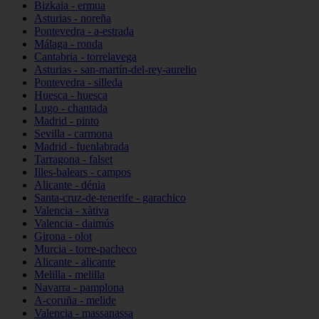
Bizkaia - ermua
Asturias - noreña
Pontevedra - a-estrada
Málaga - ronda
Cantabria - torrelavega
Asturias - san-martín-del-rey-aurelio
Pontevedra - silleda
Huesca - huesca
Lugo - chantada
Madrid - pinto
Sevilla - carmona
Madrid - fuenlabrada
Tarragona - falset
Illes-balears - campos
Alicante - dénia
Santa-cruz-de-tenerife - garachico
Valencia - xàtiva
Valencia - daimús
Girona - olot
Murcia - torre-pacheco
Alicante - alicante
Melilla - melilla
Navarra - pamplona
A-coruña - melide
Valencia - massanassa