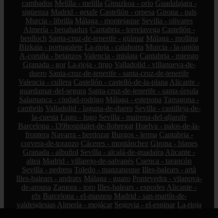
cambados
Melilla - melilla
Gipuzkoa - orio
Guadalajara -
sigüenza
Madrid - getafe
Castellón - orpesa
Girona - pals
Murcia - librilla
Málaga - montejaque
Sevilla - olivares
Almería - benahadux
Cantabria - torrelavega
Castellón -
benlloch
Santa-cruz-de-tenerife - güímar
Málaga - mollina
Bizkaia - portugalete
La-rioja - calahorra
Murcia - la-unión
A-coruña - betanzos
Valencia - mislata
Cantabria - miengo
Granada - gor
La-rioja - tirgo
Valladolid - villanueva-de-
duero
Santa-cruz-de-tenerife - santa-cruz-de-tenerife
Valencia - cullera
Castellón - castelló-de-la-plana
Alicante -
guardamar-del-segura
Santa-cruz-de-tenerife - santa-úrsula
Salamanca - ciudad-rodrigo
Málaga - estepona
Tarragona -
cambrils
Valladolid - laguna-de-duero
Sevilla - castilleja-de-
la-cuesta
Lugo - lugo
Sevilla - mairena-del-aljarafe
Barcelona - l39hospitalet-de-llobregat
Huelva - palos-de-la-
frontera
Navarra - berriozar
Burgos - lerma
Cantabria -
corvera-de-toranzo
Cáceres - montánchez
Girona - blanes
Granada - albuñol
Sevilla - alcalá-de-guadaíra
Alicante -
altea
Madrid - villarejo-de-salvanés
Cuenca - tarancón
Sevilla - pedrera
Toledo - manzaneque
Illes-balears - artà
Illes-balears - andratx
Málaga - guaro
Pontevedra - vilanova-
de-arousa
Zamora - toro
Illes-balears - esporles
Alicante -
elx
Barcelona - el-masnou
Madrid - san-martín-de-
valdeiglesias
Almería - mojácar
Segovia - el-espinar
La-rioja
- hormilleja
Córdoba - iznájar
Ciudad-real - socuéllamos