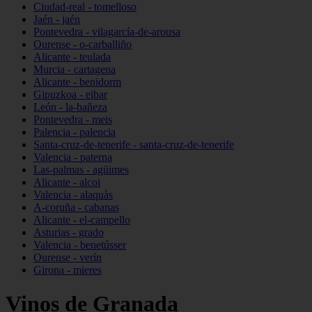
Ciudad-real - tomelloso
Jaén - jaén
Pontevedra - vilagarcía-de-arousa
Ourense - o-carballiño
Alicante - teulada
Murcia - cartagena
Alicante - benidorm
Gipuzkoa - eibar
León - la-bañeza
Pontevedra - meis
Palencia - palencia
Santa-cruz-de-tenerife - santa-cruz-de-tenerife
Valencia - paterna
Las-palmas - agüimes
Alicante - alcoi
Valencia - alaquàs
A-coruña - cabanas
Alicante - el-campello
Asturias - grado
Valencia - benetússer
Ourense - verín
Girona - mieres
Vinos de Granada