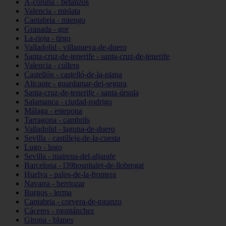
A-coruña - betanzos
Valencia - mislata
Cantabria - miengo
Granada - gor
La-rioja - tirgo
Valladolid - villanueva-de-duero
Santa-cruz-de-tenerife - santa-cruz-de-tenerife
Valencia - cullera
Castellón - castelló-de-la-plana
Alicante - guardamar-del-segura
Santa-cruz-de-tenerife - santa-úrsula
Salamanca - ciudad-rodrigo
Málaga - estepona
Tarragona - cambrils
Valladolid - laguna-de-duero
Sevilla - castilleja-de-la-cuesta
Lugo - lugo
Sevilla - mairena-del-aljarafe
Barcelona - l39hospitalet-de-llobregat
Huelva - palos-de-la-frontera
Navarra - berriozar
Burgos - lerma
Cantabria - corvera-de-toranzo
Cáceres - montánchez
Girona - blanes