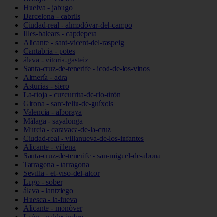
Huelva - jabugo
Barcelona - cabrils
Ciudad-real - almodóvar-del-campo
Illes-balears - capdepera
Alicante - sant-vicent-del-raspeig
Cantabria - potes
álava - vitoria-gasteiz
Santa-cruz-de-tenerife - icod-de-los-vinos
Almería - adra
Asturias - siero
La-rioja - cuzcurrita-de-río-tirón
Girona - sant-feliu-de-guíxols
Valencia - alboraya
Málaga - sayalonga
Murcia - caravaca-de-la-cruz
Ciudad-real - villanueva-de-los-infantes
Alicante - villena
Santa-cruz-de-tenerife - san-miguel-de-abona
Tarragona - tarragona
Sevilla - el-viso-del-alcor
Lugo - sober
álava - lantziego
Huesca - la-fueva
Alicante - monòver
León - valdevimbre