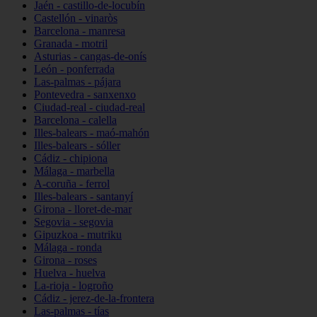
Jaén - castillo-de-locubín
Castellón - vinaròs
Barcelona - manresa
Granada - motril
Asturias - cangas-de-onís
León - ponferrada
Las-palmas - pájara
Pontevedra - sanxenxo
Ciudad-real - ciudad-real
Barcelona - calella
Illes-balears - maó-mahón
Illes-balears - sóller
Cádiz - chipiona
Málaga - marbella
A-coruña - ferrol
Illes-balears - santanyí
Girona - lloret-de-mar
Segovia - segovia
Gipuzkoa - mutriku
Málaga - ronda
Girona - roses
Huelva - huelva
La-rioja - logroño
Cádiz - jerez-de-la-frontera
Las-palmas - tías