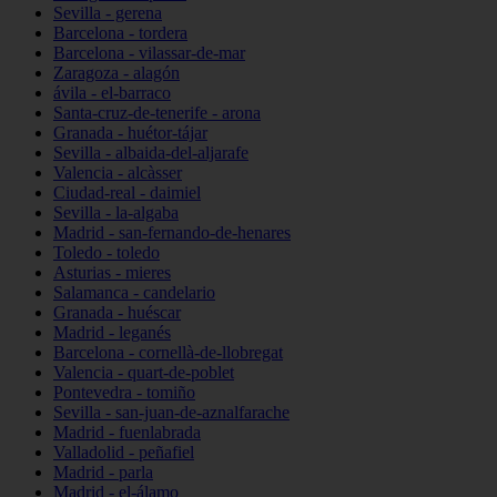
Sevilla - gerena
Barcelona - tordera
Barcelona - vilassar-de-mar
Zaragoza - alagón
ávila - el-barraco
Santa-cruz-de-tenerife - arona
Granada - huétor-tájar
Sevilla - albaida-del-aljarafe
Valencia - alcàsser
Ciudad-real - daimiel
Sevilla - la-algaba
Madrid - san-fernando-de-henares
Toledo - toledo
Asturias - mieres
Salamanca - candelario
Granada - huéscar
Madrid - leganés
Barcelona - cornellà-de-llobregat
Valencia - quart-de-poblet
Pontevedra - tomiño
Sevilla - san-juan-de-aznalfarache
Madrid - fuenlabrada
Valladolid - peñafiel
Madrid - parla
Madrid - el-álamo