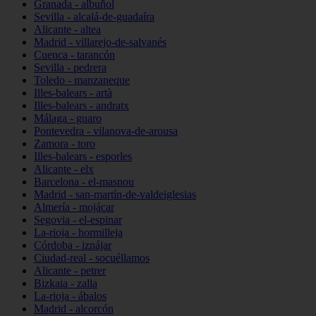
Granada - albuñol
Sevilla - alcalá-de-guadaíra
Alicante - altea
Madrid - villarejo-de-salvanés
Cuenca - tarancón
Sevilla - pedrera
Toledo - manzaneque
Illes-balears - artà
Illes-balears - andratx
Málaga - guaro
Pontevedra - vilanova-de-arousa
Zamora - toro
Illes-balears - esporles
Alicante - elx
Barcelona - el-masnou
Madrid - san-martín-de-valdeiglesias
Almería - mojácar
Segovia - el-espinar
La-rioja - hormilleja
Córdoba - iznájar
Ciudad-real - socuéllamos
Alicante - petrer
Bizkaia - zalla
La-rioja - ábalos
Madrid - alcorcón