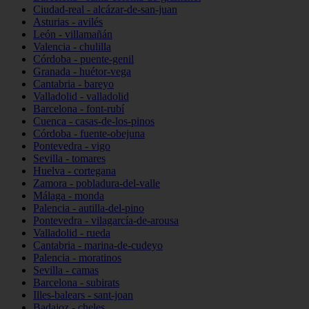
Ciudad-real - alcázar-de-san-juan
Asturias - avilés
León - villamañán
Valencia - chulilla
Córdoba - puente-genil
Granada - huétor-vega
Cantabria - bareyo
Valladolid - valladolid
Barcelona - font-rubí
Cuenca - casas-de-los-pinos
Córdoba - fuente-obejuna
Pontevedra - vigo
Sevilla - tomares
Huelva - cortegana
Zamora - pobladura-del-valle
Málaga - monda
Palencia - autilla-del-pino
Pontevedra - vilagarcía-de-arousa
Valladolid - rueda
Cantabria - marina-de-cudeyo
Palencia - moratinos
Sevilla - camas
Barcelona - subirats
Illes-balears - sant-joan
Badajoz - cheles