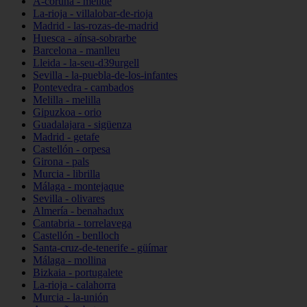
A-coruña - melide
La-rioja - villalobar-de-rioja
Madrid - las-rozas-de-madrid
Huesca - aínsa-sobrarbe
Barcelona - manlleu
Lleida - la-seu-d39urgell
Sevilla - la-puebla-de-los-infantes
Pontevedra - cambados
Melilla - melilla
Gipuzkoa - orio
Guadalajara - sigüenza
Madrid - getafe
Castellón - orpesa
Girona - pals
Murcia - librilla
Málaga - montejaque
Sevilla - olivares
Almería - benahadux
Cantabria - torrelavega
Castellón - benlloch
Santa-cruz-de-tenerife - güímar
Málaga - mollina
Bizkaia - portugalete
La-rioja - calahorra
Murcia - la-unión