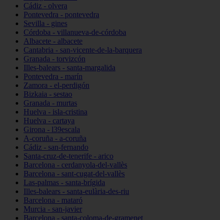
Cádiz - olvera
Pontevedra - pontevedra
Sevilla - gines
Córdoba - villanueva-de-córdoba
Albacete - albacete
Cantabria - san-vicente-de-la-barquera
Granada - torvizcón
Illes-balears - santa-margalida
Pontevedra - marín
Zamora - el-perdigón
Bizkaia - sestao
Granada - murtas
Huelva - isla-cristina
Huelva - cartaya
Girona - l39escala
A-coruña - a-coruña
Cádiz - san-fernando
Santa-cruz-de-tenerife - arico
Barcelona - cerdanyola-del-vallès
Barcelona - sant-cugat-del-vallès
Las-palmas - santa-brígida
Illes-balears - santa-eulària-des-riu
Barcelona - mataró
Murcia - san-javier
Barcelona - santa-coloma-de-gramenet