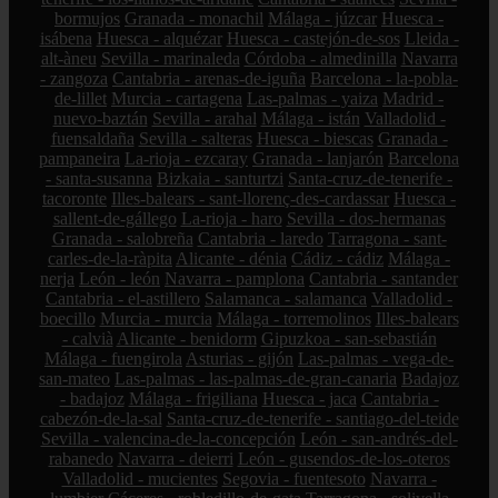
bormujos
Granada - monachil
Málaga - júzcar
Huesca -
isábena
Huesca - alquézar
Huesca - castejón-de-sos
Lleida -
alt-àneu
Sevilla - marinaleda
Córdoba - almedinilla
Navarra
- zangoza
Cantabria - arenas-de-iguña
Barcelona - la-pobla-
de-lillet
Murcia - cartagena
Las-palmas - yaiza
Madrid -
nuevo-baztán
Sevilla - arahal
Málaga - istán
Valladolid -
fuensaldaña
Sevilla - salteras
Huesca - biescas
Granada -
pampaneira
La-rioja - ezcaray
Granada - lanjarón
Barcelona
- santa-susanna
Bizkaia - santurtzi
Santa-cruz-de-tenerife -
tacoronte
Illes-balears - sant-llorenç-des-cardassar
Huesca -
sallent-de-gállego
La-rioja - haro
Sevilla - dos-hermanas
Granada - salobreña
Cantabria - laredo
Tarragona - sant-
carles-de-la-ràpita
Alicante - dénia
Cádiz - cádiz
Málaga -
nerja
León - león
Navarra - pamplona
Cantabria - santander
Cantabria - el-astillero
Salamanca - salamanca
Valladolid -
boecillo
Murcia - murcia
Málaga - torremolinos
Illes-balears
- calvià
Alicante - benidorm
Gipuzkoa - san-sebastián
Málaga - fuengirola
Asturias - gijón
Las-palmas - vega-de-
san-mateo
Las-palmas - las-palmas-de-gran-canaria
Badajoz
- badajoz
Málaga - frigiliana
Huesca - jaca
Cantabria -
cabezón-de-la-sal
Santa-cruz-de-tenerife - santiago-del-teide
Sevilla - valencina-de-la-concepción
León - san-andrés-del-
rabanedo
Navarra - deierri
León - gusendos-de-los-oteros
Valladolid - mucientes
Segovia - fuentesoto
Navarra -