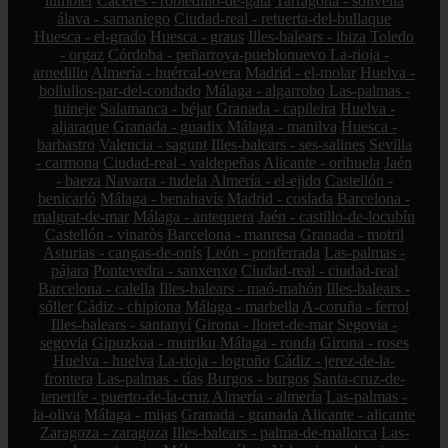
lumbier
Cáceres - robledillo-de-gata
Tarragona - solivella
álava - samaniego
Ciudad-real - retuerta-del-bullaque
Huesca - el-grado
Huesca - graus
Illes-balears - ibiza
Toledo
- orgaz
Córdoba - peñarroya-pueblonuevo
La-rioja -
arnedillo
Almería - huércal-overa
Madrid - el-molar
Huelva -
bollullos-par-del-condado
Málaga - algarrobo
Las-palmas -
tuineje
Salamanca - béjar
Granada - capileira
Huelva -
aljaraque
Granada - guadix
Málaga - manilva
Huesca -
barbastro
Valencia - sagunt
Illes-balears - ses-salines
Sevilla
- carmona
Ciudad-real - valdepeñas
Alicante - orihuela
Jaén
- baeza
Navarra - tudela
Almería - el-ejido
Castellón -
benicarló
Málaga - benahavís
Madrid - coslada
Barcelona -
malgrat-de-mar
Málaga - antequera
Jaén - castillo-de-locubín
Castellón - vinaròs
Barcelona - manresa
Granada - motril
Asturias - cangas-de-onís
León - ponferrada
Las-palmas -
pájara
Pontevedra - sanxenxo
Ciudad-real - ciudad-real
Barcelona - calella
Illes-balears - maó-mahón
Illes-balears -
sóller
Cádiz - chipiona
Málaga - marbella
A-coruña - ferrol
Illes-balears - santanyí
Girona - lloret-de-mar
Segovia -
segovia
Gipuzkoa - mutriku
Málaga - ronda
Girona - roses
Huelva - huelva
La-rioja - logroño
Cádiz - jerez-de-la-
frontera
Las-palmas - tías
Burgos - burgos
Santa-cruz-de-
tenerife - puerto-de-la-cruz
Almería - almería
Las-palmas -
la-oliva
Málaga - mijas
Granada - granada
Alicante - alicante
Zaragoza - zaragoza
Illes-balears - palma-de-mallorca
Las-