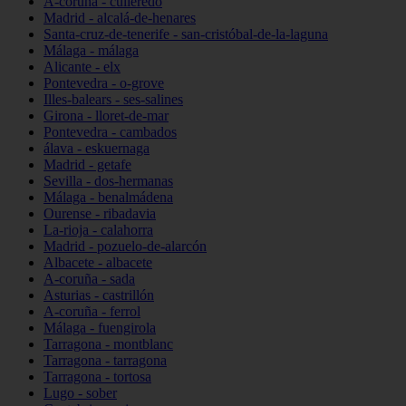
A-coruña - culleredo
Madrid - alcalá-de-henares
Santa-cruz-de-tenerife - san-cristóbal-de-la-laguna
Málaga - málaga
Alicante - elx
Pontevedra - o-grove
Illes-balears - ses-salines
Girona - lloret-de-mar
Pontevedra - cambados
álava - eskuernaga
Madrid - getafe
Sevilla - dos-hermanas
Málaga - benalmádena
Ourense - ribadavia
La-rioja - calahorra
Madrid - pozuelo-de-alarcón
Albacete - albacete
A-coruña - sada
Asturias - castrillón
A-coruña - ferrol
Málaga - fuengirola
Tarragona - montblanc
Tarragona - tarragona
Tarragona - tortosa
Lugo - sober