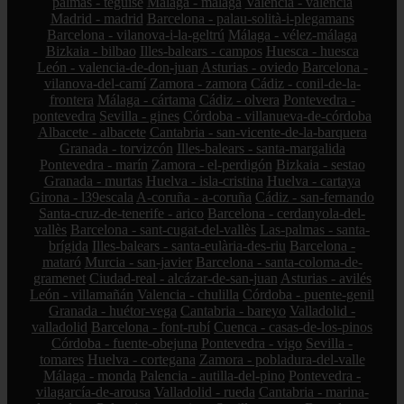
palmas - teguise
Málaga - málaga
Valencia - valencia
Madrid - madrid
Barcelona - palau-solità-i-plegamans
Barcelona - vilanova-i-la-geltrú
Málaga - vélez-málaga
Bizkaia - bilbao
Illes-balears - campos
Huesca - huesca
León - valencia-de-don-juan
Asturias - oviedo
Barcelona -
vilanova-del-camí
Zamora - zamora
Cádiz - conil-de-la-
frontera
Málaga - cártama
Cádiz - olvera
Pontevedra -
pontevedra
Sevilla - gines
Córdoba - villanueva-de-córdoba
Albacete - albacete
Cantabria - san-vicente-de-la-barquera
Granada - torvizcón
Illes-balears - santa-margalida
Pontevedra - marín
Zamora - el-perdigón
Bizkaia - sestao
Granada - murtas
Huelva - isla-cristina
Huelva - cartaya
Girona - l39escala
A-coruña - a-coruña
Cádiz - san-fernando
Santa-cruz-de-tenerife - arico
Barcelona - cerdanyola-del-
vallès
Barcelona - sant-cugat-del-vallès
Las-palmas - santa-
brígida
Illes-balears - santa-eulària-des-riu
Barcelona -
mataró
Murcia - san-javier
Barcelona - santa-coloma-de-
gramenet
Ciudad-real - alcázar-de-san-juan
Asturias - avilés
León - villamañán
Valencia - chulilla
Córdoba - puente-genil
Granada - huétor-vega
Cantabria - bareyo
Valladolid -
valladolid
Barcelona - font-rubí
Cuenca - casas-de-los-pinos
Córdoba - fuente-obejuna
Pontevedra - vigo
Sevilla -
tomares
Huelva - cortegana
Zamora - pobladura-del-valle
Málaga - monda
Palencia - autilla-del-pino
Pontevedra -
vilagarcía-de-arousa
Valladolid - rueda
Cantabria - marina-