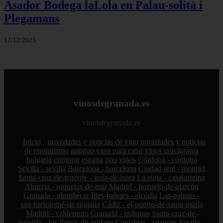
Asador Bodega laLola en Palau-solità i
Plegamans
12/12/2025
vinosdegranada.es
vinosdegranada.es
Inicio
novedades y noticias de vino
novedades y noticias
de enoturismo
antiguo vaso para catar vinos crucigrama
bulgaria
comprar
espana
tipo
vinos
Córdoba - córdoba
Sevilla - sevilla
Barcelona - barcelona
Ciudad-real - montiel
Santa-cruz-de-tenerife - guía-de-isora
La-rioja - casalarreina
Almería - roquetas-de-mar
Madrid - pozuelo-de-alarcón
Granada - almuñécar
Illes-balears - alcúdia
Las-palmas -
san-bartolomé-de-tirajana
Cádiz - el-puerto-de-santa-maría
Madrid - valdemoro
Granada - pulianas
Santa-cruz-de-
tenerife - los-llanos-de-aridane
Cantabria - suances
Sevilla -