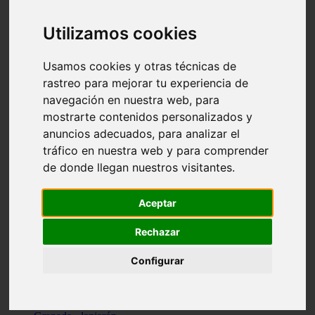
Santa-cruz-de-tenerife - los-llanos-de-aridane
Cantabria - suances
Utilizamos cookies
Sevilla - bormujos
Granada - monachil
Málaga - júzcar
Usamos cookies y otras técnicas de
Huesca - isábena
rastreo para mejorar tu experiencia de
Huesca - alquézar
navegación en nuestra web, para
Huesca - castejón-de-sos
Lleida - alt-àneu
mostrarte contenidos personalizados y
Sevilla - marinaleda
anuncios adecuados, para analizar el
Córdoba - almedinilla
tráfico en nuestra web y para comprender
Navarra - zangoza
Cantabria - arenas-de-iguña
de donde llegan nuestros visitantes.
Barcelona - la-pobla-de-lillet
Murcia - cartagena
Las-palmas - yaiza
Aceptar
Madrid - nuevo-baztán
Sevilla - arahal
Rechazar
Málaga - istán
Valladolid - fuensaldaña
Configurar
Sevilla - salteras
Huesca - biescas
Granada - pampaneira
La-rioja - ezcaray