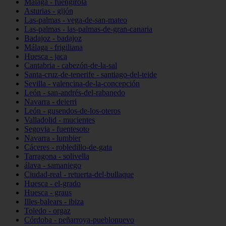
Málaga - fuengirola
Asturias - gijón
Las-palmas - vega-de-san-mateo
Las-palmas - las-palmas-de-gran-canaria
Badajoz - badajoz
Málaga - frigiliana
Huesca - jaca
Cantabria - cabezón-de-la-sal
Santa-cruz-de-tenerife - santiago-del-teide
Sevilla - valencina-de-la-concepción
León - san-andrés-del-rabanedo
Navarra - deierri
León - gusendos-de-los-oteros
Valladolid - mucientes
Segovia - fuentesoto
Navarra - lumbier
Cáceres - robledillo-de-gata
Tarragona - solivella
álava - samaniego
Ciudad-real - retuerta-del-bullaque
Huesca - el-grado
Huesca - graus
Illes-balears - ibiza
Toledo - orgaz
Córdoba - peñarroya-pueblonuevo