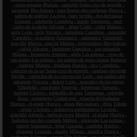
- santa-susanna
Bizkaia - santurtzi
Santa-cruz-de-tenerife -
tacoronte
Illes-balears - sant-llorenç-des-cardassar
Huesca -
sallent-de-gállego
La-rioja - haro
Sevilla - dos-hermanas
Granada - salobreña
Cantabria - laredo
Tarragona - sant-
carles-de-la-ràpita
Alicante - dénia
Cádiz - cádiz
Málaga -
nerja
León - león
Navarra - pamplona
Cantabria - santander
Cantabria - el-astillero
Salamanca - salamanca
Valladolid -
boecillo
Murcia - murcia
Málaga - torremolinos
Illes-balears
- calvià
Alicante - benidorm
Gipuzkoa - san-sebastián
Málaga - fuengirola
Asturias - gijón
Las-palmas - vega-de-
san-mateo
Las-palmas - las-palmas-de-gran-canaria
Badajoz
- badajoz
Málaga - frigiliana
Huesca - jaca
Cantabria -
cabezón-de-la-sal
Santa-cruz-de-tenerife - santiago-del-teide
Sevilla - valencina-de-la-concepción
León - san-andrés-del-
rabanedo
Navarra - deierri
León - gusendos-de-los-oteros
Valladolid - mucientes
Segovia - fuentesoto
Navarra -
lumbier
Cáceres - robledillo-de-gata
Tarragona - solivella
álava - samaniego
Ciudad-real - retuerta-del-bullaque
Huesca - el-grado
Huesca - graus
Illes-balears - ibiza
Toledo
- orgaz
Córdoba - peñarroya-pueblonuevo
La-rioja -
arnedillo
Almería - huércal-overa
Madrid - el-molar
Huelva -
bollullos-par-del-condado
Málaga - algarrobo
Las-palmas -
tuineje
Salamanca - béjar
Granada - capileira
Huelva -
aljaraque
Granada - guadix
Málaga - manilva
Huesca -
barbastro
Valencia - sagunt
Illes-balears - ses-salines
Sevilla