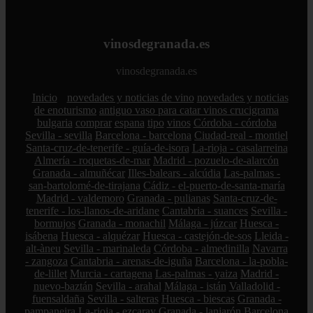
vinosdegranada.es
vinosdegranada.es
Inicio
novedades y noticias de vino
novedades y noticias
de enoturismo
antiguo vaso para catar vinos crucigrama
bulgaria
comprar
espana
tipo
vinos
Córdoba - córdoba
Sevilla - sevilla
Barcelona - barcelona
Ciudad-real - montiel
Santa-cruz-de-tenerife - guía-de-isora
La-rioja - casalarreina
Almería - roquetas-de-mar
Madrid - pozuelo-de-alarcón
Granada - almuñécar
Illes-balears - alcúdia
Las-palmas -
san-bartolomé-de-tirajana
Cádiz - el-puerto-de-santa-maría
Madrid - valdemoro
Granada - pulianas
Santa-cruz-de-
tenerife - los-llanos-de-aridane
Cantabria - suances
Sevilla -
bormujos
Granada - monachil
Málaga - júzcar
Huesca -
isábena
Huesca - alquézar
Huesca - castejón-de-sos
Lleida -
alt-àneu
Sevilla - marinaleda
Córdoba - almedinilla
Navarra
- zangoza
Cantabria - arenas-de-iguña
Barcelona - la-pobla-
de-lillet
Murcia - cartagena
Las-palmas - yaiza
Madrid -
nuevo-baztán
Sevilla - arahal
Málaga - istán
Valladolid -
fuensaldaña
Sevilla - salteras
Huesca - biescas
Granada -
pampaneira
La-rioja - ezcaray
Granada - lanjarón
Barcelona