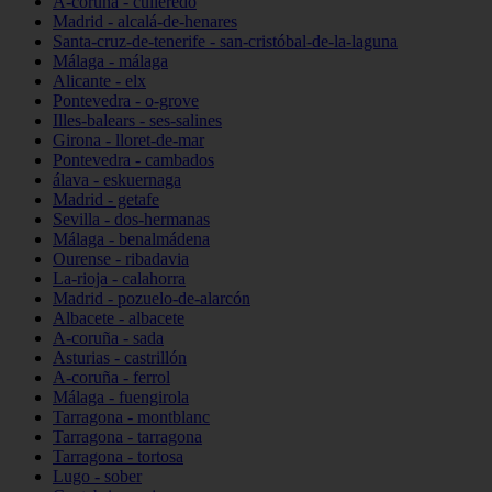
A-coruña - culleredo
Madrid - alcalá-de-henares
Santa-cruz-de-tenerife - san-cristóbal-de-la-laguna
Málaga - málaga
Alicante - elx
Pontevedra - o-grove
Illes-balears - ses-salines
Girona - lloret-de-mar
Pontevedra - cambados
álava - eskuernaga
Madrid - getafe
Sevilla - dos-hermanas
Málaga - benalmádena
Ourense - ribadavia
La-rioja - calahorra
Madrid - pozuelo-de-alarcón
Albacete - albacete
A-coruña - sada
Asturias - castrillón
A-coruña - ferrol
Málaga - fuengirola
Tarragona - montblanc
Tarragona - tarragona
Tarragona - tortosa
Lugo - sober