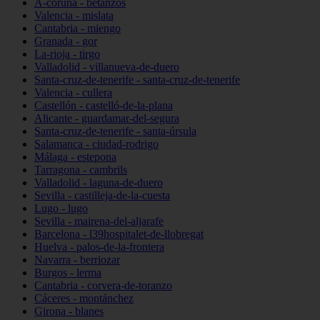
A-coruña - betanzos
Valencia - mislata
Cantabria - miengo
Granada - gor
La-rioja - tirgo
Valladolid - villanueva-de-duero
Santa-cruz-de-tenerife - santa-cruz-de-tenerife
Valencia - cullera
Castellón - castelló-de-la-plana
Alicante - guardamar-del-segura
Santa-cruz-de-tenerife - santa-úrsula
Salamanca - ciudad-rodrigo
Málaga - estepona
Tarragona - cambrils
Valladolid - laguna-de-duero
Sevilla - castilleja-de-la-cuesta
Lugo - lugo
Sevilla - mairena-del-aljarafe
Barcelona - l39hospitalet-de-llobregat
Huelva - palos-de-la-frontera
Navarra - berriozar
Burgos - lerma
Cantabria - corvera-de-toranzo
Cáceres - montánchez
Girona - blanes