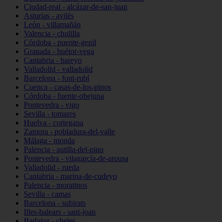
Ciudad-real - alcázar-de-san-juan
Asturias - avilés
León - villamañán
Valencia - chulilla
Córdoba - puente-genil
Granada - huétor-vega
Cantabria - bareyo
Valladolid - valladolid
Barcelona - font-rubí
Cuenca - casas-de-los-pinos
Córdoba - fuente-obejuna
Pontevedra - vigo
Sevilla - tomares
Huelva - cortegana
Zamora - pobladura-del-valle
Málaga - monda
Palencia - autilla-del-pino
Pontevedra - vilagarcía-de-arousa
Valladolid - rueda
Cantabria - marina-de-cudeyo
Palencia - moratinos
Sevilla - camas
Barcelona - subirats
Illes-balears - sant-joan
Badajoz - cheles