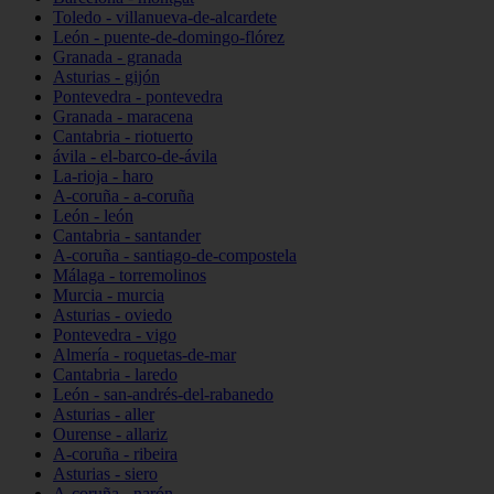
Toledo - villanueva-de-alcardete
León - puente-de-domingo-flórez
Granada - granada
Asturias - gijón
Pontevedra - pontevedra
Granada - maracena
Cantabria - riotuerto
ávila - el-barco-de-ávila
La-rioja - haro
A-coruña - a-coruña
León - león
Cantabria - santander
A-coruña - santiago-de-compostela
Málaga - torremolinos
Murcia - murcia
Asturias - oviedo
Pontevedra - vigo
Almería - roquetas-de-mar
Cantabria - laredo
León - san-andrés-del-rabanedo
Asturias - aller
Ourense - allariz
A-coruña - ribeira
Asturias - siero
A-coruña - narón