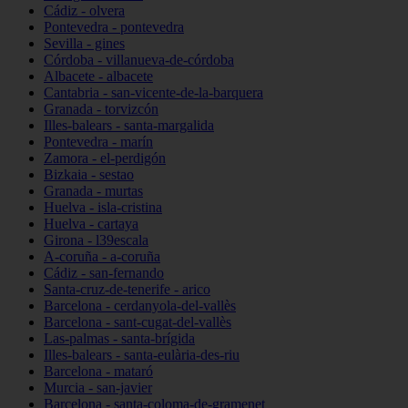
Cádiz - olvera
Pontevedra - pontevedra
Sevilla - gines
Córdoba - villanueva-de-córdoba
Albacete - albacete
Cantabria - san-vicente-de-la-barquera
Granada - torvizcón
Illes-balears - santa-margalida
Pontevedra - marín
Zamora - el-perdigón
Bizkaia - sestao
Granada - murtas
Huelva - isla-cristina
Huelva - cartaya
Girona - l39escala
A-coruña - a-coruña
Cádiz - san-fernando
Santa-cruz-de-tenerife - arico
Barcelona - cerdanyola-del-vallès
Barcelona - sant-cugat-del-vallès
Las-palmas - santa-brígida
Illes-balears - santa-eulària-des-riu
Barcelona - mataró
Murcia - san-javier
Barcelona - santa-coloma-de-gramenet