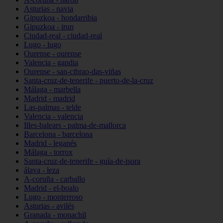
Asturias - navia
Gipuzkoa - hondarribia
Gipuzkoa - irun
Ciudad-real - ciudad-real
Lugo - lugo
Ourense - ourense
Valencia - gandia
Ourense - san-cibrao-das-viñas
Santa-cruz-de-tenerife - puerto-de-la-cruz
Málaga - marbella
Madrid - madrid
Las-palmas - telde
Valencia - valencia
Illes-balears - palma-de-mallorca
Barcelona - barcelona
Madrid - leganés
Málaga - torrox
Santa-cruz-de-tenerife - guía-de-isora
álava - leza
A-coruña - carballo
Madrid - el-boalo
Lugo - monterroso
Asturias - avilés
Granada - monachil