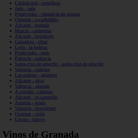
Ciudad-real - tomelloso
Jaén - jaén
Pontevedra - vilagarcía-de-arousa
Ourense - o-carballiño
Alicante - teulada
Murcia - cartagena
Alicante - benidorm
Gipuzkoa - eibar
León - la-bañeza
Pontevedra - meis
Palencia - palencia
Santa-cruz-de-tenerife - santa-cruz-de-tenerife
Valencia - paterna
Las-palmas - agüimes
Alicante - alcoi
Valencia - alaquàs
A-coruña - cabanas
Alicante - el-campello
Asturias - grado
Valencia - benetússer
Ourense - verín
Girona - mieres
Vinos de Granada