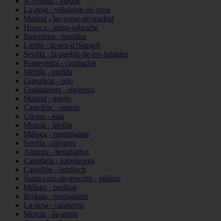
A-coruña - melide
La-rioja - villalobar-de-rioja
Madrid - las-rozas-de-madrid
Huesca - aínsa-sobrarbe
Barcelona - manlleu
Lleida - la-seu-d39urgell
Sevilla - la-puebla-de-los-infantes
Pontevedra - cambados
Melilla - melilla
Gipuzkoa - orio
Guadalajara - sigüenza
Madrid - getafe
Castellón - orpesa
Girona - pals
Murcia - librilla
Málaga - montejaque
Sevilla - olivares
Almería - benahadux
Cantabria - torrelavega
Castellón - benlloch
Santa-cruz-de-tenerife - güímar
Málaga - mollina
Bizkaia - portugalete
La-rioja - calahorra
Murcia - la-unión