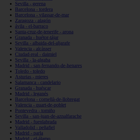
Sevilla - gerena
Barcelona - tordera
Barcelona - vilassar-de-mar
Zaragoza - alagón
ávila - el-barraco
Santa-cruz-de-tenerife - arona
Granada - huétor-tájar
Sevilla - albaida-del-aljarafe
Valencia - alcàsser
Ciudad-real - daimiel
Sevilla - la-algaba
Madrid - san-fernando-de-henares
Toledo - toledo
Asturias - mieres
Salamanca - candelario
Granada - huéscar
Madrid - leganés
Barcelona - cornellà-de-llobregat
Valencia - quart-de-poblet
Pontevedra - tomiño
Sevilla - san-juan-de-aznalfarache
Madrid - fuenlabrada
Valladolid - peñafiel
Madrid - parla
Madrid - el-álamo