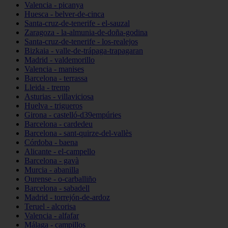
Valencia - picanya
Huesca - belver-de-cinca
Santa-cruz-de-tenerife - el-sauzal
Zaragoza - la-almunia-de-doña-godina
Santa-cruz-de-tenerife - los-realejos
Bizkaia - valle-de-trápaga-trapagaran
Madrid - valdemorillo
Valencia - manises
Barcelona - terrassa
Lleida - tremp
Asturias - villaviciosa
Huelva - trigueros
Girona - castelló-d39empúries
Barcelona - cardedeu
Barcelona - sant-quirze-del-vallès
Córdoba - baena
Alicante - el-campello
Barcelona - gavà
Murcia - abanilla
Ourense - o-carballiño
Barcelona - sabadell
Madrid - torrejón-de-ardoz
Teruel - alcorisa
Valencia - alfafar
Málaga - campillos