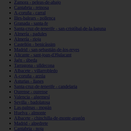
Zamora - peleas-de-abajo
Cantabria - reinosa
A-coruña - carral
Illes-balears - pollença
Granada - santa-fe
Santa-cruz-de-tenerife - san-cristóbal-de-la-laguna
Almería - padules
Almería - rioja
Castellón - benicàssim
Madrid - san-sebastián-de-los-reyes
Alicante - sant-joan-d39alacant
Jaén - úbeda
Tarragona - ulldecona
Albacete - villarrobledo
A-coruña - arzúa
Asturias - llanes
Santa-cruz-de-tenerife - candelaria
Ourense - ourense
Valencia - algemesí
Sevilla - badolatosa
Las-palmas - mogán
Huelva - almonte
Albacete - chinchilla-de-monte-aragón
Madrid - alpedrete
Cantabria - noja