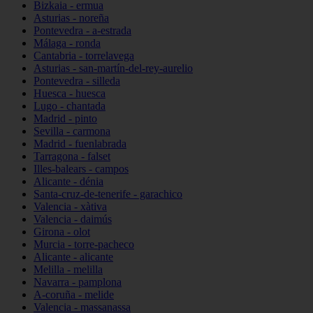
Bizkaia - ermua
Asturias - noreña
Pontevedra - a-estrada
Málaga - ronda
Cantabria - torrelavega
Asturias - san-martín-del-rey-aurelio
Pontevedra - silleda
Huesca - huesca
Lugo - chantada
Madrid - pinto
Sevilla - carmona
Madrid - fuenlabrada
Tarragona - falset
Illes-balears - campos
Alicante - dénia
Santa-cruz-de-tenerife - garachico
Valencia - xàtiva
Valencia - daimús
Girona - olot
Murcia - torre-pacheco
Alicante - alicante
Melilla - melilla
Navarra - pamplona
A-coruña - melide
Valencia - massanassa