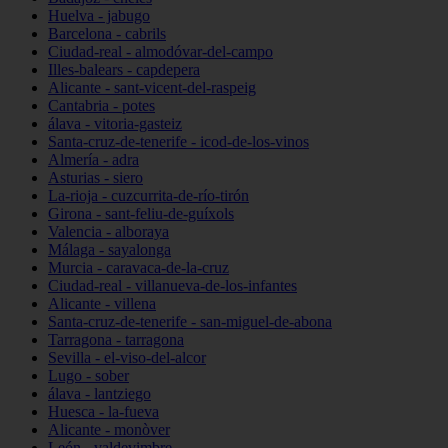
Huelva - jabugo
Barcelona - cabrils
Ciudad-real - almodóvar-del-campo
Illes-balears - capdepera
Alicante - sant-vicent-del-raspeig
Cantabria - potes
álava - vitoria-gasteiz
Santa-cruz-de-tenerife - icod-de-los-vinos
Almería - adra
Asturias - siero
La-rioja - cuzcurrita-de-río-tirón
Girona - sant-feliu-de-guíxols
Valencia - alboraya
Málaga - sayalonga
Murcia - caravaca-de-la-cruz
Ciudad-real - villanueva-de-los-infantes
Alicante - villena
Santa-cruz-de-tenerife - san-miguel-de-abona
Tarragona - tarragona
Sevilla - el-viso-del-alcor
Lugo - sober
álava - lantziego
Huesca - la-fueva
Alicante - monòver
León - valdevimbre