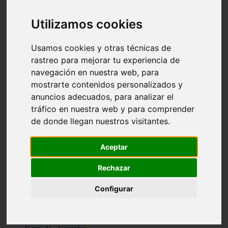
Santa-cruz-de-tenerife - los-llanos-de-aridane
Cantabria - suances
Utilizamos cookies
Sevilla - bormujos
Granada - monachil
Málaga - júzcar
Usamos cookies y otras técnicas de
Huesca - isábena
rastreo para mejorar tu experiencia de
Huesca - alquézar
navegación en nuestra web, para
Huesca - castejón-de-sos
Lleida - alt-àneu
mostrarte contenidos personalizados y
Sevilla - marinaleda
anuncios adecuados, para analizar el
Córdoba - almedinilla
tráfico en nuestra web y para comprender
Navarra - zangoza
Cantabria - arenas-de-iguña
de donde llegan nuestros visitantes.
Barcelona - la-pobla-de-lillet
Murcia - cartagena
Las-palmas - yaiza
Aceptar
Madrid - nuevo-baztán
Sevilla - arahal
Rechazar
Málaga - istán
Valladolid - fuensaldaña
Configurar
Sevilla - salteras
Huesca - biescas
Granada - pampaneira
La-rioja - ezcaray