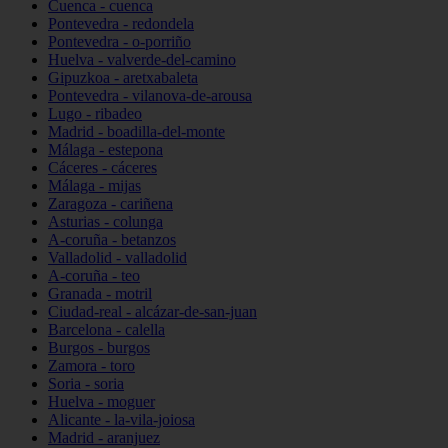
Cuenca - cuenca
Pontevedra - redondela
Pontevedra - o-porriño
Huelva - valverde-del-camino
Gipuzkoa - aretxabaleta
Pontevedra - vilanova-de-arousa
Lugo - ribadeo
Madrid - boadilla-del-monte
Málaga - estepona
Cáceres - cáceres
Málaga - mijas
Zaragoza - cariñena
Asturias - colunga
A-coruña - betanzos
Valladolid - valladolid
A-coruña - teo
Granada - motril
Ciudad-real - alcázar-de-san-juan
Barcelona - calella
Burgos - burgos
Zamora - toro
Soria - soria
Huelva - moguer
Alicante - la-vila-joiosa
Madrid - aranjuez