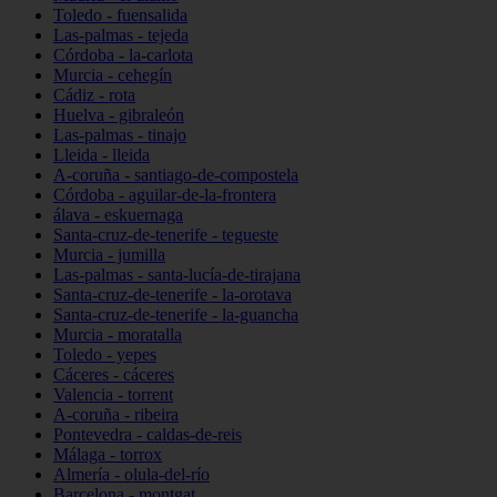
Toledo - fuensalida
Las-palmas - tejeda
Córdoba - la-carlota
Murcia - cehegín
Cádiz - rota
Huelva - gibraleón
Las-palmas - tinajo
Lleida - lleida
A-coruña - santiago-de-compostela
Córdoba - aguilar-de-la-frontera
álava - eskuernaga
Santa-cruz-de-tenerife - tegueste
Murcia - jumilla
Las-palmas - santa-lucía-de-tirajana
Santa-cruz-de-tenerife - la-orotava
Santa-cruz-de-tenerife - la-guancha
Murcia - moratalla
Toledo - yepes
Cáceres - cáceres
Valencia - torrent
A-coruña - ribeira
Pontevedra - caldas-de-reis
Málaga - torrox
Almería - olula-del-río
Barcelona - montgat