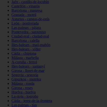
Jaén - castillo-de-locubín
Castellón - vinaròs
Barcelona - manresa
Granada - motril
Asturias - cangas-de-onís
León - ponferrada
Las-palmas - pájara
Pontevedra - sanxenxo
Ciudad-real - ciudad-real
Barcelona - calella
Illes-balears - maó-mahón
Illes-balears - sóller
Cádiz - chipiona
Málaga - marbella
A-coruña - ferrol
Illes-balears - santanyí
Girona - lloret-de-mar
Segovia - segovia
Gipuzkoa - mutriku
Málaga - ronda
Girona - roses
Huelva - huelva
La-rioja - logroño
Cádiz - jerez-de-la-frontera
Las-palmas - tías