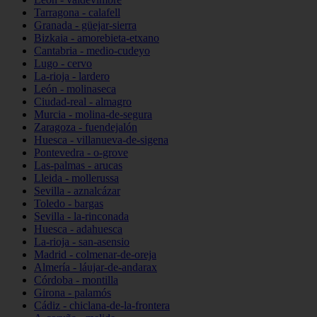
Tarragona - calafell
Granada - güejar-sierra
Bizkaia - amorebieta-etxano
Cantabria - medio-cudeyo
Lugo - cervo
La-rioja - lardero
León - molinaseca
Ciudad-real - almagro
Murcia - molina-de-segura
Zaragoza - fuendejalón
Huesca - villanueva-de-sigena
Pontevedra - o-grove
Las-palmas - arucas
Lleida - mollerussa
Sevilla - aznalcázar
Toledo - bargas
Sevilla - la-rinconada
Huesca - adahuesca
La-rioja - san-asensio
Madrid - colmenar-de-oreja
Almería - láujar-de-andarax
Córdoba - montilla
Girona - palamós
Cádiz - chiclana-de-la-frontera