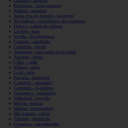
Granada - lanjarón
Barcelona - santa-susanna
Bizkaia - santurtzi
Santa-cruz-de-tenerife - tacoronte
Illes-balears - sant-llorenç-des-cardassar
Huesca - sallent-de-gállego
La-rioja - haro
Sevilla - dos-hermanas
Granada - salobreña
Cantabria - laredo
Tarragona - sant-carles-de-la-ràpita
Alicante - dénia
Cádiz - cádiz
Málaga - nerja
León - león
Navarra - pamplona
Cantabria - santander
Cantabria - el-astillero
Salamanca - salamanca
Valladolid - boecillo
Murcia - murcia
Málaga - torremolinos
Illes-balears - calvià
Alicante - benidorm
Gipuzkoa - san-sebastián