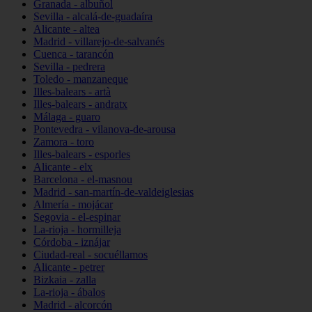
Granada - albuñol
Sevilla - alcalá-de-guadaíra
Alicante - altea
Madrid - villarejo-de-salvanés
Cuenca - tarancón
Sevilla - pedrera
Toledo - manzaneque
Illes-balears - artà
Illes-balears - andratx
Málaga - guaro
Pontevedra - vilanova-de-arousa
Zamora - toro
Illes-balears - esporles
Alicante - elx
Barcelona - el-masnou
Madrid - san-martín-de-valdeiglesias
Almería - mojácar
Segovia - el-espinar
La-rioja - hormilleja
Córdoba - iznájar
Ciudad-real - socuéllamos
Alicante - petrer
Bizkaia - zalla
La-rioja - ábalos
Madrid - alcorcón