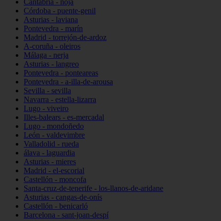
Cantabria - noja
Córdoba - puente-genil
Asturias - laviana
Pontevedra - marín
Madrid - torrejón-de-ardoz
A-coruña - oleiros
Málaga - nerja
Asturias - langreo
Pontevedra - ponteareas
Pontevedra - a-illa-de-arousa
Sevilla - sevilla
Navarra - estella-lizarra
Lugo - viveiro
Illes-balears - es-mercadal
Lugo - mondoñedo
León - valdevimbre
Valladolid - rueda
álava - laguardia
Asturias - mieres
Madrid - el-escorial
Castellón - moncofa
Santa-cruz-de-tenerife - los-llanos-de-aridane
Asturias - cangas-de-onís
Castellón - benicarló
Barcelona - sant-joan-despí