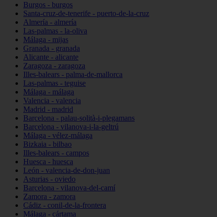
Burgos - burgos
Santa-cruz-de-tenerife - puerto-de-la-cruz
Almería - almería
Las-palmas - la-oliva
Málaga - mijas
Granada - granada
Alicante - alicante
Zaragoza - zaragoza
Illes-balears - palma-de-mallorca
Las-palmas - teguise
Málaga - málaga
Valencia - valencia
Madrid - madrid
Barcelona - palau-solità-i-plegamans
Barcelona - vilanova-i-la-geltrú
Málaga - vélez-málaga
Bizkaia - bilbao
Illes-balears - campos
Huesca - huesca
León - valencia-de-don-juan
Asturias - oviedo
Barcelona - vilanova-del-camí
Zamora - zamora
Cádiz - conil-de-la-frontera
Málaga - cártama