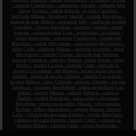
- carmona
Ciudad-real - valdepeñas
Alicante - orihuela
Jaén
- baeza
Navarra - tudela
Almería - el-ejido
Castellón -
benicarló
Málaga - benahavís
Madrid - coslada
Barcelona -
malgrat-de-mar
Málaga - antequera
Jaén - castillo-de-locubín
Castellón - vinaròs
Barcelona - manresa
Granada - motril
Asturias - cangas-de-onís
León - ponferrada
Las-palmas -
pájara
Pontevedra - sanxenxo
Ciudad-real - ciudad-real
Barcelona - calella
Illes-balears - maó-mahón
Illes-balears -
sóller
Cádiz - chipiona
Málaga - marbella
A-coruña - ferrol
Illes-balears - santanyí
Girona - lloret-de-mar
Segovia -
segovia
Gipuzkoa - mutriku
Málaga - ronda
Girona - roses
Huelva - huelva
La-rioja - logroño
Cádiz - jerez-de-la-
frontera
Las-palmas - tías
Burgos - burgos
Santa-cruz-de-
tenerife - puerto-de-la-cruz
Almería - almería
Las-palmas -
la-oliva
Málaga - mijas
Granada - granada
Alicante - alicante
Zaragoza - zaragoza
Illes-balears - palma-de-mallorca
Las-
palmas - teguise
Málaga - málaga
Valencia - valencia
Madrid - madrid
Barcelona - palau-solità-i-plegamans
Barcelona - vilanova-i-la-geltrú
Málaga - vélez-málaga
Bizkaia - bilbao
Illes-balears - campos
Huesca - huesca
León - valencia-de-don-juan
Asturias - oviedo
Barcelona -
vilanova-del-camí
Zamora - zamora
Cádiz - conil-de-la-
frontera
Málaga - cártama
Cádiz - olvera
Pontevedra -
pontevedra
Sevilla - gines
Córdoba - villanueva-de-córdoba