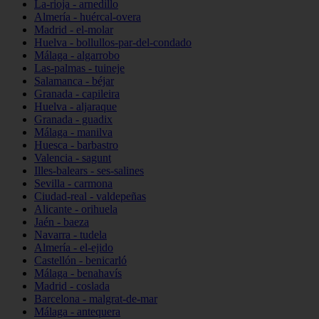
La-rioja - arnedillo
Almería - huércal-overa
Madrid - el-molar
Huelva - bollullos-par-del-condado
Málaga - algarrobo
Las-palmas - tuineje
Salamanca - béjar
Granada - capileira
Huelva - aljaraque
Granada - guadix
Málaga - manilva
Huesca - barbastro
Valencia - sagunt
Illes-balears - ses-salines
Sevilla - carmona
Ciudad-real - valdepeñas
Alicante - orihuela
Jaén - baeza
Navarra - tudela
Almería - el-ejido
Castellón - benicarló
Málaga - benahavís
Madrid - coslada
Barcelona - malgrat-de-mar
Málaga - antequera