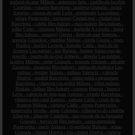
malgrat-de-mar
Málaga - antequera
Jaén - castillo-de-locubín
Castellón - vinaròs
Barcelona - manresa
Granada - motril
Asturias - cangas-de-onís
León - ponferrada
Las-palmas -
pájara
Pontevedra - sanxenxo
Ciudad-real - ciudad-real
Barcelona - calella
Illes-balears - maó-mahón
Illes-balears -
sóller
Cádiz - chipiona
Málaga - marbella
A-coruña - ferrol
Illes-balears - santanyí
Girona - lloret-de-mar
Segovia -
segovia
Gipuzkoa - mutriku
Málaga - ronda
Girona - roses
Huelva - huelva
La-rioja - logroño
Cádiz - jerez-de-la-
frontera
Las-palmas - tías
Burgos - burgos
Santa-cruz-de-
tenerife - puerto-de-la-cruz
Almería - almería
Las-palmas -
la-oliva
Málaga - mijas
Granada - granada
Alicante - alicante
Zaragoza - zaragoza
Illes-balears - palma-de-mallorca
Las-
palmas - teguise
Málaga - málaga
Valencia - valencia
Madrid - madrid
Barcelona - palau-solità-i-plegamans
Barcelona - vilanova-i-la-geltrú
Málaga - vélez-málaga
Bizkaia - bilbao
Illes-balears - campos
Huesca - huesca
León - valencia-de-don-juan
Asturias - oviedo
Barcelona -
vilanova-del-camí
Zamora - zamora
Cádiz - conil-de-la-
frontera
Málaga - cártama
Cádiz - olvera
Pontevedra -
pontevedra
Sevilla - gines
Córdoba - villanueva-de-córdoba
Albacete - albacete
Cantabria - san-vicente-de-la-barquera
Granada - torvizcón
Illes-balears - santa-margalida
Pontevedra - marín
Zamora - el-perdigón
Bizkaia - sestao
Granada - murtas
Huelva - isla-cristina
Huelva - cartaya