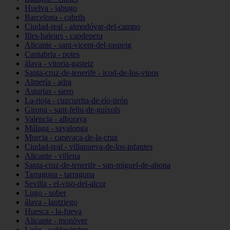
Huelva - jabugo
Barcelona - cabrils
Ciudad-real - almodóvar-del-campo
Illes-balears - capdepera
Alicante - sant-vicent-del-raspeig
Cantabria - potes
álava - vitoria-gasteiz
Santa-cruz-de-tenerife - icod-de-los-vinos
Almería - adra
Asturias - siero
La-rioja - cuzcurrita-de-río-tirón
Girona - sant-feliu-de-guíxols
Valencia - alboraya
Málaga - sayalonga
Murcia - caravaca-de-la-cruz
Ciudad-real - villanueva-de-los-infantes
Alicante - villena
Santa-cruz-de-tenerife - san-miguel-de-abona
Tarragona - tarragona
Sevilla - el-viso-del-alcor
Lugo - sober
álava - lantziego
Huesca - la-fueva
Alicante - monòver
León - valdevimbre