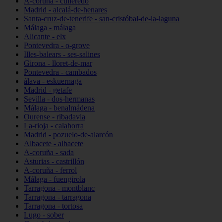
A-coruña - culleredo
Madrid - alcalá-de-henares
Santa-cruz-de-tenerife - san-cristóbal-de-la-laguna
Málaga - málaga
Alicante - elx
Pontevedra - o-grove
Illes-balears - ses-salines
Girona - lloret-de-mar
Pontevedra - cambados
álava - eskuernaga
Madrid - getafe
Sevilla - dos-hermanas
Málaga - benalmádena
Ourense - ribadavia
La-rioja - calahorra
Madrid - pozuelo-de-alarcón
Albacete - albacete
A-coruña - sada
Asturias - castrillón
A-coruña - ferrol
Málaga - fuengirola
Tarragona - montblanc
Tarragona - tarragona
Tarragona - tortosa
Lugo - sober