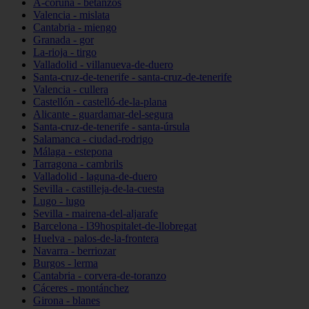
A-coruña - betanzos
Valencia - mislata
Cantabria - miengo
Granada - gor
La-rioja - tirgo
Valladolid - villanueva-de-duero
Santa-cruz-de-tenerife - santa-cruz-de-tenerife
Valencia - cullera
Castellón - castelló-de-la-plana
Alicante - guardamar-del-segura
Santa-cruz-de-tenerife - santa-úrsula
Salamanca - ciudad-rodrigo
Málaga - estepona
Tarragona - cambrils
Valladolid - laguna-de-duero
Sevilla - castilleja-de-la-cuesta
Lugo - lugo
Sevilla - mairena-del-aljarafe
Barcelona - l39hospitalet-de-llobregat
Huelva - palos-de-la-frontera
Navarra - berriozar
Burgos - lerma
Cantabria - corvera-de-toranzo
Cáceres - montánchez
Girona - blanes