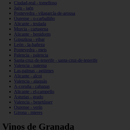
Ciudad-real - tomelloso
Jaén - jaén
Pontevedra - vilagarcía-de-arousa
Ourense - o-carballiño
Alicante - teulada
Murcia - cartagena
Alicante - benidorm
Gipuzkoa - eibar
León - la-bañeza
Pontevedra - meis
Palencia - palencia
Santa-cruz-de-tenerife - santa-cruz-de-tenerife
Valencia - paterna
Las-palmas - agüimes
Alicante - alcoi
Valencia - alaquàs
A-coruña - cabanas
Alicante - el-campello
Asturias - grado
Valencia - benetússer
Ourense - verín
Girona - mieres
Vinos de Granada