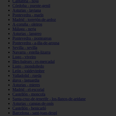
Cantabria - noja
Córdoba - puente-genil
Asturias - laviana
Pontevedra - marín
Madrid - torrejón-de-ardoz
A-coruña - oleiros
Málaga - nerja
Asturias - langreo
Pontevedra - ponteareas
Pontevedra - a-illa-de-arousa
Sevilla - sevilla
Navarra - estella-lizarra
Lugo - viveiro
Illes-balears - es-mercadal
Lugo - mondoñedo
León - valdevimbre
Valladolid - rueda
álava - laguardia
Asturias - mieres
Madrid - el-escorial
Castellón - moncofa
Santa-cruz-de-tenerife - los-llanos-de-aridane
Asturias - cangas-de-onís
Castellón - benicarló
Barcelona - sant-joan-despí