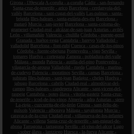
Girona - l39escala
A-coruña - a-coruña
Cádiz - san-fernando
Santa-cruz-de-tenerife - arico
Barcelona - cerdanyola-del-
vallès
Barcelona - sant-cugat-del-vallès
Las-palmas - santa-
brígida
Illes-balears - santa-eulària-des-riu
Barcelona -
mataró
Murcia - san-javier
Barcelona - santa-coloma-de-
gramenet
Ciudad-real - alcázar-de-san-juan
Asturias - avilés
León - villamañán
Valencia - chulilla
Córdoba - puente-genil
Granada - huétor-vega
Cantabria - bareyo
Valladolid -
valladolid
Barcelona - font-rubí
Cuenca - casas-de-los-pinos
Córdoba - fuente-obejuna
Pontevedra - vigo
Sevilla -
tomares
Huelva - cortegana
Zamora - pobladura-del-valle
Málaga - monda
Palencia - autilla-del-pino
Pontevedra -
vilagarcía-de-arousa
Valladolid - rueda
Cantabria - marina-
de-cudeyo
Palencia - moratinos
Sevilla - camas
Barcelona -
subirats
Illes-balears - sant-joan
Badajoz - cheles
Huelva -
jabugo
Barcelona - cabrils
Ciudad-real - almodóvar-del-
campo
Illes-balears - capdepera
Alicante - sant-vicent-del-
raspeig
Cantabria - potes
álava - vitoria-gasteiz
Santa-cruz-
de-tenerife - icod-de-los-vinos
Almería - adra
Asturias - siero
La-rioja - cuzcurrita-de-río-tirón
Girona - sant-feliu-de-
guíxols
Valencia - alboraya
Málaga - sayalonga
Murcia -
caravaca-de-la-cruz
Ciudad-real - villanueva-de-los-infantes
Alicante - villena
Santa-cruz-de-tenerife - san-miguel-de-
abona
Tarragona - tarragona
Sevilla - el-viso-del-alcor
Lugo
- sober
álava - lantziego
Huesca - la-fueva
Alicante -