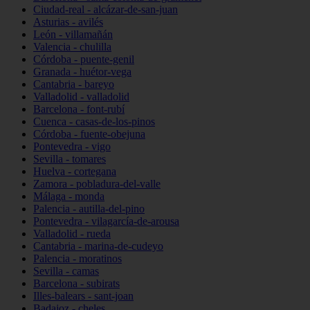
Ciudad-real - alcázar-de-san-juan
Asturias - avilés
León - villamañán
Valencia - chulilla
Córdoba - puente-genil
Granada - huétor-vega
Cantabria - bareyo
Valladolid - valladolid
Barcelona - font-rubí
Cuenca - casas-de-los-pinos
Córdoba - fuente-obejuna
Pontevedra - vigo
Sevilla - tomares
Huelva - cortegana
Zamora - pobladura-del-valle
Málaga - monda
Palencia - autilla-del-pino
Pontevedra - vilagarcía-de-arousa
Valladolid - rueda
Cantabria - marina-de-cudeyo
Palencia - moratinos
Sevilla - camas
Barcelona - subirats
Illes-balears - sant-joan
Badajoz - cheles