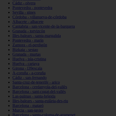
Cádiz - olvera
Pontevedra - pontevedra
Sevilla - gines
Córdoba - villanueva-de-córdoba
Albacete - albacete
Cantabria - san-vicente-de-la-barquera
Granada - torvizcón
Illes-balears - santa-margalida
Pontevedra - marín
Zamora - el-perdigón
Bizkaia - sestao
Granada - murtas
Huelva - isla-cristina
Huelva - cartaya
Girona - l39escala
A-coruña - a-coruña
Cádiz - san-fernando
Santa-cruz-de-tenerife - arico
Barcelona - cerdanyola-del-vallès
Barcelona - sant-cugat-del-vallès
Las-palmas - santa-brígida
Illes-balears - santa-eulària-des-riu
Barcelona - mataró
Murcia - san-javier
Barcelona - santa-coloma-de-gramenet