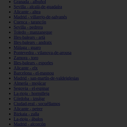
Granada - albuñol
Sevilla - alcalá-de-guadaíra
Alicante - altea
Madrid - villarejo-de-salvanés
Cuenca - tarancón
Sevilla - pedrera
Toledo - manzaneque
Illes-balears - artà
Illes-balears - andratx
Málaga - guaro
Pontevedra - vilanova-de-arousa
Zamora - toro
Illes-balears - esporles
Alicante - elx
Barcelona - el-masnou
Madrid - san-martín-de-valdeiglesias
Almería - mojácar
Segovia - el-espinar
La-rioja - hormilleja
Córdoba - iznájar
Ciudad-real - socuéllamos
Alicante - petrer
Bizkaia - zalla
La-rioja - ábalos
Madrid - alcorcón