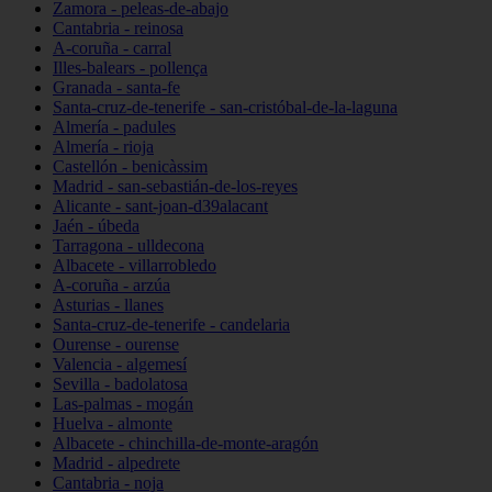
Zamora - peleas-de-abajo
Cantabria - reinosa
A-coruña - carral
Illes-balears - pollença
Granada - santa-fe
Santa-cruz-de-tenerife - san-cristóbal-de-la-laguna
Almería - padules
Almería - rioja
Castellón - benicàssim
Madrid - san-sebastián-de-los-reyes
Alicante - sant-joan-d39alacant
Jaén - úbeda
Tarragona - ulldecona
Albacete - villarrobledo
A-coruña - arzúa
Asturias - llanes
Santa-cruz-de-tenerife - candelaria
Ourense - ourense
Valencia - algemesí
Sevilla - badolatosa
Las-palmas - mogán
Huelva - almonte
Albacete - chinchilla-de-monte-aragón
Madrid - alpedrete
Cantabria - noja