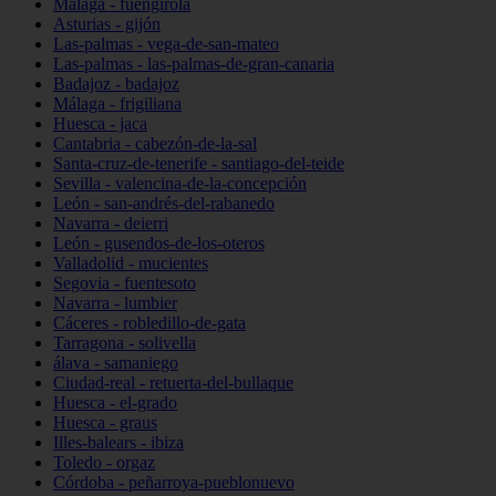
Málaga - fuengirola
Asturias - gijón
Las-palmas - vega-de-san-mateo
Las-palmas - las-palmas-de-gran-canaria
Badajoz - badajoz
Málaga - frigiliana
Huesca - jaca
Cantabria - cabezón-de-la-sal
Santa-cruz-de-tenerife - santiago-del-teide
Sevilla - valencina-de-la-concepción
León - san-andrés-del-rabanedo
Navarra - deierri
León - gusendos-de-los-oteros
Valladolid - mucientes
Segovia - fuentesoto
Navarra - lumbier
Cáceres - robledillo-de-gata
Tarragona - solivella
álava - samaniego
Ciudad-real - retuerta-del-bullaque
Huesca - el-grado
Huesca - graus
Illes-balears - ibiza
Toledo - orgaz
Córdoba - peñarroya-pueblonuevo