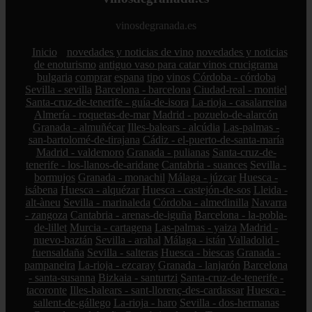
vinosdegranada.es
Inicio
novedades y noticias de vino
novedades y noticias
de enoturismo
antiguo vaso para catar vinos crucigrama
bulgaria
comprar
espana
tipo
vinos
Córdoba - córdoba
Sevilla - sevilla
Barcelona - barcelona
Ciudad-real - montiel
Santa-cruz-de-tenerife - guía-de-isora
La-rioja - casalarreina
Almería - roquetas-de-mar
Madrid - pozuelo-de-alarcón
Granada - almuñécar
Illes-balears - alcúdia
Las-palmas -
san-bartolomé-de-tirajana
Cádiz - el-puerto-de-santa-maría
Madrid - valdemoro
Granada - pulianas
Santa-cruz-de-
tenerife - los-llanos-de-aridane
Cantabria - suances
Sevilla -
bormujos
Granada - monachil
Málaga - júzcar
Huesca -
isábena
Huesca - alquézar
Huesca - castejón-de-sos
Lleida -
alt-àneu
Sevilla - marinaleda
Córdoba - almedinilla
Navarra
- zangoza
Cantabria - arenas-de-iguña
Barcelona - la-pobla-
de-lillet
Murcia - cartagena
Las-palmas - yaiza
Madrid -
nuevo-baztán
Sevilla - arahal
Málaga - istán
Valladolid -
fuensaldaña
Sevilla - salteras
Huesca - biescas
Granada -
pampaneira
La-rioja - ezcaray
Granada - lanjarón
Barcelona
- santa-susanna
Bizkaia - santurtzi
Santa-cruz-de-tenerife -
tacoronte
Illes-balears - sant-llorenç-des-cardassar
Huesca -
sallent-de-gállego
La-rioja - haro
Sevilla - dos-hermanas