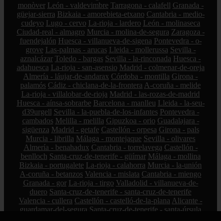
monòver
León - valdevimbre
Tarragona - calafell
Granada -
güejar-sierra
Bizkaia - amorebieta-etxano
Cantabria - medio-
cudeyo
Lugo - cervo
La-rioja - lardero
León - molinaseca
Ciudad-real - almagro
Murcia - molina-de-segura
Zaragoza -
fuendejalón
Huesca - villanueva-de-sigena
Pontevedra - o-
grove
Las-palmas - arucas
Lleida - mollerussa
Sevilla -
aznalcázar
Toledo - bargas
Sevilla - la-rinconada
Huesca -
adahuesca
La-rioja - san-asensio
Madrid - colmenar-de-oreja
Almería - láujar-de-andarax
Córdoba - montilla
Girona -
palamós
Cádiz - chiclana-de-la-frontera
A-coruña - melide
La-rioja - villalobar-de-rioja
Madrid - las-rozas-de-madrid
Huesca - aínsa-sobrarbe
Barcelona - manlleu
Lleida - la-seu-
d39urgell
Sevilla - la-puebla-de-los-infantes
Pontevedra -
cambados
Melilla - melilla
Gipuzkoa - orio
Guadalajara -
sigüenza
Madrid - getafe
Castellón - orpesa
Girona - pals
Murcia - librilla
Málaga - montejaque
Sevilla - olivares
Almería - benahadux
Cantabria - torrelavega
Castellón -
benlloch
Santa-cruz-de-tenerife - güímar
Málaga - mollina
Bizkaia - portugalete
La-rioja - calahorra
Murcia - la-unión
A-coruña - betanzos
Valencia - mislata
Cantabria - miengo
Granada - gor
La-rioja - tirgo
Valladolid - villanueva-de-
duero
Santa-cruz-de-tenerife - santa-cruz-de-tenerife
Valencia - cullera
Castellón - castelló-de-la-plana
Alicante -
guardamar-del-segura
Santa-cruz-de-tenerife - santa-úrsula
Salamanca - ciudad-rodrigo
Málaga - estepona
Tarragona -