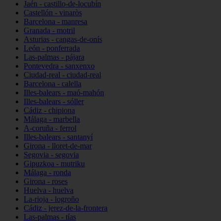
Jaén - castillo-de-locubín
Castellón - vinaròs
Barcelona - manresa
Granada - motril
Asturias - cangas-de-onís
León - ponferrada
Las-palmas - pájara
Pontevedra - sanxenxo
Ciudad-real - ciudad-real
Barcelona - calella
Illes-balears - maó-mahón
Illes-balears - sóller
Cádiz - chipiona
Málaga - marbella
A-coruña - ferrol
Illes-balears - santanyí
Girona - lloret-de-mar
Segovia - segovia
Gipuzkoa - mutriku
Málaga - ronda
Girona - roses
Huelva - huelva
La-rioja - logroño
Cádiz - jerez-de-la-frontera
Las-palmas - tías