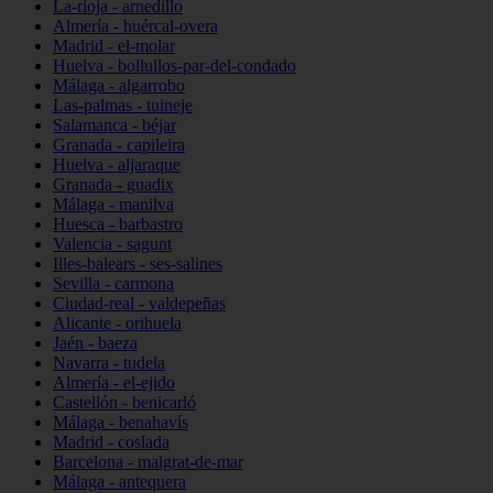
La-rioja - arnedillo
Almería - huércal-overa
Madrid - el-molar
Huelva - bollullos-par-del-condado
Málaga - algarrobo
Las-palmas - tuineje
Salamanca - béjar
Granada - capileira
Huelva - aljaraque
Granada - guadix
Málaga - manilva
Huesca - barbastro
Valencia - sagunt
Illes-balears - ses-salines
Sevilla - carmona
Ciudad-real - valdepeñas
Alicante - orihuela
Jaén - baeza
Navarra - tudela
Almería - el-ejido
Castellón - benicarló
Málaga - benahavís
Madrid - coslada
Barcelona - malgrat-de-mar
Málaga - antequera