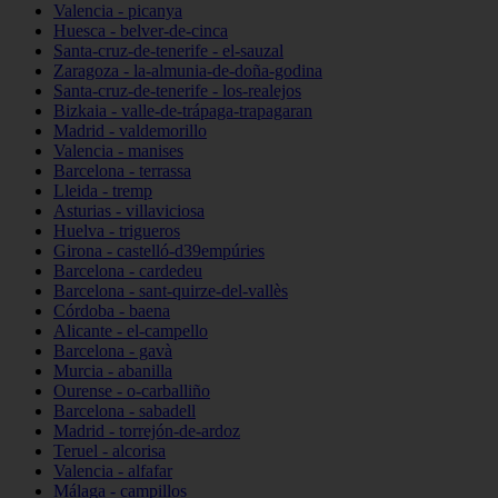
Valencia - picanya
Huesca - belver-de-cinca
Santa-cruz-de-tenerife - el-sauzal
Zaragoza - la-almunia-de-doña-godina
Santa-cruz-de-tenerife - los-realejos
Bizkaia - valle-de-trápaga-trapagaran
Madrid - valdemorillo
Valencia - manises
Barcelona - terrassa
Lleida - tremp
Asturias - villaviciosa
Huelva - trigueros
Girona - castelló-d39empúries
Barcelona - cardedeu
Barcelona - sant-quirze-del-vallès
Córdoba - baena
Alicante - el-campello
Barcelona - gavà
Murcia - abanilla
Ourense - o-carballiño
Barcelona - sabadell
Madrid - torrejón-de-ardoz
Teruel - alcorisa
Valencia - alfafar
Málaga - campillos