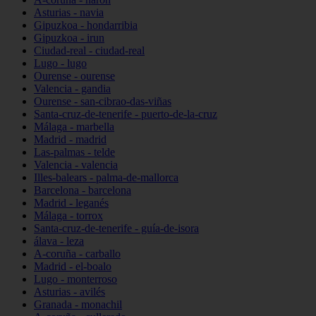
Asturias - navia
Gipuzkoa - hondarribia
Gipuzkoa - irun
Ciudad-real - ciudad-real
Lugo - lugo
Ourense - ourense
Valencia - gandia
Ourense - san-cibrao-das-viñas
Santa-cruz-de-tenerife - puerto-de-la-cruz
Málaga - marbella
Madrid - madrid
Las-palmas - telde
Valencia - valencia
Illes-balears - palma-de-mallorca
Barcelona - barcelona
Madrid - leganés
Málaga - torrox
Santa-cruz-de-tenerife - guía-de-isora
álava - leza
A-coruña - carballo
Madrid - el-boalo
Lugo - monterroso
Asturias - avilés
Granada - monachil