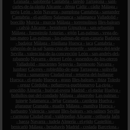
Granada - salobreña
Cantabria - laredo
Tarragona - sant-
carles-de-la-ràpita
Alicante - dénia
Cádiz - cádiz
Málaga -
nerja
León - león
Navarra - pamplona
Cantabria - santander
Cantabria - el-astillero
Salamanca - salamanca
Valladolid -
boecillo
Murcia - murcia
Málaga - torremolinos
Illes-balears
- calvià
Alicante - benidorm
Gipuzkoa - san-sebastián
Málaga - fuengirola
Asturias - gijón
Las-palmas - vega-de-
san-mateo
Las-palmas - las-palmas-de-gran-canaria
Badajoz
- badajoz
Málaga - frigiliana
Huesca - jaca
Cantabria -
cabezón-de-la-sal
Santa-cruz-de-tenerife - santiago-del-teide
Sevilla - valencina-de-la-concepción
León - san-andrés-del-
rabanedo
Navarra - deierri
León - gusendos-de-los-oteros
Valladolid - mucientes
Segovia - fuentesoto
Navarra -
lumbier
Cáceres - robledillo-de-gata
Tarragona - solivella
álava - samaniego
Ciudad-real - retuerta-del-bullaque
Huesca - el-grado
Huesca - graus
Illes-balears - ibiza
Toledo
- orgaz
Córdoba - peñarroya-pueblonuevo
La-rioja -
arnedillo
Almería - huércal-overa
Madrid - el-molar
Huelva -
bollullos-par-del-condado
Málaga - algarrobo
Las-palmas -
tuineje
Salamanca - béjar
Granada - capileira
Huelva -
aljaraque
Granada - guadix
Málaga - manilva
Huesca -
barbastro
Valencia - sagunt
Illes-balears - ses-salines
Sevilla
- carmona
Ciudad-real - valdepeñas
Alicante - orihuela
Jaén
- baeza
Navarra - tudela
Almería - el-ejido
Castellón -
benicarló
Málaga - benahavís
Madrid - coslada
Barcelona -