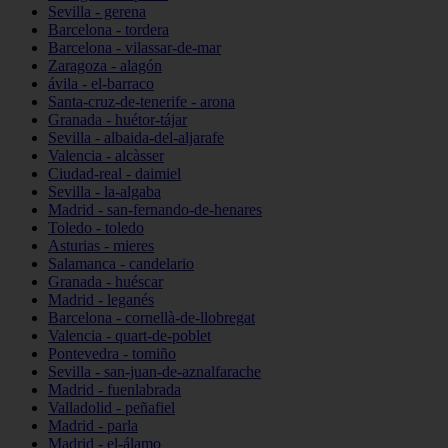
Sevilla - gerena
Barcelona - tordera
Barcelona - vilassar-de-mar
Zaragoza - alagón
ávila - el-barraco
Santa-cruz-de-tenerife - arona
Granada - huétor-tájar
Sevilla - albaida-del-aljarafe
Valencia - alcàsser
Ciudad-real - daimiel
Sevilla - la-algaba
Madrid - san-fernando-de-henares
Toledo - toledo
Asturias - mieres
Salamanca - candelario
Granada - huéscar
Madrid - leganés
Barcelona - cornellà-de-llobregat
Valencia - quart-de-poblet
Pontevedra - tomiño
Sevilla - san-juan-de-aznalfarache
Madrid - fuenlabrada
Valladolid - peñafiel
Madrid - parla
Madrid - el-álamo