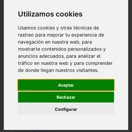
Santa-cruz-de-tenerife - los-llanos-de-aridane
Cantabria - suances
Utilizamos cookies
Sevilla - bormujos
Granada - monachil
Málaga - júzcar
Usamos cookies y otras técnicas de
Huesca - isábena
rastreo para mejorar tu experiencia de
Huesca - alquézar
navegación en nuestra web, para
Huesca - castejón-de-sos
Lleida - alt-àneu
mostrarte contenidos personalizados y
Sevilla - marinaleda
anuncios adecuados, para analizar el
Córdoba - almedinilla
tráfico en nuestra web y para comprender
Navarra - zangoza
Cantabria - arenas-de-iguña
de donde llegan nuestros visitantes.
Barcelona - la-pobla-de-lillet
Murcia - cartagena
Las-palmas - yaiza
Aceptar
Madrid - nuevo-baztán
Sevilla - arahal
Rechazar
Málaga - istán
Valladolid - fuensaldaña
Configurar
Sevilla - salteras
Huesca - biescas
Granada - pampaneira
La-rioja - ezcaray