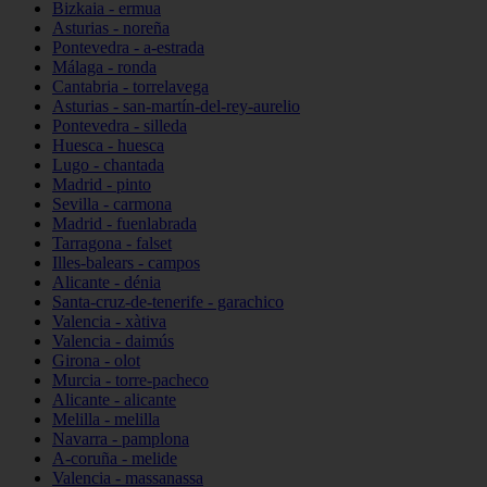
Bizkaia - ermua
Asturias - noreña
Pontevedra - a-estrada
Málaga - ronda
Cantabria - torrelavega
Asturias - san-martín-del-rey-aurelio
Pontevedra - silleda
Huesca - huesca
Lugo - chantada
Madrid - pinto
Sevilla - carmona
Madrid - fuenlabrada
Tarragona - falset
Illes-balears - campos
Alicante - dénia
Santa-cruz-de-tenerife - garachico
Valencia - xàtiva
Valencia - daimús
Girona - olot
Murcia - torre-pacheco
Alicante - alicante
Melilla - melilla
Navarra - pamplona
A-coruña - melide
Valencia - massanassa