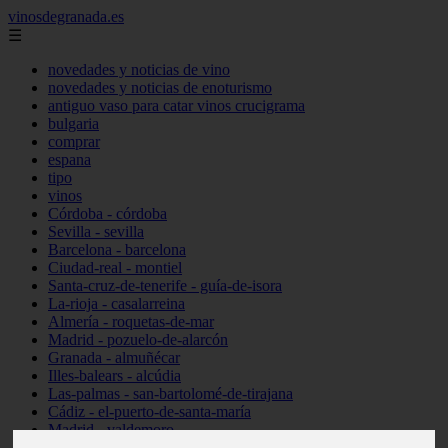
vinosdegranada.es
☰
novedades y noticias de vino
novedades y noticias de enoturismo
antiguo vaso para catar vinos crucigrama
bulgaria
comprar
espana
tipo
vinos
Córdoba - córdoba
Sevilla - sevilla
Barcelona - barcelona
Ciudad-real - montiel
Santa-cruz-de-tenerife - guía-de-isora
La-rioja - casalarreina
Almería - roquetas-de-mar
Madrid - pozuelo-de-alarcón
Granada - almuñécar
Illes-balears - alcúdia
Las-palmas - san-bartolomé-de-tirajana
Cádiz - el-puerto-de-santa-maría
Madrid - valdemoro
Granada - pulianas