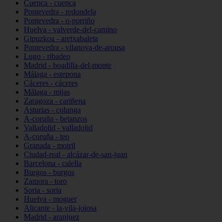
Cuenca - cuenca
Pontevedra - redondela
Pontevedra - o-porriño
Huelva - valverde-del-camino
Gipuzkoa - aretxabaleta
Pontevedra - vilanova-de-arousa
Lugo - ribadeo
Madrid - boadilla-del-monte
Málaga - estepona
Cáceres - cáceres
Málaga - mijas
Zaragoza - cariñena
Asturias - colunga
A-coruña - betanzos
Valladolid - valladolid
A-coruña - teo
Granada - motril
Ciudad-real - alcázar-de-san-juan
Barcelona - calella
Burgos - burgos
Zamora - toro
Soria - soria
Huelva - moguer
Alicante - la-vila-joiosa
Madrid - aranjuez