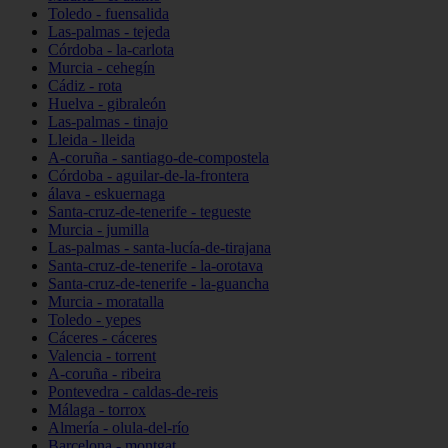
Toledo - fuensalida
Las-palmas - tejeda
Córdoba - la-carlota
Murcia - cehegín
Cádiz - rota
Huelva - gibraleón
Las-palmas - tinajo
Lleida - lleida
A-coruña - santiago-de-compostela
Córdoba - aguilar-de-la-frontera
álava - eskuernaga
Santa-cruz-de-tenerife - tegueste
Murcia - jumilla
Las-palmas - santa-lucía-de-tirajana
Santa-cruz-de-tenerife - la-orotava
Santa-cruz-de-tenerife - la-guancha
Murcia - moratalla
Toledo - yepes
Cáceres - cáceres
Valencia - torrent
A-coruña - ribeira
Pontevedra - caldas-de-reis
Málaga - torrox
Almería - olula-del-río
Barcelona - montgat