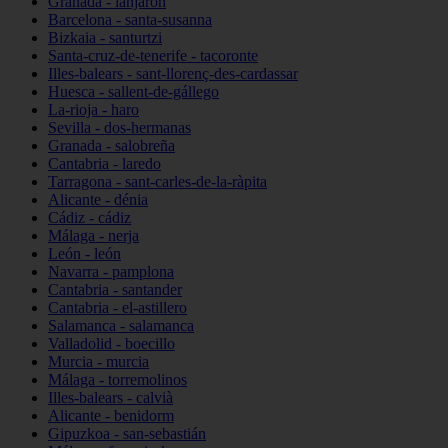
Granada - lanjarón
Barcelona - santa-susanna
Bizkaia - santurtzi
Santa-cruz-de-tenerife - tacoronte
Illes-balears - sant-llorenç-des-cardassar
Huesca - sallent-de-gállego
La-rioja - haro
Sevilla - dos-hermanas
Granada - salobreña
Cantabria - laredo
Tarragona - sant-carles-de-la-ràpita
Alicante - dénia
Cádiz - cádiz
Málaga - nerja
León - león
Navarra - pamplona
Cantabria - santander
Cantabria - el-astillero
Salamanca - salamanca
Valladolid - boecillo
Murcia - murcia
Málaga - torremolinos
Illes-balears - calvià
Alicante - benidorm
Gipuzkoa - san-sebastián