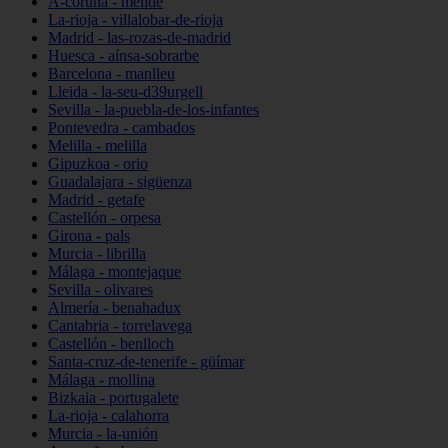
A-coruña - melide
La-rioja - villalobar-de-rioja
Madrid - las-rozas-de-madrid
Huesca - aínsa-sobrarbe
Barcelona - manlleu
Lleida - la-seu-d39urgell
Sevilla - la-puebla-de-los-infantes
Pontevedra - cambados
Melilla - melilla
Gipuzkoa - orio
Guadalajara - sigüenza
Madrid - getafe
Castellón - orpesa
Girona - pals
Murcia - librilla
Málaga - montejaque
Sevilla - olivares
Almería - benahadux
Cantabria - torrelavega
Castellón - benlloch
Santa-cruz-de-tenerife - güímar
Málaga - mollina
Bizkaia - portugalete
La-rioja - calahorra
Murcia - la-unión