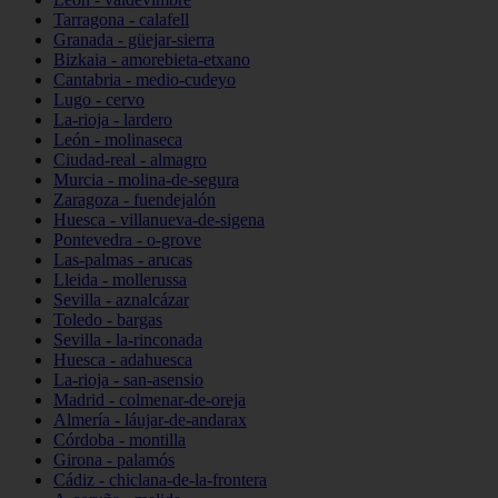
Tarragona - calafell
Granada - güejar-sierra
Bizkaia - amorebieta-etxano
Cantabria - medio-cudeyo
Lugo - cervo
La-rioja - lardero
León - molinaseca
Ciudad-real - almagro
Murcia - molina-de-segura
Zaragoza - fuendejalón
Huesca - villanueva-de-sigena
Pontevedra - o-grove
Las-palmas - arucas
Lleida - mollerussa
Sevilla - aznalcázar
Toledo - bargas
Sevilla - la-rinconada
Huesca - adahuesca
La-rioja - san-asensio
Madrid - colmenar-de-oreja
Almería - láujar-de-andarax
Córdoba - montilla
Girona - palamós
Cádiz - chiclana-de-la-frontera