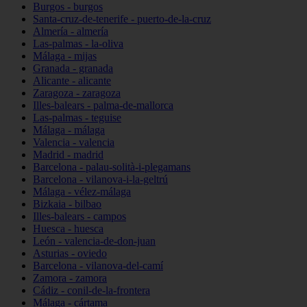
Burgos - burgos
Santa-cruz-de-tenerife - puerto-de-la-cruz
Almería - almería
Las-palmas - la-oliva
Málaga - mijas
Granada - granada
Alicante - alicante
Zaragoza - zaragoza
Illes-balears - palma-de-mallorca
Las-palmas - teguise
Málaga - málaga
Valencia - valencia
Madrid - madrid
Barcelona - palau-solità-i-plegamans
Barcelona - vilanova-i-la-geltrú
Málaga - vélez-málaga
Bizkaia - bilbao
Illes-balears - campos
Huesca - huesca
León - valencia-de-don-juan
Asturias - oviedo
Barcelona - vilanova-del-camí
Zamora - zamora
Cádiz - conil-de-la-frontera
Málaga - cártama