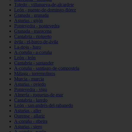
Toledo - villanueva-de-alcardete
León - puente-de-domingo-flórez
Granada - granada
Asturias - gijón
Pontevedra - pontevedra
Granada - maracena
Cantabria - riotuerto
ávila - el-barco-de-ávila
La-rioja - haro
A-coruña - a-coruña
León - león
Cantabria - santander
A-coruña - santiago-de-compostela
Málaga - torremolinos
Murcia - murcia
Asturias - oviedo
Pontevedra - vigo
Almería - roquetas-de-mar
Cantabria - laredo
León - san-andrés-del-rabanedo
Asturias - aller
Ourense - allariz
A-coruña - ribeira
Asturias - siero
A-coruña - narón