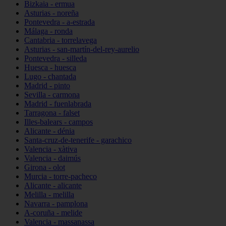
Bizkaia - ermua
Asturias - noreña
Pontevedra - a-estrada
Málaga - ronda
Cantabria - torrelavega
Asturias - san-martín-del-rey-aurelio
Pontevedra - silleda
Huesca - huesca
Lugo - chantada
Madrid - pinto
Sevilla - carmona
Madrid - fuenlabrada
Tarragona - falset
Illes-balears - campos
Alicante - dénia
Santa-cruz-de-tenerife - garachico
Valencia - xàtiva
Valencia - daimús
Girona - olot
Murcia - torre-pacheco
Alicante - alicante
Melilla - melilla
Navarra - pamplona
A-coruña - melide
Valencia - massanassa