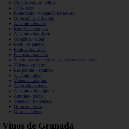
Ciudad-real - tomelloso
Jaén - jaén
Pontevedra - vilagarcía-de-arousa
Ourense - o-carballiño
Alicante - teulada
Murcia - cartagena
Alicante - benidorm
Gipuzkoa - eibar
León - la-bañeza
Pontevedra - meis
Palencia - palencia
Santa-cruz-de-tenerife - santa-cruz-de-tenerife
Valencia - paterna
Las-palmas - agüimes
Alicante - alcoi
Valencia - alaquàs
A-coruña - cabanas
Alicante - el-campello
Asturias - grado
Valencia - benetússer
Ourense - verín
Girona - mieres
Vinos de Granada