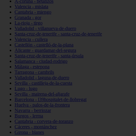
A-coruña - betanzos
Valencia - mislata
Cantabria - miengo
Granada - gor
La-rioja - tirgo
Valladolid - villanueva-de-duero
Santa-cruz-de-tenerife - santa-cruz-de-tenerife
Valencia - cullera
Castellón - castelló-de-la-plana
Alicante - guardamar-del-segura
Santa-cruz-de-tenerife - santa-úrsula
Salamanca - ciudad-rodrigo
Málaga - estepona
Tarragona - cambrils
Valladolid - laguna-de-duero
Sevilla - castilleja-de-la-cuesta
Lugo - lugo
Sevilla - mairena-del-aljarafe
Barcelona - l39hospitalet-de-llobregat
Huelva - palos-de-la-frontera
Navarra - berriozar
Burgos - lerma
Cantabria - corvera-de-toranzo
Cáceres - montánchez
Girona - blanes