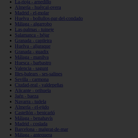
La-rioja - arnedillo
Almería - huércal-overa
Madrid - el-molar
Huelva - bollullos-par-del-condado
Málaga - algarrobo
Las-palmas - tuineje
Salamanca - béjar
Granada - capileira
Huelva - aljaraque
Granada - guadix
Málaga - manilva
Huesca - barbastro
Valencia - sagunt
Illes-balears - ses-salines
Sevilla - carmona
Ciudad-real - valdepeñas
Alicante - orihuela
Jaén - baeza
Navarra - tudela
Almería - el-ejido
Castellón - benicarló
Málaga - benahavís
Madrid - coslada
Barcelona - malgrat-de-mar
Málaga - antequera