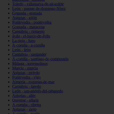
Toledo - villanueva-de-alcardete
León - puente-de-domingo-flórez
Granada - granada
Asturias - gijón
Pontevedra - pontevedra
Granada - maracena
Cantabria - riotuerto
ávila - el-barco-de-ávila
La-rioja - haro
A-coruña - a-coruña
León - león
Cantabria - santander
A-coruña - santiago-de-compostela
Málaga - torremolinos
Murcia - murcia
Asturias - oviedo
Pontevedra - vigo
Almería - roquetas-de-mar
Cantabria - laredo
León - san-andrés-del-rabanedo
Asturias - aller
Ourense - allariz
A-coruña - ribeira
Asturias - siero
A-coruña - narón