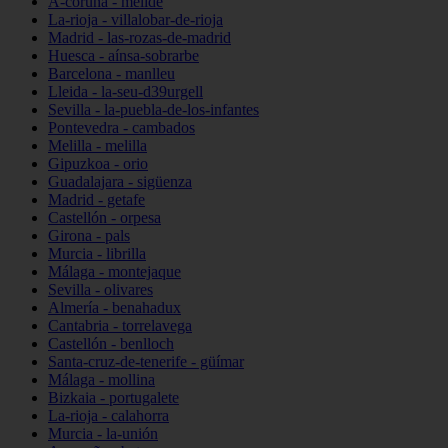
A-coruña - melide
La-rioja - villalobar-de-rioja
Madrid - las-rozas-de-madrid
Huesca - aínsa-sobrarbe
Barcelona - manlleu
Lleida - la-seu-d39urgell
Sevilla - la-puebla-de-los-infantes
Pontevedra - cambados
Melilla - melilla
Gipuzkoa - orio
Guadalajara - sigüenza
Madrid - getafe
Castellón - orpesa
Girona - pals
Murcia - librilla
Málaga - montejaque
Sevilla - olivares
Almería - benahadux
Cantabria - torrelavega
Castellón - benlloch
Santa-cruz-de-tenerife - güímar
Málaga - mollina
Bizkaia - portugalete
La-rioja - calahorra
Murcia - la-unión