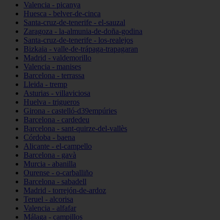
Valencia - picanya
Huesca - belver-de-cinca
Santa-cruz-de-tenerife - el-sauzal
Zaragoza - la-almunia-de-doña-godina
Santa-cruz-de-tenerife - los-realejos
Bizkaia - valle-de-trápaga-trapagaran
Madrid - valdemorillo
Valencia - manises
Barcelona - terrassa
Lleida - tremp
Asturias - villaviciosa
Huelva - trigueros
Girona - castelló-d39empúries
Barcelona - cardedeu
Barcelona - sant-quirze-del-vallès
Córdoba - baena
Alicante - el-campello
Barcelona - gavà
Murcia - abanilla
Ourense - o-carballiño
Barcelona - sabadell
Madrid - torrejón-de-ardoz
Teruel - alcorisa
Valencia - alfafar
Málaga - campillos