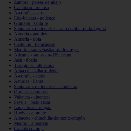
Zamora - peleas-de-abajo
Cantabria - reinosa
A-coruña - carral
Illes-balears - pollença
Granada - santa-fe
Santa-cruz-de-tenerife - san-cristóbal-de-la-laguna
Almería - padules
Almería - rioja
Castellón - benicàssim
Madrid - san-sebastián-de-los-reyes
Alicante - sant-joan-d39alacant
Jaén - úbeda
Tarragona - ulldecona
Albacete - villarrobledo
A-coruña - arzúa
Asturias - llanes
Santa-cruz-de-tenerife - candelaria
Ourense - ourense
Valencia - algemesí
Sevilla - badolatosa
Las-palmas - mogán
Huelva - almonte
Albacete - chinchilla-de-monte-aragón
Madrid - alpedrete
Cantabria - noja