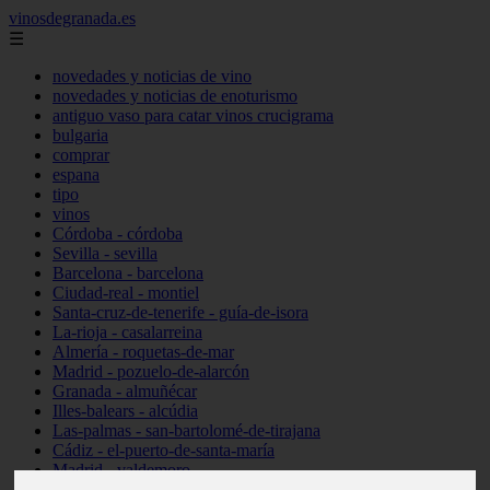
vinosdegranada.es
☰
novedades y noticias de vino
novedades y noticias de enoturismo
antiguo vaso para catar vinos crucigrama
bulgaria
comprar
espana
tipo
vinos
Córdoba - córdoba
Sevilla - sevilla
Barcelona - barcelona
Ciudad-real - montiel
Santa-cruz-de-tenerife - guía-de-isora
La-rioja - casalarreina
Almería - roquetas-de-mar
Madrid - pozuelo-de-alarcón
Granada - almuñécar
Illes-balears - alcúdia
Las-palmas - san-bartolomé-de-tirajana
Cádiz - el-puerto-de-santa-maría
Madrid - valdemoro
Granada - pulianas