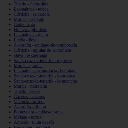
Toledo - fuensalida
Las-palmas - tejeda
Córdoba - la-carlota
Murcia - cehegín
Cádiz - rota
Huelva - gibraleón
Las-palmas - tinajo
Lleida - lleida
A-coruña - santiago-de-compostela
Córdoba - aguilar-de-la-frontera
álava - eskuernaga
Santa-cruz-de-tenerife - tegueste
Murcia - jumilla
Las-palmas - santa-lucía-de-tirajana
Santa-cruz-de-tenerife - la-orotava
Santa-cruz-de-tenerife - la-guancha
Murcia - moratalla
Toledo - yepes
Cáceres - cáceres
Valencia - torrent
A-coruña - ribeira
Pontevedra - caldas-de-reis
Málaga - torrox
Almería - olula-del-río
Barcelona - montgat