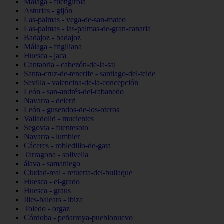
Málaga - fuengirola
Asturias - gijón
Las-palmas - vega-de-san-mateo
Las-palmas - las-palmas-de-gran-canaria
Badajoz - badajoz
Málaga - frigiliana
Huesca - jaca
Cantabria - cabezón-de-la-sal
Santa-cruz-de-tenerife - santiago-del-teide
Sevilla - valencina-de-la-concepción
León - san-andrés-del-rabanedo
Navarra - deierri
León - gusendos-de-los-oteros
Valladolid - mucientes
Segovia - fuentesoto
Navarra - lumbier
Cáceres - robledillo-de-gata
Tarragona - solivella
álava - samaniego
Ciudad-real - retuerta-del-bullaque
Huesca - el-grado
Huesca - graus
Illes-balears - ibiza
Toledo - orgaz
Córdoba - peñarroya-pueblonuevo