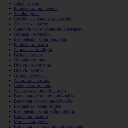
Cádiz - olvera
Pontevedra - pontevedra
Sevilla - gines
Córdoba - villanueva-de-córdoba
Albacete - albacete
Cantabria - san-vicente-de-la-barquera
Granada - torvizcón
Illes-balears - santa-margalida
Pontevedra - marín
Zamora - el-perdigón
Bizkaia - sestao
Granada - murtas
Huelva - isla-cristina
Huelva - cartaya
Girona - l39escala
A-coruña - a-coruña
Cádiz - san-fernando
Santa-cruz-de-tenerife - arico
Barcelona - cerdanyola-del-vallès
Barcelona - sant-cugat-del-vallès
Las-palmas - santa-brígida
Illes-balears - santa-eulària-des-riu
Barcelona - mataró
Murcia - san-javier
Barcelona - santa-coloma-de-gramenet