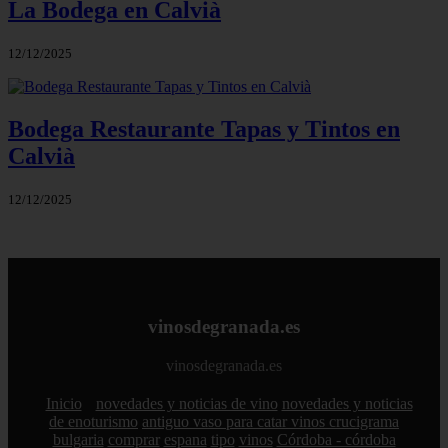
La Bodega en Calvià
12/12/2025
Bodega Restaurante Tapas y Tintos en
Calvià
12/12/2025
vinosdegranada.es
vinosdegranada.es
Inicio
novedades y noticias de vino
novedades y noticias
de enoturismo
antiguo vaso para catar vinos crucigrama
bulgaria
comprar
espana
tipo
vinos
Córdoba - córdoba