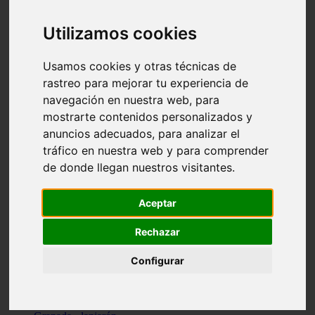
Santa-cruz-de-tenerife - los-llanos-de-aridane
Cantabria - suances
Utilizamos cookies
Sevilla - bormujos
Granada - monachil
Málaga - júzcar
Usamos cookies y otras técnicas de
Huesca - isábena
rastreo para mejorar tu experiencia de
Huesca - alquézar
navegación en nuestra web, para
Huesca - castejón-de-sos
Lleida - alt-àneu
mostrarte contenidos personalizados y
Sevilla - marinaleda
anuncios adecuados, para analizar el
Córdoba - almedinilla
tráfico en nuestra web y para comprender
Navarra - zangoza
Cantabria - arenas-de-iguña
de donde llegan nuestros visitantes.
Barcelona - la-pobla-de-lillet
Murcia - cartagena
Las-palmas - yaiza
Aceptar
Madrid - nuevo-baztán
Sevilla - arahal
Rechazar
Málaga - istán
Valladolid - fuensaldaña
Configurar
Sevilla - salteras
Huesca - biescas
Granada - pampaneira
La-rioja - ezcaray