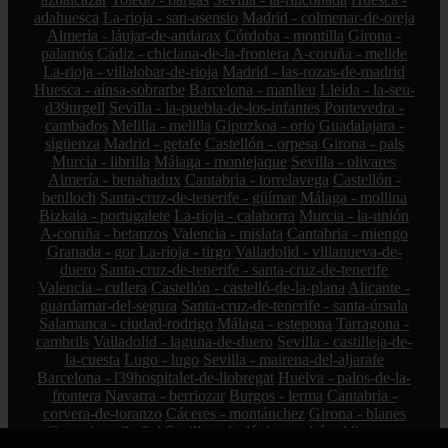
adahuesca
La-rioja - san-asensio
Madrid - colmenar-de-oreja
Almería - láujar-de-andarax
Córdoba - montilla
Girona -
palamós
Cádiz - chiclana-de-la-frontera
A-coruña - melide
La-rioja - villalobar-de-rioja
Madrid - las-rozas-de-madrid
Huesca - aínsa-sobrarbe
Barcelona - manlleu
Lleida - la-seu-
d39urgell
Sevilla - la-puebla-de-los-infantes
Pontevedra -
cambados
Melilla - melilla
Gipuzkoa - orio
Guadalajara -
sigüenza
Madrid - getafe
Castellón - orpesa
Girona - pals
Murcia - librilla
Málaga - montejaque
Sevilla - olivares
Almería - benahadux
Cantabria - torrelavega
Castellón -
benlloch
Santa-cruz-de-tenerife - güímar
Málaga - mollina
Bizkaia - portugalete
La-rioja - calahorra
Murcia - la-unión
A-coruña - betanzos
Valencia - mislata
Cantabria - miengo
Granada - gor
La-rioja - tirgo
Valladolid - villanueva-de-
duero
Santa-cruz-de-tenerife - santa-cruz-de-tenerife
Valencia - cullera
Castellón - castelló-de-la-plana
Alicante -
guardamar-del-segura
Santa-cruz-de-tenerife - santa-úrsula
Salamanca - ciudad-rodrigo
Málaga - estepona
Tarragona -
cambrils
Valladolid - laguna-de-duero
Sevilla - castilleja-de-
la-cuesta
Lugo - lugo
Sevilla - mairena-del-aljarafe
Barcelona - l39hospitalet-de-llobregat
Huelva - palos-de-la-
frontera
Navarra - berriozar
Burgos - lerma
Cantabria -
corvera-de-toranzo
Cáceres - montánchez
Girona - blanes
Granada - albuñol
Sevilla - alcalá-de-guadaíra
Alicante -