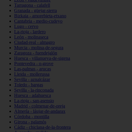
Tarragona - calafell
Granada - güejar-sierra
Bizkaia - amorebieta-etxano
Cantabria - medio-cudeyo
Lugo - cervo
La-rioja - lardero
León - molinaseca
Ciudad-real - almagro
Murcia - molina-de-segura
Zaragoza - fuendejalón
Huesca - villanueva-de-sigena
Pontevedra - o-grove
Las-palmas - arucas
Lleida - mollerussa
Sevilla - aznalcázar
Toledo - bargas
Sevilla - la-rinconada
Huesca - adahuesca
La-rioja - san-asensio
Madrid - colmenar-de-oreja
Almería - láujar-de-andarax
Córdoba - montilla
Girona - palamós
Cádiz - chiclana-de-la-frontera