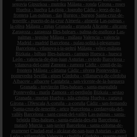
segovia
Gipuzkoa - mutriku
Málaga - ronda
Girona - roses
Huelva - huelva
La-rioja - logroño
Cádiz - jerez-de-la-
frontera
Las-palmas - tías
Burgos - burgos
Santa-cruz-de-
tenerife - puerto-de-la-cruz
Almería - almería
Las-palmas -
la-oliva
Málaga - mijas
Granada - granada
Alicante - alicante
Zaragoza - zaragoza
Illes-balears - palma-de-mallorca
Las-
palmas - teguise
Málaga - málaga
Valencia - valencia
Madrid - madrid
Barcelona - palau-solità-i-plegamans
Barcelona - vilanova-i-la-geltrú
Málaga - vélez-málaga
Bizkaia - bilbao
Illes-balears - campos
Huesca - huesca
León - valencia-de-don-juan
Asturias - oviedo
Barcelona -
vilanova-del-camí
Zamora - zamora
Cádiz - conil-de-la-
frontera
Málaga - cártama
Cádiz - olvera
Pontevedra -
pontevedra
Sevilla - gines
Córdoba - villanueva-de-córdoba
Albacete - albacete
Cantabria - san-vicente-de-la-barquera
Granada - torvizcón
Illes-balears - santa-margalida
Pontevedra - marín
Zamora - el-perdigón
Bizkaia - sestao
Granada - murtas
Huelva - isla-cristina
Huelva - cartaya
Girona - l39escala
A-coruña - a-coruña
Cádiz - san-fernando
Santa-cruz-de-tenerife - arico
Barcelona - cerdanyola-del-
vallès
Barcelona - sant-cugat-del-vallès
Las-palmas - santa-
brígida
Illes-balears - santa-eulària-des-riu
Barcelona -
mataró
Murcia - san-javier
Barcelona - santa-coloma-de-
gramenet
Ciudad-real - alcázar-de-san-juan
Asturias - avilés
León - villamañán
Valencia - chulilla
Córdoba - puente-genil