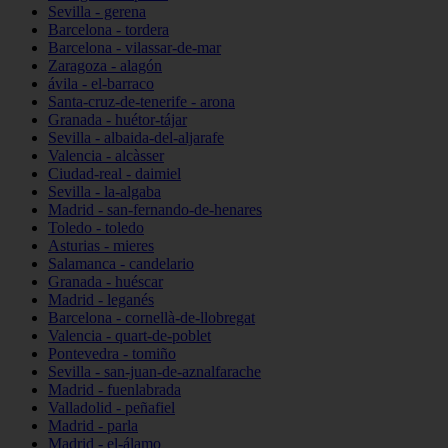
Sevilla - gerena
Barcelona - tordera
Barcelona - vilassar-de-mar
Zaragoza - alagón
ávila - el-barraco
Santa-cruz-de-tenerife - arona
Granada - huétor-tájar
Sevilla - albaida-del-aljarafe
Valencia - alcàsser
Ciudad-real - daimiel
Sevilla - la-algaba
Madrid - san-fernando-de-henares
Toledo - toledo
Asturias - mieres
Salamanca - candelario
Granada - huéscar
Madrid - leganés
Barcelona - cornellà-de-llobregat
Valencia - quart-de-poblet
Pontevedra - tomiño
Sevilla - san-juan-de-aznalfarache
Madrid - fuenlabrada
Valladolid - peñafiel
Madrid - parla
Madrid - el-álamo