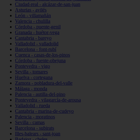
Ciudad-real - alcázar-de-san-juan
Asturias - avilés
León - villamañán
Valencia - chulilla
Córdoba - puente-genil
Granada - huétor-vega
Cantabria - bareyo
Valladolid - valladolid
Barcelona - font-rubí
Cuenca - casas-de-los-pinos
Córdoba - fuente-obejuna
Pontevedra - vigo
Sevilla - tomares
Huelva - cortegana
Zamora - pobladura-del-valle
Málaga - monda
Palencia - autilla-del-pino
Pontevedra - vilagarcía-de-arousa
Valladolid - rueda
Cantabria - marina-de-cudeyo
Palencia - moratinos
Sevilla - camas
Barcelona - subirats
Illes-balears - sant-joan
Badajoz - cheles