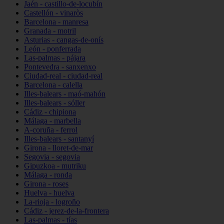
Jaén - castillo-de-locubín
Castellón - vinaròs
Barcelona - manresa
Granada - motril
Asturias - cangas-de-onís
León - ponferrada
Las-palmas - pájara
Pontevedra - sanxenxo
Ciudad-real - ciudad-real
Barcelona - calella
Illes-balears - maó-mahón
Illes-balears - sóller
Cádiz - chipiona
Málaga - marbella
A-coruña - ferrol
Illes-balears - santanyí
Girona - lloret-de-mar
Segovia - segovia
Gipuzkoa - mutriku
Málaga - ronda
Girona - roses
Huelva - huelva
La-rioja - logroño
Cádiz - jerez-de-la-frontera
Las-palmas - tías