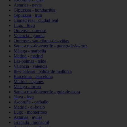
Asturias - navia
Gipuzkoa - hondarribia
Gipuzkoa - irun
Ciudad-real - ciudad-real
Lugo - lugo
Ourense - ourense
Valencia - gandia
Ourense - san-cibrao-das-viñas
Santa-cruz-de-tenerife - puerto-de-la-cruz
Málaga - marbella
Madrid - madrid
Las-palmas - telde
Valencia - valencia
Illes-balears - palma-de-mallorca
Barcelona - barcelona
Madrid - leganés
Málaga - torrox
Santa-cruz-de-tenerife - guía-de-isora
álava - leza
A-coruña - carballo
Madrid - el-boalo
Lugo - monterroso
Asturias - avilés
Granada - monachil