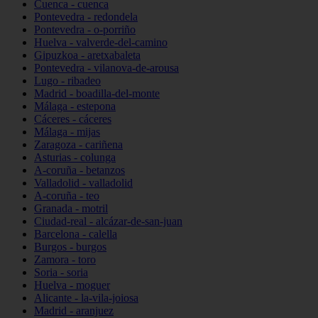
Cuenca - cuenca
Pontevedra - redondela
Pontevedra - o-porriño
Huelva - valverde-del-camino
Gipuzkoa - aretxabaleta
Pontevedra - vilanova-de-arousa
Lugo - ribadeo
Madrid - boadilla-del-monte
Málaga - estepona
Cáceres - cáceres
Málaga - mijas
Zaragoza - cariñena
Asturias - colunga
A-coruña - betanzos
Valladolid - valladolid
A-coruña - teo
Granada - motril
Ciudad-real - alcázar-de-san-juan
Barcelona - calella
Burgos - burgos
Zamora - toro
Soria - soria
Huelva - moguer
Alicante - la-vila-joiosa
Madrid - aranjuez