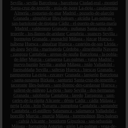
Sevilla - sevilla
Barcelona - barcelona
Ciudad-real - montiel
Santa-cruz-de-tenerife - guía-de-isora
La-rioja - casalarreina
Almería - roquetas-de-mar
Madrid - pozuelo-de-alarcón
Granada - almuñécar
Illes-balears - alcúdia
Las-palmas -
san-bartolomé-de-tirajana
Cádiz - el-puerto-de-santa-maría
Madrid - valdemoro
Granada - pulianas
Santa-cruz-de-
tenerife - los-llanos-de-aridane
Cantabria - suances
Sevilla -
bormujos
Granada - monachil
Málaga - júzcar
Huesca -
isábena
Huesca - alquézar
Huesca - castejón-de-sos
Lleida -
alt-àneu
Sevilla - marinaleda
Córdoba - almedinilla
Navarra
- zangoza
Cantabria - arenas-de-iguña
Barcelona - la-pobla-
de-lillet
Murcia - cartagena
Las-palmas - yaiza
Madrid -
nuevo-baztán
Sevilla - arahal
Málaga - istán
Valladolid -
fuensaldaña
Sevilla - salteras
Huesca - biescas
Granada -
pampaneira
La-rioja - ezcaray
Granada - lanjarón
Barcelona
- santa-susanna
Bizkaia - santurtzi
Santa-cruz-de-tenerife -
tacoronte
Illes-balears - sant-llorenç-des-cardassar
Huesca -
sallent-de-gállego
La-rioja - haro
Sevilla - dos-hermanas
Granada - salobreña
Cantabria - laredo
Tarragona - sant-
carles-de-la-ràpita
Alicante - dénia
Cádiz - cádiz
Málaga -
nerja
León - león
Navarra - pamplona
Cantabria - santander
Cantabria - el-astillero
Salamanca - salamanca
Valladolid -
boecillo
Murcia - murcia
Málaga - torremolinos
Illes-balears
- calvià
Alicante - benidorm
Gipuzkoa - san-sebastián
Málaga - fuengirola
Asturias - gijón
Las-palmas - vega-de-