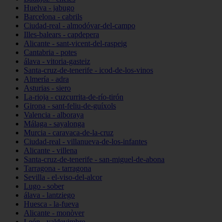
Huelva - jabugo
Barcelona - cabrils
Ciudad-real - almodóvar-del-campo
Illes-balears - capdepera
Alicante - sant-vicent-del-raspeig
Cantabria - potes
álava - vitoria-gasteiz
Santa-cruz-de-tenerife - icod-de-los-vinos
Almería - adra
Asturias - siero
La-rioja - cuzcurrita-de-río-tirón
Girona - sant-feliu-de-guíxols
Valencia - alboraya
Málaga - sayalonga
Murcia - caravaca-de-la-cruz
Ciudad-real - villanueva-de-los-infantes
Alicante - villena
Santa-cruz-de-tenerife - san-miguel-de-abona
Tarragona - tarragona
Sevilla - el-viso-del-alcor
Lugo - sober
álava - lantziego
Huesca - la-fueva
Alicante - monòver
León - valdevimbre