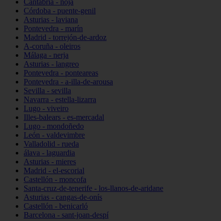
Cantabria - noja
Córdoba - puente-genil
Asturias - laviana
Pontevedra - marín
Madrid - torrejón-de-ardoz
A-coruña - oleiros
Málaga - nerja
Asturias - langreo
Pontevedra - ponteareas
Pontevedra - a-illa-de-arousa
Sevilla - sevilla
Navarra - estella-lizarra
Lugo - viveiro
Illes-balears - es-mercadal
Lugo - mondoñedo
León - valdevimbre
Valladolid - rueda
álava - laguardia
Asturias - mieres
Madrid - el-escorial
Castellón - moncofa
Santa-cruz-de-tenerife - los-llanos-de-aridane
Asturias - cangas-de-onís
Castellón - benicarló
Barcelona - sant-joan-despí