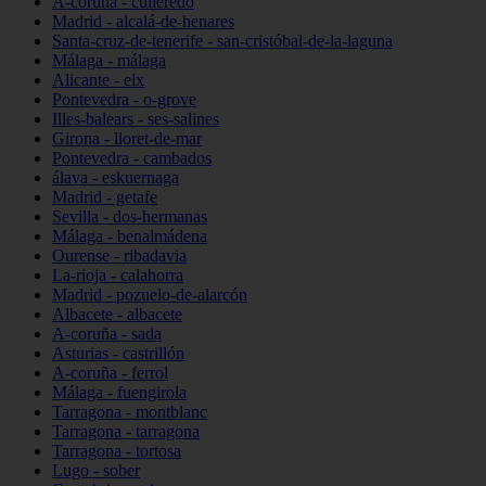
A-coruña - culleredo
Madrid - alcalá-de-henares
Santa-cruz-de-tenerife - san-cristóbal-de-la-laguna
Málaga - málaga
Alicante - elx
Pontevedra - o-grove
Illes-balears - ses-salines
Girona - lloret-de-mar
Pontevedra - cambados
álava - eskuernaga
Madrid - getafe
Sevilla - dos-hermanas
Málaga - benalmádena
Ourense - ribadavia
La-rioja - calahorra
Madrid - pozuelo-de-alarcón
Albacete - albacete
A-coruña - sada
Asturias - castrillón
A-coruña - ferrol
Málaga - fuengirola
Tarragona - montblanc
Tarragona - tarragona
Tarragona - tortosa
Lugo - sober