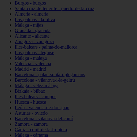
Burgos - burgos
Santa-cruz-de-tenerife - puerto-de-la-cruz
Almería - almería
Las-palmas - la-oliva
Málaga - mijas
Granada - granada
Alicante - alicante
Zaragoza - zaragoza
Illes-balears - palma-de-mallorca
Las-palmas - teguise
Málaga - málaga
Valencia - valencia
Madrid - madrid
Barcelona - palau-solità-i-plegamans
Barcelona - vilanova-i-la-geltrú
Málaga - vélez-málaga
Bizkaia - bilbao
Illes-balears - campos
Huesca - huesca
León - valencia-de-don-juan
Asturias - oviedo
Barcelona - vilanova-del-camí
Zamora - zamora
Cádiz - conil-de-la-frontera
Málaga - cártama