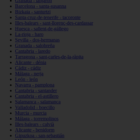
Granada - lanjarón
Barcelona - santa-susanna
Bizkaia - santurtzi
Santa-cruz-de-tenerife - tacoronte
Illes-balears - sant-llorenç-des-cardassar
Huesca - sallent-de-gállego
La-rioja - haro
Sevilla - dos-hermanas
Granada - salobreña
Cantabria - laredo
Tarragona - sant-carles-de-la-ràpita
Alicante - dénia
Cádiz - cádiz
Málaga - nerja
León - león
Navarra - pamplona
Cantabria - santander
Cantabria - el-astillero
Salamanca - salamanca
Valladolid - boecillo
Murcia - murcia
Málaga - torremolinos
Illes-balears - calvià
Alicante - benidorm
Gipuzkoa - san-sebastián