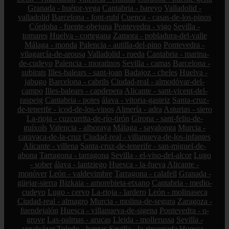
Granada - huétor-vega
Cantabria - bareyo
Valladolid -
valladolid
Barcelona - font-rubí
Cuenca - casas-de-los-pinos
Córdoba - fuente-obejuna
Pontevedra - vigo
Sevilla -
tomares
Huelva - cortegana
Zamora - pobladura-del-valle
Málaga - monda
Palencia - autilla-del-pino
Pontevedra -
vilagarcía-de-arousa
Valladolid - rueda
Cantabria - marina-
de-cudeyo
Palencia - moratinos
Sevilla - camas
Barcelona -
subirats
Illes-balears - sant-joan
Badajoz - cheles
Huelva -
jabugo
Barcelona - cabrils
Ciudad-real - almodóvar-del-
campo
Illes-balears - capdepera
Alicante - sant-vicent-del-
raspeig
Cantabria - potes
álava - vitoria-gasteiz
Santa-cruz-
de-tenerife - icod-de-los-vinos
Almería - adra
Asturias - siero
La-rioja - cuzcurrita-de-río-tirón
Girona - sant-feliu-de-
guíxols
Valencia - alboraya
Málaga - sayalonga
Murcia -
caravaca-de-la-cruz
Ciudad-real - villanueva-de-los-infantes
Alicante - villena
Santa-cruz-de-tenerife - san-miguel-de-
abona
Tarragona - tarragona
Sevilla - el-viso-del-alcor
Lugo
- sober
álava - lantziego
Huesca - la-fueva
Alicante -
monòver
León - valdevimbre
Tarragona - calafell
Granada -
güejar-sierra
Bizkaia - amorebieta-etxano
Cantabria - medio-
cudeyo
Lugo - cervo
La-rioja - lardero
León - molinaseca
Ciudad-real - almagro
Murcia - molina-de-segura
Zaragoza -
fuendejalón
Huesca - villanueva-de-sigena
Pontevedra - o-
grove
Las-palmas - arucas
Lleida - mollerussa
Sevilla -
aznalcázar
Toledo - bargas
Sevilla - la-rinconada
Huesca -