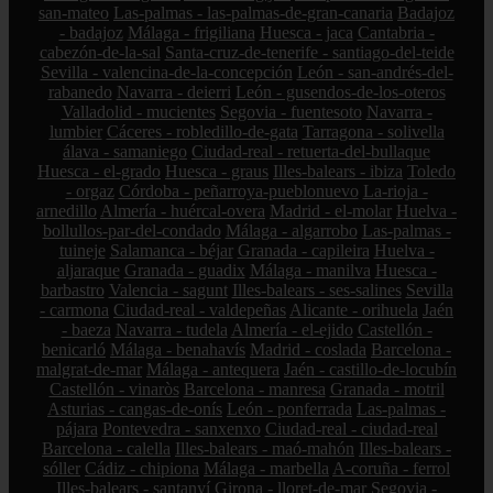
san-mateo
Las-palmas - las-palmas-de-gran-canaria
Badajoz
- badajoz
Málaga - frigiliana
Huesca - jaca
Cantabria -
cabezón-de-la-sal
Santa-cruz-de-tenerife - santiago-del-teide
Sevilla - valencina-de-la-concepción
León - san-andrés-del-
rabanedo
Navarra - deierri
León - gusendos-de-los-oteros
Valladolid - mucientes
Segovia - fuentesoto
Navarra -
lumbier
Cáceres - robledillo-de-gata
Tarragona - solivella
álava - samaniego
Ciudad-real - retuerta-del-bullaque
Huesca - el-grado
Huesca - graus
Illes-balears - ibiza
Toledo
- orgaz
Córdoba - peñarroya-pueblonuevo
La-rioja -
arnedillo
Almería - huércal-overa
Madrid - el-molar
Huelva -
bollullos-par-del-condado
Málaga - algarrobo
Las-palmas -
tuineje
Salamanca - béjar
Granada - capileira
Huelva -
aljaraque
Granada - guadix
Málaga - manilva
Huesca -
barbastro
Valencia - sagunt
Illes-balears - ses-salines
Sevilla
- carmona
Ciudad-real - valdepeñas
Alicante - orihuela
Jaén
- baeza
Navarra - tudela
Almería - el-ejido
Castellón -
benicarló
Málaga - benahavís
Madrid - coslada
Barcelona -
malgrat-de-mar
Málaga - antequera
Jaén - castillo-de-locubín
Castellón - vinaròs
Barcelona - manresa
Granada - motril
Asturias - cangas-de-onís
León - ponferrada
Las-palmas -
pájara
Pontevedra - sanxenxo
Ciudad-real - ciudad-real
Barcelona - calella
Illes-balears - maó-mahón
Illes-balears -
sóller
Cádiz - chipiona
Málaga - marbella
A-coruña - ferrol
Illes-balears - santanyí
Girona - lloret-de-mar
Segovia -