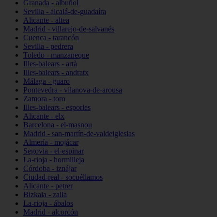
Granada - albuñol
Sevilla - alcalá-de-guadaíra
Alicante - altea
Madrid - villarejo-de-salvanés
Cuenca - tarancón
Sevilla - pedrera
Toledo - manzaneque
Illes-balears - artà
Illes-balears - andratx
Málaga - guaro
Pontevedra - vilanova-de-arousa
Zamora - toro
Illes-balears - esporles
Alicante - elx
Barcelona - el-masnou
Madrid - san-martín-de-valdeiglesias
Almería - mojácar
Segovia - el-espinar
La-rioja - hormilleja
Córdoba - iznájar
Ciudad-real - socuéllamos
Alicante - petrer
Bizkaia - zalla
La-rioja - ábalos
Madrid - alcorcón