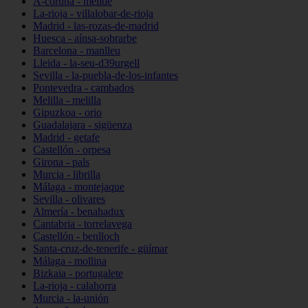
A-coruña - melide
La-rioja - villalobar-de-rioja
Madrid - las-rozas-de-madrid
Huesca - aínsa-sobrarbe
Barcelona - manlleu
Lleida - la-seu-d39urgell
Sevilla - la-puebla-de-los-infantes
Pontevedra - cambados
Melilla - melilla
Gipuzkoa - orio
Guadalajara - sigüenza
Madrid - getafe
Castellón - orpesa
Girona - pals
Murcia - librilla
Málaga - montejaque
Sevilla - olivares
Almería - benahadux
Cantabria - torrelavega
Castellón - benlloch
Santa-cruz-de-tenerife - güímar
Málaga - mollina
Bizkaia - portugalete
La-rioja - calahorra
Murcia - la-unión