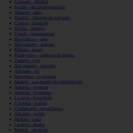
Granada - albuñol
Sevilla - alcalá-de-guadaíra
Alicante - altea
Madrid - villarejo-de-salvanés
Cuenca - tarancón
Sevilla - pedrera
Toledo - manzaneque
Illes-balears - artà
Illes-balears - andratx
Málaga - guaro
Pontevedra - vilanova-de-arousa
Zamora - toro
Illes-balears - esporles
Alicante - elx
Barcelona - el-masnou
Madrid - san-martín-de-valdeiglesias
Almería - mojácar
Segovia - el-espinar
La-rioja - hormilleja
Córdoba - iznájar
Ciudad-real - socuéllamos
Alicante - petrer
Bizkaia - zalla
La-rioja - ábalos
Madrid - alcorcón