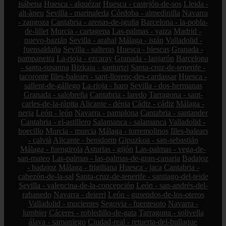
isábena
Huesca - alquézar
Huesca - castejón-de-sos
Lleida -
alt-àneu
Sevilla - marinaleda
Córdoba - almedinilla
Navarra
- zangoza
Cantabria - arenas-de-iguña
Barcelona - la-pobla-
de-lillet
Murcia - cartagena
Las-palmas - yaiza
Madrid -
nuevo-baztán
Sevilla - arahal
Málaga - istán
Valladolid -
fuensaldaña
Sevilla - salteras
Huesca - biescas
Granada -
pampaneira
La-rioja - ezcaray
Granada - lanjarón
Barcelona
- santa-susanna
Bizkaia - santurtzi
Santa-cruz-de-tenerife -
tacoronte
Illes-balears - sant-llorenç-des-cardassar
Huesca -
sallent-de-gállego
La-rioja - haro
Sevilla - dos-hermanas
Granada - salobreña
Cantabria - laredo
Tarragona - sant-
carles-de-la-ràpita
Alicante - dénia
Cádiz - cádiz
Málaga -
nerja
León - león
Navarra - pamplona
Cantabria - santander
Cantabria - el-astillero
Salamanca - salamanca
Valladolid -
boecillo
Murcia - murcia
Málaga - torremolinos
Illes-balears
- calvià
Alicante - benidorm
Gipuzkoa - san-sebastián
Málaga - fuengirola
Asturias - gijón
Las-palmas - vega-de-
san-mateo
Las-palmas - las-palmas-de-gran-canaria
Badajoz
- badajoz
Málaga - frigiliana
Huesca - jaca
Cantabria -
cabezón-de-la-sal
Santa-cruz-de-tenerife - santiago-del-teide
Sevilla - valencina-de-la-concepción
León - san-andrés-del-
rabanedo
Navarra - deierri
León - gusendos-de-los-oteros
Valladolid - mucientes
Segovia - fuentesoto
Navarra -
lumbier
Cáceres - robledillo-de-gata
Tarragona - solivella
álava - samaniego
Ciudad-real - retuerta-del-bullaque