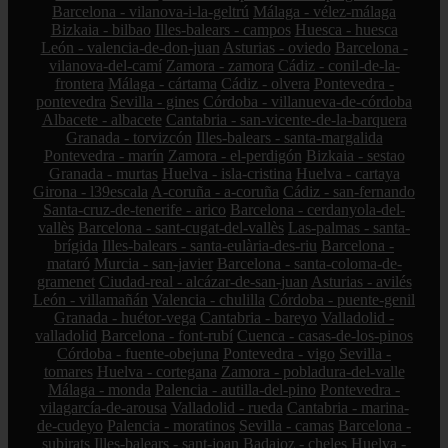
Barcelona - vilanova-i-la-geltrú
Málaga - vélez-málaga
Bizkaia - bilbao
Illes-balears - campos
Huesca - huesca
León - valencia-de-don-juan
Asturias - oviedo
Barcelona -
vilanova-del-camí
Zamora - zamora
Cádiz - conil-de-la-
frontera
Málaga - cártama
Cádiz - olvera
Pontevedra -
pontevedra
Sevilla - gines
Córdoba - villanueva-de-córdoba
Albacete - albacete
Cantabria - san-vicente-de-la-barquera
Granada - torvizcón
Illes-balears - santa-margalida
Pontevedra - marín
Zamora - el-perdigón
Bizkaia - sestao
Granada - murtas
Huelva - isla-cristina
Huelva - cartaya
Girona - l39escala
A-coruña - a-coruña
Cádiz - san-fernando
Santa-cruz-de-tenerife - arico
Barcelona - cerdanyola-del-
vallès
Barcelona - sant-cugat-del-vallès
Las-palmas - santa-
brígida
Illes-balears - santa-eulària-des-riu
Barcelona -
mataró
Murcia - san-javier
Barcelona - santa-coloma-de-
gramenet
Ciudad-real - alcázar-de-san-juan
Asturias - avilés
León - villamañán
Valencia - chulilla
Córdoba - puente-genil
Granada - huétor-vega
Cantabria - bareyo
Valladolid -
valladolid
Barcelona - font-rubí
Cuenca - casas-de-los-pinos
Córdoba - fuente-obejuna
Pontevedra - vigo
Sevilla -
tomares
Huelva - cortegana
Zamora - pobladura-del-valle
Málaga - monda
Palencia - autilla-del-pino
Pontevedra -
vilagarcía-de-arousa
Valladolid - rueda
Cantabria - marina-
de-cudeyo
Palencia - moratinos
Sevilla - camas
Barcelona -
subirats
Illes-balears - sant-joan
Badajoz - cheles
Huelva -