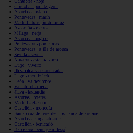
Cantabria - noja
Córdoba - puente-genil
Asturias - laviana
Pontevedra - marín
Madrid - torrejón-de-ardoz
A-coruña - oleiros
Málaga - nerja
Asturias - langreo
Pontevedra - ponteareas
Pontevedra - a-illa-de-arousa
Sevilla - sevilla
Navarra - estella-lizarra
Lugo - viveiro
Illes-balears - es-mercadal
Lugo - mondoñedo
León - valdevimbre
Valladolid - rueda
álava - laguardia
Asturias - mieres
Madrid - el-escorial
Castellón - moncofa
Santa-cruz-de-tenerife - los-llanos-de-aridane
Asturias - cangas-de-onís
Castellón - benicarló
Barcelona - sant-joan-despí