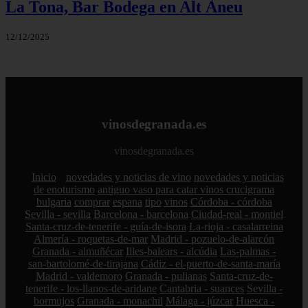
La Tona, Bar Bodega en Alt Àneu
12/12/2025
vinosdegranada.es
vinosdegranada.es
Inicio
novedades y noticias de vino
novedades y noticias
de enoturismo
antiguo vaso para catar vinos crucigrama
bulgaria
comprar
espana
tipo
vinos
Córdoba - córdoba
Sevilla - sevilla
Barcelona - barcelona
Ciudad-real - montiel
Santa-cruz-de-tenerife - guía-de-isora
La-rioja - casalarreina
Almería - roquetas-de-mar
Madrid - pozuelo-de-alarcón
Granada - almuñécar
Illes-balears - alcúdia
Las-palmas -
san-bartolomé-de-tirajana
Cádiz - el-puerto-de-santa-maría
Madrid - valdemoro
Granada - pulianas
Santa-cruz-de-
tenerife - los-llanos-de-aridane
Cantabria - suances
Sevilla -
bormujos
Granada - monachil
Málaga - júzcar
Huesca -