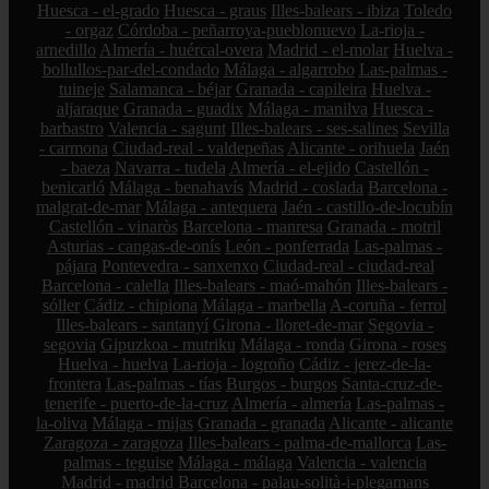
Huesca - el-grado
Huesca - graus
Illes-balears - ibiza
Toledo
- orgaz
Córdoba - peñarroya-pueblonuevo
La-rioja -
arnedillo
Almería - huércal-overa
Madrid - el-molar
Huelva -
bollullos-par-del-condado
Málaga - algarrobo
Las-palmas -
tuineje
Salamanca - béjar
Granada - capileira
Huelva -
aljaraque
Granada - guadix
Málaga - manilva
Huesca -
barbastro
Valencia - sagunt
Illes-balears - ses-salines
Sevilla
- carmona
Ciudad-real - valdepeñas
Alicante - orihuela
Jaén
- baeza
Navarra - tudela
Almería - el-ejido
Castellón -
benicarló
Málaga - benahavís
Madrid - coslada
Barcelona -
malgrat-de-mar
Málaga - antequera
Jaén - castillo-de-locubín
Castellón - vinaròs
Barcelona - manresa
Granada - motril
Asturias - cangas-de-onís
León - ponferrada
Las-palmas -
pájara
Pontevedra - sanxenxo
Ciudad-real - ciudad-real
Barcelona - calella
Illes-balears - maó-mahón
Illes-balears -
sóller
Cádiz - chipiona
Málaga - marbella
A-coruña - ferrol
Illes-balears - santanyí
Girona - lloret-de-mar
Segovia -
segovia
Gipuzkoa - mutriku
Málaga - ronda
Girona - roses
Huelva - huelva
La-rioja - logroño
Cádiz - jerez-de-la-
frontera
Las-palmas - tías
Burgos - burgos
Santa-cruz-de-
tenerife - puerto-de-la-cruz
Almería - almería
Las-palmas -
la-oliva
Málaga - mijas
Granada - granada
Alicante - alicante
Zaragoza - zaragoza
Illes-balears - palma-de-mallorca
Las-
palmas - teguise
Málaga - málaga
Valencia - valencia
Madrid - madrid
Barcelona - palau-solità-i-plegamans