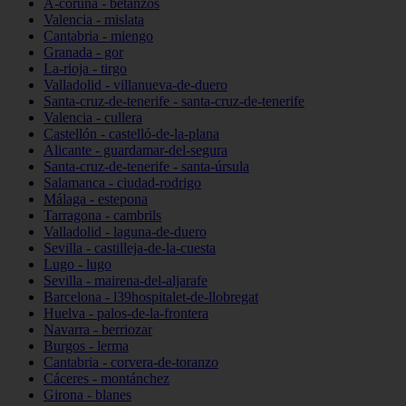
A-coruña - betanzos
Valencia - mislata
Cantabria - miengo
Granada - gor
La-rioja - tirgo
Valladolid - villanueva-de-duero
Santa-cruz-de-tenerife - santa-cruz-de-tenerife
Valencia - cullera
Castellón - castelló-de-la-plana
Alicante - guardamar-del-segura
Santa-cruz-de-tenerife - santa-úrsula
Salamanca - ciudad-rodrigo
Málaga - estepona
Tarragona - cambrils
Valladolid - laguna-de-duero
Sevilla - castilleja-de-la-cuesta
Lugo - lugo
Sevilla - mairena-del-aljarafe
Barcelona - l39hospitalet-de-llobregat
Huelva - palos-de-la-frontera
Navarra - berriozar
Burgos - lerma
Cantabria - corvera-de-toranzo
Cáceres - montánchez
Girona - blanes