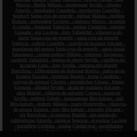
Murcia - librilla
Málaga - montejaque
Sevilla - olivares
Almería - benahadux
Cantabria - torrelavega
Castellón -
benlloch
Santa-cruz-de-tenerife - güímar
Málaga - mollina
Bizkaia - portugalete
La-rioja - calahorra
Murcia - la-unión
A-coruña - betanzos
Valencia - mislata
Cantabria - miengo
Granada - gor
La-rioja - tirgo
Valladolid - villanueva-de-
duero
Santa-cruz-de-tenerife - santa-cruz-de-tenerife
Valencia - cullera
Castellón - castelló-de-la-plana
Alicante -
guardamar-del-segura
Santa-cruz-de-tenerife - santa-úrsula
Salamanca - ciudad-rodrigo
Málaga - estepona
Tarragona -
cambrils
Valladolid - laguna-de-duero
Sevilla - castilleja-de-
la-cuesta
Lugo - lugo
Sevilla - mairena-del-aljarafe
Barcelona - l39hospitalet-de-llobregat
Huelva - palos-de-la-
frontera
Navarra - berriozar
Burgos - lerma
Cantabria -
corvera-de-toranzo
Cáceres - montánchez
Girona - blanes
Granada - albuñol
Sevilla - alcalá-de-guadaíra
Alicante -
altea
Madrid - villarejo-de-salvanés
Cuenca - tarancón
Sevilla - pedrera
Toledo - manzaneque
Illes-balears - artà
Illes-balears - andratx
Málaga - guaro
Pontevedra - vilanova-
de-arousa
Zamora - toro
Illes-balears - esporles
Alicante -
elx
Barcelona - el-masnou
Madrid - san-martín-de-
valdeiglesias
Almería - mojácar
Segovia - el-espinar
La-rioja
- hormilleja
Córdoba - iznájar
Ciudad-real - socuéllamos
Alicante - petrer
Bizkaia - zalla
La-rioja - ábalos
Madrid -
alcorcón
Zamora - peleas-de-abajo
Cantabria - reinosa
A-