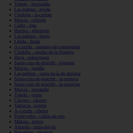
Toledo - fuensalida
Las-palmas - tejeda
Córdoba - la-carlota
Murcia - cehegín
Cádiz - rota
Huelva - gibraleón
Las-palmas - tinajo
Lleida - lleida
A-coruña - santiago-de-compostela
Córdoba - aguilar-de-la-frontera
álava - eskuernaga
Santa-cruz-de-tenerife - tegueste
Murcia - jumilla
Las-palmas - santa-lucía-de-tirajana
Santa-cruz-de-tenerife - la-orotava
Santa-cruz-de-tenerife - la-guancha
Murcia - moratalla
Toledo - yepes
Cáceres - cáceres
Valencia - torrent
A-coruña - ribeira
Pontevedra - caldas-de-reis
Málaga - torrox
Almería - olula-del-río
Barcelona - montgat