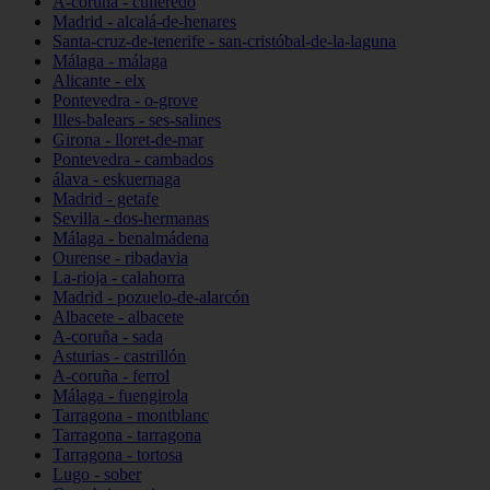
A-coruña - culleredo
Madrid - alcalá-de-henares
Santa-cruz-de-tenerife - san-cristóbal-de-la-laguna
Málaga - málaga
Alicante - elx
Pontevedra - o-grove
Illes-balears - ses-salines
Girona - lloret-de-mar
Pontevedra - cambados
álava - eskuernaga
Madrid - getafe
Sevilla - dos-hermanas
Málaga - benalmádena
Ourense - ribadavia
La-rioja - calahorra
Madrid - pozuelo-de-alarcón
Albacete - albacete
A-coruña - sada
Asturias - castrillón
A-coruña - ferrol
Málaga - fuengirola
Tarragona - montblanc
Tarragona - tarragona
Tarragona - tortosa
Lugo - sober