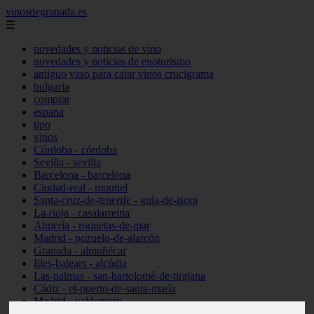
vinosdegranada.es
☰
novedades y noticias de vino
novedades y noticias de enoturismo
antiguo vaso para catar vinos crucigrama
bulgaria
comprar
espana
tipo
vinos
Córdoba - córdoba
Sevilla - sevilla
Barcelona - barcelona
Ciudad-real - montiel
Santa-cruz-de-tenerife - guía-de-isora
La-rioja - casalarreina
Almería - roquetas-de-mar
Madrid - pozuelo-de-alarcón
Granada - almuñécar
Illes-balears - alcúdia
Las-palmas - san-bartolomé-de-tirajana
Cádiz - el-puerto-de-santa-maría
Madrid - valdemoro
Granada - pulianas