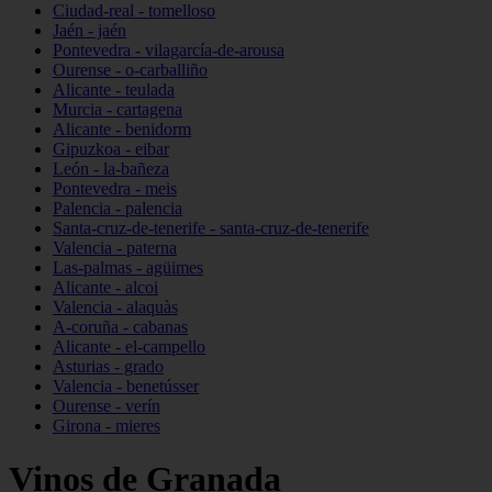
Ciudad-real - tomelloso
Jaén - jaén
Pontevedra - vilagarcía-de-arousa
Ourense - o-carballiño
Alicante - teulada
Murcia - cartagena
Alicante - benidorm
Gipuzkoa - eibar
León - la-bañeza
Pontevedra - meis
Palencia - palencia
Santa-cruz-de-tenerife - santa-cruz-de-tenerife
Valencia - paterna
Las-palmas - agüimes
Alicante - alcoi
Valencia - alaquàs
A-coruña - cabanas
Alicante - el-campello
Asturias - grado
Valencia - benetússer
Ourense - verín
Girona - mieres
Vinos de Granada