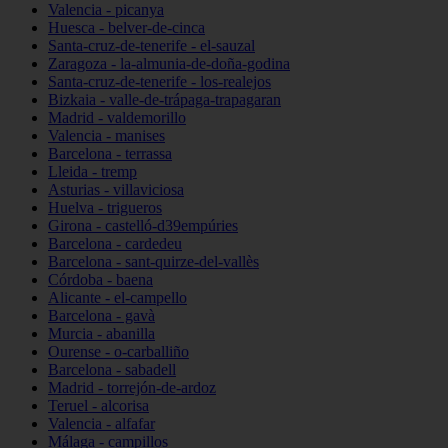
Valencia - picanya
Huesca - belver-de-cinca
Santa-cruz-de-tenerife - el-sauzal
Zaragoza - la-almunia-de-doña-godina
Santa-cruz-de-tenerife - los-realejos
Bizkaia - valle-de-trápaga-trapagaran
Madrid - valdemorillo
Valencia - manises
Barcelona - terrassa
Lleida - tremp
Asturias - villaviciosa
Huelva - trigueros
Girona - castelló-d39empúries
Barcelona - cardedeu
Barcelona - sant-quirze-del-vallès
Córdoba - baena
Alicante - el-campello
Barcelona - gavà
Murcia - abanilla
Ourense - o-carballiño
Barcelona - sabadell
Madrid - torrejón-de-ardoz
Teruel - alcorisa
Valencia - alfafar
Málaga - campillos