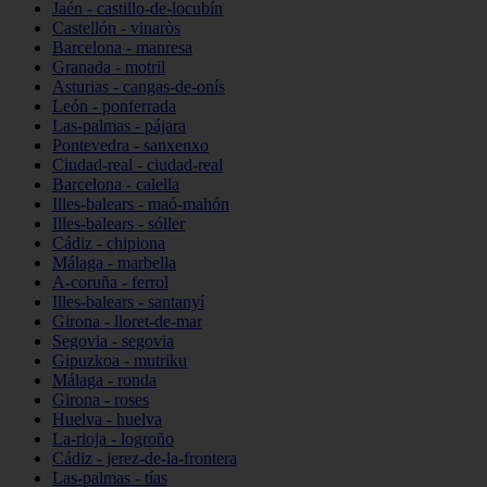
Jaén - castillo-de-locubín
Castellón - vinaròs
Barcelona - manresa
Granada - motril
Asturias - cangas-de-onís
León - ponferrada
Las-palmas - pájara
Pontevedra - sanxenxo
Ciudad-real - ciudad-real
Barcelona - calella
Illes-balears - maó-mahón
Illes-balears - sóller
Cádiz - chipiona
Málaga - marbella
A-coruña - ferrol
Illes-balears - santanyí
Girona - lloret-de-mar
Segovia - segovia
Gipuzkoa - mutriku
Málaga - ronda
Girona - roses
Huelva - huelva
La-rioja - logroño
Cádiz - jerez-de-la-frontera
Las-palmas - tías