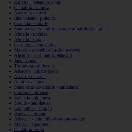
Zamora - peleas-de-abajo
Cantabria - reinosa
A-coruña - carral
Illes-balears - pollença
Granada - santa-fe
Santa-cruz-de-tenerife - san-cristóbal-de-la-laguna
Almería - padules
Almería - rioja
Castellón - benicàssim
Madrid - san-sebastián-de-los-reyes
Alicante - sant-joan-d39alacant
Jaén - úbeda
Tarragona - ulldecona
Albacete - villarrobledo
A-coruña - arzúa
Asturias - llanes
Santa-cruz-de-tenerife - candelaria
Ourense - ourense
Valencia - algemesí
Sevilla - badolatosa
Las-palmas - mogán
Huelva - almonte
Albacete - chinchilla-de-monte-aragón
Madrid - alpedrete
Cantabria - noja