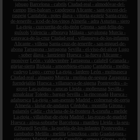
jabugo
Barcelona - cabrils
Ciudad-real - almodóvar-del-
campo
Illes-balears - capdepera
Alicante - sant-vicent-del-
raspeig
Cantabria - potes
álava - vitoria-gasteiz
Santa-cruz-
de-tenerife - icod-de-los-vinos
Almería - adra
Asturias - siero
La-rioja - cuzcurrita-de-río-tirón
Girona - sant-feliu-de-
guíxols
Valencia - alboraya
Málaga - sayalonga
Murcia -
caravaca-de-la-cruz
Ciudad-real - villanueva-de-los-infantes
Alicante - villena
Santa-cruz-de-tenerife - san-miguel-de-
abona
Tarragona - tarragona
Sevilla - el-viso-del-alcor
Lugo
- sober
álava - lantziego
Huesca - la-fueva
Alicante -
monòver
León - valdevimbre
Tarragona - calafell
Granada -
güejar-sierra
Bizkaia - amorebieta-etxano
Cantabria - medio-
cudeyo
Lugo - cervo
La-rioja - lardero
León - molinaseca
Ciudad-real - almagro
Murcia - molina-de-segura
Zaragoza -
fuendejalón
Huesca - villanueva-de-sigena
Pontevedra - o-
grove
Las-palmas - arucas
Lleida - mollerussa
Sevilla -
aznalcázar
Toledo - bargas
Sevilla - la-rinconada
Huesca -
adahuesca
La-rioja - san-asensio
Madrid - colmenar-de-oreja
Almería - láujar-de-andarax
Córdoba - montilla
Girona -
palamós
Cádiz - chiclana-de-la-frontera
A-coruña - melide
La-rioja - villalobar-de-rioja
Madrid - las-rozas-de-madrid
Huesca - aínsa-sobrarbe
Barcelona - manlleu
Lleida - la-seu-
d39urgell
Sevilla - la-puebla-de-los-infantes
Pontevedra -
cambados
Melilla - melilla
Gipuzkoa - orio
Guadalajara -
sigüenza
Madrid - getafe
Castellón - orpesa
Girona - pals