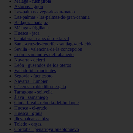
Málaga - fuengirola
Asturias - gijón
Las-palmas - vega-de-san-mateo
Las-palmas - las-palmas-de-gran-canaria
Badajoz - badajoz
Málaga - frigiliana
Huesca - jaca
Cantabria - cabezón-de-la-sal
Santa-cruz-de-tenerife - santiago-del-teide
Sevilla - valencina-de-la-concepción
León - san-andrés-del-rabanedo
Navarra - deierri
León - gusendos-de-los-oteros
Valladolid - mucientes
Segovia - fuentesoto
Navarra - lumbier
Cáceres - robledillo-de-gata
Tarragona - solivella
álava - samaniego
Ciudad-real - retuerta-del-bullaque
Huesca - el-grado
Huesca - graus
Illes-balears - ibiza
Toledo - orgaz
Córdoba - peñarroya-pueblonuevo