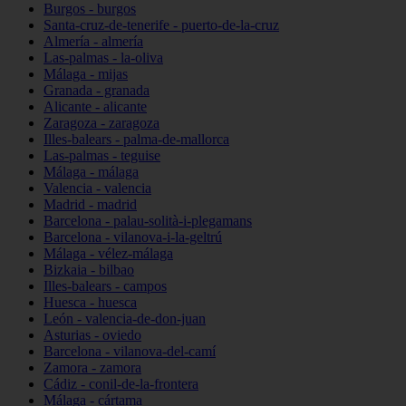
Burgos - burgos
Santa-cruz-de-tenerife - puerto-de-la-cruz
Almería - almería
Las-palmas - la-oliva
Málaga - mijas
Granada - granada
Alicante - alicante
Zaragoza - zaragoza
Illes-balears - palma-de-mallorca
Las-palmas - teguise
Málaga - málaga
Valencia - valencia
Madrid - madrid
Barcelona - palau-solità-i-plegamans
Barcelona - vilanova-i-la-geltrú
Málaga - vélez-málaga
Bizkaia - bilbao
Illes-balears - campos
Huesca - huesca
León - valencia-de-don-juan
Asturias - oviedo
Barcelona - vilanova-del-camí
Zamora - zamora
Cádiz - conil-de-la-frontera
Málaga - cártama