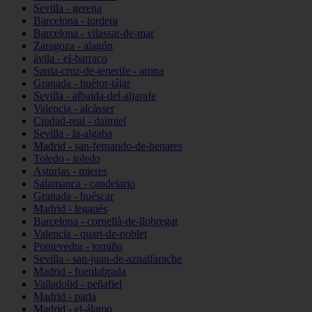
Sevilla - gerena
Barcelona - tordera
Barcelona - vilassar-de-mar
Zaragoza - alagón
ávila - el-barraco
Santa-cruz-de-tenerife - arona
Granada - huétor-tájar
Sevilla - albaida-del-aljarafe
Valencia - alcàsser
Ciudad-real - daimiel
Sevilla - la-algaba
Madrid - san-fernando-de-henares
Toledo - toledo
Asturias - mieres
Salamanca - candelario
Granada - huéscar
Madrid - leganés
Barcelona - cornellà-de-llobregat
Valencia - quart-de-poblet
Pontevedra - tomiño
Sevilla - san-juan-de-aznalfarache
Madrid - fuenlabrada
Valladolid - peñafiel
Madrid - parla
Madrid - el-álamo