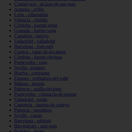
Ciudad-real - alcázar-de-san-juan
Asturias - avilés
León - villamañán
Valencia - chulilla
Córdoba - puente-genil
Granada - huétor-vega
Cantabria - bareyo
Valladolid - valladolid
Barcelona - font-rubí
Cuenca - casas-de-los-pinos
Córdoba - fuente-obejuna
Pontevedra - vigo
Sevilla - tomares
Huelva - cortegana
Zamora - pobladura-del-valle
Málaga - monda
Palencia - autilla-del-pino
Pontevedra - vilagarcía-de-arousa
Valladolid - rueda
Cantabria - marina-de-cudeyo
Palencia - moratinos
Sevilla - camas
Barcelona - subirats
Illes-balears - sant-joan
Badajoz - cheles