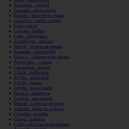
Tarragona - calafell
Granada - güejar-sierra
Bizkaia - amorebieta-etxano
Cantabria - medio-cudeyo
Lugo - cervo
La-rioja - lardero
León - molinaseca
Ciudad-real - almagro
Murcia - molina-de-segura
Zaragoza - fuendejalón
Huesca - villanueva-de-sigena
Pontevedra - o-grove
Las-palmas - arucas
Lleida - mollerussa
Sevilla - aznalcázar
Toledo - bargas
Sevilla - la-rinconada
Huesca - adahuesca
La-rioja - san-asensio
Madrid - colmenar-de-oreja
Almería - láujar-de-andarax
Córdoba - montilla
Girona - palamós
Cádiz - chiclana-de-la-frontera