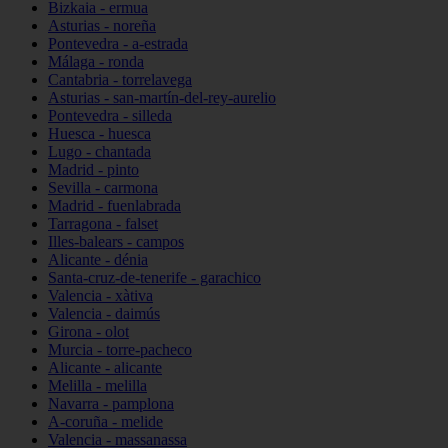
Bizkaia - ermua
Asturias - noreña
Pontevedra - a-estrada
Málaga - ronda
Cantabria - torrelavega
Asturias - san-martín-del-rey-aurelio
Pontevedra - silleda
Huesca - huesca
Lugo - chantada
Madrid - pinto
Sevilla - carmona
Madrid - fuenlabrada
Tarragona - falset
Illes-balears - campos
Alicante - dénia
Santa-cruz-de-tenerife - garachico
Valencia - xàtiva
Valencia - daimús
Girona - olot
Murcia - torre-pacheco
Alicante - alicante
Melilla - melilla
Navarra - pamplona
A-coruña - melide
Valencia - massanassa