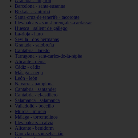
Granada - lanjarón
Barcelona - santa-susanna
Bizkaia - santurtzi
Santa-cruz-de-tenerife - tacoronte
Illes-balears - sant-llorenç-des-cardassar
Huesca - sallent-de-gállego
La-rioja - haro
Sevilla - dos-hermanas
Granada - salobreña
Cantabria - laredo
Tarragona - sant-carles-de-la-ràpita
Alicante - dénia
Cádiz - cádiz
Málaga - nerja
León - león
Navarra - pamplona
Cantabria - santander
Cantabria - el-astillero
Salamanca - salamanca
Valladolid - boecillo
Murcia - murcia
Málaga - torremolinos
Illes-balears - calvià
Alicante - benidorm
Gipuzkoa - san-sebastián