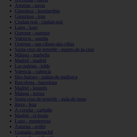
Asturias - navia
Gipuzkoa - hondarribia
Gipuzkoa - irun
Ciudad-real - ciudad-real
Lugo - lugo
Ourense - ourense
Valencia - gandia
Ourense - san-cibrao-das-viñas
Santa-cruz-de-tenerife - puerto-de-la-cruz
Málaga - marbella
Madrid - madrid
Las-palmas - telde
Valencia - valencia
Illes-balears - palma-de-mallorca
Barcelona - barcelona
Madrid - leganés
Málaga - torrox
Santa-cruz-de-tenerife - guía-de-isora
álava - leza
A-coruña - carballo
Madrid - el-boalo
Lugo - monterroso
Asturias - avilés
Granada - monachil