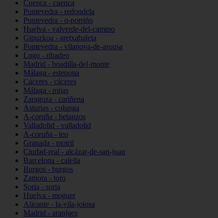
Cuenca - cuenca
Pontevedra - redondela
Pontevedra - o-porriño
Huelva - valverde-del-camino
Gipuzkoa - aretxabaleta
Pontevedra - vilanova-de-arousa
Lugo - ribadeo
Madrid - boadilla-del-monte
Málaga - estepona
Cáceres - cáceres
Málaga - mijas
Zaragoza - cariñena
Asturias - colunga
A-coruña - betanzos
Valladolid - valladolid
A-coruña - teo
Granada - motril
Ciudad-real - alcázar-de-san-juan
Barcelona - calella
Burgos - burgos
Zamora - toro
Soria - soria
Huelva - moguer
Alicante - la-vila-joiosa
Madrid - aranjuez