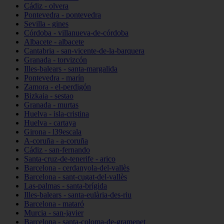
Cádiz - olvera
Pontevedra - pontevedra
Sevilla - gines
Córdoba - villanueva-de-córdoba
Albacete - albacete
Cantabria - san-vicente-de-la-barquera
Granada - torvizcón
Illes-balears - santa-margalida
Pontevedra - marín
Zamora - el-perdigón
Bizkaia - sestao
Granada - murtas
Huelva - isla-cristina
Huelva - cartaya
Girona - l39escala
A-coruña - a-coruña
Cádiz - san-fernando
Santa-cruz-de-tenerife - arico
Barcelona - cerdanyola-del-vallès
Barcelona - sant-cugat-del-vallès
Las-palmas - santa-brígida
Illes-balears - santa-eulària-des-riu
Barcelona - mataró
Murcia - san-javier
Barcelona - santa-coloma-de-gramenet