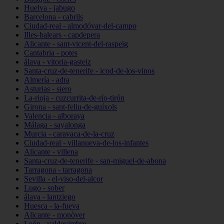
Huelva - jabugo
Barcelona - cabrils
Ciudad-real - almodóvar-del-campo
Illes-balears - capdepera
Alicante - sant-vicent-del-raspeig
Cantabria - potes
álava - vitoria-gasteiz
Santa-cruz-de-tenerife - icod-de-los-vinos
Almería - adra
Asturias - siero
La-rioja - cuzcurrita-de-río-tirón
Girona - sant-feliu-de-guíxols
Valencia - alboraya
Málaga - sayalonga
Murcia - caravaca-de-la-cruz
Ciudad-real - villanueva-de-los-infantes
Alicante - villena
Santa-cruz-de-tenerife - san-miguel-de-abona
Tarragona - tarragona
Sevilla - el-viso-del-alcor
Lugo - sober
álava - lantziego
Huesca - la-fueva
Alicante - monòver
León - valdevimbre