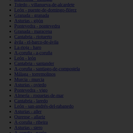
Toledo - villanueva-de-alcardete
León - puente-de-domingo-flórez
Granada - granada
Asturias - gijón
Pontevedra - pontevedra
Granada - maracena
Cantabria - riotuerto
ávila - el-barco-de-ávila
La-rioja - haro
A-coruña - a-coruña
León - león
Cantabria - santander
A-coruña - santiago-de-compostela
Málaga - torremolinos
Murcia - murcia
Asturias - oviedo
Pontevedra - vigo
Almería - roquetas-de-mar
Cantabria - laredo
León - san-andrés-del-rabanedo
Asturias - aller
Ourense - allariz
A-coruña - ribeira
Asturias - siero
A-coruña - narón