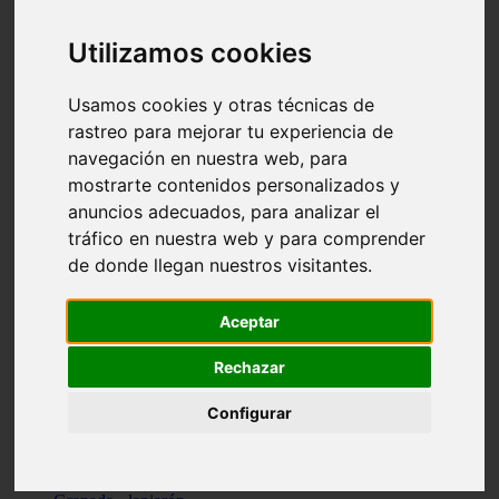
Santa-cruz-de-tenerife - los-llanos-de-aridane
Cantabria - suances
Utilizamos cookies
Sevilla - bormujos
Granada - monachil
Málaga - júzcar
Usamos cookies y otras técnicas de
Huesca - isábena
rastreo para mejorar tu experiencia de
Huesca - alquézar
navegación en nuestra web, para
Huesca - castejón-de-sos
Lleida - alt-àneu
mostrarte contenidos personalizados y
Sevilla - marinaleda
anuncios adecuados, para analizar el
Córdoba - almedinilla
tráfico en nuestra web y para comprender
Navarra - zangoza
Cantabria - arenas-de-iguña
de donde llegan nuestros visitantes.
Barcelona - la-pobla-de-lillet
Murcia - cartagena
Las-palmas - yaiza
Aceptar
Madrid - nuevo-baztán
Sevilla - arahal
Rechazar
Málaga - istán
Valladolid - fuensaldaña
Configurar
Sevilla - salteras
Huesca - biescas
Granada - pampaneira
La-rioja - ezcaray