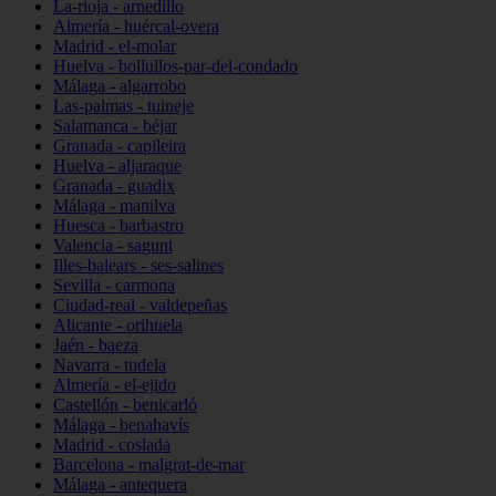
La-rioja - arnedillo
Almería - huércal-overa
Madrid - el-molar
Huelva - bollullos-par-del-condado
Málaga - algarrobo
Las-palmas - tuineje
Salamanca - béjar
Granada - capileira
Huelva - aljaraque
Granada - guadix
Málaga - manilva
Huesca - barbastro
Valencia - sagunt
Illes-balears - ses-salines
Sevilla - carmona
Ciudad-real - valdepeñas
Alicante - orihuela
Jaén - baeza
Navarra - tudela
Almería - el-ejido
Castellón - benicarló
Málaga - benahavís
Madrid - coslada
Barcelona - malgrat-de-mar
Málaga - antequera