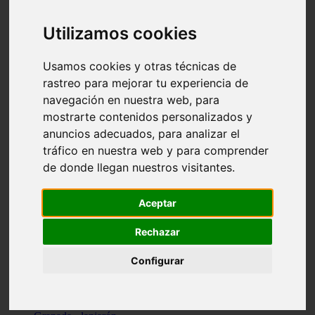
Santa-cruz-de-tenerife - los-llanos-de-aridane
Cantabria - suances
Utilizamos cookies
Sevilla - bormujos
Granada - monachil
Málaga - júzcar
Usamos cookies y otras técnicas de
Huesca - isábena
rastreo para mejorar tu experiencia de
Huesca - alquézar
navegación en nuestra web, para
Huesca - castejón-de-sos
Lleida - alt-àneu
mostrarte contenidos personalizados y
Sevilla - marinaleda
anuncios adecuados, para analizar el
Córdoba - almedinilla
tráfico en nuestra web y para comprender
Navarra - zangoza
Cantabria - arenas-de-iguña
de donde llegan nuestros visitantes.
Barcelona - la-pobla-de-lillet
Murcia - cartagena
Las-palmas - yaiza
Aceptar
Madrid - nuevo-baztán
Sevilla - arahal
Rechazar
Málaga - istán
Valladolid - fuensaldaña
Configurar
Sevilla - salteras
Huesca - biescas
Granada - pampaneira
La-rioja - ezcaray