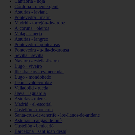
Cantabria - noja
Córdoba - puente-genil
Asturias - laviana
Pontevedra - marín
Madrid - torrejón-de-ardoz
A-coruña - oleiros
Málaga - nerja
Asturias - langreo
Pontevedra - ponteareas
Pontevedra - a-illa-de-arousa
Sevilla - sevilla
Navarra - estella-lizarra
Lugo - viveiro
Illes-balears - es-mercadal
Lugo - mondoñedo
León - valdevimbre
Valladolid - rueda
álava - laguardia
Asturias - mieres
Madrid - el-escorial
Castellón - moncofa
Santa-cruz-de-tenerife - los-llanos-de-aridane
Asturias - cangas-de-onís
Castellón - benicarló
Barcelona - sant-joan-despí