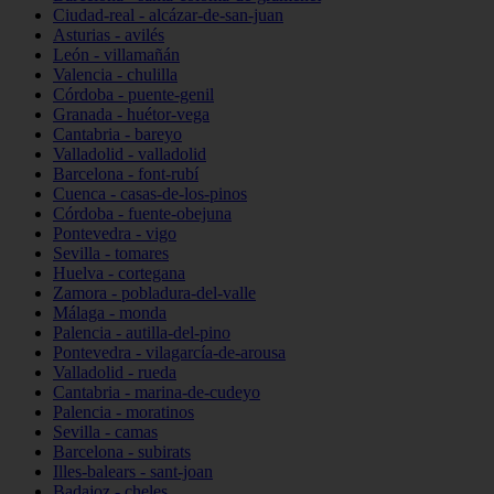
Ciudad-real - alcázar-de-san-juan
Asturias - avilés
León - villamañán
Valencia - chulilla
Córdoba - puente-genil
Granada - huétor-vega
Cantabria - bareyo
Valladolid - valladolid
Barcelona - font-rubí
Cuenca - casas-de-los-pinos
Córdoba - fuente-obejuna
Pontevedra - vigo
Sevilla - tomares
Huelva - cortegana
Zamora - pobladura-del-valle
Málaga - monda
Palencia - autilla-del-pino
Pontevedra - vilagarcía-de-arousa
Valladolid - rueda
Cantabria - marina-de-cudeyo
Palencia - moratinos
Sevilla - camas
Barcelona - subirats
Illes-balears - sant-joan
Badajoz - cheles