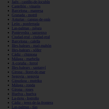
Jaén - castillo-de-locubín
Castellón - vinaròs
Barcelona - manresa
Granada - motril
Asturias - cangas-de-onís
León - ponferrada
Las-palmas - pájara
Pontevedra - sanxenxo
Ciudad-real - ciudad-real
Barcelona - calella
Illes-balears - maó-mahón
Illes-balears - sóller
Cádiz - chipiona
Málaga - marbella
A-coruña - ferrol
Illes-balears - santanyí
Girona - lloret-de-mar
Segovia - segovia
Gipuzkoa - mutriku
Málaga - ronda
Girona - roses
Huelva - huelva
La-rioja - logroño
Cádiz - jerez-de-la-frontera
Las-palmas - tías