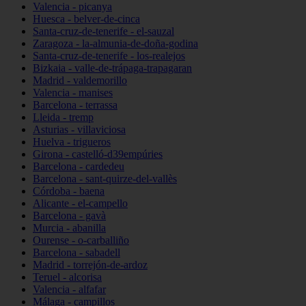
Valencia - picanya
Huesca - belver-de-cinca
Santa-cruz-de-tenerife - el-sauzal
Zaragoza - la-almunia-de-doña-godina
Santa-cruz-de-tenerife - los-realejos
Bizkaia - valle-de-trápaga-trapagaran
Madrid - valdemorillo
Valencia - manises
Barcelona - terrassa
Lleida - tremp
Asturias - villaviciosa
Huelva - trigueros
Girona - castelló-d39empúries
Barcelona - cardedeu
Barcelona - sant-quirze-del-vallès
Córdoba - baena
Alicante - el-campello
Barcelona - gavà
Murcia - abanilla
Ourense - o-carballiño
Barcelona - sabadell
Madrid - torrejón-de-ardoz
Teruel - alcorisa
Valencia - alfafar
Málaga - campillos