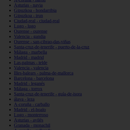
Asturias - navia
Gipuzkoa - hondarribia
Gipuzkoa - irun
Ciudad-real - ciudad-real
Lugo - lugo
Ourense - ourense
Valencia - gandia
Ourense - san-cibrao-das-viñas
Santa-cruz-de-tenerife - puerto-de-la-cruz
Málaga - marbella
Madrid - madrid
Las-palmas - telde
Valencia - valencia
Illes-balears - palma-de-mallorca
Barcelona - barcelona
Madrid - leganés
Málaga - torrox
Santa-cruz-de-tenerife - guía-de-isora
álava - leza
A-coruña - carballo
Madrid - el-boalo
Lugo - monterroso
Asturias - avilés
Granada - monachil