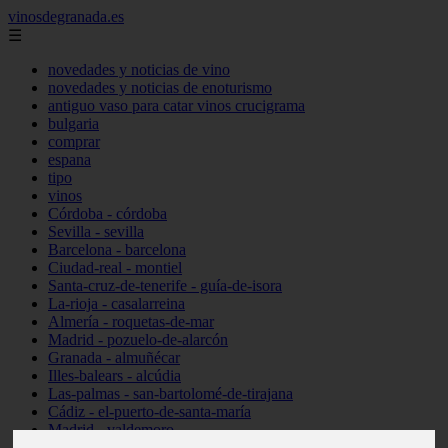
vinosdegranada.es
☰
novedades y noticias de vino
novedades y noticias de enoturismo
antiguo vaso para catar vinos crucigrama
bulgaria
comprar
espana
tipo
vinos
Córdoba - córdoba
Sevilla - sevilla
Barcelona - barcelona
Ciudad-real - montiel
Santa-cruz-de-tenerife - guía-de-isora
La-rioja - casalarreina
Almería - roquetas-de-mar
Madrid - pozuelo-de-alarcón
Granada - almuñécar
Illes-balears - alcúdia
Las-palmas - san-bartolomé-de-tirajana
Cádiz - el-puerto-de-santa-maría
Madrid - valdemoro
Granada - pulianas