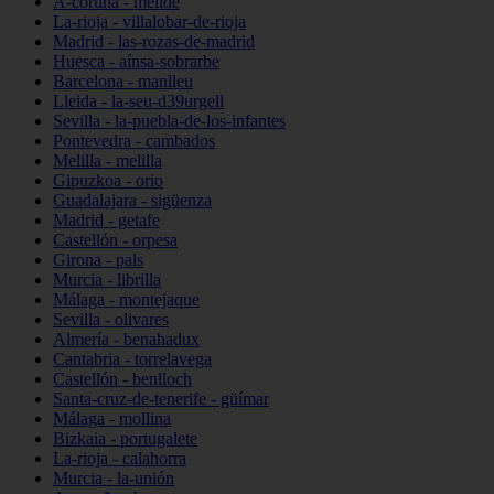
A-coruña - melide
La-rioja - villalobar-de-rioja
Madrid - las-rozas-de-madrid
Huesca - aínsa-sobrarbe
Barcelona - manlleu
Lleida - la-seu-d39urgell
Sevilla - la-puebla-de-los-infantes
Pontevedra - cambados
Melilla - melilla
Gipuzkoa - orio
Guadalajara - sigüenza
Madrid - getafe
Castellón - orpesa
Girona - pals
Murcia - librilla
Málaga - montejaque
Sevilla - olivares
Almería - benahadux
Cantabria - torrelavega
Castellón - benlloch
Santa-cruz-de-tenerife - güímar
Málaga - mollina
Bizkaia - portugalete
La-rioja - calahorra
Murcia - la-unión