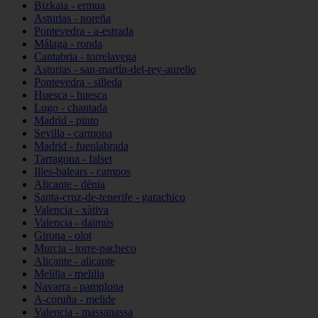
Bizkaia - ermua
Asturias - noreña
Pontevedra - a-estrada
Málaga - ronda
Cantabria - torrelavega
Asturias - san-martín-del-rey-aurelio
Pontevedra - silleda
Huesca - huesca
Lugo - chantada
Madrid - pinto
Sevilla - carmona
Madrid - fuenlabrada
Tarragona - falset
Illes-balears - campos
Alicante - dénia
Santa-cruz-de-tenerife - garachico
Valencia - xàtiva
Valencia - daimús
Girona - olot
Murcia - torre-pacheco
Alicante - alicante
Melilla - melilla
Navarra - pamplona
A-coruña - melide
Valencia - massanassa