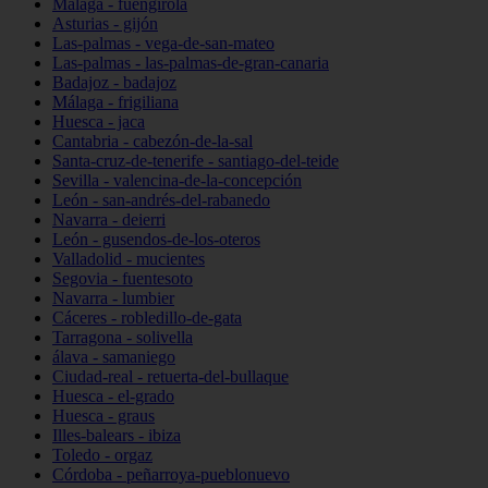
Málaga - fuengirola
Asturias - gijón
Las-palmas - vega-de-san-mateo
Las-palmas - las-palmas-de-gran-canaria
Badajoz - badajoz
Málaga - frigiliana
Huesca - jaca
Cantabria - cabezón-de-la-sal
Santa-cruz-de-tenerife - santiago-del-teide
Sevilla - valencina-de-la-concepción
León - san-andrés-del-rabanedo
Navarra - deierri
León - gusendos-de-los-oteros
Valladolid - mucientes
Segovia - fuentesoto
Navarra - lumbier
Cáceres - robledillo-de-gata
Tarragona - solivella
álava - samaniego
Ciudad-real - retuerta-del-bullaque
Huesca - el-grado
Huesca - graus
Illes-balears - ibiza
Toledo - orgaz
Córdoba - peñarroya-pueblonuevo