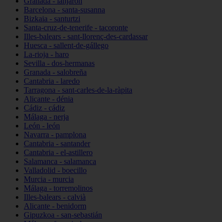
Granada - lanjarón
Barcelona - santa-susanna
Bizkaia - santurtzi
Santa-cruz-de-tenerife - tacoronte
Illes-balears - sant-llorenç-des-cardassar
Huesca - sallent-de-gállego
La-rioja - haro
Sevilla - dos-hermanas
Granada - salobreña
Cantabria - laredo
Tarragona - sant-carles-de-la-ràpita
Alicante - dénia
Cádiz - cádiz
Málaga - nerja
León - león
Navarra - pamplona
Cantabria - santander
Cantabria - el-astillero
Salamanca - salamanca
Valladolid - boecillo
Murcia - murcia
Málaga - torremolinos
Illes-balears - calvià
Alicante - benidorm
Gipuzkoa - san-sebastián