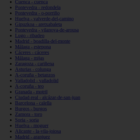
Cuenca - cuenca
Pontevedra - redondela
Pontevedra - o-porriño
Huelva - valverde-del-camino
Gipuzkoa - aretxabaleta
Pontevedra - vilanova-de-arousa
Lugo - ribadeo
Madrid - boadilla-del-monte
Málaga - estepona
Cáceres - cáceres
Málaga - mijas
Zaragoza - cariñena
Asturias - colunga
A-coruña - betanzos
Valladolid - valladolid
A-coruña - teo
Granada - motril
Ciudad-real - alcázar-de-san-juan
Barcelona - calella
Burgos - burgos
Zamora - toro
Soria - soria
Huelva - moguer
Alicante - la-vila-joiosa
Madrid - aranjuez