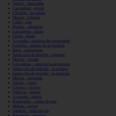
Toledo - fuensalida
Las-palmas - tejeda
Córdoba - la-carlota
Murcia - cehegín
Cádiz - rota
Huelva - gibraleón
Las-palmas - tinajo
Lleida - lleida
A-coruña - santiago-de-compostela
Córdoba - aguilar-de-la-frontera
álava - eskuernaga
Santa-cruz-de-tenerife - tegueste
Murcia - jumilla
Las-palmas - santa-lucía-de-tirajana
Santa-cruz-de-tenerife - la-orotava
Santa-cruz-de-tenerife - la-guancha
Murcia - moratalla
Toledo - yepes
Cáceres - cáceres
Valencia - torrent
A-coruña - ribeira
Pontevedra - caldas-de-reis
Málaga - torrox
Almería - olula-del-río
Barcelona - montgat