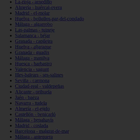
La-rioja - arnedillo
Almería - huércal-overa
Madrid - el-molar
Huelva - bollullos-par-del-condado
Málaga - algarrobo
Las-palmas - tuineje
Salamanca - béjar
Granada - capileira
Huelva - aljaraque
Granada - guadix
Málaga - manilva
Huesca - barbastro
Valencia - sagunt
Illes-balears - ses-salines
Sevilla - carmona
Ciudad-real - valdepeñas
Alicante - orihuela
Jaén - baeza
Navarra - tudela
Almería - el-ejido
Castellón - benicarló
Málaga - benahavís
Madrid - coslada
Barcelona - malgrat-de-mar
Málaga - antequera