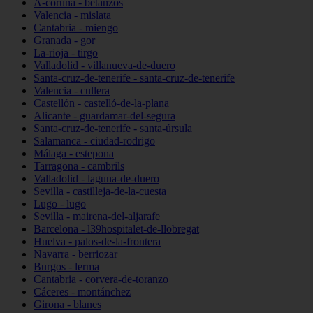
A-coruña - betanzos
Valencia - mislata
Cantabria - miengo
Granada - gor
La-rioja - tirgo
Valladolid - villanueva-de-duero
Santa-cruz-de-tenerife - santa-cruz-de-tenerife
Valencia - cullera
Castellón - castelló-de-la-plana
Alicante - guardamar-del-segura
Santa-cruz-de-tenerife - santa-úrsula
Salamanca - ciudad-rodrigo
Málaga - estepona
Tarragona - cambrils
Valladolid - laguna-de-duero
Sevilla - castilleja-de-la-cuesta
Lugo - lugo
Sevilla - mairena-del-aljarafe
Barcelona - l39hospitalet-de-llobregat
Huelva - palos-de-la-frontera
Navarra - berriozar
Burgos - lerma
Cantabria - corvera-de-toranzo
Cáceres - montánchez
Girona - blanes