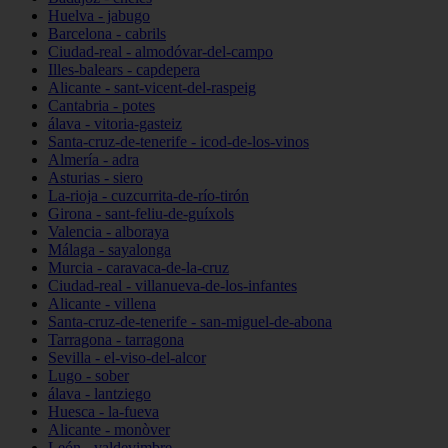
Huelva - jabugo
Barcelona - cabrils
Ciudad-real - almodóvar-del-campo
Illes-balears - capdepera
Alicante - sant-vicent-del-raspeig
Cantabria - potes
álava - vitoria-gasteiz
Santa-cruz-de-tenerife - icod-de-los-vinos
Almería - adra
Asturias - siero
La-rioja - cuzcurrita-de-río-tirón
Girona - sant-feliu-de-guíxols
Valencia - alboraya
Málaga - sayalonga
Murcia - caravaca-de-la-cruz
Ciudad-real - villanueva-de-los-infantes
Alicante - villena
Santa-cruz-de-tenerife - san-miguel-de-abona
Tarragona - tarragona
Sevilla - el-viso-del-alcor
Lugo - sober
álava - lantziego
Huesca - la-fueva
Alicante - monòver
León - valdevimbre