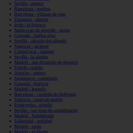
Sevilla - gerena
Barcelona - tordera
Barcelona - vilassar-de-mar
Zaragoza - alagón
ávila - el-barraco
Santa-cruz-de-tenerife - arona
Granada - huétor-tájar
Sevilla - albaida-del-aljarafe
Valencia - alcàsser
Ciudad-real - daimiel
Sevilla - la-algaba
Madrid - san-fernando-de-henares
Toledo - toledo
Asturias - mieres
Salamanca - candelario
Granada - huéscar
Madrid - leganés
Barcelona - cornellà-de-llobregat
Valencia - quart-de-poblet
Pontevedra - tomiño
Sevilla - san-juan-de-aznalfarache
Madrid - fuenlabrada
Valladolid - peñafiel
Madrid - parla
Madrid - el-álamo