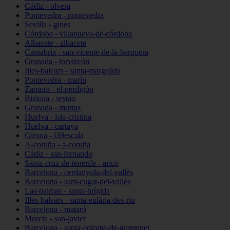
Cádiz - olvera
Pontevedra - pontevedra
Sevilla - gines
Córdoba - villanueva-de-córdoba
Albacete - albacete
Cantabria - san-vicente-de-la-barquera
Granada - torvizcón
Illes-balears - santa-margalida
Pontevedra - marín
Zamora - el-perdigón
Bizkaia - sestao
Granada - murtas
Huelva - isla-cristina
Huelva - cartaya
Girona - l39escala
A-coruña - a-coruña
Cádiz - san-fernando
Santa-cruz-de-tenerife - arico
Barcelona - cerdanyola-del-vallès
Barcelona - sant-cugat-del-vallès
Las-palmas - santa-brígida
Illes-balears - santa-eulària-des-riu
Barcelona - mataró
Murcia - san-javier
Barcelona - santa-coloma-de-gramenet