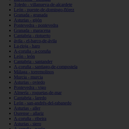
Toledo - villanueva-de-alcardete
León - puente-de-domingo-flórez
Granada - granada
Asturias - gijón
Pontevedra - pontevedra
Granada - maracena
Cantabria - riotuerto
ávila - el-barco-de-ávila
La-rioja - haro
A-coruña - a-coruña
León - león
Cantabria - santander
A-coruña - santiago-de-compostela
Málaga - torremolinos
Murcia - murcia
Asturias - oviedo
Pontevedra - vigo
Almería - roquetas-de-mar
Cantabria - laredo
León - san-andrés-del-rabanedo
Asturias - aller
Ourense - allariz
A-coruña - ribeira
Asturias - siero
A-coruña - narón