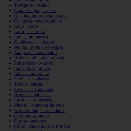
Tarragona - calafell
Granada - güejar-sierra
Bizkaia - amorebieta-etxano
Cantabria - medio-cudeyo
Lugo - cervo
La-rioja - lardero
León - molinaseca
Ciudad-real - almagro
Murcia - molina-de-segura
Zaragoza - fuendejalón
Huesca - villanueva-de-sigena
Pontevedra - o-grove
Las-palmas - arucas
Lleida - mollerussa
Sevilla - aznalcázar
Toledo - bargas
Sevilla - la-rinconada
Huesca - adahuesca
La-rioja - san-asensio
Madrid - colmenar-de-oreja
Almería - láujar-de-andarax
Córdoba - montilla
Girona - palamós
Cádiz - chiclana-de-la-frontera