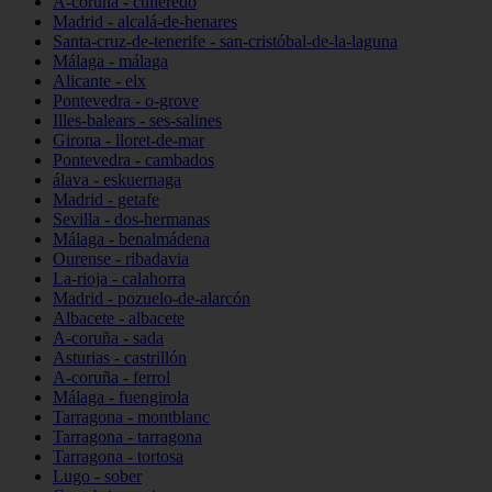
A-coruña - culleredo
Madrid - alcalá-de-henares
Santa-cruz-de-tenerife - san-cristóbal-de-la-laguna
Málaga - málaga
Alicante - elx
Pontevedra - o-grove
Illes-balears - ses-salines
Girona - lloret-de-mar
Pontevedra - cambados
álava - eskuernaga
Madrid - getafe
Sevilla - dos-hermanas
Málaga - benalmádena
Ourense - ribadavia
La-rioja - calahorra
Madrid - pozuelo-de-alarcón
Albacete - albacete
A-coruña - sada
Asturias - castrillón
A-coruña - ferrol
Málaga - fuengirola
Tarragona - montblanc
Tarragona - tarragona
Tarragona - tortosa
Lugo - sober