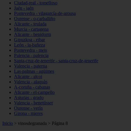
Ciudad-real - tomelloso
Jaén - jaén
Pontevedra - vilagarcía-de-arousa
Ourense - o-carballiño
Alicante - teulada
Murcia - cartagena
Alicante - benidorm
Gipuzkoa - eibar
León - la-bañeza
Pontevedra - meis
Palencia - palencia
Santa-cruz-de-tenerife - santa-cruz-de-tenerife
Valencia - paterna
Las-palmas - agüimes
Alicante - alcoi
Valencia - alaquàs
A-coruña - cabanas
Alicante - el-campello
Asturias - grado
Valencia - benetússer
Ourense - verín
Girona - mieres
Inicio
>
vinosdegranada
>
Página 8