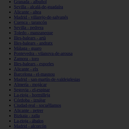
Granada - albuñol
Sevilla - alcalá-de-guadaíra
Alicante - altea
Madrid - villarejo-de-salvanés
Cuenca - tarancón
Sevilla - pedrera
Toledo - manzaneque
Illes-balears - artà
Illes-balears - andratx
Málaga - guaro
Pontevedra - vilanova-de-arousa
Zamora - toro
Illes-balears - esporles
Alicante - elx
Barcelona - el-masnou
Madrid - san-martín-de-valdeiglesias
Almería - mojácar
Segovia - el-espinar
La-rioja - hormilleja
Córdoba - iznájar
Ciudad-real - socuéllamos
Alicante - petrer
Bizkaia - zalla
La-rioja - ábalos
Madrid - alcorcón