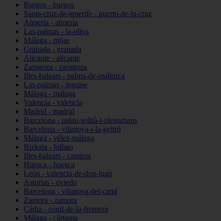
Burgos - burgos
Santa-cruz-de-tenerife - puerto-de-la-cruz
Almería - almería
Las-palmas - la-oliva
Málaga - mijas
Granada - granada
Alicante - alicante
Zaragoza - zaragoza
Illes-balears - palma-de-mallorca
Las-palmas - teguise
Málaga - málaga
Valencia - valencia
Madrid - madrid
Barcelona - palau-solità-i-plegamans
Barcelona - vilanova-i-la-geltrú
Málaga - vélez-málaga
Bizkaia - bilbao
Illes-balears - campos
Huesca - huesca
León - valencia-de-don-juan
Asturias - oviedo
Barcelona - vilanova-del-camí
Zamora - zamora
Cádiz - conil-de-la-frontera
Málaga - cártama