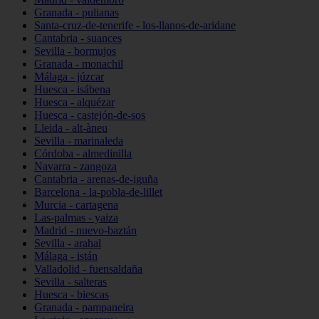
Granada - pulianas
Santa-cruz-de-tenerife - los-llanos-de-aridane
Cantabria - suances
Sevilla - bormujos
Granada - monachil
Málaga - júzcar
Huesca - isábena
Huesca - alquézar
Huesca - castejón-de-sos
Lleida - alt-àneu
Sevilla - marinaleda
Córdoba - almedinilla
Navarra - zangoza
Cantabria - arenas-de-iguña
Barcelona - la-pobla-de-lillet
Murcia - cartagena
Las-palmas - yaiza
Madrid - nuevo-baztán
Sevilla - arahal
Málaga - istán
Valladolid - fuensaldaña
Sevilla - salteras
Huesca - biescas
Granada - pampaneira