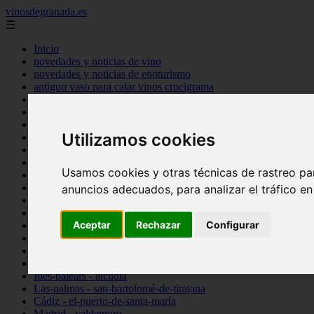
vinosdegranada.es
☰
Inicio
novedades y noticias de vino
novedades y noticias de enoturismo
antiguo vaso para catar vinos crucigrama
bulgaria
comprar
espana
Utilizamos cookies
tipo
vinos
Córdoba - córdoba
Usamos cookies y otras técnicas de rastreo pa
Sevilla - sevilla
Barcelona - barcelona
anuncios adecuados, para analizar el tráfico e
Ciudad-real - montiel
Santa-cruz-de-tenerife - guía-de-isora
Aceptar
Rechazar
Configurar
La-rioja - casalarreina
Almería - roquetas-de-mar
Madrid - pozuelo-de-alarcón
Granada - almuñécar
Illes-balears - alcúdia
Las-palmas - san-bartolomé-de-tirajana
Cádiz - el-puerto-de-santa-maría
Madrid - valdemoro