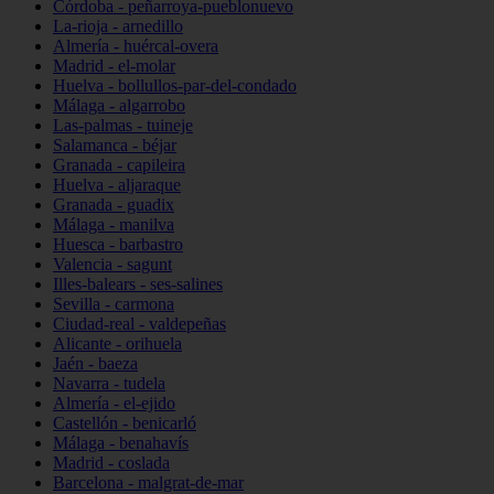
Córdoba - peñarroya-pueblonuevo
La-rioja - arnedillo
Almería - huércal-overa
Madrid - el-molar
Huelva - bollullos-par-del-condado
Málaga - algarrobo
Las-palmas - tuineje
Salamanca - béjar
Granada - capileira
Huelva - aljaraque
Granada - guadix
Málaga - manilva
Huesca - barbastro
Valencia - sagunt
Illes-balears - ses-salines
Sevilla - carmona
Ciudad-real - valdepeñas
Alicante - orihuela
Jaén - baeza
Navarra - tudela
Almería - el-ejido
Castellón - benicarló
Málaga - benahavís
Madrid - coslada
Barcelona - malgrat-de-mar