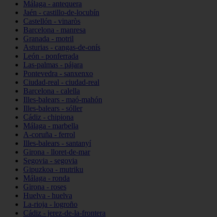
Málaga - antequera
Jaén - castillo-de-locubín
Castellón - vinaròs
Barcelona - manresa
Granada - motril
Asturias - cangas-de-onís
León - ponferrada
Las-palmas - pájara
Pontevedra - sanxenxo
Ciudad-real - ciudad-real
Barcelona - calella
Illes-balears - maó-mahón
Illes-balears - sóller
Cádiz - chipiona
Málaga - marbella
A-coruña - ferrol
Illes-balears - santanyí
Girona - lloret-de-mar
Segovia - segovia
Gipuzkoa - mutriku
Málaga - ronda
Girona - roses
Huelva - huelva
La-rioja - logroño
Cádiz - jerez-de-la-frontera