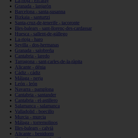
La-rioja - ezcaray
Granada - lanjarón
Barcelona - santa-susanna
Bizkaia - santurtzi
Santa-cruz-de-tenerife - tacoronte
Illes-balears - sant-llorenç-des-cardassar
Huesca - sallent-de-gállego
La-rioja - haro
Sevilla - dos-hermanas
Granada - salobreña
Cantabria - laredo
Tarragona - sant-carles-de-la-ràpita
Alicante - dénia
Cádiz - cádiz
Málaga - nerja
León - león
Navarra - pamplona
Cantabria - santander
Cantabria - el-astillero
Salamanca - salamanca
Valladolid - boecillo
Murcia - murcia
Málaga - torremolinos
Illes-balears - calvià
Alicante - benidorm