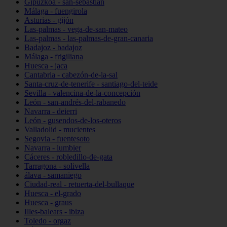
Gipuzkoa - san-sebastián
Málaga - fuengirola
Asturias - gijón
Las-palmas - vega-de-san-mateo
Las-palmas - las-palmas-de-gran-canaria
Badajoz - badajoz
Málaga - frigiliana
Huesca - jaca
Cantabria - cabezón-de-la-sal
Santa-cruz-de-tenerife - santiago-del-teide
Sevilla - valencina-de-la-concepción
León - san-andrés-del-rabanedo
Navarra - deierri
León - gusendos-de-los-oteros
Valladolid - mucientes
Segovia - fuentesoto
Navarra - lumbier
Cáceres - robledillo-de-gata
Tarragona - solivella
álava - samaniego
Ciudad-real - retuerta-del-bullaque
Huesca - el-grado
Huesca - graus
Illes-balears - ibiza
Toledo - orgaz