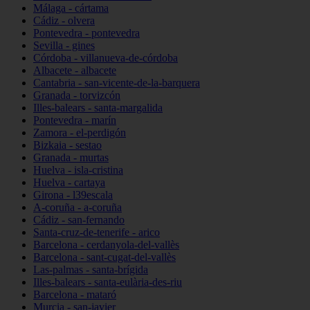
Málaga - cártama
Cádiz - olvera
Pontevedra - pontevedra
Sevilla - gines
Córdoba - villanueva-de-córdoba
Albacete - albacete
Cantabria - san-vicente-de-la-barquera
Granada - torvizcón
Illes-balears - santa-margalida
Pontevedra - marín
Zamora - el-perdigón
Bizkaia - sestao
Granada - murtas
Huelva - isla-cristina
Huelva - cartaya
Girona - l39escala
A-coruña - a-coruña
Cádiz - san-fernando
Santa-cruz-de-tenerife - arico
Barcelona - cerdanyola-del-vallès
Barcelona - sant-cugat-del-vallès
Las-palmas - santa-brígida
Illes-balears - santa-eulària-des-riu
Barcelona - mataró
Murcia - san-javier