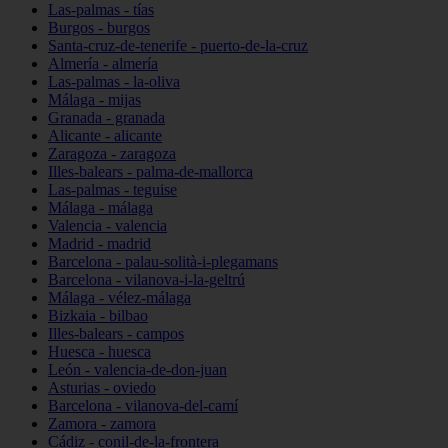
Las-palmas - tías
Burgos - burgos
Santa-cruz-de-tenerife - puerto-de-la-cruz
Almería - almería
Las-palmas - la-oliva
Málaga - mijas
Granada - granada
Alicante - alicante
Zaragoza - zaragoza
Illes-balears - palma-de-mallorca
Las-palmas - teguise
Málaga - málaga
Valencia - valencia
Madrid - madrid
Barcelona - palau-solità-i-plegamans
Barcelona - vilanova-i-la-geltrú
Málaga - vélez-málaga
Bizkaia - bilbao
Illes-balears - campos
Huesca - huesca
León - valencia-de-don-juan
Asturias - oviedo
Barcelona - vilanova-del-camí
Zamora - zamora
Cádiz - conil-de-la-frontera