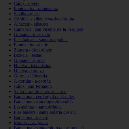
Cádiz - olvera
Pontevedra - pontevedra
Sevilla - gines
Córdoba - villanueva-de-córdoba
Albacete - albacete
Cantabria - san-vicente-de-la-barquera
Granada - torvizcón
Illes-balears - santa-margalida
Pontevedra - marín
Zamora - el-perdigón
Bizkaia - sestao
Granada - murtas
Huelva - isla-cristina
Huelva - cartaya
Girona - l39escala
A-coruña - a-coruña
Cádiz - san-fernando
Santa-cruz-de-tenerife - arico
Barcelona - cerdanyola-del-vallès
Barcelona - sant-cugat-del-vallès
Las-palmas - santa-brígida
Illes-balears - santa-eulària-des-riu
Barcelona - mataró
Murcia - san-javier
Barcelona - santa-coloma-de-gramenet