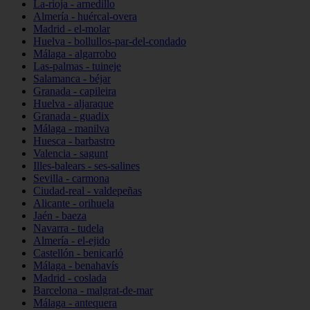
La-rioja - arnedillo
Almería - huércal-overa
Madrid - el-molar
Huelva - bollullos-par-del-condado
Málaga - algarrobo
Las-palmas - tuineje
Salamanca - béjar
Granada - capileira
Huelva - aljaraque
Granada - guadix
Málaga - manilva
Huesca - barbastro
Valencia - sagunt
Illes-balears - ses-salines
Sevilla - carmona
Ciudad-real - valdepeñas
Alicante - orihuela
Jaén - baeza
Navarra - tudela
Almería - el-ejido
Castellón - benicarló
Málaga - benahavís
Madrid - coslada
Barcelona - malgrat-de-mar
Málaga - antequera