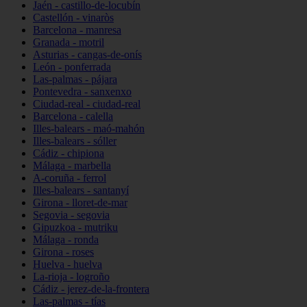
Jaén - castillo-de-locubín
Castellón - vinaròs
Barcelona - manresa
Granada - motril
Asturias - cangas-de-onís
León - ponferrada
Las-palmas - pájara
Pontevedra - sanxenxo
Ciudad-real - ciudad-real
Barcelona - calella
Illes-balears - maó-mahón
Illes-balears - sóller
Cádiz - chipiona
Málaga - marbella
A-coruña - ferrol
Illes-balears - santanyí
Girona - lloret-de-mar
Segovia - segovia
Gipuzkoa - mutriku
Málaga - ronda
Girona - roses
Huelva - huelva
La-rioja - logroño
Cádiz - jerez-de-la-frontera
Las-palmas - tías