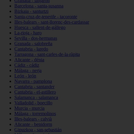
Granada - lanjarón
Barcelona - santa-susanna
Bizkaia - santurtzi
Santa-cruz-de-tenerife - tacoronte
Illes-balears - sant-llorenç-des-cardassar
Huesca - sallent-de-gállego
La-rioja - haro
Sevilla - dos-hermanas
Granada - salobreña
Cantabria - laredo
Tarragona - sant-carles-de-la-ràpita
Alicante - dénia
Cádiz - cádiz
Málaga - nerja
León - león
Navarra - pamplona
Cantabria - santander
Cantabria - el-astillero
Salamanca - salamanca
Valladolid - boecillo
Murcia - murcia
Málaga - torremolinos
Illes-balears - calvià
Alicante - benidorm
Gipuzkoa - san-sebastián