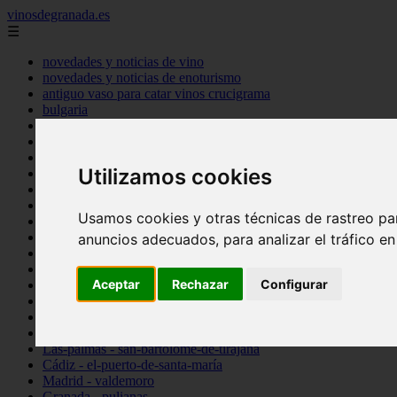
vinosdegranada.es
☰
novedades y noticias de vino
novedades y noticias de enoturismo
antiguo vaso para catar vinos crucigrama
bulgaria
comprar
espana
tipo
Utilizamos cookies
vinos
Córdoba - córdoba
Sevilla - sevilla
Usamos cookies y otras técnicas de rastreo pa
Barcelona - barcelona
Ciudad-real - montiel
anuncios adecuados, para analizar el tráfico e
Santa-cruz-de-tenerife - guía-de-isora
La-rioja - casalarreina
Aceptar
Rechazar
Configurar
Almería - roquetas-de-mar
Madrid - pozuelo-de-alarcón
Granada - almuñécar
Illes-balears - alcúdia
Las-palmas - san-bartolomé-de-tirajana
Cádiz - el-puerto-de-santa-maría
Madrid - valdemoro
Granada - pulianas