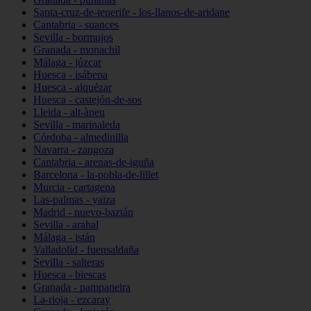
Santa-cruz-de-tenerife - los-llanos-de-aridane
Cantabria - suances
Sevilla - bormujos
Granada - monachil
Málaga - júzcar
Huesca - isábena
Huesca - alquézar
Huesca - castejón-de-sos
Lleida - alt-àneu
Sevilla - marinaleda
Córdoba - almedinilla
Navarra - zangoza
Cantabria - arenas-de-iguña
Barcelona - la-pobla-de-lillet
Murcia - cartagena
Las-palmas - yaiza
Madrid - nuevo-baztán
Sevilla - arahal
Málaga - istán
Valladolid - fuensaldaña
Sevilla - salteras
Huesca - biescas
Granada - pampaneira
La-rioja - ezcaray