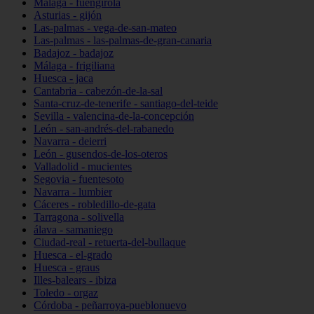
Málaga - fuengirola
Asturias - gijón
Las-palmas - vega-de-san-mateo
Las-palmas - las-palmas-de-gran-canaria
Badajoz - badajoz
Málaga - frigiliana
Huesca - jaca
Cantabria - cabezón-de-la-sal
Santa-cruz-de-tenerife - santiago-del-teide
Sevilla - valencina-de-la-concepción
León - san-andrés-del-rabanedo
Navarra - deierri
León - gusendos-de-los-oteros
Valladolid - mucientes
Segovia - fuentesoto
Navarra - lumbier
Cáceres - robledillo-de-gata
Tarragona - solivella
álava - samaniego
Ciudad-real - retuerta-del-bullaque
Huesca - el-grado
Huesca - graus
Illes-balears - ibiza
Toledo - orgaz
Córdoba - peñarroya-pueblonuevo