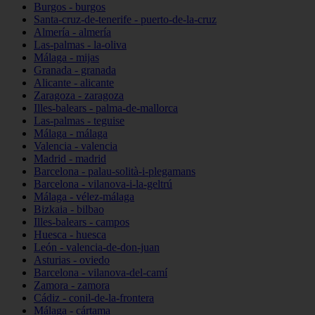
Burgos - burgos
Santa-cruz-de-tenerife - puerto-de-la-cruz
Almería - almería
Las-palmas - la-oliva
Málaga - mijas
Granada - granada
Alicante - alicante
Zaragoza - zaragoza
Illes-balears - palma-de-mallorca
Las-palmas - teguise
Málaga - málaga
Valencia - valencia
Madrid - madrid
Barcelona - palau-solità-i-plegamans
Barcelona - vilanova-i-la-geltrú
Málaga - vélez-málaga
Bizkaia - bilbao
Illes-balears - campos
Huesca - huesca
León - valencia-de-don-juan
Asturias - oviedo
Barcelona - vilanova-del-camí
Zamora - zamora
Cádiz - conil-de-la-frontera
Málaga - cártama