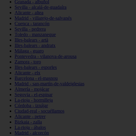
Granada - albuñol
Sevilla - alcalá-de-guadaíra
Alicante - altea
Madrid - villarejo-de-salvanés
Cuenca - tarancón
Sevilla - pedrera
Toledo - manzaneque
Illes-balears - artà
Illes-balears - andratx
Málaga - guaro
Pontevedra - vilanova-de-arousa
Zamora - toro
Illes-balears - esporles
Alicante - elx
Barcelona - el-masnou
Madrid - san-martín-de-valdeiglesias
Almería - mojácar
Segovia - el-espinar
La-rioja - hormilleja
Córdoba - iznájar
Ciudad-real - socuéllamos
Alicante - petrer
Bizkaia - zalla
La-rioja - ábalos
Madrid - alcorcón