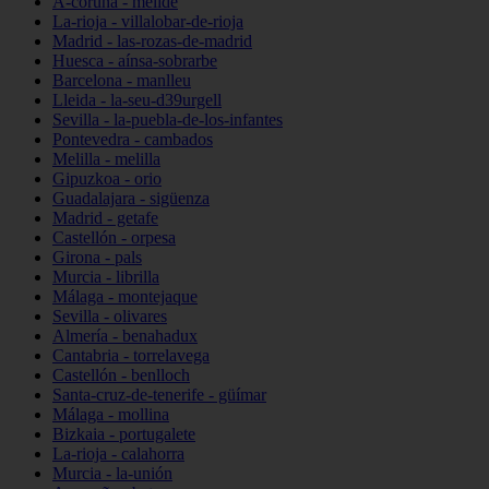
A-coruña - melide
La-rioja - villalobar-de-rioja
Madrid - las-rozas-de-madrid
Huesca - aínsa-sobrarbe
Barcelona - manlleu
Lleida - la-seu-d39urgell
Sevilla - la-puebla-de-los-infantes
Pontevedra - cambados
Melilla - melilla
Gipuzkoa - orio
Guadalajara - sigüenza
Madrid - getafe
Castellón - orpesa
Girona - pals
Murcia - librilla
Málaga - montejaque
Sevilla - olivares
Almería - benahadux
Cantabria - torrelavega
Castellón - benlloch
Santa-cruz-de-tenerife - güímar
Málaga - mollina
Bizkaia - portugalete
La-rioja - calahorra
Murcia - la-unión