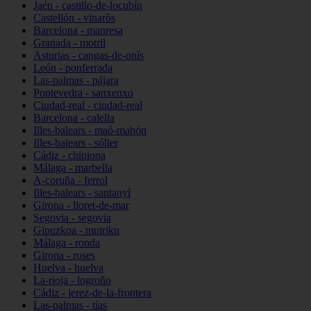
Jaén - castillo-de-locubín
Castellón - vinaròs
Barcelona - manresa
Granada - motril
Asturias - cangas-de-onís
León - ponferrada
Las-palmas - pájara
Pontevedra - sanxenxo
Ciudad-real - ciudad-real
Barcelona - calella
Illes-balears - maó-mahón
Illes-balears - sóller
Cádiz - chipiona
Málaga - marbella
A-coruña - ferrol
Illes-balears - santanyí
Girona - lloret-de-mar
Segovia - segovia
Gipuzkoa - mutriku
Málaga - ronda
Girona - roses
Huelva - huelva
La-rioja - logroño
Cádiz - jerez-de-la-frontera
Las-palmas - tías