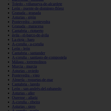
Toledo - villanueva-de-alcardete
León - puente-de-domingo-flórez
Granada - granada
Asturias - gijón
Pontevedra - pontevedra
Granada - maracena
Cantabria - riotuerto
ávila - el-barco-de-ávila
La-rioja - haro
A-coruña - a-coruña
León - león
Cantabria - santander
A-coruña - santiago-de-compostela
Málaga - torremolinos
Murcia - murcia
Asturias - oviedo
Pontevedra - vigo
Almería - roquetas-de-mar
Cantabria - laredo
León - san-andrés-del-rabanedo
Asturias - aller
Ourense - allariz
A-coruña - ribeira
Asturias - siero
A-coruña - narón