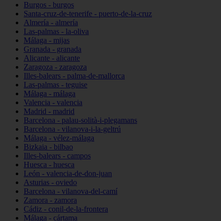
Burgos - burgos
Santa-cruz-de-tenerife - puerto-de-la-cruz
Almería - almería
Las-palmas - la-oliva
Málaga - mijas
Granada - granada
Alicante - alicante
Zaragoza - zaragoza
Illes-balears - palma-de-mallorca
Las-palmas - teguise
Málaga - málaga
Valencia - valencia
Madrid - madrid
Barcelona - palau-solità-i-plegamans
Barcelona - vilanova-i-la-geltrú
Málaga - vélez-málaga
Bizkaia - bilbao
Illes-balears - campos
Huesca - huesca
León - valencia-de-don-juan
Asturias - oviedo
Barcelona - vilanova-del-camí
Zamora - zamora
Cádiz - conil-de-la-frontera
Málaga - cártama