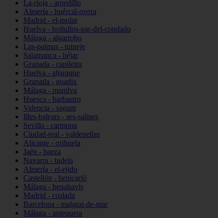
La-rioja - arnedillo
Almería - huércal-overa
Madrid - el-molar
Huelva - bollullos-par-del-condado
Málaga - algarrobo
Las-palmas - tuineje
Salamanca - béjar
Granada - capileira
Huelva - aljaraque
Granada - guadix
Málaga - manilva
Huesca - barbastro
Valencia - sagunt
Illes-balears - ses-salines
Sevilla - carmona
Ciudad-real - valdepeñas
Alicante - orihuela
Jaén - baeza
Navarra - tudela
Almería - el-ejido
Castellón - benicarló
Málaga - benahavís
Madrid - coslada
Barcelona - malgrat-de-mar
Málaga - antequera