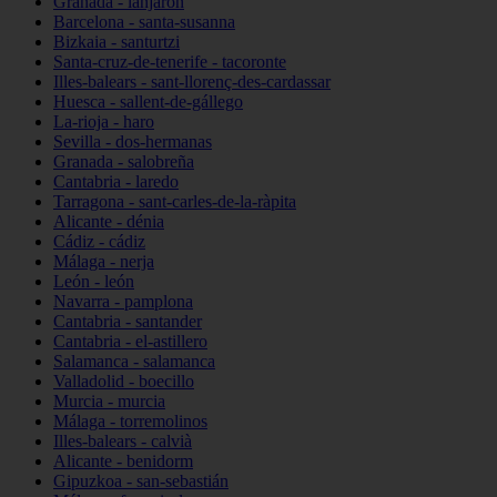
Granada - lanjarón
Barcelona - santa-susanna
Bizkaia - santurtzi
Santa-cruz-de-tenerife - tacoronte
Illes-balears - sant-llorenç-des-cardassar
Huesca - sallent-de-gállego
La-rioja - haro
Sevilla - dos-hermanas
Granada - salobreña
Cantabria - laredo
Tarragona - sant-carles-de-la-ràpita
Alicante - dénia
Cádiz - cádiz
Málaga - nerja
León - león
Navarra - pamplona
Cantabria - santander
Cantabria - el-astillero
Salamanca - salamanca
Valladolid - boecillo
Murcia - murcia
Málaga - torremolinos
Illes-balears - calvià
Alicante - benidorm
Gipuzkoa - san-sebastián