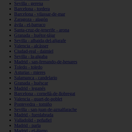
Sevilla - gerena
Barcelona - tordera
Barcelona - vilassar-de-mar
Zaragoza - alagón
ávila - el-barraco
Santa-cruz-de-tenerife - arona
Granada - huétor-tájar
Sevilla - albaida-del-aljarafe
Valencia - alcàsser
Ciudad-real - daimiel
Sevilla - la-algaba
Madrid - san-fernando-de-henares
Toledo - toledo
Asturias - mieres
Salamanca - candelario
Granada - huéscar
Madrid - leganés
Barcelona - cornellà-de-llobregat
Valencia - quart-de-poblet
Pontevedra - tomiño
Sevilla - san-juan-de-aznalfarache
Madrid - fuenlabrada
Valladolid - peñafiel
Madrid - parla
Madrid - el-álamo