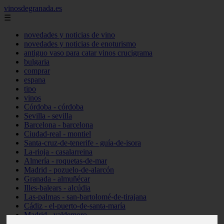
vinosdegranada.es
☰
novedades y noticias de vino
novedades y noticias de enoturismo
antiguo vaso para catar vinos crucigrama
bulgaria
comprar
espana
tipo
vinos
Córdoba - córdoba
Sevilla - sevilla
Barcelona - barcelona
Ciudad-real - montiel
Santa-cruz-de-tenerife - guía-de-isora
La-rioja - casalarreina
Almería - roquetas-de-mar
Madrid - pozuelo-de-alarcón
Granada - almuñécar
Illes-balears - alcúdia
Las-palmas - san-bartolomé-de-tirajana
Cádiz - el-puerto-de-santa-maría
Madrid - valdemoro
Granada - pulianas