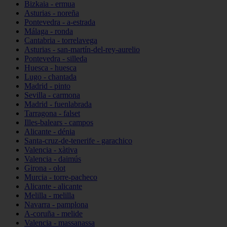
Bizkaia - ermua
Asturias - noreña
Pontevedra - a-estrada
Málaga - ronda
Cantabria - torrelavega
Asturias - san-martín-del-rey-aurelio
Pontevedra - silleda
Huesca - huesca
Lugo - chantada
Madrid - pinto
Sevilla - carmona
Madrid - fuenlabrada
Tarragona - falset
Illes-balears - campos
Alicante - dénia
Santa-cruz-de-tenerife - garachico
Valencia - xàtiva
Valencia - daimús
Girona - olot
Murcia - torre-pacheco
Alicante - alicante
Melilla - melilla
Navarra - pamplona
A-coruña - melide
Valencia - massanassa