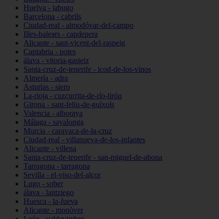
Huelva - jabugo
Barcelona - cabrils
Ciudad-real - almodóvar-del-campo
Illes-balears - capdepera
Alicante - sant-vicent-del-raspeig
Cantabria - potes
álava - vitoria-gasteiz
Santa-cruz-de-tenerife - icod-de-los-vinos
Almería - adra
Asturias - siero
La-rioja - cuzcurrita-de-río-tirón
Girona - sant-feliu-de-guíxols
Valencia - alboraya
Málaga - sayalonga
Murcia - caravaca-de-la-cruz
Ciudad-real - villanueva-de-los-infantes
Alicante - villena
Santa-cruz-de-tenerife - san-miguel-de-abona
Tarragona - tarragona
Sevilla - el-viso-del-alcor
Lugo - sober
álava - lantziego
Huesca - la-fueva
Alicante - monòver
León - valdevimbre