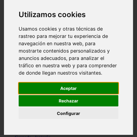
Santa-cruz-de-tenerife - los-llanos-de-aridane
Cantabria - suances
Utilizamos cookies
Sevilla - bormujos
Granada - monachil
Málaga - júzcar
Usamos cookies y otras técnicas de
Huesca - isábena
rastreo para mejorar tu experiencia de
Huesca - alquézar
navegación en nuestra web, para
Huesca - castejón-de-sos
Lleida - alt-àneu
mostrarte contenidos personalizados y
Sevilla - marinaleda
anuncios adecuados, para analizar el
Córdoba - almedinilla
tráfico en nuestra web y para comprender
Navarra - zangoza
Cantabria - arenas-de-iguña
de donde llegan nuestros visitantes.
Barcelona - la-pobla-de-lillet
Murcia - cartagena
Las-palmas - yaiza
Aceptar
Madrid - nuevo-baztán
Sevilla - arahal
Rechazar
Málaga - istán
Valladolid - fuensaldaña
Configurar
Sevilla - salteras
Huesca - biescas
Granada - pampaneira
La-rioja - ezcaray