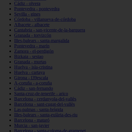
Cádiz - olvera
Pontevedra - pontevedra
Sevilla - gines
Córdoba - villanueva-de-córdoba
Albacete - albacete
Cantabria - san-vicente-de-la-barquera
Granada - torvizcón
Illes-balears - santa-margalida
Pontevedra - marín
Zamora - el-perdigón
Bizkaia - sestao
Granada - murtas
Huelva - isla-cristina
Huelva - cartaya
Girona - l39escala
A-coruña - a-coruña
Cádiz - san-fernando
Santa-cruz-de-tenerife - arico
Barcelona - cerdanyola-del-vallès
Barcelona - sant-cugat-del-vallès
Las-palmas - santa-brígida
Illes-balears - santa-eulària-des-riu
Barcelona - mataró
Murcia - san-javier
Barcelona - santa-coloma-de-gramenet