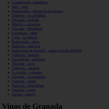
Ciudad-real - tomelloso
Jaén - jaén
Pontevedra - vilagarcía-de-arousa
Ourense - o-carballiño
Alicante - teulada
Murcia - cartagena
Alicante - benidorm
Gipuzkoa - eibar
León - la-bañeza
Pontevedra - meis
Palencia - palencia
Santa-cruz-de-tenerife - santa-cruz-de-tenerife
Valencia - paterna
Las-palmas - agüimes
Alicante - alcoi
Valencia - alaquàs
A-coruña - cabanas
Alicante - el-campello
Asturias - grado
Valencia - benetússer
Ourense - verín
Girona - mieres
Vinos de Granada