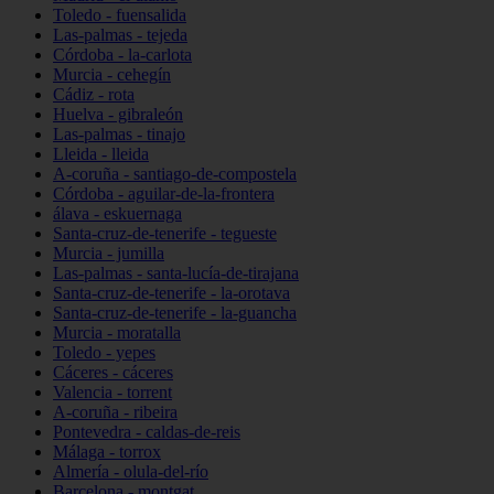
Toledo - fuensalida
Las-palmas - tejeda
Córdoba - la-carlota
Murcia - cehegín
Cádiz - rota
Huelva - gibraleón
Las-palmas - tinajo
Lleida - lleida
A-coruña - santiago-de-compostela
Córdoba - aguilar-de-la-frontera
álava - eskuernaga
Santa-cruz-de-tenerife - tegueste
Murcia - jumilla
Las-palmas - santa-lucía-de-tirajana
Santa-cruz-de-tenerife - la-orotava
Santa-cruz-de-tenerife - la-guancha
Murcia - moratalla
Toledo - yepes
Cáceres - cáceres
Valencia - torrent
A-coruña - ribeira
Pontevedra - caldas-de-reis
Málaga - torrox
Almería - olula-del-río
Barcelona - montgat