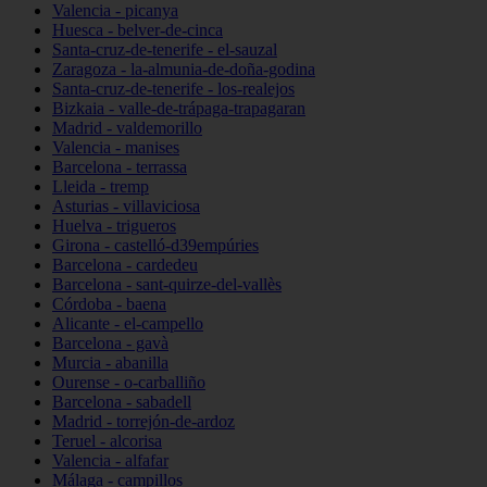
Valencia - picanya
Huesca - belver-de-cinca
Santa-cruz-de-tenerife - el-sauzal
Zaragoza - la-almunia-de-doña-godina
Santa-cruz-de-tenerife - los-realejos
Bizkaia - valle-de-trápaga-trapagaran
Madrid - valdemorillo
Valencia - manises
Barcelona - terrassa
Lleida - tremp
Asturias - villaviciosa
Huelva - trigueros
Girona - castelló-d39empúries
Barcelona - cardedeu
Barcelona - sant-quirze-del-vallès
Córdoba - baena
Alicante - el-campello
Barcelona - gavà
Murcia - abanilla
Ourense - o-carballiño
Barcelona - sabadell
Madrid - torrejón-de-ardoz
Teruel - alcorisa
Valencia - alfafar
Málaga - campillos