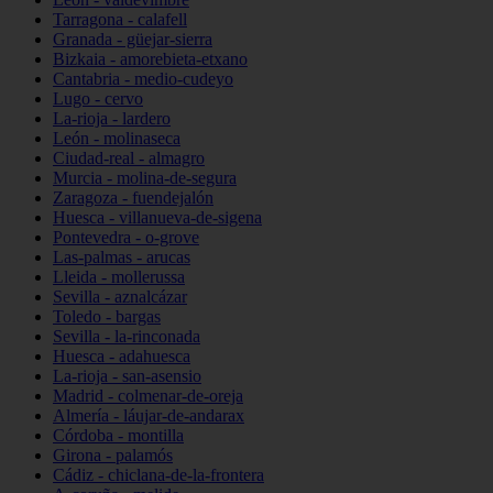
Tarragona - calafell
Granada - güejar-sierra
Bizkaia - amorebieta-etxano
Cantabria - medio-cudeyo
Lugo - cervo
La-rioja - lardero
León - molinaseca
Ciudad-real - almagro
Murcia - molina-de-segura
Zaragoza - fuendejalón
Huesca - villanueva-de-sigena
Pontevedra - o-grove
Las-palmas - arucas
Lleida - mollerussa
Sevilla - aznalcázar
Toledo - bargas
Sevilla - la-rinconada
Huesca - adahuesca
La-rioja - san-asensio
Madrid - colmenar-de-oreja
Almería - láujar-de-andarax
Córdoba - montilla
Girona - palamós
Cádiz - chiclana-de-la-frontera