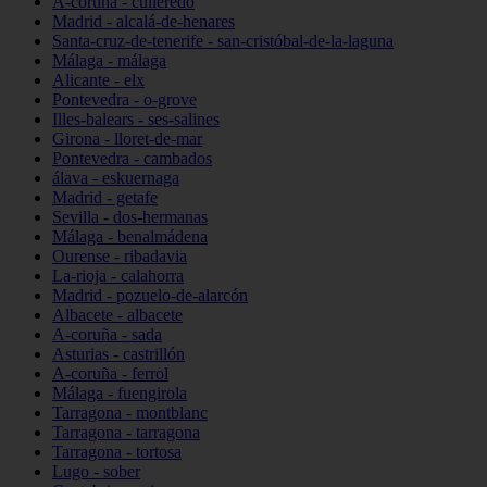
A-coruña - culleredo
Madrid - alcalá-de-henares
Santa-cruz-de-tenerife - san-cristóbal-de-la-laguna
Málaga - málaga
Alicante - elx
Pontevedra - o-grove
Illes-balears - ses-salines
Girona - lloret-de-mar
Pontevedra - cambados
álava - eskuernaga
Madrid - getafe
Sevilla - dos-hermanas
Málaga - benalmádena
Ourense - ribadavia
La-rioja - calahorra
Madrid - pozuelo-de-alarcón
Albacete - albacete
A-coruña - sada
Asturias - castrillón
A-coruña - ferrol
Málaga - fuengirola
Tarragona - montblanc
Tarragona - tarragona
Tarragona - tortosa
Lugo - sober