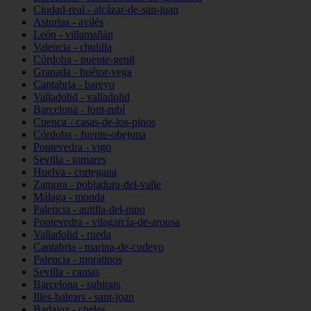
Ciudad-real - alcázar-de-san-juan
Asturias - avilés
León - villamañán
Valencia - chulilla
Córdoba - puente-genil
Granada - huétor-vega
Cantabria - bareyo
Valladolid - valladolid
Barcelona - font-rubí
Cuenca - casas-de-los-pinos
Córdoba - fuente-obejuna
Pontevedra - vigo
Sevilla - tomares
Huelva - cortegana
Zamora - pobladura-del-valle
Málaga - monda
Palencia - autilla-del-pino
Pontevedra - vilagarcía-de-arousa
Valladolid - rueda
Cantabria - marina-de-cudeyo
Palencia - moratinos
Sevilla - camas
Barcelona - subirats
Illes-balears - sant-joan
Badajoz - cheles