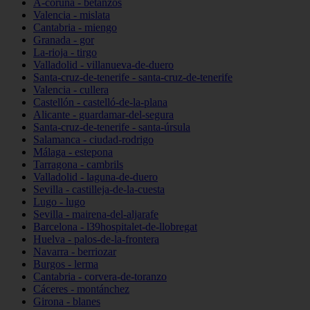
A-coruña - betanzos
Valencia - mislata
Cantabria - miengo
Granada - gor
La-rioja - tirgo
Valladolid - villanueva-de-duero
Santa-cruz-de-tenerife - santa-cruz-de-tenerife
Valencia - cullera
Castellón - castelló-de-la-plana
Alicante - guardamar-del-segura
Santa-cruz-de-tenerife - santa-úrsula
Salamanca - ciudad-rodrigo
Málaga - estepona
Tarragona - cambrils
Valladolid - laguna-de-duero
Sevilla - castilleja-de-la-cuesta
Lugo - lugo
Sevilla - mairena-del-aljarafe
Barcelona - l39hospitalet-de-llobregat
Huelva - palos-de-la-frontera
Navarra - berriozar
Burgos - lerma
Cantabria - corvera-de-toranzo
Cáceres - montánchez
Girona - blanes