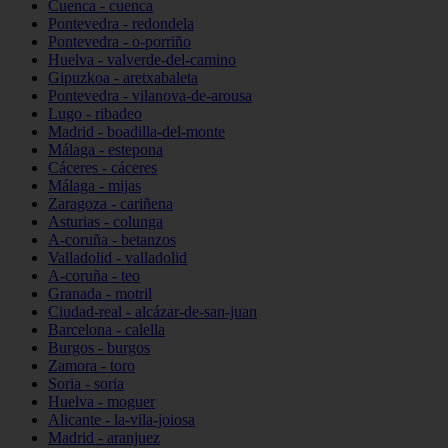
Cuenca - cuenca
Pontevedra - redondela
Pontevedra - o-porriño
Huelva - valverde-del-camino
Gipuzkoa - aretxabaleta
Pontevedra - vilanova-de-arousa
Lugo - ribadeo
Madrid - boadilla-del-monte
Málaga - estepona
Cáceres - cáceres
Málaga - mijas
Zaragoza - cariñena
Asturias - colunga
A-coruña - betanzos
Valladolid - valladolid
A-coruña - teo
Granada - motril
Ciudad-real - alcázar-de-san-juan
Barcelona - calella
Burgos - burgos
Zamora - toro
Soria - soria
Huelva - moguer
Alicante - la-vila-joiosa
Madrid - aranjuez