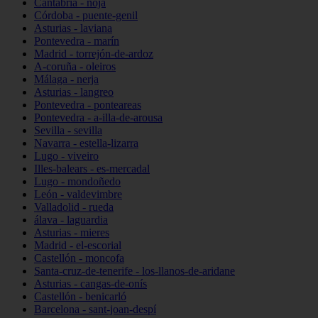
Cantabria - noja
Córdoba - puente-genil
Asturias - laviana
Pontevedra - marín
Madrid - torrejón-de-ardoz
A-coruña - oleiros
Málaga - nerja
Asturias - langreo
Pontevedra - ponteareas
Pontevedra - a-illa-de-arousa
Sevilla - sevilla
Navarra - estella-lizarra
Lugo - viveiro
Illes-balears - es-mercadal
Lugo - mondoñedo
León - valdevimbre
Valladolid - rueda
álava - laguardia
Asturias - mieres
Madrid - el-escorial
Castellón - moncofa
Santa-cruz-de-tenerife - los-llanos-de-aridane
Asturias - cangas-de-onís
Castellón - benicarló
Barcelona - sant-joan-despí