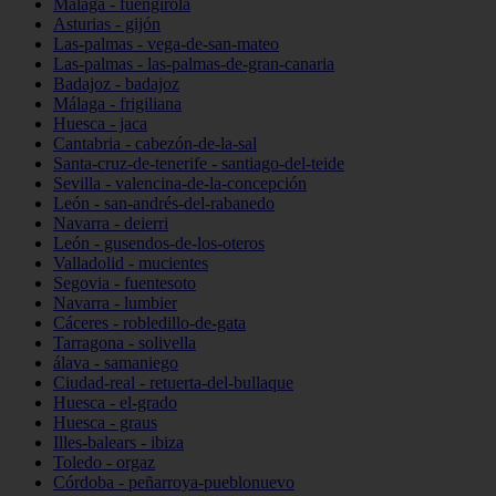
Málaga - fuengirola
Asturias - gijón
Las-palmas - vega-de-san-mateo
Las-palmas - las-palmas-de-gran-canaria
Badajoz - badajoz
Málaga - frigiliana
Huesca - jaca
Cantabria - cabezón-de-la-sal
Santa-cruz-de-tenerife - santiago-del-teide
Sevilla - valencina-de-la-concepción
León - san-andrés-del-rabanedo
Navarra - deierri
León - gusendos-de-los-oteros
Valladolid - mucientes
Segovia - fuentesoto
Navarra - lumbier
Cáceres - robledillo-de-gata
Tarragona - solivella
álava - samaniego
Ciudad-real - retuerta-del-bullaque
Huesca - el-grado
Huesca - graus
Illes-balears - ibiza
Toledo - orgaz
Córdoba - peñarroya-pueblonuevo