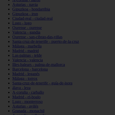
Asturias - navia
Gipuzkoa - hondarribia
Gipuzkoa - irun
Ciudad-real - ciudad-real
Lugo - lugo
Ourense - ourense
Valencia - gandia
Ourense - san-cibrao-das-viñas
Santa-cruz-de-tenerife - puerto-de-la-cruz
Málaga - marbella
Madrid - madrid
Las-palmas - telde
Valencia - valencia
Illes-balears - palma-de-mallorca
Barcelona - barcelona
Madrid - leganés
Málaga - torrox
Santa-cruz-de-tenerife - guía-de-isora
álava - leza
A-coruña - carballo
Madrid - el-boalo
Lugo - monterroso
Asturias - avilés
Granada - monachil