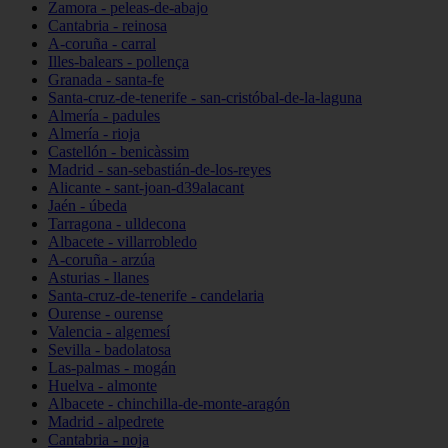
Zamora - peleas-de-abajo
Cantabria - reinosa
A-coruña - carral
Illes-balears - pollença
Granada - santa-fe
Santa-cruz-de-tenerife - san-cristóbal-de-la-laguna
Almería - padules
Almería - rioja
Castellón - benicàssim
Madrid - san-sebastián-de-los-reyes
Alicante - sant-joan-d39alacant
Jaén - úbeda
Tarragona - ulldecona
Albacete - villarrobledo
A-coruña - arzúa
Asturias - llanes
Santa-cruz-de-tenerife - candelaria
Ourense - ourense
Valencia - algemesí
Sevilla - badolatosa
Las-palmas - mogán
Huelva - almonte
Albacete - chinchilla-de-monte-aragón
Madrid - alpedrete
Cantabria - noja