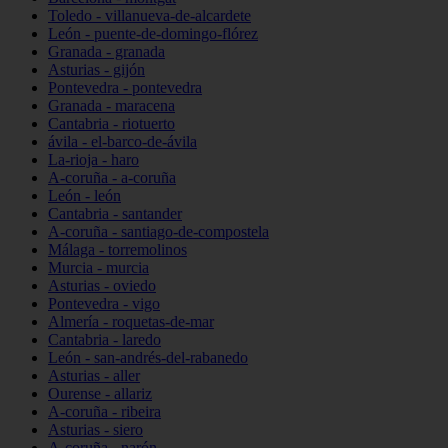
Toledo - villanueva-de-alcardete
León - puente-de-domingo-flórez
Granada - granada
Asturias - gijón
Pontevedra - pontevedra
Granada - maracena
Cantabria - riotuerto
ávila - el-barco-de-ávila
La-rioja - haro
A-coruña - a-coruña
León - león
Cantabria - santander
A-coruña - santiago-de-compostela
Málaga - torremolinos
Murcia - murcia
Asturias - oviedo
Pontevedra - vigo
Almería - roquetas-de-mar
Cantabria - laredo
León - san-andrés-del-rabanedo
Asturias - aller
Ourense - allariz
A-coruña - ribeira
Asturias - siero
A-coruña - narón