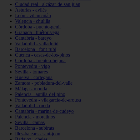
Ciudad-real - alcázar-de-san-juan
Asturias - avilés
León - villamañán
Valencia - chulilla
Córdoba - puente-genil
Granada - huétor-vega
Cantabria - bareyo
Valladolid - valladolid
Barcelona - font-rubí
Cuenca - casas-de-los-pinos
Córdoba - fuente-obejuna
Pontevedra - vigo
Sevilla - tomares
Huelva - cortegana
Zamora - pobladura-del-valle
Málaga - monda
Palencia - autilla-del-pino
Pontevedra - vilagarcía-de-arousa
Valladolid - rueda
Cantabria - marina-de-cudeyo
Palencia - moratinos
Sevilla - camas
Barcelona - subirats
Illes-balears - sant-joan
Badajoz - cheles