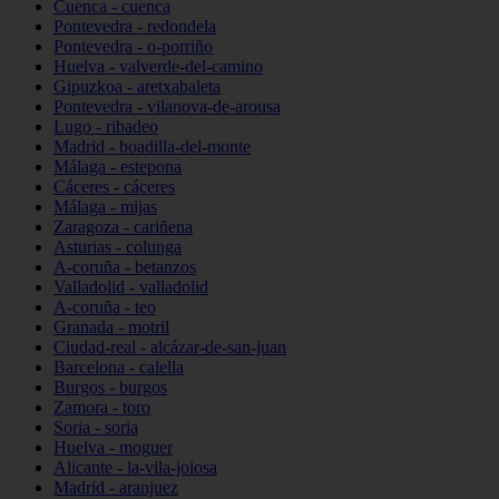
Cuenca - cuenca
Pontevedra - redondela
Pontevedra - o-porriño
Huelva - valverde-del-camino
Gipuzkoa - aretxabaleta
Pontevedra - vilanova-de-arousa
Lugo - ribadeo
Madrid - boadilla-del-monte
Málaga - estepona
Cáceres - cáceres
Málaga - mijas
Zaragoza - cariñena
Asturias - colunga
A-coruña - betanzos
Valladolid - valladolid
A-coruña - teo
Granada - motril
Ciudad-real - alcázar-de-san-juan
Barcelona - calella
Burgos - burgos
Zamora - toro
Soria - soria
Huelva - moguer
Alicante - la-vila-joiosa
Madrid - aranjuez