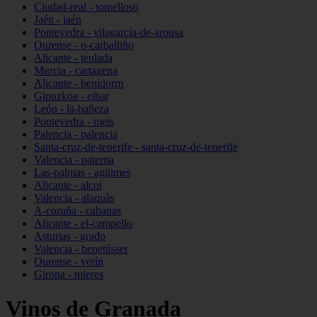
Ciudad-real - tomelloso
Jaén - jaén
Pontevedra - vilagarcía-de-arousa
Ourense - o-carballiño
Alicante - teulada
Murcia - cartagena
Alicante - benidorm
Gipuzkoa - eibar
León - la-bañeza
Pontevedra - meis
Palencia - palencia
Santa-cruz-de-tenerife - santa-cruz-de-tenerife
Valencia - paterna
Las-palmas - agüimes
Alicante - alcoi
Valencia - alaquàs
A-coruña - cabanas
Alicante - el-campello
Asturias - grado
Valencia - benetússer
Ourense - verín
Girona - mieres
Vinos de Granada