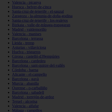
Valencia - picanya
Huesca - belver-de-cinca
Santa-cruz-de-tenerife - el-sauzal
Zaragoza - la-almunia-de-doña-godina
Santa-cruz-de-tenerife - los-realejos
Bizkaia - valle-de-trápaga-trapagaran
Madrid - valdemorillo
Valencia - manises
Barcelona - terrassa
Lleida - tremp
Asturias - villaviciosa
Huelva - trigueros
Girona - castelló-d39empúries
Barcelona - cardedeu
Barcelona - sant-quirze-del-vallès
Córdoba - baena
Alicante - el-campello
Barcelona - gavà
Murcia - abanilla
Ourense - o-carballiño
Barcelona - sabadell
Madrid - torrejón-de-ardoz
Teruel - alcorisa
Valencia - alfafar
Málaga - campillos