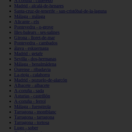
A-coruña - culleredo
Madrid - alcalá-de-henares
Santa-cruz-de-tenerife - san-cristóbal-de-la-laguna
Málaga - málaga
Alicante - elx
Pontevedra - o-grove
Illes-balears - ses-salines
Girona - lloret-de-mar
Pontevedra - cambados
álava - eskuernaga
Madrid - getafe
Sevilla - dos-hermanas
Málaga - benalmádena
Ourense - ribadavia
La-rioja - calahorra
Madrid - pozuelo-de-alarcón
Albacete - albacete
A-coruña - sada
Asturias - castrillón
A-coruña - ferrol
Málaga - fuengirola
Tarragona - montblanc
Tarragona - tarragona
Tarragona - tortosa
Lugo - sober