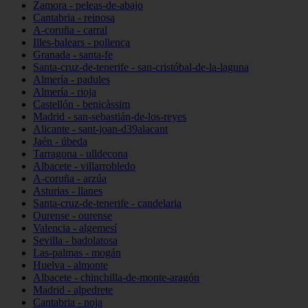
Zamora - peleas-de-abajo
Cantabria - reinosa
A-coruña - carral
Illes-balears - pollença
Granada - santa-fe
Santa-cruz-de-tenerife - san-cristóbal-de-la-laguna
Almería - padules
Almería - rioja
Castellón - benicàssim
Madrid - san-sebastián-de-los-reyes
Alicante - sant-joan-d39alacant
Jaén - úbeda
Tarragona - ulldecona
Albacete - villarrobledo
A-coruña - arzúa
Asturias - llanes
Santa-cruz-de-tenerife - candelaria
Ourense - ourense
Valencia - algemesí
Sevilla - badolatosa
Las-palmas - mogán
Huelva - almonte
Albacete - chinchilla-de-monte-aragón
Madrid - alpedrete
Cantabria - noja