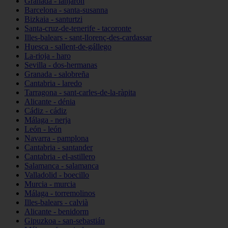
Granada - lanjarón
Barcelona - santa-susanna
Bizkaia - santurtzi
Santa-cruz-de-tenerife - tacoronte
Illes-balears - sant-llorenç-des-cardassar
Huesca - sallent-de-gállego
La-rioja - haro
Sevilla - dos-hermanas
Granada - salobreña
Cantabria - laredo
Tarragona - sant-carles-de-la-ràpita
Alicante - dénia
Cádiz - cádiz
Málaga - nerja
León - león
Navarra - pamplona
Cantabria - santander
Cantabria - el-astillero
Salamanca - salamanca
Valladolid - boecillo
Murcia - murcia
Málaga - torremolinos
Illes-balears - calvià
Alicante - benidorm
Gipuzkoa - san-sebastián