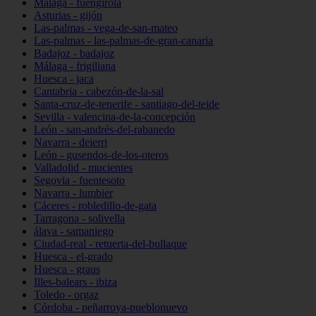
Málaga - fuengirola
Asturias - gijón
Las-palmas - vega-de-san-mateo
Las-palmas - las-palmas-de-gran-canaria
Badajoz - badajoz
Málaga - frigiliana
Huesca - jaca
Cantabria - cabezón-de-la-sal
Santa-cruz-de-tenerife - santiago-del-teide
Sevilla - valencina-de-la-concepción
León - san-andrés-del-rabanedo
Navarra - deierri
León - gusendos-de-los-oteros
Valladolid - mucientes
Segovia - fuentesoto
Navarra - lumbier
Cáceres - robledillo-de-gata
Tarragona - solivella
álava - samaniego
Ciudad-real - retuerta-del-bullaque
Huesca - el-grado
Huesca - graus
Illes-balears - ibiza
Toledo - orgaz
Córdoba - peñarroya-pueblonuevo