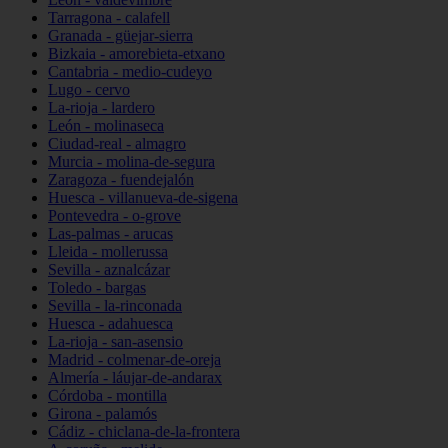
Tarragona - calafell
Granada - güejar-sierra
Bizkaia - amorebieta-etxano
Cantabria - medio-cudeyo
Lugo - cervo
La-rioja - lardero
León - molinaseca
Ciudad-real - almagro
Murcia - molina-de-segura
Zaragoza - fuendejalón
Huesca - villanueva-de-sigena
Pontevedra - o-grove
Las-palmas - arucas
Lleida - mollerussa
Sevilla - aznalcázar
Toledo - bargas
Sevilla - la-rinconada
Huesca - adahuesca
La-rioja - san-asensio
Madrid - colmenar-de-oreja
Almería - láujar-de-andarax
Córdoba - montilla
Girona - palamós
Cádiz - chiclana-de-la-frontera