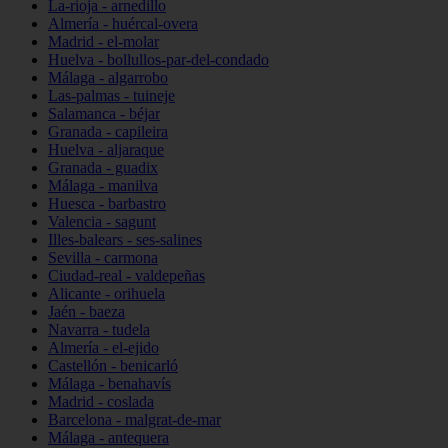
La-rioja - arnedillo
Almería - huércal-overa
Madrid - el-molar
Huelva - bollullos-par-del-condado
Málaga - algarrobo
Las-palmas - tuineje
Salamanca - béjar
Granada - capileira
Huelva - aljaraque
Granada - guadix
Málaga - manilva
Huesca - barbastro
Valencia - sagunt
Illes-balears - ses-salines
Sevilla - carmona
Ciudad-real - valdepeñas
Alicante - orihuela
Jaén - baeza
Navarra - tudela
Almería - el-ejido
Castellón - benicarló
Málaga - benahavís
Madrid - coslada
Barcelona - malgrat-de-mar
Málaga - antequera