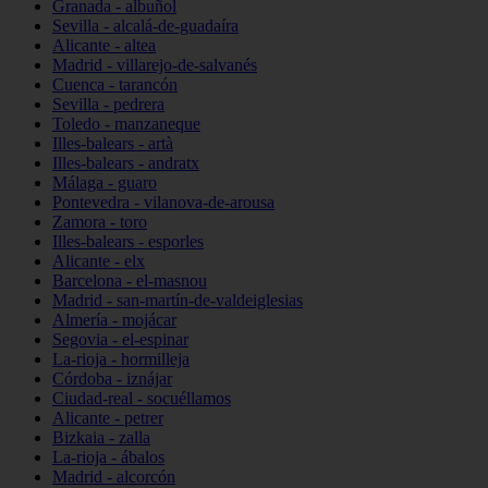
Granada - albuñol
Sevilla - alcalá-de-guadaíra
Alicante - altea
Madrid - villarejo-de-salvanés
Cuenca - tarancón
Sevilla - pedrera
Toledo - manzaneque
Illes-balears - artà
Illes-balears - andratx
Málaga - guaro
Pontevedra - vilanova-de-arousa
Zamora - toro
Illes-balears - esporles
Alicante - elx
Barcelona - el-masnou
Madrid - san-martín-de-valdeiglesias
Almería - mojácar
Segovia - el-espinar
La-rioja - hormilleja
Córdoba - iznájar
Ciudad-real - socuéllamos
Alicante - petrer
Bizkaia - zalla
La-rioja - ábalos
Madrid - alcorcón