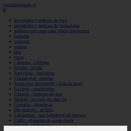
vinosdegranada.es
☰
novedades y noticias de vino
novedades y noticias de enoturismo
antiguo vaso para catar vinos crucigrama
bulgaria
comprar
espana
tipo
vinos
Córdoba - córdoba
Sevilla - sevilla
Barcelona - barcelona
Ciudad-real - montiel
Santa-cruz-de-tenerife - guía-de-isora
La-rioja - casalarreina
Almería - roquetas-de-mar
Madrid - pozuelo-de-alarcón
Granada - almuñécar
Illes-balears - alcúdia
Las-palmas - san-bartolomé-de-tirajana
Cádiz - el-puerto-de-santa-maría
Madrid - valdemoro
Granada - pulianas