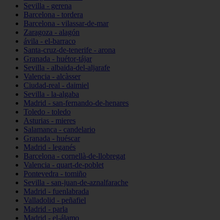
Sevilla - gerena
Barcelona - tordera
Barcelona - vilassar-de-mar
Zaragoza - alagón
ávila - el-barraco
Santa-cruz-de-tenerife - arona
Granada - huétor-tájar
Sevilla - albaida-del-aljarafe
Valencia - alcàsser
Ciudad-real - daimiel
Sevilla - la-algaba
Madrid - san-fernando-de-henares
Toledo - toledo
Asturias - mieres
Salamanca - candelario
Granada - huéscar
Madrid - leganés
Barcelona - cornellà-de-llobregat
Valencia - quart-de-poblet
Pontevedra - tomiño
Sevilla - san-juan-de-aznalfarache
Madrid - fuenlabrada
Valladolid - peñafiel
Madrid - parla
Madrid - el-álamo