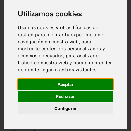
Santa-cruz-de-tenerife - los-llanos-de-aridane
Cantabria - suances
Utilizamos cookies
Sevilla - bormujos
Granada - monachil
Málaga - júzcar
Usamos cookies y otras técnicas de
Huesca - isábena
rastreo para mejorar tu experiencia de
Huesca - alquézar
navegación en nuestra web, para
Huesca - castejón-de-sos
Lleida - alt-àneu
mostrarte contenidos personalizados y
Sevilla - marinaleda
anuncios adecuados, para analizar el
Córdoba - almedinilla
tráfico en nuestra web y para comprender
Navarra - zangoza
Cantabria - arenas-de-iguña
de donde llegan nuestros visitantes.
Barcelona - la-pobla-de-lillet
Murcia - cartagena
Las-palmas - yaiza
Aceptar
Madrid - nuevo-baztán
Sevilla - arahal
Rechazar
Málaga - istán
Valladolid - fuensaldaña
Configurar
Sevilla - salteras
Huesca - biescas
Granada - pampaneira
La-rioja - ezcaray