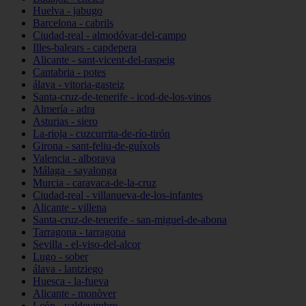
Huelva - jabugo
Barcelona - cabrils
Ciudad-real - almodóvar-del-campo
Illes-balears - capdepera
Alicante - sant-vicent-del-raspeig
Cantabria - potes
álava - vitoria-gasteiz
Santa-cruz-de-tenerife - icod-de-los-vinos
Almería - adra
Asturias - siero
La-rioja - cuzcurrita-de-río-tirón
Girona - sant-feliu-de-guíxols
Valencia - alboraya
Málaga - sayalonga
Murcia - caravaca-de-la-cruz
Ciudad-real - villanueva-de-los-infantes
Alicante - villena
Santa-cruz-de-tenerife - san-miguel-de-abona
Tarragona - tarragona
Sevilla - el-viso-del-alcor
Lugo - sober
álava - lantziego
Huesca - la-fueva
Alicante - monòver
León - valdevimbre