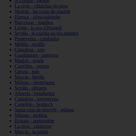
A-coruña - melide
La-rioja - villalobar-de-rioja
Madrid - las-rozas-de-madrid
Huesca - aínsa-sobrarbe
Barcelona - manlleu
Lleida - la-seu-d39urgell
Sevilla - la-puebla-de-los-infantes
Pontevedra - cambados
Melilla - melilla
Gipuzkoa - orio
Guadalajara - sigüenza
Madrid - getafe
Castellón - orpesa
Girona - pals
Murcia - librilla
Málaga - montejaque
Sevilla - olivares
Almería - benahadux
Cantabria - torrelavega
Castellón - benlloch
Santa-cruz-de-tenerife - güímar
Málaga - mollina
Bizkaia - portugalete
La-rioja - calahorra
Murcia - la-unión