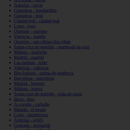
Asturias - navia
Gipuzkoa - hondarribia
Gipuzkoa - irun
Ciudad-real - ciudad-real
Lugo - lugo
Ourense - ourense
Valencia - gandia
Ourense - san-cibrao-das-viñas
Santa-cruz-de-tenerife - puerto-de-la-cruz
Málaga - marbella
Madrid - madrid
Las-palmas - telde
Valencia - valencia
Illes-balears - palma-de-mallorca
Barcelona - barcelona
Madrid - leganés
Málaga - torrox
Santa-cruz-de-tenerife - guía-de-isora
álava - leza
A-coruña - carballo
Madrid - el-boalo
Lugo - monterroso
Asturias - avilés
Granada - monachil