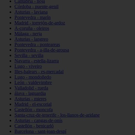
Cantabria - noja
Córdoba - puente-genil
Asturias - laviana
Pontevedra - marín
Madrid - torrejón-de-ardoz
A-coruña - oleiros
Málaga - nerja
Asturias - langreo
Pontevedra - ponteareas
Pontevedra - a-illa-de-arousa
Sevilla - sevilla
Navarra - estella-lizarra
Lugo - viveiro
Illes-balears - es-mercadal
Lugo - mondoñedo
León - valdevimbre
Valladolid - rueda
álava - laguardia
Asturias - mieres
Madrid - el-escorial
Castellón - moncofa
Santa-cruz-de-tenerife - los-llanos-de-aridane
Asturias - cangas-de-onís
Castellón - benicarló
Barcelona - sant-joan-despí