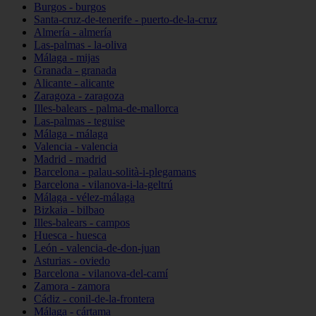
Burgos - burgos
Santa-cruz-de-tenerife - puerto-de-la-cruz
Almería - almería
Las-palmas - la-oliva
Málaga - mijas
Granada - granada
Alicante - alicante
Zaragoza - zaragoza
Illes-balears - palma-de-mallorca
Las-palmas - teguise
Málaga - málaga
Valencia - valencia
Madrid - madrid
Barcelona - palau-solità-i-plegamans
Barcelona - vilanova-i-la-geltrú
Málaga - vélez-málaga
Bizkaia - bilbao
Illes-balears - campos
Huesca - huesca
León - valencia-de-don-juan
Asturias - oviedo
Barcelona - vilanova-del-camí
Zamora - zamora
Cádiz - conil-de-la-frontera
Málaga - cártama