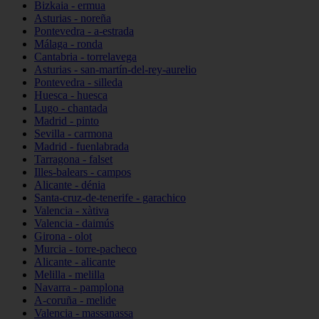
Bizkaia - ermua
Asturias - noreña
Pontevedra - a-estrada
Málaga - ronda
Cantabria - torrelavega
Asturias - san-martín-del-rey-aurelio
Pontevedra - silleda
Huesca - huesca
Lugo - chantada
Madrid - pinto
Sevilla - carmona
Madrid - fuenlabrada
Tarragona - falset
Illes-balears - campos
Alicante - dénia
Santa-cruz-de-tenerife - garachico
Valencia - xàtiva
Valencia - daimús
Girona - olot
Murcia - torre-pacheco
Alicante - alicante
Melilla - melilla
Navarra - pamplona
A-coruña - melide
Valencia - massanassa