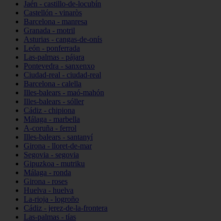
Jaén - castillo-de-locubín
Castellón - vinaròs
Barcelona - manresa
Granada - motril
Asturias - cangas-de-onís
León - ponferrada
Las-palmas - pájara
Pontevedra - sanxenxo
Ciudad-real - ciudad-real
Barcelona - calella
Illes-balears - maó-mahón
Illes-balears - sóller
Cádiz - chipiona
Málaga - marbella
A-coruña - ferrol
Illes-balears - santanyí
Girona - lloret-de-mar
Segovia - segovia
Gipuzkoa - mutriku
Málaga - ronda
Girona - roses
Huelva - huelva
La-rioja - logroño
Cádiz - jerez-de-la-frontera
Las-palmas - tías