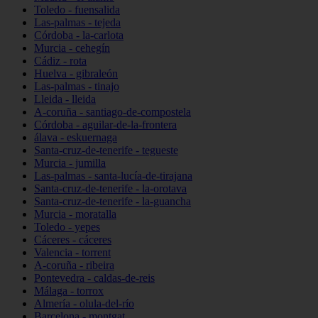
Toledo - fuensalida
Las-palmas - tejeda
Córdoba - la-carlota
Murcia - cehegín
Cádiz - rota
Huelva - gibraleón
Las-palmas - tinajo
Lleida - lleida
A-coruña - santiago-de-compostela
Córdoba - aguilar-de-la-frontera
álava - eskuernaga
Santa-cruz-de-tenerife - tegueste
Murcia - jumilla
Las-palmas - santa-lucía-de-tirajana
Santa-cruz-de-tenerife - la-orotava
Santa-cruz-de-tenerife - la-guancha
Murcia - moratalla
Toledo - yepes
Cáceres - cáceres
Valencia - torrent
A-coruña - ribeira
Pontevedra - caldas-de-reis
Málaga - torrox
Almería - olula-del-río
Barcelona - montgat