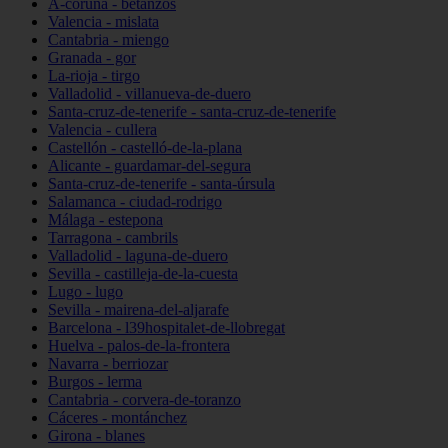
A-coruña - betanzos
Valencia - mislata
Cantabria - miengo
Granada - gor
La-rioja - tirgo
Valladolid - villanueva-de-duero
Santa-cruz-de-tenerife - santa-cruz-de-tenerife
Valencia - cullera
Castellón - castelló-de-la-plana
Alicante - guardamar-del-segura
Santa-cruz-de-tenerife - santa-úrsula
Salamanca - ciudad-rodrigo
Málaga - estepona
Tarragona - cambrils
Valladolid - laguna-de-duero
Sevilla - castilleja-de-la-cuesta
Lugo - lugo
Sevilla - mairena-del-aljarafe
Barcelona - l39hospitalet-de-llobregat
Huelva - palos-de-la-frontera
Navarra - berriozar
Burgos - lerma
Cantabria - corvera-de-toranzo
Cáceres - montánchez
Girona - blanes