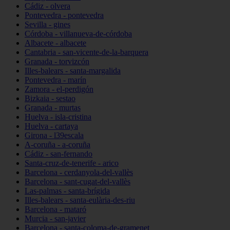
Cádiz - olvera
Pontevedra - pontevedra
Sevilla - gines
Córdoba - villanueva-de-córdoba
Albacete - albacete
Cantabria - san-vicente-de-la-barquera
Granada - torvizcón
Illes-balears - santa-margalida
Pontevedra - marín
Zamora - el-perdigón
Bizkaia - sestao
Granada - murtas
Huelva - isla-cristina
Huelva - cartaya
Girona - l39escala
A-coruña - a-coruña
Cádiz - san-fernando
Santa-cruz-de-tenerife - arico
Barcelona - cerdanyola-del-vallès
Barcelona - sant-cugat-del-vallès
Las-palmas - santa-brígida
Illes-balears - santa-eulària-des-riu
Barcelona - mataró
Murcia - san-javier
Barcelona - santa-coloma-de-gramenet