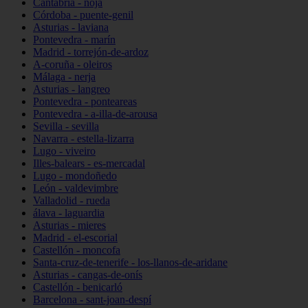
Cantabria - noja
Córdoba - puente-genil
Asturias - laviana
Pontevedra - marín
Madrid - torrejón-de-ardoz
A-coruña - oleiros
Málaga - nerja
Asturias - langreo
Pontevedra - ponteareas
Pontevedra - a-illa-de-arousa
Sevilla - sevilla
Navarra - estella-lizarra
Lugo - viveiro
Illes-balears - es-mercadal
Lugo - mondoñedo
León - valdevimbre
Valladolid - rueda
álava - laguardia
Asturias - mieres
Madrid - el-escorial
Castellón - moncofa
Santa-cruz-de-tenerife - los-llanos-de-aridane
Asturias - cangas-de-onís
Castellón - benicarló
Barcelona - sant-joan-despí