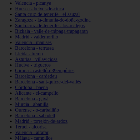
Valencia - picanya
Huesca - belver-de-cinca
Santa-cruz-de-tenerife - el-sauzal
Zaragoza - la-almunia-de-doña-godina
Santa-cruz-de-tenerife - los-realejos
Bizkaia - valle-de-trápaga-trapagaran
Madrid - valdemorillo
Valencia - manises
Barcelona - terrassa
Lleida - tremp
Asturias - villaviciosa
Huelva - trigueros
Girona - castelló-d39empúries
Barcelona - cardedeu
Barcelona - sant-quirze-del-vallès
Córdoba - baena
Alicante - el-campello
Barcelona - gavà
Murcia - abanilla
Ourense - o-carballiño
Barcelona - sabadell
Madrid - torrejón-de-ardoz
Teruel - alcorisa
Valencia - alfafar
Málaga - campillos