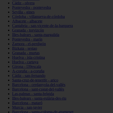
Cádiz - olvera
Pontevedra - pontevedra
Sevilla - gines
Córdoba - villanueva-de-córdoba
Albacete - albacete
Cantabria - san-vicente-de-la-barquera
Granada - torvizcón
Illes-balears - santa-margalida
Pontevedra - marín
Zamora - el-perdigón
Bizkaia - sestao
Granada - murtas
Huelva - isla-cristina
Huelva - cartaya
Girona - l39escala
A-coruña - a-coruña
Cádiz - san-fernando
Santa-cruz-de-tenerife - arico
Barcelona - cerdanyola-del-vallès
Barcelona - sant-cugat-del-vallès
Las-palmas - santa-brígida
Illes-balears - santa-eulària-des-riu
Barcelona - mataró
Murcia - san-javier
Barcelona - santa-coloma-de-gramenet