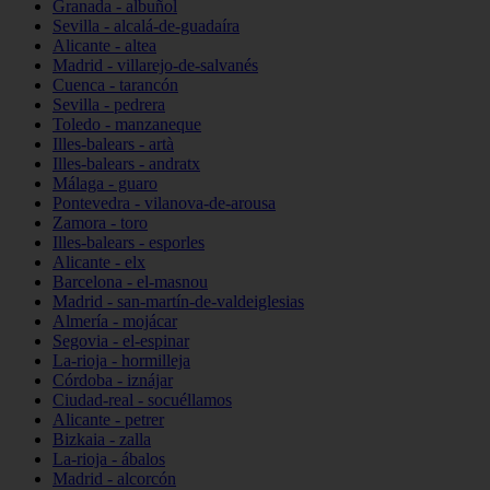
Granada - albuñol
Sevilla - alcalá-de-guadaíra
Alicante - altea
Madrid - villarejo-de-salvanés
Cuenca - tarancón
Sevilla - pedrera
Toledo - manzaneque
Illes-balears - artà
Illes-balears - andratx
Málaga - guaro
Pontevedra - vilanova-de-arousa
Zamora - toro
Illes-balears - esporles
Alicante - elx
Barcelona - el-masnou
Madrid - san-martín-de-valdeiglesias
Almería - mojácar
Segovia - el-espinar
La-rioja - hormilleja
Córdoba - iznájar
Ciudad-real - socuéllamos
Alicante - petrer
Bizkaia - zalla
La-rioja - ábalos
Madrid - alcorcón