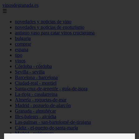
vinosdegranada.es
☰
novedades y noticias de vino
novedades y noticias de enoturismo
antiguo vaso para catar vinos crucigrama
bulgaria
comprar
espana
tipo
vinos
Córdoba - córdoba
Sevilla - sevilla
Barcelona - barcelona
Ciudad-real - montiel
Santa-cruz-de-tenerife - guía-de-isora
La-rioja - casalarreina
Almería - roquetas-de-mar
Madrid - pozuelo-de-alarcón
Granada - almuñécar
Illes-balears - alcúdia
Las-palmas - san-bartolomé-de-tirajana
Cádiz - el-puerto-de-santa-maría
Madrid - valdemoro
Granada - pulianas