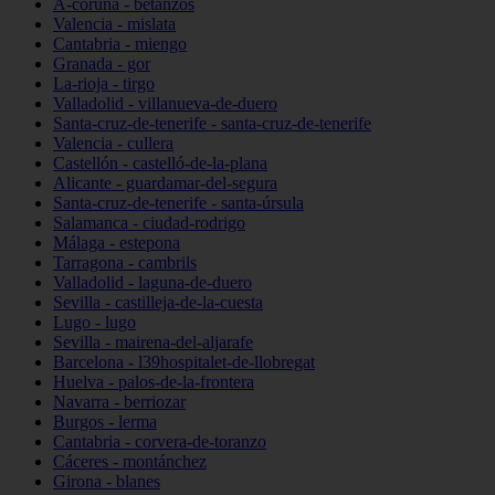
A-coruña - betanzos
Valencia - mislata
Cantabria - miengo
Granada - gor
La-rioja - tirgo
Valladolid - villanueva-de-duero
Santa-cruz-de-tenerife - santa-cruz-de-tenerife
Valencia - cullera
Castellón - castelló-de-la-plana
Alicante - guardamar-del-segura
Santa-cruz-de-tenerife - santa-úrsula
Salamanca - ciudad-rodrigo
Málaga - estepona
Tarragona - cambrils
Valladolid - laguna-de-duero
Sevilla - castilleja-de-la-cuesta
Lugo - lugo
Sevilla - mairena-del-aljarafe
Barcelona - l39hospitalet-de-llobregat
Huelva - palos-de-la-frontera
Navarra - berriozar
Burgos - lerma
Cantabria - corvera-de-toranzo
Cáceres - montánchez
Girona - blanes