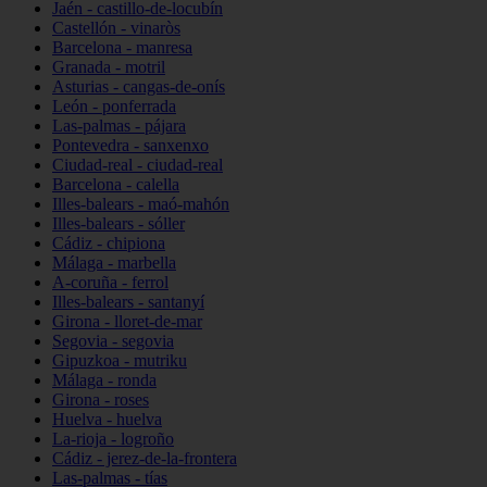
Jaén - castillo-de-locubín
Castellón - vinaròs
Barcelona - manresa
Granada - motril
Asturias - cangas-de-onís
León - ponferrada
Las-palmas - pájara
Pontevedra - sanxenxo
Ciudad-real - ciudad-real
Barcelona - calella
Illes-balears - maó-mahón
Illes-balears - sóller
Cádiz - chipiona
Málaga - marbella
A-coruña - ferrol
Illes-balears - santanyí
Girona - lloret-de-mar
Segovia - segovia
Gipuzkoa - mutriku
Málaga - ronda
Girona - roses
Huelva - huelva
La-rioja - logroño
Cádiz - jerez-de-la-frontera
Las-palmas - tías