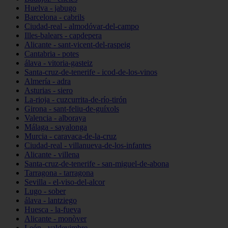
Huelva - jabugo
Barcelona - cabrils
Ciudad-real - almodóvar-del-campo
Illes-balears - capdepera
Alicante - sant-vicent-del-raspeig
Cantabria - potes
álava - vitoria-gasteiz
Santa-cruz-de-tenerife - icod-de-los-vinos
Almería - adra
Asturias - siero
La-rioja - cuzcurrita-de-río-tirón
Girona - sant-feliu-de-guíxols
Valencia - alboraya
Málaga - sayalonga
Murcia - caravaca-de-la-cruz
Ciudad-real - villanueva-de-los-infantes
Alicante - villena
Santa-cruz-de-tenerife - san-miguel-de-abona
Tarragona - tarragona
Sevilla - el-viso-del-alcor
Lugo - sober
álava - lantziego
Huesca - la-fueva
Alicante - monòver
León - valdevimbre