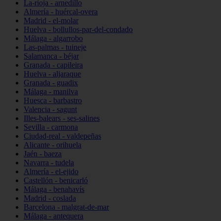
La-rioja - arnedillo
Almería - huércal-overa
Madrid - el-molar
Huelva - bollullos-par-del-condado
Málaga - algarrobo
Las-palmas - tuineje
Salamanca - béjar
Granada - capileira
Huelva - aljaraque
Granada - guadix
Málaga - manilva
Huesca - barbastro
Valencia - sagunt
Illes-balears - ses-salines
Sevilla - carmona
Ciudad-real - valdepeñas
Alicante - orihuela
Jaén - baeza
Navarra - tudela
Almería - el-ejido
Castellón - benicarló
Málaga - benahavís
Madrid - coslada
Barcelona - malgrat-de-mar
Málaga - antequera