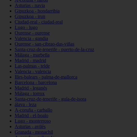
Asturias - navia
Gipuzkoa - hondarribia
Gipuzkoa - irun
Ciudad-real - ciudad-real
Lugo - lugo
Ourense - ourense
Valencia - gandia
Ourense - san-cibrao-das-viñas
Santa-cruz-de-tenerife - puerto-de-la-cruz
Málaga - marbella
Madrid - madrid
Las-palmas - telde
Valencia - valencia
Illes-balears - palma-de-mallorca
Barcelona - barcelona
Madrid - leganés
Málaga - torrox
Santa-cruz-de-tenerife - guía-de-isora
álava - leza
A-coruña - carballo
Madrid - el-boalo
Lugo - monterroso
Asturias - avilés
Granada - monachil