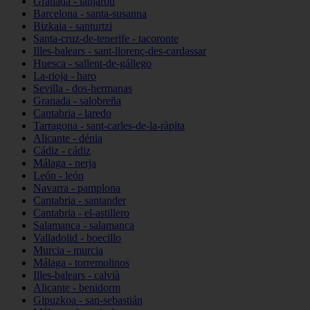
Granada - lanjarón
Barcelona - santa-susanna
Bizkaia - santurtzi
Santa-cruz-de-tenerife - tacoronte
Illes-balears - sant-llorenç-des-cardassar
Huesca - sallent-de-gállego
La-rioja - haro
Sevilla - dos-hermanas
Granada - salobreña
Cantabria - laredo
Tarragona - sant-carles-de-la-ràpita
Alicante - dénia
Cádiz - cádiz
Málaga - nerja
León - león
Navarra - pamplona
Cantabria - santander
Cantabria - el-astillero
Salamanca - salamanca
Valladolid - boecillo
Murcia - murcia
Málaga - torremolinos
Illes-balears - calvià
Alicante - benidorm
Gipuzkoa - san-sebastián