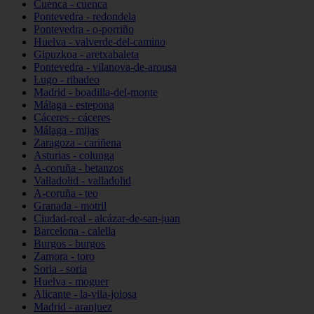
Cuenca - cuenca
Pontevedra - redondela
Pontevedra - o-porriño
Huelva - valverde-del-camino
Gipuzkoa - aretxabaleta
Pontevedra - vilanova-de-arousa
Lugo - ribadeo
Madrid - boadilla-del-monte
Málaga - estepona
Cáceres - cáceres
Málaga - mijas
Zaragoza - cariñena
Asturias - colunga
A-coruña - betanzos
Valladolid - valladolid
A-coruña - teo
Granada - motril
Ciudad-real - alcázar-de-san-juan
Barcelona - calella
Burgos - burgos
Zamora - toro
Soria - soria
Huelva - moguer
Alicante - la-vila-joiosa
Madrid - aranjuez