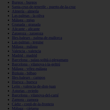
Burgos - burgos
Santa-cruz-de-tenerife - puerto-de-la-cruz
Almería - almería
Las-palmas - la-oliva
Málaga - mijas
Granada - granada
Alicante - alicante
Zaragoza - zaragoza
Illes-balears - palma-de-mallorca
Las-palmas - teguise
Málaga - málaga
Valencia - valencia
Madrid - madrid
Barcelona - palau-solità-i-plegamans
Barcelona - vilanova-i-la-geltrú
Málaga - vélez-málaga
Bizkaia - bilbao
Illes-balears - campos
Huesca - huesca
León - valencia-de-don-juan
Asturias - oviedo
Barcelona - vilanova-del-camí
Zamora - zamora
Cádiz - conil-de-la-frontera
Málaga - cártama