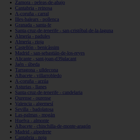
Zamora - peleas-de-abajo
Cantabria - reinosa
A-coruña - carral
Illes-balears - pollença
Granada - santa-fe
Santa-cruz-de-tenerife - san-cristóbal-de-la-laguna
Almería - padules
Almería - rioja
Castellón - benicàssim
Madrid - san-sebastián-de-los-reyes
Alicante - sant-joan-d39alacant
Jaén - úbeda
Tarragona - ulldecona
Albacete - villarrobledo
A-coruña - arzúa
Asturias - llanes
Santa-cruz-de-tenerife - candelaria
Ourense - ourense
Valencia - algemesí
Sevilla - badolatosa
Las-palmas - mogán
Huelva - almonte
Albacete - chinchilla-de-monte-aragón
Madrid - alpedrete
Cantabria - noja