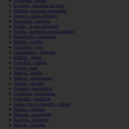
A-coruña - melide
La-rioja - villalobar-de-rioja
Madrid - las-rozas-de-madrid
Huesca - aínsa-sobrarbe
Barcelona - manlleu
Lleida - la-seu-d39urgell
Sevilla - la-puebla-de-los-infantes
Pontevedra - cambados
Melilla - melilla
Gipuzkoa - orio
Guadalajara - sigüenza
Madrid - getafe
Castellón - orpesa
Girona - pals
Murcia - librilla
Málaga - montejaque
Sevilla - olivares
Almería - benahadux
Cantabria - torrelavega
Castellón - benlloch
Santa-cruz-de-tenerife - güímar
Málaga - mollina
Bizkaia - portugalete
La-rioja - calahorra
Murcia - la-unión