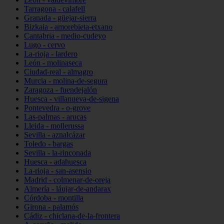
Tarragona - calafell
Granada - güejar-sierra
Bizkaia - amorebieta-etxano
Cantabria - medio-cudeyo
Lugo - cervo
La-rioja - lardero
León - molinaseca
Ciudad-real - almagro
Murcia - molina-de-segura
Zaragoza - fuendejalón
Huesca - villanueva-de-sigena
Pontevedra - o-grove
Las-palmas - arucas
Lleida - mollerussa
Sevilla - aznalcázar
Toledo - bargas
Sevilla - la-rinconada
Huesca - adahuesca
La-rioja - san-asensio
Madrid - colmenar-de-oreja
Almería - láujar-de-andarax
Córdoba - montilla
Girona - palamós
Cádiz - chiclana-de-la-frontera