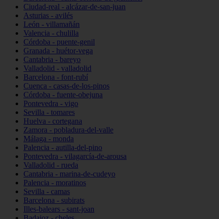
Ciudad-real - alcázar-de-san-juan
Asturias - avilés
León - villamañán
Valencia - chulilla
Córdoba - puente-genil
Granada - huétor-vega
Cantabria - bareyo
Valladolid - valladolid
Barcelona - font-rubí
Cuenca - casas-de-los-pinos
Córdoba - fuente-obejuna
Pontevedra - vigo
Sevilla - tomares
Huelva - cortegana
Zamora - pobladura-del-valle
Málaga - monda
Palencia - autilla-del-pino
Pontevedra - vilagarcía-de-arousa
Valladolid - rueda
Cantabria - marina-de-cudeyo
Palencia - moratinos
Sevilla - camas
Barcelona - subirats
Illes-balears - sant-joan
Badajoz - cheles