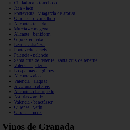
Ciudad-real - tomelloso
Jaén - jaén
Pontevedra - vilagarcía-de-arousa
Ourense - o-carballiño
Alicante - teulada
Murcia - cartagena
Alicante - benidorm
Gipuzkoa - eibar
León - la-bañeza
Pontevedra - meis
Palencia - palencia
Santa-cruz-de-tenerife - santa-cruz-de-tenerife
Valencia - paterna
Las-palmas - agüimes
Alicante - alcoi
Valencia - alaquàs
A-coruña - cabanas
Alicante - el-campello
Asturias - grado
Valencia - benetússer
Ourense - verín
Girona - mieres
Vinos de Granada