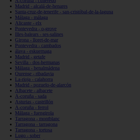
A-coruña - culleredo
Madrid - alcalá-de-henares
Santa-cruz-de-tenerife - san-cristóbal-de-la-laguna
Málaga - málaga
Alicante - elx
Pontevedra - o-grove
Illes-balears - ses-salines
Girona - lloret-de-mar
Pontevedra - cambados
álava - eskuernaga
Madrid - getafe
Sevilla - dos-hermanas
Málaga - benalmádena
Ourense - ribadavia
La-rioja - calahorra
Madrid - pozuelo-de-alarcón
Albacete - albacete
A-coruña - sada
Asturias - castrillón
A-coruña - ferrol
Málaga - fuengirola
Tarragona - montblanc
Tarragona - tarragona
Tarragona - tortosa
Lugo - sober