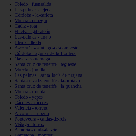
Toledo - fuensalida
Las-palmas - tejeda
Córdoba - la-carlota
Murcia - cehegín
Cádiz - rota
Huelva - gibraleón
Las-palmas - tinajo
Lleida - lleida
A-coruña - santiago-de-compostela
Córdoba - aguilar-de-la-frontera
álava - eskuernaga
Santa-cruz-de-tenerife - tegueste
Murcia - jumilla
Las-palmas - santa-lucía-de-tirajana
Santa-cruz-de-tenerife - la-orotava
Santa-cruz-de-tenerife - la-guancha
Murcia - moratalla
Toledo - yepes
Cáceres - cáceres
Valencia - torrent
A-coruña - ribeira
Pontevedra - caldas-de-reis
Málaga - torrox
Almería - olula-del-río
Barcelona - montgat