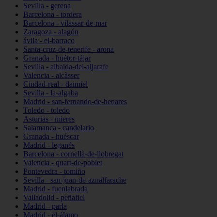
Sevilla - gerena
Barcelona - tordera
Barcelona - vilassar-de-mar
Zaragoza - alagón
ávila - el-barraco
Santa-cruz-de-tenerife - arona
Granada - huétor-tájar
Sevilla - albaida-del-aljarafe
Valencia - alcàsser
Ciudad-real - daimiel
Sevilla - la-algaba
Madrid - san-fernando-de-henares
Toledo - toledo
Asturias - mieres
Salamanca - candelario
Granada - huéscar
Madrid - leganés
Barcelona - cornellà-de-llobregat
Valencia - quart-de-poblet
Pontevedra - tomiño
Sevilla - san-juan-de-aznalfarache
Madrid - fuenlabrada
Valladolid - peñafiel
Madrid - parla
Madrid - el-álamo