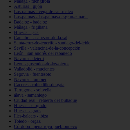
Málaga - fuengirola
Asturias - gijón
Las-palmas - vega-de-san-mateo
Las-palmas - las-palmas-de-gran-canaria
Badajoz - badajoz
Málaga - frigiliana
Huesca - jaca
Cantabria - cabezón-de-la-sal
Santa-cruz-de-tenerife - santiago-del-teide
Sevilla - valencina-de-la-concepción
León - san-andrés-del-rabanedo
Navarra - deierri
León - gusendos-de-los-oteros
Valladolid - mucientes
Segovia - fuentesoto
Navarra - lumbier
Cáceres - robledillo-de-gata
Tarragona - solivella
álava - samaniego
Ciudad-real - retuerta-del-bullaque
Huesca - el-grado
Huesca - graus
Illes-balears - ibiza
Toledo - orgaz
Córdoba - peñarroya-pueblonuevo