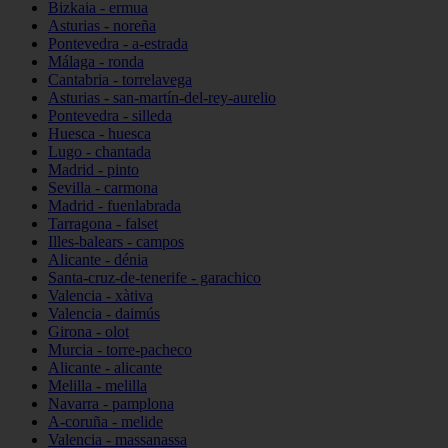
Bizkaia - ermua
Asturias - noreña
Pontevedra - a-estrada
Málaga - ronda
Cantabria - torrelavega
Asturias - san-martín-del-rey-aurelio
Pontevedra - silleda
Huesca - huesca
Lugo - chantada
Madrid - pinto
Sevilla - carmona
Madrid - fuenlabrada
Tarragona - falset
Illes-balears - campos
Alicante - dénia
Santa-cruz-de-tenerife - garachico
Valencia - xàtiva
Valencia - daimús
Girona - olot
Murcia - torre-pacheco
Alicante - alicante
Melilla - melilla
Navarra - pamplona
A-coruña - melide
Valencia - massanassa