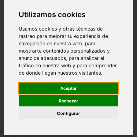
Santa-cruz-de-tenerife - los-llanos-de-aridane
Cantabria - suances
Utilizamos cookies
Sevilla - bormujos
Granada - monachil
Málaga - júzcar
Usamos cookies y otras técnicas de
Huesca - isábena
rastreo para mejorar tu experiencia de
Huesca - alquézar
navegación en nuestra web, para
Huesca - castejón-de-sos
Lleida - alt-àneu
mostrarte contenidos personalizados y
Sevilla - marinaleda
anuncios adecuados, para analizar el
Córdoba - almedinilla
tráfico en nuestra web y para comprender
Navarra - zangoza
Cantabria - arenas-de-iguña
de donde llegan nuestros visitantes.
Barcelona - la-pobla-de-lillet
Murcia - cartagena
Las-palmas - yaiza
Aceptar
Madrid - nuevo-baztán
Sevilla - arahal
Rechazar
Málaga - istán
Valladolid - fuensaldaña
Configurar
Sevilla - salteras
Huesca - biescas
Granada - pampaneira
La-rioja - ezcaray