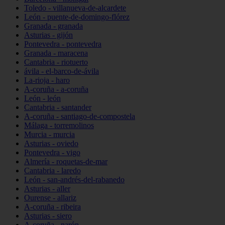
Toledo - villanueva-de-alcardete
León - puente-de-domingo-flórez
Granada - granada
Asturias - gijón
Pontevedra - pontevedra
Granada - maracena
Cantabria - riotuerto
ávila - el-barco-de-ávila
La-rioja - haro
A-coruña - a-coruña
León - león
Cantabria - santander
A-coruña - santiago-de-compostela
Málaga - torremolinos
Murcia - murcia
Asturias - oviedo
Pontevedra - vigo
Almería - roquetas-de-mar
Cantabria - laredo
León - san-andrés-del-rabanedo
Asturias - aller
Ourense - allariz
A-coruña - ribeira
Asturias - siero
A-coruña - narón