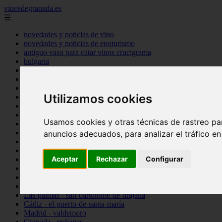
vinosdegranada.es
☰
novedades y noticias de vino
novedades y noticias de enoturismo
antiguo vaso para catar vinos crucigrama
bulgaria
comprar
espana
tipo
Utilizamos cookies
vinos
Córdoba - córdoba
Sevilla - sevilla
Usamos cookies y otras técnicas de rastreo pa
Barcelona - barcelona
Ciudad-real - montiel
anuncios adecuados, para analizar el tráfico e
Santa-cruz-de-tenerife - guía-de-isora
La-rioja - casalarreina
Aceptar
Rechazar
Configurar
Almería - roquetas-de-mar
Madrid - pozuelo-de-alarcón
Granada - almuñécar
Illes-balears - alcúdia
Las-palmas - san-bartolomé-de-tirajana
Cádiz - el-puerto-de-santa-maría
Madrid - valdemoro
Granada - pulianas