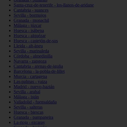
Santa-cruz-de-tenerife - los-llanos-de-aridane
Cantabria - suances
Sevilla - bormujos
Granada - monachil
Málaga - júzcar
Huesca - isábena
Huesca - alquézar
Huesca - castejón-de-sos
Lleida - alt-àneu
Sevilla - marinaleda
Córdoba - almedinilla
Navarra - zangoza
Cantabria - arenas-de-iguña
Barcelona - la-pobla-de-lillet
Murcia - cartagena
Las-palmas - yaiza
Madrid - nuevo-baztán
Sevilla - arahal
Málaga - istán
Valladolid - fuensaldaña
Sevilla - salteras
Huesca - biescas
Granada - pampaneira
La-rioja - ezcaray