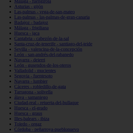
Málaga - fuengirola
Asturias - gijón
Las-palmas - vega-de-san-mateo
Las-palmas - las-palmas-de-gran-canaria
Badajoz - badajoz
Málaga - frigiliana
Huesca - jaca
Cantabria - cabezón-de-la-sal
Santa-cruz-de-tenerife - santiago-del-teide
Sevilla - valencina-de-la-concepción
León - san-andrés-del-rabanedo
Navarra - deierri
León - gusendos-de-los-oteros
Valladolid - mucientes
Segovia - fuentesoto
Navarra - lumbier
Cáceres - robledillo-de-gata
Tarragona - solivella
álava - samaniego
Ciudad-real - retuerta-del-bullaque
Huesca - el-grado
Huesca - graus
Illes-balears - ibiza
Toledo - orgaz
Córdoba - peñarroya-pueblonuevo