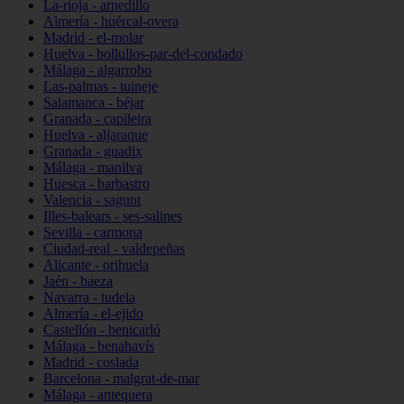
La-rioja - arnedillo
Almería - huércal-overa
Madrid - el-molar
Huelva - bollullos-par-del-condado
Málaga - algarrobo
Las-palmas - tuineje
Salamanca - béjar
Granada - capileira
Huelva - aljaraque
Granada - guadix
Málaga - manilva
Huesca - barbastro
Valencia - sagunt
Illes-balears - ses-salines
Sevilla - carmona
Ciudad-real - valdepeñas
Alicante - orihuela
Jaén - baeza
Navarra - tudela
Almería - el-ejido
Castellón - benicarló
Málaga - benahavís
Madrid - coslada
Barcelona - malgrat-de-mar
Málaga - antequera