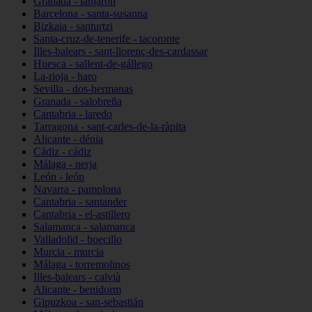
Granada - lanjarón
Barcelona - santa-susanna
Bizkaia - santurtzi
Santa-cruz-de-tenerife - tacoronte
Illes-balears - sant-llorenç-des-cardassar
Huesca - sallent-de-gállego
La-rioja - haro
Sevilla - dos-hermanas
Granada - salobreña
Cantabria - laredo
Tarragona - sant-carles-de-la-ràpita
Alicante - dénia
Cádiz - cádiz
Málaga - nerja
León - león
Navarra - pamplona
Cantabria - santander
Cantabria - el-astillero
Salamanca - salamanca
Valladolid - boecillo
Murcia - murcia
Málaga - torremolinos
Illes-balears - calvià
Alicante - benidorm
Gipuzkoa - san-sebastián