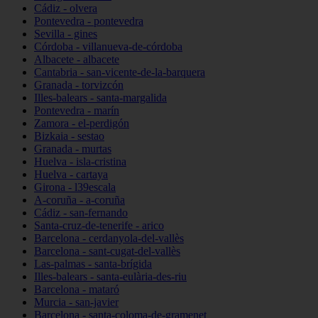
Cádiz - olvera
Pontevedra - pontevedra
Sevilla - gines
Córdoba - villanueva-de-córdoba
Albacete - albacete
Cantabria - san-vicente-de-la-barquera
Granada - torvizcón
Illes-balears - santa-margalida
Pontevedra - marín
Zamora - el-perdigón
Bizkaia - sestao
Granada - murtas
Huelva - isla-cristina
Huelva - cartaya
Girona - l39escala
A-coruña - a-coruña
Cádiz - san-fernando
Santa-cruz-de-tenerife - arico
Barcelona - cerdanyola-del-vallès
Barcelona - sant-cugat-del-vallès
Las-palmas - santa-brígida
Illes-balears - santa-eulària-des-riu
Barcelona - mataró
Murcia - san-javier
Barcelona - santa-coloma-de-gramenet