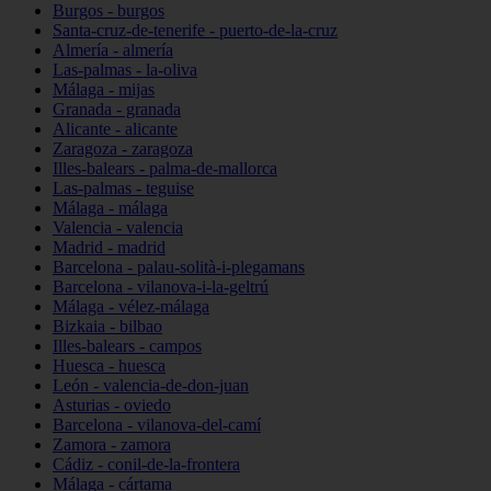
Burgos - burgos
Santa-cruz-de-tenerife - puerto-de-la-cruz
Almería - almería
Las-palmas - la-oliva
Málaga - mijas
Granada - granada
Alicante - alicante
Zaragoza - zaragoza
Illes-balears - palma-de-mallorca
Las-palmas - teguise
Málaga - málaga
Valencia - valencia
Madrid - madrid
Barcelona - palau-solità-i-plegamans
Barcelona - vilanova-i-la-geltrú
Málaga - vélez-málaga
Bizkaia - bilbao
Illes-balears - campos
Huesca - huesca
León - valencia-de-don-juan
Asturias - oviedo
Barcelona - vilanova-del-camí
Zamora - zamora
Cádiz - conil-de-la-frontera
Málaga - cártama