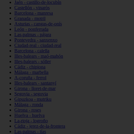
Jaén - castillo-de-locubín
Castellón - vinaròs
Barcelona - manresa
Granada - motril
Asturias - cangas-de-onís
León - ponferrada
Las-palmas - pájara
Pontevedra - sanxenxo
Ciudad-real - ciudad-real
Barcelona - calella
Illes-balears - maó-mahón
Illes-balears - sóller
Cádiz - chipiona
Málaga - marbella
A-coruña - ferrol
Illes-balears - santanyí
Girona - lloret-de-mar
Segovia - segovia
Gipuzkoa - mutriku
Málaga - ronda
Girona - roses
Huelva - huelva
La-rioja - logroño
Cádiz - jerez-de-la-frontera
Las-palmas - tías