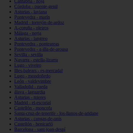
Cantabria - noja
Córdoba - puente-genil
Asturias - laviana
Pontevedra - marín
Madrid - torrejón-de-ardoz
A-coruña - oleiros
Málaga - nerja
Asturias - langreo
Pontevedra - ponteareas
Pontevedra - a-illa-de-arousa
Sevilla - sevilla
Navarra - estella-lizarra
Lugo - viveiro
Illes-balears - es-mercadal
Lugo - mondoñedo
León - valdevimbre
Valladolid - rueda
álava - laguardia
Asturias - mieres
Madrid - el-escorial
Castellón - moncofa
Santa-cruz-de-tenerife - los-llanos-de-aridane
Asturias - cangas-de-onís
Castellón - benicarló
Barcelona - sant-joan-despí