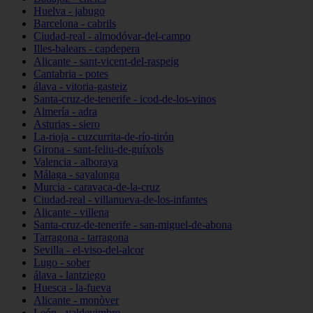
Huelva - jabugo
Barcelona - cabrils
Ciudad-real - almodóvar-del-campo
Illes-balears - capdepera
Alicante - sant-vicent-del-raspeig
Cantabria - potes
álava - vitoria-gasteiz
Santa-cruz-de-tenerife - icod-de-los-vinos
Almería - adra
Asturias - siero
La-rioja - cuzcurrita-de-río-tirón
Girona - sant-feliu-de-guíxols
Valencia - alboraya
Málaga - sayalonga
Murcia - caravaca-de-la-cruz
Ciudad-real - villanueva-de-los-infantes
Alicante - villena
Santa-cruz-de-tenerife - san-miguel-de-abona
Tarragona - tarragona
Sevilla - el-viso-del-alcor
Lugo - sober
álava - lantziego
Huesca - la-fueva
Alicante - monòver
León - valdevimbre