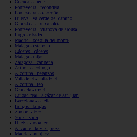
Cuenca - cuenca
Pontevedra - redondela
Pontevedra - o-porriño
Huelva - valverde-del-camino
Gipuzkoa - aretxabaleta
Pontevedra - vilanova-de-arousa
Lugo - ribadeo
Madrid - boadilla-del-monte
Málaga - estepona
Cáceres - cáceres
Málaga - mijas
Zaragoza - cariñena
Asturias - colunga
A-coruña - betanzos
Valladolid - valladolid
A-coruña - teo
Granada - motril
Ciudad-real - alcázar-de-san-juan
Barcelona - calella
Burgos - burgos
Zamora - toro
Soria - soria
Huelva - moguer
Alicante - la-vila-joiosa
Madrid - aranjuez