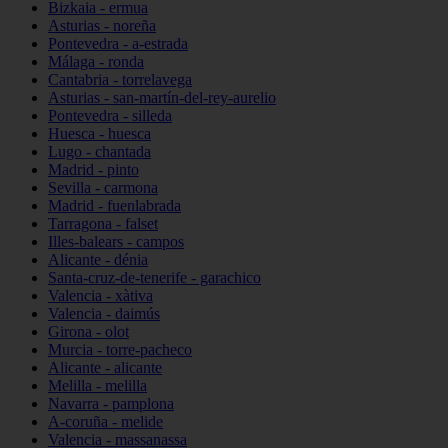
Bizkaia - ermua
Asturias - noreña
Pontevedra - a-estrada
Málaga - ronda
Cantabria - torrelavega
Asturias - san-martín-del-rey-aurelio
Pontevedra - silleda
Huesca - huesca
Lugo - chantada
Madrid - pinto
Sevilla - carmona
Madrid - fuenlabrada
Tarragona - falset
Illes-balears - campos
Alicante - dénia
Santa-cruz-de-tenerife - garachico
Valencia - xàtiva
Valencia - daimús
Girona - olot
Murcia - torre-pacheco
Alicante - alicante
Melilla - melilla
Navarra - pamplona
A-coruña - melide
Valencia - massanassa