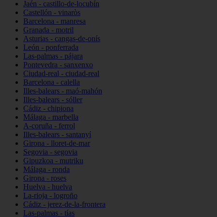
Jaén - castillo-de-locubín
Castellón - vinaròs
Barcelona - manresa
Granada - motril
Asturias - cangas-de-onís
León - ponferrada
Las-palmas - pájara
Pontevedra - sanxenxo
Ciudad-real - ciudad-real
Barcelona - calella
Illes-balears - maó-mahón
Illes-balears - sóller
Cádiz - chipiona
Málaga - marbella
A-coruña - ferrol
Illes-balears - santanyí
Girona - lloret-de-mar
Segovia - segovia
Gipuzkoa - mutriku
Málaga - ronda
Girona - roses
Huelva - huelva
La-rioja - logroño
Cádiz - jerez-de-la-frontera
Las-palmas - tías