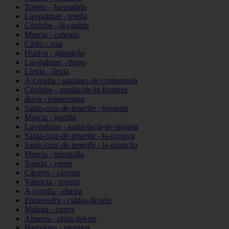
Toledo - fuensalida
Las-palmas - tejeda
Córdoba - la-carlota
Murcia - cehegín
Cádiz - rota
Huelva - gibraleón
Las-palmas - tinajo
Lleida - lleida
A-coruña - santiago-de-compostela
Córdoba - aguilar-de-la-frontera
álava - eskuernaga
Santa-cruz-de-tenerife - tegueste
Murcia - jumilla
Las-palmas - santa-lucía-de-tirajana
Santa-cruz-de-tenerife - la-orotava
Santa-cruz-de-tenerife - la-guancha
Murcia - moratalla
Toledo - yepes
Cáceres - cáceres
Valencia - torrent
A-coruña - ribeira
Pontevedra - caldas-de-reis
Málaga - torrox
Almería - olula-del-río
Barcelona - montgat