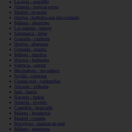
La-rioja - arnedillo
Almería - huércal-overa
Madrid - el-molar
Huelva - bollullos-par-del-condado
Málaga - algarrobo
Las-palmas - tuineje
Salamanca - béjar
Granada - capileira
Huelva - aljaraque
Granada - guadix
Málaga - manilva
Huesca - barbastro
Valencia - sagunt
Illes-balears - ses-salines
Sevilla - carmona
Ciudad-real - valdepeñas
Alicante - orihuela
Jaén - baeza
Navarra - tudela
Almería - el-ejido
Castellón - benicarló
Málaga - benahavís
Madrid - coslada
Barcelona - malgrat-de-mar
Málaga - antequera