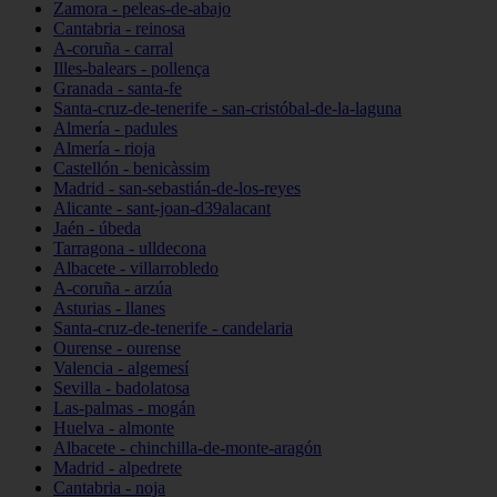
Zamora - peleas-de-abajo
Cantabria - reinosa
A-coruña - carral
Illes-balears - pollença
Granada - santa-fe
Santa-cruz-de-tenerife - san-cristóbal-de-la-laguna
Almería - padules
Almería - rioja
Castellón - benicàssim
Madrid - san-sebastián-de-los-reyes
Alicante - sant-joan-d39alacant
Jaén - úbeda
Tarragona - ulldecona
Albacete - villarrobledo
A-coruña - arzúa
Asturias - llanes
Santa-cruz-de-tenerife - candelaria
Ourense - ourense
Valencia - algemesí
Sevilla - badolatosa
Las-palmas - mogán
Huelva - almonte
Albacete - chinchilla-de-monte-aragón
Madrid - alpedrete
Cantabria - noja