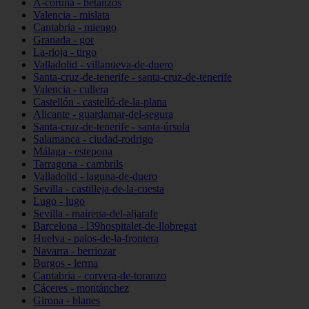
A-coruña - betanzos
Valencia - mislata
Cantabria - miengo
Granada - gor
La-rioja - tirgo
Valladolid - villanueva-de-duero
Santa-cruz-de-tenerife - santa-cruz-de-tenerife
Valencia - cullera
Castellón - castelló-de-la-plana
Alicante - guardamar-del-segura
Santa-cruz-de-tenerife - santa-úrsula
Salamanca - ciudad-rodrigo
Málaga - estepona
Tarragona - cambrils
Valladolid - laguna-de-duero
Sevilla - castilleja-de-la-cuesta
Lugo - lugo
Sevilla - mairena-del-aljarafe
Barcelona - l39hospitalet-de-llobregat
Huelva - palos-de-la-frontera
Navarra - berriozar
Burgos - lerma
Cantabria - corvera-de-toranzo
Cáceres - montánchez
Girona - blanes