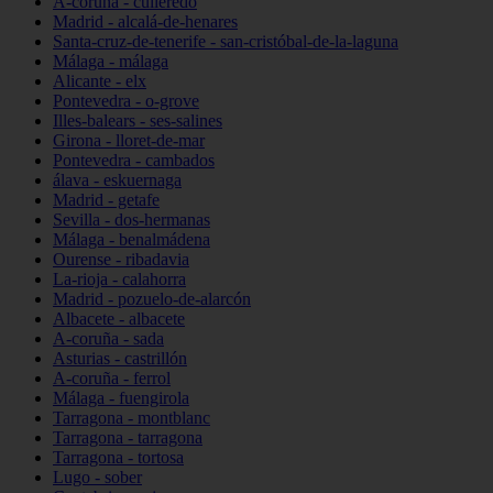
A-coruña - culleredo
Madrid - alcalá-de-henares
Santa-cruz-de-tenerife - san-cristóbal-de-la-laguna
Málaga - málaga
Alicante - elx
Pontevedra - o-grove
Illes-balears - ses-salines
Girona - lloret-de-mar
Pontevedra - cambados
álava - eskuernaga
Madrid - getafe
Sevilla - dos-hermanas
Málaga - benalmádena
Ourense - ribadavia
La-rioja - calahorra
Madrid - pozuelo-de-alarcón
Albacete - albacete
A-coruña - sada
Asturias - castrillón
A-coruña - ferrol
Málaga - fuengirola
Tarragona - montblanc
Tarragona - tarragona
Tarragona - tortosa
Lugo - sober