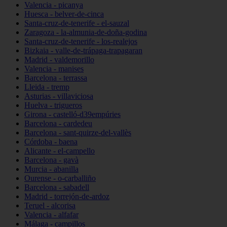
Valencia - picanya
Huesca - belver-de-cinca
Santa-cruz-de-tenerife - el-sauzal
Zaragoza - la-almunia-de-doña-godina
Santa-cruz-de-tenerife - los-realejos
Bizkaia - valle-de-trápaga-trapagaran
Madrid - valdemorillo
Valencia - manises
Barcelona - terrassa
Lleida - tremp
Asturias - villaviciosa
Huelva - trigueros
Girona - castelló-d39empúries
Barcelona - cardedeu
Barcelona - sant-quirze-del-vallès
Córdoba - baena
Alicante - el-campello
Barcelona - gavà
Murcia - abanilla
Ourense - o-carballiño
Barcelona - sabadell
Madrid - torrejón-de-ardoz
Teruel - alcorisa
Valencia - alfafar
Málaga - campillos