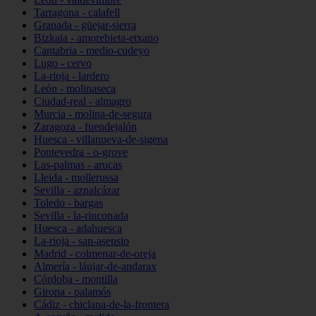
Tarragona - calafell
Granada - güejar-sierra
Bizkaia - amorebieta-etxano
Cantabria - medio-cudeyo
Lugo - cervo
La-rioja - lardero
León - molinaseca
Ciudad-real - almagro
Murcia - molina-de-segura
Zaragoza - fuendejalón
Huesca - villanueva-de-sigena
Pontevedra - o-grove
Las-palmas - arucas
Lleida - mollerussa
Sevilla - aznalcázar
Toledo - bargas
Sevilla - la-rinconada
Huesca - adahuesca
La-rioja - san-asensio
Madrid - colmenar-de-oreja
Almería - láujar-de-andarax
Córdoba - montilla
Girona - palamós
Cádiz - chiclana-de-la-frontera