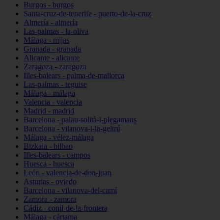
Burgos - burgos
Santa-cruz-de-tenerife - puerto-de-la-cruz
Almería - almería
Las-palmas - la-oliva
Málaga - mijas
Granada - granada
Alicante - alicante
Zaragoza - zaragoza
Illes-balears - palma-de-mallorca
Las-palmas - teguise
Málaga - málaga
Valencia - valencia
Madrid - madrid
Barcelona - palau-solità-i-plegamans
Barcelona - vilanova-i-la-geltrú
Málaga - vélez-málaga
Bizkaia - bilbao
Illes-balears - campos
Huesca - huesca
León - valencia-de-don-juan
Asturias - oviedo
Barcelona - vilanova-del-camí
Zamora - zamora
Cádiz - conil-de-la-frontera
Málaga - cártama