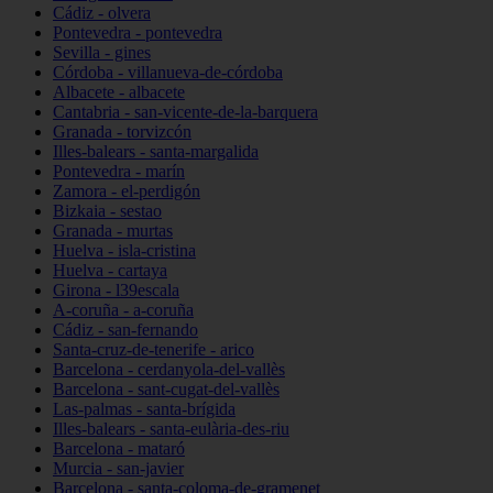
Cádiz - olvera
Pontevedra - pontevedra
Sevilla - gines
Córdoba - villanueva-de-córdoba
Albacete - albacete
Cantabria - san-vicente-de-la-barquera
Granada - torvizcón
Illes-balears - santa-margalida
Pontevedra - marín
Zamora - el-perdigón
Bizkaia - sestao
Granada - murtas
Huelva - isla-cristina
Huelva - cartaya
Girona - l39escala
A-coruña - a-coruña
Cádiz - san-fernando
Santa-cruz-de-tenerife - arico
Barcelona - cerdanyola-del-vallès
Barcelona - sant-cugat-del-vallès
Las-palmas - santa-brígida
Illes-balears - santa-eulària-des-riu
Barcelona - mataró
Murcia - san-javier
Barcelona - santa-coloma-de-gramenet