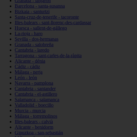
Granada - lanjarón
Barcelona - santa-susanna
Bizkaia - santurtzi
Santa-cruz-de-tenerife - tacoronte
Illes-balears - sant-llorenç-des-cardassar
Huesca - sallent-de-gállego
La-rioja - haro
Sevilla - dos-hermanas
Granada - salobreña
Cantabria - laredo
Tarragona - sant-carles-de-la-ràpita
Alicante - dénia
Cádiz - cádiz
Málaga - nerja
León - león
Navarra - pamplona
Cantabria - santander
Cantabria - el-astillero
Salamanca - salamanca
Valladolid - boecillo
Murcia - murcia
Málaga - torremolinos
Illes-balears - calvià
Alicante - benidorm
Gipuzkoa - san-sebastián