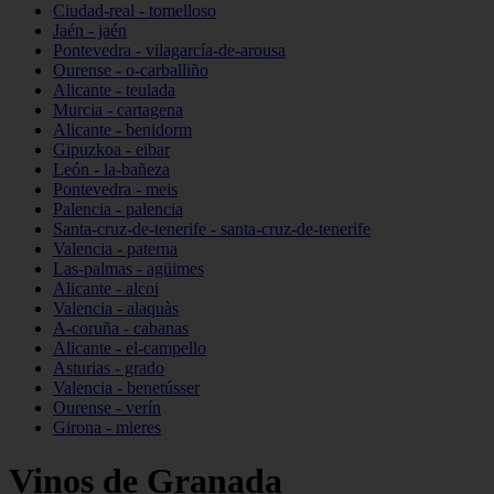
Ciudad-real - tomelloso
Jaén - jaén
Pontevedra - vilagarcía-de-arousa
Ourense - o-carballiño
Alicante - teulada
Murcia - cartagena
Alicante - benidorm
Gipuzkoa - eibar
León - la-bañeza
Pontevedra - meis
Palencia - palencia
Santa-cruz-de-tenerife - santa-cruz-de-tenerife
Valencia - paterna
Las-palmas - agüimes
Alicante - alcoi
Valencia - alaquàs
A-coruña - cabanas
Alicante - el-campello
Asturias - grado
Valencia - benetússer
Ourense - verín
Girona - mieres
Vinos de Granada