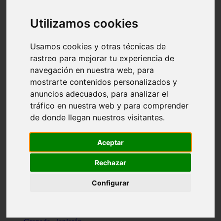
Santa-cruz-de-tenerife - los-llanos-de-aridane
Cantabria - suances
Utilizamos cookies
Sevilla - bormujos
Granada - monachil
Málaga - júzcar
Usamos cookies y otras técnicas de
Huesca - isábena
rastreo para mejorar tu experiencia de
Huesca - alquézar
navegación en nuestra web, para
Huesca - castejón-de-sos
Lleida - alt-àneu
mostrarte contenidos personalizados y
Sevilla - marinaleda
anuncios adecuados, para analizar el
Córdoba - almedinilla
tráfico en nuestra web y para comprender
Navarra - zangoza
Cantabria - arenas-de-iguña
de donde llegan nuestros visitantes.
Barcelona - la-pobla-de-lillet
Murcia - cartagena
Las-palmas - yaiza
Aceptar
Madrid - nuevo-baztán
Sevilla - arahal
Rechazar
Málaga - istán
Valladolid - fuensaldaña
Configurar
Sevilla - salteras
Huesca - biescas
Granada - pampaneira
La-rioja - ezcaray