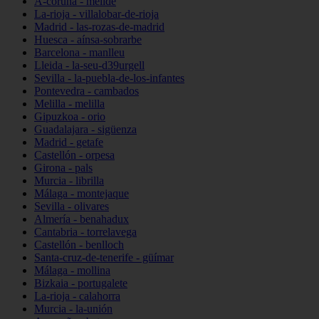
A-coruña - melide
La-rioja - villalobar-de-rioja
Madrid - las-rozas-de-madrid
Huesca - aínsa-sobrarbe
Barcelona - manlleu
Lleida - la-seu-d39urgell
Sevilla - la-puebla-de-los-infantes
Pontevedra - cambados
Melilla - melilla
Gipuzkoa - orio
Guadalajara - sigüenza
Madrid - getafe
Castellón - orpesa
Girona - pals
Murcia - librilla
Málaga - montejaque
Sevilla - olivares
Almería - benahadux
Cantabria - torrelavega
Castellón - benlloch
Santa-cruz-de-tenerife - güímar
Málaga - mollina
Bizkaia - portugalete
La-rioja - calahorra
Murcia - la-unión