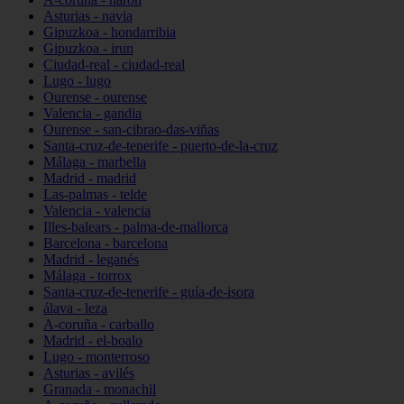
Asturias - navia
Gipuzkoa - hondarribia
Gipuzkoa - irun
Ciudad-real - ciudad-real
Lugo - lugo
Ourense - ourense
Valencia - gandia
Ourense - san-cibrao-das-viñas
Santa-cruz-de-tenerife - puerto-de-la-cruz
Málaga - marbella
Madrid - madrid
Las-palmas - telde
Valencia - valencia
Illes-balears - palma-de-mallorca
Barcelona - barcelona
Madrid - leganés
Málaga - torrox
Santa-cruz-de-tenerife - guía-de-isora
álava - leza
A-coruña - carballo
Madrid - el-boalo
Lugo - monterroso
Asturias - avilés
Granada - monachil