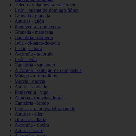
Toledo - villanueva-de-alcardete
León - puente-de-domingo-flórez
Granada - granada
Asturias - gijón
Pontevedra - pontevedra
Granada - maracena
Cantabria - riotuerto
ávila - el-barco-de-ávila
La-rioja - haro
A-coruña - a-coruña
León - león
Cantabria - santander
A-coruña - santiago-de-compostela
Málaga - torremolinos
Murcia - murcia
Asturias - oviedo
Pontevedra - vigo
Almería - roquetas-de-mar
Cantabria - laredo
León - san-andrés-del-rabanedo
Asturias - aller
Ourense - allariz
A-coruña - ribeira
Asturias - siero
A-coruña - narón