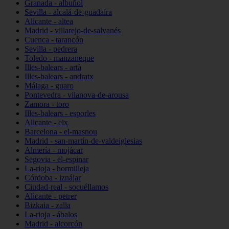
Granada - albuñol
Sevilla - alcalá-de-guadaíra
Alicante - altea
Madrid - villarejo-de-salvanés
Cuenca - tarancón
Sevilla - pedrera
Toledo - manzaneque
Illes-balears - artà
Illes-balears - andratx
Málaga - guaro
Pontevedra - vilanova-de-arousa
Zamora - toro
Illes-balears - esporles
Alicante - elx
Barcelona - el-masnou
Madrid - san-martín-de-valdeiglesias
Almería - mojácar
Segovia - el-espinar
La-rioja - hormilleja
Córdoba - iznájar
Ciudad-real - socuéllamos
Alicante - petrer
Bizkaia - zalla
La-rioja - ábalos
Madrid - alcorcón