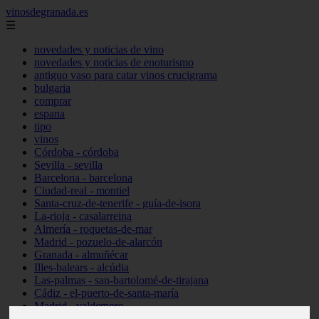
vinosdegranada.es
☰
novedades y noticias de vino
novedades y noticias de enoturismo
antiguo vaso para catar vinos crucigrama
bulgaria
comprar
espana
tipo
vinos
Córdoba - córdoba
Sevilla - sevilla
Barcelona - barcelona
Ciudad-real - montiel
Santa-cruz-de-tenerife - guía-de-isora
La-rioja - casalarreina
Almería - roquetas-de-mar
Madrid - pozuelo-de-alarcón
Granada - almuñécar
Illes-balears - alcúdia
Las-palmas - san-bartolomé-de-tirajana
Cádiz - el-puerto-de-santa-maría
Madrid - valdemoro
Granada - pulianas