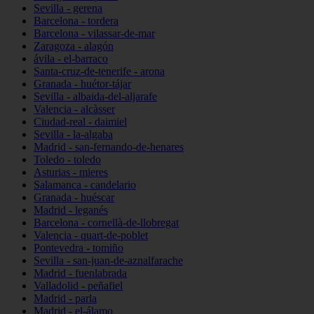
Sevilla - gerena
Barcelona - tordera
Barcelona - vilassar-de-mar
Zaragoza - alagón
ávila - el-barraco
Santa-cruz-de-tenerife - arona
Granada - huétor-tájar
Sevilla - albaida-del-aljarafe
Valencia - alcàsser
Ciudad-real - daimiel
Sevilla - la-algaba
Madrid - san-fernando-de-henares
Toledo - toledo
Asturias - mieres
Salamanca - candelario
Granada - huéscar
Madrid - leganés
Barcelona - cornellà-de-llobregat
Valencia - quart-de-poblet
Pontevedra - tomiño
Sevilla - san-juan-de-aznalfarache
Madrid - fuenlabrada
Valladolid - peñafiel
Madrid - parla
Madrid - el-álamo