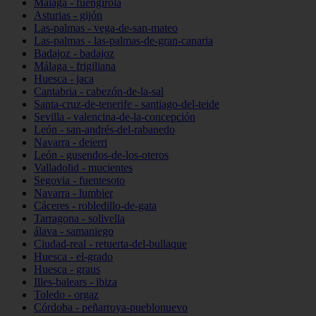
Málaga - fuengirola
Asturias - gijón
Las-palmas - vega-de-san-mateo
Las-palmas - las-palmas-de-gran-canaria
Badajoz - badajoz
Málaga - frigiliana
Huesca - jaca
Cantabria - cabezón-de-la-sal
Santa-cruz-de-tenerife - santiago-del-teide
Sevilla - valencina-de-la-concepción
León - san-andrés-del-rabanedo
Navarra - deierri
León - gusendos-de-los-oteros
Valladolid - mucientes
Segovia - fuentesoto
Navarra - lumbier
Cáceres - robledillo-de-gata
Tarragona - solivella
álava - samaniego
Ciudad-real - retuerta-del-bullaque
Huesca - el-grado
Huesca - graus
Illes-balears - ibiza
Toledo - orgaz
Córdoba - peñarroya-pueblonuevo