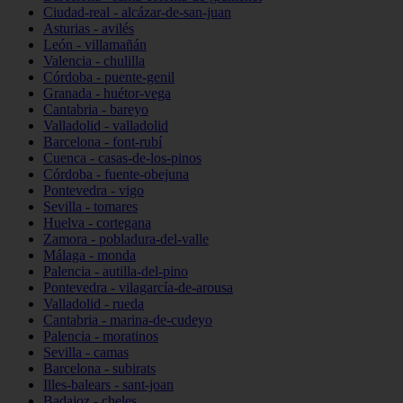
Ciudad-real - alcázar-de-san-juan
Asturias - avilés
León - villamañán
Valencia - chulilla
Córdoba - puente-genil
Granada - huétor-vega
Cantabria - bareyo
Valladolid - valladolid
Barcelona - font-rubí
Cuenca - casas-de-los-pinos
Córdoba - fuente-obejuna
Pontevedra - vigo
Sevilla - tomares
Huelva - cortegana
Zamora - pobladura-del-valle
Málaga - monda
Palencia - autilla-del-pino
Pontevedra - vilagarcía-de-arousa
Valladolid - rueda
Cantabria - marina-de-cudeyo
Palencia - moratinos
Sevilla - camas
Barcelona - subirats
Illes-balears - sant-joan
Badajoz - cheles