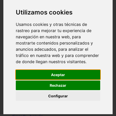
Santa-cruz-de-tenerife - los-llanos-de-aridane
Cantabria - suances
Utilizamos cookies
Sevilla - bormujos
Granada - monachil
Málaga - júzcar
Usamos cookies y otras técnicas de
Huesca - isábena
rastreo para mejorar tu experiencia de
Huesca - alquézar
navegación en nuestra web, para
Huesca - castejón-de-sos
Lleida - alt-àneu
mostrarte contenidos personalizados y
Sevilla - marinaleda
anuncios adecuados, para analizar el
Córdoba - almedinilla
tráfico en nuestra web y para comprender
Navarra - zangoza
Cantabria - arenas-de-iguña
de donde llegan nuestros visitantes.
Barcelona - la-pobla-de-lillet
Murcia - cartagena
Las-palmas - yaiza
Aceptar
Madrid - nuevo-baztán
Sevilla - arahal
Rechazar
Málaga - istán
Valladolid - fuensaldaña
Configurar
Sevilla - salteras
Huesca - biescas
Granada - pampaneira
La-rioja - ezcaray