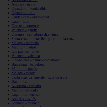
Asturias - navia
Gipuzkoa - hondarribia
Gipuzkoa - irun
Ciudad-real - ciudad-real
Lugo - lugo
Ourense - ourense
Valencia - gandia
Ourense - san-cibrao-das-viñas
Santa-cruz-de-tenerife - puerto-de-la-cruz
Málaga - marbella
Madrid - madrid
Las-palmas - telde
Valencia - valencia
Illes-balears - palma-de-mallorca
Barcelona - barcelona
Madrid - leganés
Málaga - torrox
Santa-cruz-de-tenerife - guía-de-isora
álava - leza
A-coruña - carballo
Madrid - el-boalo
Lugo - monterroso
Asturias - avilés
Granada - monachil