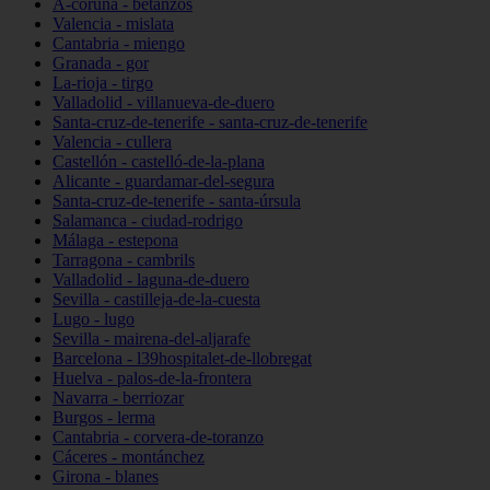
A-coruña - betanzos
Valencia - mislata
Cantabria - miengo
Granada - gor
La-rioja - tirgo
Valladolid - villanueva-de-duero
Santa-cruz-de-tenerife - santa-cruz-de-tenerife
Valencia - cullera
Castellón - castelló-de-la-plana
Alicante - guardamar-del-segura
Santa-cruz-de-tenerife - santa-úrsula
Salamanca - ciudad-rodrigo
Málaga - estepona
Tarragona - cambrils
Valladolid - laguna-de-duero
Sevilla - castilleja-de-la-cuesta
Lugo - lugo
Sevilla - mairena-del-aljarafe
Barcelona - l39hospitalet-de-llobregat
Huelva - palos-de-la-frontera
Navarra - berriozar
Burgos - lerma
Cantabria - corvera-de-toranzo
Cáceres - montánchez
Girona - blanes