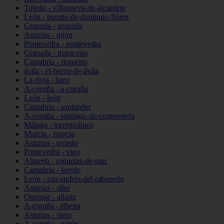
Toledo - villanueva-de-alcardete
León - puente-de-domingo-flórez
Granada - granada
Asturias - gijón
Pontevedra - pontevedra
Granada - maracena
Cantabria - riotuerto
ávila - el-barco-de-ávila
La-rioja - haro
A-coruña - a-coruña
León - león
Cantabria - santander
A-coruña - santiago-de-compostela
Málaga - torremolinos
Murcia - murcia
Asturias - oviedo
Pontevedra - vigo
Almería - roquetas-de-mar
Cantabria - laredo
León - san-andrés-del-rabanedo
Asturias - aller
Ourense - allariz
A-coruña - ribeira
Asturias - siero
A-coruña - narón