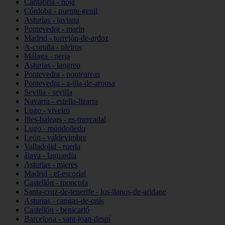
Cantabria - noja
Córdoba - puente-genil
Asturias - laviana
Pontevedra - marín
Madrid - torrejón-de-ardoz
A-coruña - oleiros
Málaga - nerja
Asturias - langreo
Pontevedra - ponteareas
Pontevedra - a-illa-de-arousa
Sevilla - sevilla
Navarra - estella-lizarra
Lugo - viveiro
Illes-balears - es-mercadal
Lugo - mondoñedo
León - valdevimbre
Valladolid - rueda
álava - laguardia
Asturias - mieres
Madrid - el-escorial
Castellón - moncofa
Santa-cruz-de-tenerife - los-llanos-de-aridane
Asturias - cangas-de-onís
Castellón - benicarló
Barcelona - sant-joan-despí