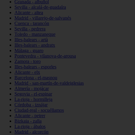
Granada - albuñol
Sevilla - alcalá-de-guadaíra
Alicante - altea
Madrid - villarejo-de-salvanés
Cuenca - tarancón
Sevilla - pedrera
Toledo - manzaneque
Illes-balears - artà
Illes-balears - andratx
Málaga - guaro
Pontevedra - vilanova-de-arousa
Zamora - toro
Illes-balears - esporles
Alicante - elx
Barcelona - el-masnou
Madrid - san-martín-de-valdeiglesias
Almería - mojácar
Segovia - el-espinar
La-rioja - hormilleja
Córdoba - iznájar
Ciudad-real - socuéllamos
Alicante - petrer
Bizkaia - zalla
La-rioja - ábalos
Madrid - alcorcón