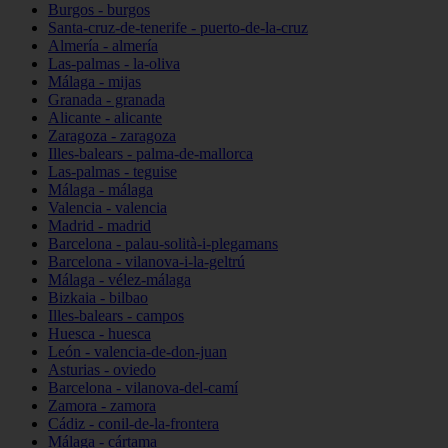
Burgos - burgos
Santa-cruz-de-tenerife - puerto-de-la-cruz
Almería - almería
Las-palmas - la-oliva
Málaga - mijas
Granada - granada
Alicante - alicante
Zaragoza - zaragoza
Illes-balears - palma-de-mallorca
Las-palmas - teguise
Málaga - málaga
Valencia - valencia
Madrid - madrid
Barcelona - palau-solità-i-plegamans
Barcelona - vilanova-i-la-geltrú
Málaga - vélez-málaga
Bizkaia - bilbao
Illes-balears - campos
Huesca - huesca
León - valencia-de-don-juan
Asturias - oviedo
Barcelona - vilanova-del-camí
Zamora - zamora
Cádiz - conil-de-la-frontera
Málaga - cártama