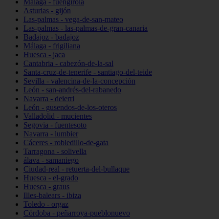
Málaga - fuengirola
Asturias - gijón
Las-palmas - vega-de-san-mateo
Las-palmas - las-palmas-de-gran-canaria
Badajoz - badajoz
Málaga - frigiliana
Huesca - jaca
Cantabria - cabezón-de-la-sal
Santa-cruz-de-tenerife - santiago-del-teide
Sevilla - valencina-de-la-concepción
León - san-andrés-del-rabanedo
Navarra - deierri
León - gusendos-de-los-oteros
Valladolid - mucientes
Segovia - fuentesoto
Navarra - lumbier
Cáceres - robledillo-de-gata
Tarragona - solivella
álava - samaniego
Ciudad-real - retuerta-del-bullaque
Huesca - el-grado
Huesca - graus
Illes-balears - ibiza
Toledo - orgaz
Córdoba - peñarroya-pueblonuevo