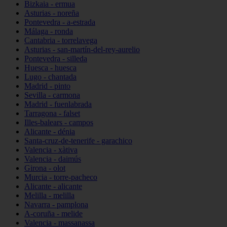
Bizkaia - ermua
Asturias - noreña
Pontevedra - a-estrada
Málaga - ronda
Cantabria - torrelavega
Asturias - san-martín-del-rey-aurelio
Pontevedra - silleda
Huesca - huesca
Lugo - chantada
Madrid - pinto
Sevilla - carmona
Madrid - fuenlabrada
Tarragona - falset
Illes-balears - campos
Alicante - dénia
Santa-cruz-de-tenerife - garachico
Valencia - xàtiva
Valencia - daimús
Girona - olot
Murcia - torre-pacheco
Alicante - alicante
Melilla - melilla
Navarra - pamplona
A-coruña - melide
Valencia - massanassa