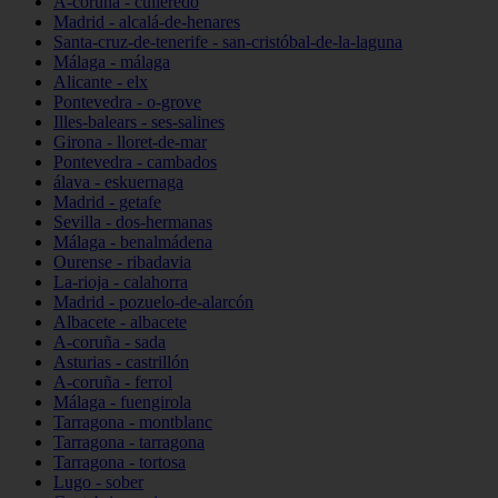
A-coruña - culleredo
Madrid - alcalá-de-henares
Santa-cruz-de-tenerife - san-cristóbal-de-la-laguna
Málaga - málaga
Alicante - elx
Pontevedra - o-grove
Illes-balears - ses-salines
Girona - lloret-de-mar
Pontevedra - cambados
álava - eskuernaga
Madrid - getafe
Sevilla - dos-hermanas
Málaga - benalmádena
Ourense - ribadavia
La-rioja - calahorra
Madrid - pozuelo-de-alarcón
Albacete - albacete
A-coruña - sada
Asturias - castrillón
A-coruña - ferrol
Málaga - fuengirola
Tarragona - montblanc
Tarragona - tarragona
Tarragona - tortosa
Lugo - sober