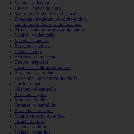
Valencia - picanya
Huesca - belver-de-cinca
Santa-cruz-de-tenerife - el-sauzal
Zaragoza - la-almunia-de-doña-godina
Santa-cruz-de-tenerife - los-realejos
Bizkaia - valle-de-trápaga-trapagaran
Madrid - valdemorillo
Valencia - manises
Barcelona - terrassa
Lleida - tremp
Asturias - villaviciosa
Huelva - trigueros
Girona - castelló-d39empúries
Barcelona - cardedeu
Barcelona - sant-quirze-del-vallès
Córdoba - baena
Alicante - el-campello
Barcelona - gavà
Murcia - abanilla
Ourense - o-carballiño
Barcelona - sabadell
Madrid - torrejón-de-ardoz
Teruel - alcorisa
Valencia - alfafar
Málaga - campillos