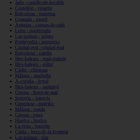
Jaén - castillo-de-locubín
Castellón - vinaròs
Barcelona - manresa
Granada - motril
Asturias - cangas-de-onís
León - ponferrada
Las-palmas - pájara
Pontevedra - sanxenxo
Ciudad-real - ciudad-real
Barcelona - calella
Illes-balears - maó-mahón
Illes-balears - sóller
Cádiz - chipiona
Málaga - marbella
A-coruña - ferrol
Illes-balears - santanyí
Girona - lloret-de-mar
Segovia - segovia
Gipuzkoa - mutriku
Málaga - ronda
Girona - roses
Huelva - huelva
La-rioja - logroño
Cádiz - jerez-de-la-frontera
Las-palmas - tías