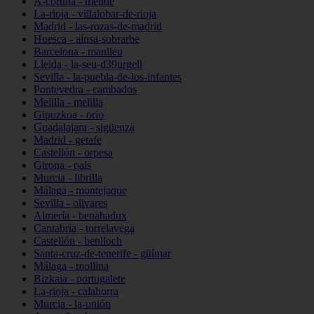
A-coruña - melide
La-rioja - villalobar-de-rioja
Madrid - las-rozas-de-madrid
Huesca - aínsa-sobrarbe
Barcelona - manlleu
Lleida - la-seu-d39urgell
Sevilla - la-puebla-de-los-infantes
Pontevedra - cambados
Melilla - melilla
Gipuzkoa - orio
Guadalajara - sigüenza
Madrid - getafe
Castellón - orpesa
Girona - pals
Murcia - librilla
Málaga - montejaque
Sevilla - olivares
Almería - benahadux
Cantabria - torrelavega
Castellón - benlloch
Santa-cruz-de-tenerife - güímar
Málaga - mollina
Bizkaia - portugalete
La-rioja - calahorra
Murcia - la-unión