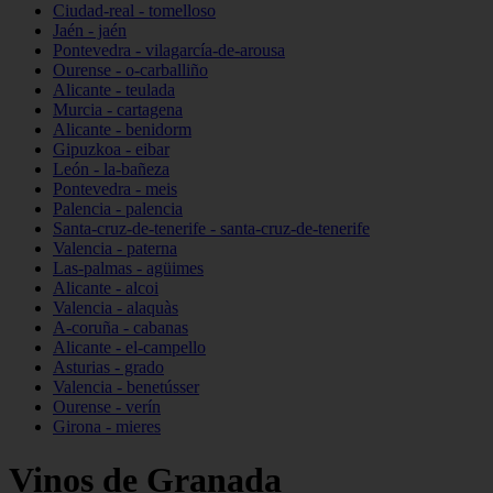
Ciudad-real - tomelloso
Jaén - jaén
Pontevedra - vilagarcía-de-arousa
Ourense - o-carballiño
Alicante - teulada
Murcia - cartagena
Alicante - benidorm
Gipuzkoa - eibar
León - la-bañeza
Pontevedra - meis
Palencia - palencia
Santa-cruz-de-tenerife - santa-cruz-de-tenerife
Valencia - paterna
Las-palmas - agüimes
Alicante - alcoi
Valencia - alaquàs
A-coruña - cabanas
Alicante - el-campello
Asturias - grado
Valencia - benetússer
Ourense - verín
Girona - mieres
Vinos de Granada