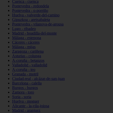
Cuenca - cuenca
Pontevedra - redondela
Pontevedra - o-porriño
Huelva - valverde-del-camino
Gipuzkoa - aretxabaleta
Pontevedra - vilanova-de-arousa
Lugo - ribadeo
Madrid - boadilla-del-monte
Málaga - estepona
Cáceres - cáceres
Málaga - mijas
Zaragoza - cariñena
Asturias - colunga
A-coruña - betanzos
Valladolid - valladolid
A-coruña - teo
Granada - motril
Ciudad-real - alcázar-de-san-juan
Barcelona - calella
Burgos - burgos
Zamora - toro
Soria - soria
Huelva - moguer
Alicante - la-vila-joiosa
Madrid - aranjuez