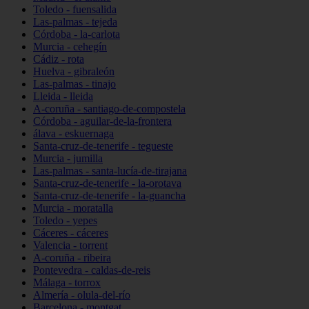
Toledo - fuensalida
Las-palmas - tejeda
Córdoba - la-carlota
Murcia - cehegín
Cádiz - rota
Huelva - gibraleón
Las-palmas - tinajo
Lleida - lleida
A-coruña - santiago-de-compostela
Córdoba - aguilar-de-la-frontera
álava - eskuernaga
Santa-cruz-de-tenerife - tegueste
Murcia - jumilla
Las-palmas - santa-lucía-de-tirajana
Santa-cruz-de-tenerife - la-orotava
Santa-cruz-de-tenerife - la-guancha
Murcia - moratalla
Toledo - yepes
Cáceres - cáceres
Valencia - torrent
A-coruña - ribeira
Pontevedra - caldas-de-reis
Málaga - torrox
Almería - olula-del-río
Barcelona - montgat