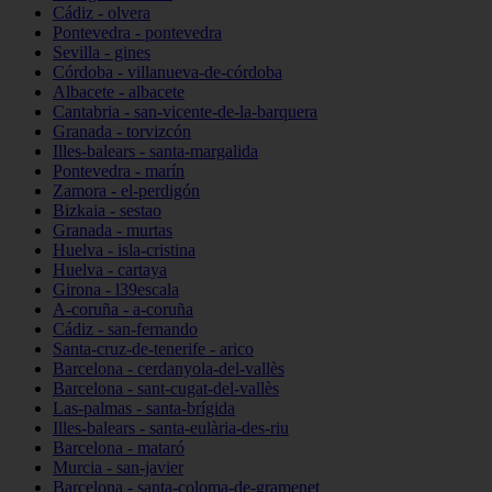
Cádiz - olvera
Pontevedra - pontevedra
Sevilla - gines
Córdoba - villanueva-de-córdoba
Albacete - albacete
Cantabria - san-vicente-de-la-barquera
Granada - torvizcón
Illes-balears - santa-margalida
Pontevedra - marín
Zamora - el-perdigón
Bizkaia - sestao
Granada - murtas
Huelva - isla-cristina
Huelva - cartaya
Girona - l39escala
A-coruña - a-coruña
Cádiz - san-fernando
Santa-cruz-de-tenerife - arico
Barcelona - cerdanyola-del-vallès
Barcelona - sant-cugat-del-vallès
Las-palmas - santa-brígida
Illes-balears - santa-eulària-des-riu
Barcelona - mataró
Murcia - san-javier
Barcelona - santa-coloma-de-gramenet