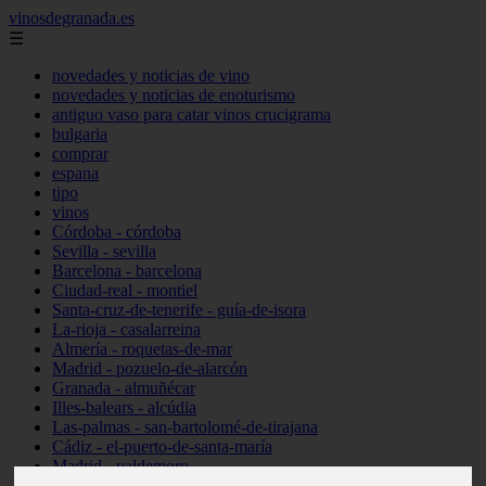
vinosdegranada.es
☰
novedades y noticias de vino
novedades y noticias de enoturismo
antiguo vaso para catar vinos crucigrama
bulgaria
comprar
espana
tipo
vinos
Córdoba - córdoba
Sevilla - sevilla
Barcelona - barcelona
Ciudad-real - montiel
Santa-cruz-de-tenerife - guía-de-isora
La-rioja - casalarreina
Almería - roquetas-de-mar
Madrid - pozuelo-de-alarcón
Granada - almuñécar
Illes-balears - alcúdia
Las-palmas - san-bartolomé-de-tirajana
Cádiz - el-puerto-de-santa-maría
Madrid - valdemoro
Granada - pulianas