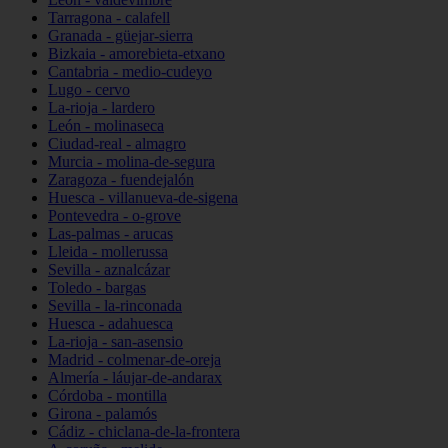
Tarragona - calafell
Granada - güejar-sierra
Bizkaia - amorebieta-etxano
Cantabria - medio-cudeyo
Lugo - cervo
La-rioja - lardero
León - molinaseca
Ciudad-real - almagro
Murcia - molina-de-segura
Zaragoza - fuendejalón
Huesca - villanueva-de-sigena
Pontevedra - o-grove
Las-palmas - arucas
Lleida - mollerussa
Sevilla - aznalcázar
Toledo - bargas
Sevilla - la-rinconada
Huesca - adahuesca
La-rioja - san-asensio
Madrid - colmenar-de-oreja
Almería - láujar-de-andarax
Córdoba - montilla
Girona - palamós
Cádiz - chiclana-de-la-frontera