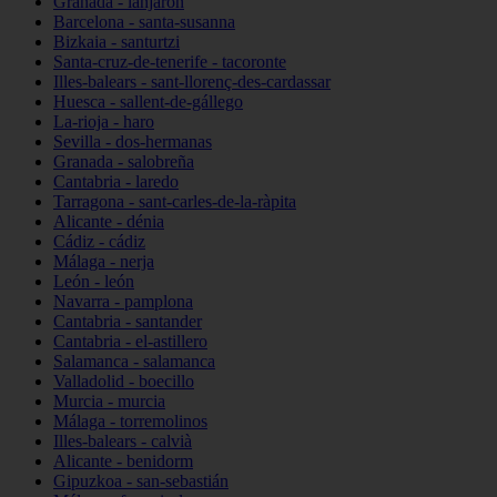
Granada - lanjarón
Barcelona - santa-susanna
Bizkaia - santurtzi
Santa-cruz-de-tenerife - tacoronte
Illes-balears - sant-llorenç-des-cardassar
Huesca - sallent-de-gállego
La-rioja - haro
Sevilla - dos-hermanas
Granada - salobreña
Cantabria - laredo
Tarragona - sant-carles-de-la-ràpita
Alicante - dénia
Cádiz - cádiz
Málaga - nerja
León - león
Navarra - pamplona
Cantabria - santander
Cantabria - el-astillero
Salamanca - salamanca
Valladolid - boecillo
Murcia - murcia
Málaga - torremolinos
Illes-balears - calvià
Alicante - benidorm
Gipuzkoa - san-sebastián