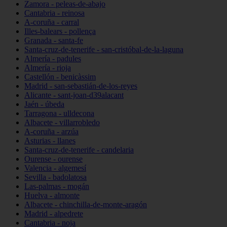
Zamora - peleas-de-abajo
Cantabria - reinosa
A-coruña - carral
Illes-balears - pollença
Granada - santa-fe
Santa-cruz-de-tenerife - san-cristóbal-de-la-laguna
Almería - padules
Almería - rioja
Castellón - benicàssim
Madrid - san-sebastián-de-los-reyes
Alicante - sant-joan-d39alacant
Jaén - úbeda
Tarragona - ulldecona
Albacete - villarrobledo
A-coruña - arzúa
Asturias - llanes
Santa-cruz-de-tenerife - candelaria
Ourense - ourense
Valencia - algemesí
Sevilla - badolatosa
Las-palmas - mogán
Huelva - almonte
Albacete - chinchilla-de-monte-aragón
Madrid - alpedrete
Cantabria - noja