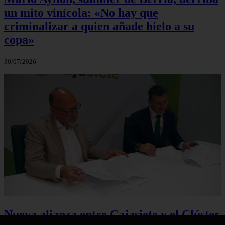
un mito vinícola: «No hay que
criminalizar a quien añade hielo a su
copa»
30/07/2026
Nueva alianza entre Cajasiete y el Clúster