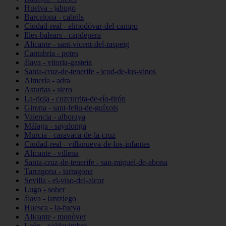
Huelva - jabugo
Barcelona - cabrils
Ciudad-real - almodóvar-del-campo
Illes-balears - capdepera
Alicante - sant-vicent-del-raspeig
Cantabria - potes
álava - vitoria-gasteiz
Santa-cruz-de-tenerife - icod-de-los-vinos
Almería - adra
Asturias - siero
La-rioja - cuzcurrita-de-río-tirón
Girona - sant-feliu-de-guíxols
Valencia - alboraya
Málaga - sayalonga
Murcia - caravaca-de-la-cruz
Ciudad-real - villanueva-de-los-infantes
Alicante - villena
Santa-cruz-de-tenerife - san-miguel-de-abona
Tarragona - tarragona
Sevilla - el-viso-del-alcor
Lugo - sober
álava - lantziego
Huesca - la-fueva
Alicante - monòver
León - valdevimbre