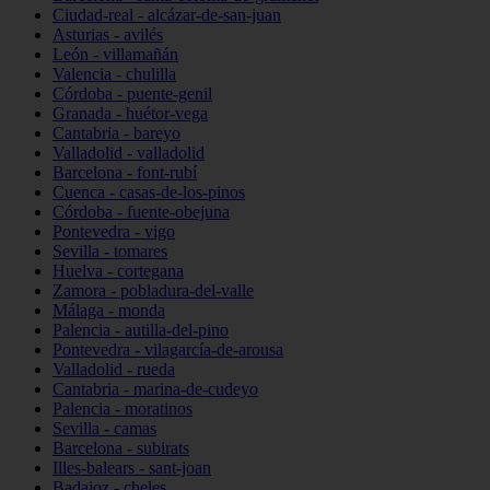
Ciudad-real - alcázar-de-san-juan
Asturias - avilés
León - villamañán
Valencia - chulilla
Córdoba - puente-genil
Granada - huétor-vega
Cantabria - bareyo
Valladolid - valladolid
Barcelona - font-rubí
Cuenca - casas-de-los-pinos
Córdoba - fuente-obejuna
Pontevedra - vigo
Sevilla - tomares
Huelva - cortegana
Zamora - pobladura-del-valle
Málaga - monda
Palencia - autilla-del-pino
Pontevedra - vilagarcía-de-arousa
Valladolid - rueda
Cantabria - marina-de-cudeyo
Palencia - moratinos
Sevilla - camas
Barcelona - subirats
Illes-balears - sant-joan
Badajoz - cheles