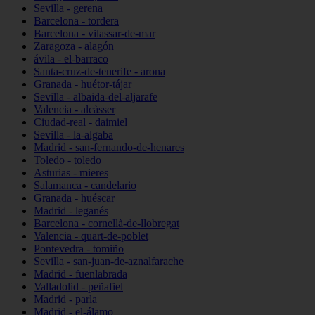
Sevilla - gerena
Barcelona - tordera
Barcelona - vilassar-de-mar
Zaragoza - alagón
ávila - el-barraco
Santa-cruz-de-tenerife - arona
Granada - huétor-tájar
Sevilla - albaida-del-aljarafe
Valencia - alcàsser
Ciudad-real - daimiel
Sevilla - la-algaba
Madrid - san-fernando-de-henares
Toledo - toledo
Asturias - mieres
Salamanca - candelario
Granada - huéscar
Madrid - leganés
Barcelona - cornellà-de-llobregat
Valencia - quart-de-poblet
Pontevedra - tomiño
Sevilla - san-juan-de-aznalfarache
Madrid - fuenlabrada
Valladolid - peñafiel
Madrid - parla
Madrid - el-álamo