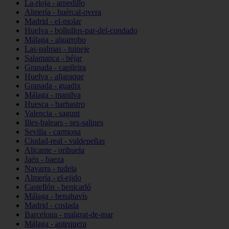
La-rioja - arnedillo
Almería - huércal-overa
Madrid - el-molar
Huelva - bollullos-par-del-condado
Málaga - algarrobo
Las-palmas - tuineje
Salamanca - béjar
Granada - capileira
Huelva - aljaraque
Granada - guadix
Málaga - manilva
Huesca - barbastro
Valencia - sagunt
Illes-balears - ses-salines
Sevilla - carmona
Ciudad-real - valdepeñas
Alicante - orihuela
Jaén - baeza
Navarra - tudela
Almería - el-ejido
Castellón - benicarló
Málaga - benahavís
Madrid - coslada
Barcelona - malgrat-de-mar
Málaga - antequera