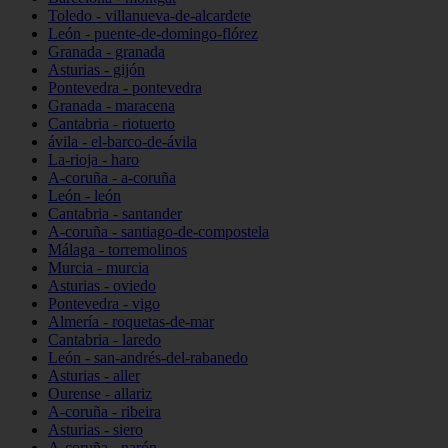
Toledo - villanueva-de-alcardete
León - puente-de-domingo-flórez
Granada - granada
Asturias - gijón
Pontevedra - pontevedra
Granada - maracena
Cantabria - riotuerto
ávila - el-barco-de-ávila
La-rioja - haro
A-coruña - a-coruña
León - león
Cantabria - santander
A-coruña - santiago-de-compostela
Málaga - torremolinos
Murcia - murcia
Asturias - oviedo
Pontevedra - vigo
Almería - roquetas-de-mar
Cantabria - laredo
León - san-andrés-del-rabanedo
Asturias - aller
Ourense - allariz
A-coruña - ribeira
Asturias - siero
A-coruña - narón