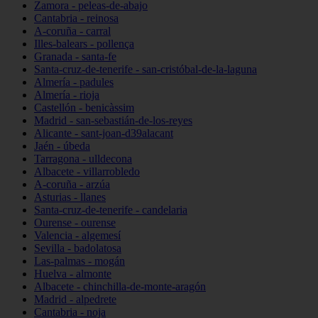
Zamora - peleas-de-abajo
Cantabria - reinosa
A-coruña - carral
Illes-balears - pollença
Granada - santa-fe
Santa-cruz-de-tenerife - san-cristóbal-de-la-laguna
Almería - padules
Almería - rioja
Castellón - benicàssim
Madrid - san-sebastián-de-los-reyes
Alicante - sant-joan-d39alacant
Jaén - úbeda
Tarragona - ulldecona
Albacete - villarrobledo
A-coruña - arzúa
Asturias - llanes
Santa-cruz-de-tenerife - candelaria
Ourense - ourense
Valencia - algemesí
Sevilla - badolatosa
Las-palmas - mogán
Huelva - almonte
Albacete - chinchilla-de-monte-aragón
Madrid - alpedrete
Cantabria - noja