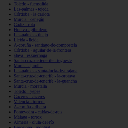
Toledo - fuensalida
Las-palmas - tejeda
Córdoba - la-carlota
Murcia - cehegín
Cádiz - rota
Huelva - gibraleón
Las-palmas - tinajo
Lleida - lleida
A-coruña - santiago-de-compostela
Córdoba - aguilar-de-la-frontera
álava - eskuernaga
Santa-cruz-de-tenerife - tegueste
Murcia - jumilla
Las-palmas - santa-lucía-de-tirajana
Santa-cruz-de-tenerife - la-orotava
Santa-cruz-de-tenerife - la-guancha
Murcia - moratalla
Toledo - yepes
Cáceres - cáceres
Valencia - torrent
A-coruña - ribeira
Pontevedra - caldas-de-reis
Málaga - torrox
Almería - olula-del-río
Barcelona - montgat