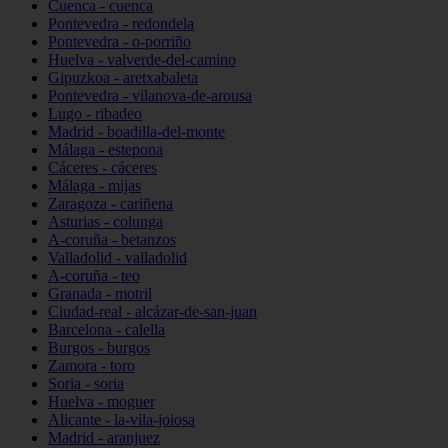
Cuenca - cuenca
Pontevedra - redondela
Pontevedra - o-porriño
Huelva - valverde-del-camino
Gipuzkoa - aretxabaleta
Pontevedra - vilanova-de-arousa
Lugo - ribadeo
Madrid - boadilla-del-monte
Málaga - estepona
Cáceres - cáceres
Málaga - mijas
Zaragoza - cariñena
Asturias - colunga
A-coruña - betanzos
Valladolid - valladolid
A-coruña - teo
Granada - motril
Ciudad-real - alcázar-de-san-juan
Barcelona - calella
Burgos - burgos
Zamora - toro
Soria - soria
Huelva - moguer
Alicante - la-vila-joiosa
Madrid - aranjuez