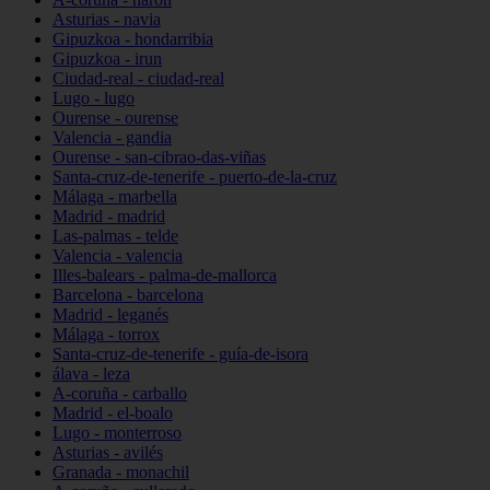
Asturias - navia
Gipuzkoa - hondarribia
Gipuzkoa - irun
Ciudad-real - ciudad-real
Lugo - lugo
Ourense - ourense
Valencia - gandia
Ourense - san-cibrao-das-viñas
Santa-cruz-de-tenerife - puerto-de-la-cruz
Málaga - marbella
Madrid - madrid
Las-palmas - telde
Valencia - valencia
Illes-balears - palma-de-mallorca
Barcelona - barcelona
Madrid - leganés
Málaga - torrox
Santa-cruz-de-tenerife - guía-de-isora
álava - leza
A-coruña - carballo
Madrid - el-boalo
Lugo - monterroso
Asturias - avilés
Granada - monachil