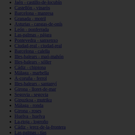
Jaén - castillo-de-locubín
Castellón - vinaròs
Barcelona - manresa
Granada - motril
Asturias - cangas-de-onís
León - ponferrada
Las-palmas - pájara
Pontevedra - sanxenxo
Ciudad-real - ciudad-real
Barcelona - calella
Illes-balears - maó-mahón
Illes-balears - sóller
Cádiz - chipiona
Málaga - marbella
A-coruña - ferrol
Illes-balears - santanyí
Girona - lloret-de-mar
Segovia - segovia
Gipuzkoa - mutriku
Málaga - ronda
Girona - roses
Huelva - huelva
La-rioja - logroño
Cádiz - jerez-de-la-frontera
Las-palmas - tías