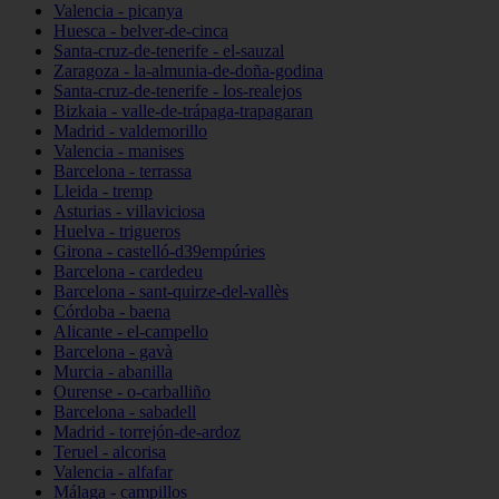
Valencia - picanya
Huesca - belver-de-cinca
Santa-cruz-de-tenerife - el-sauzal
Zaragoza - la-almunia-de-doña-godina
Santa-cruz-de-tenerife - los-realejos
Bizkaia - valle-de-trápaga-trapagaran
Madrid - valdemorillo
Valencia - manises
Barcelona - terrassa
Lleida - tremp
Asturias - villaviciosa
Huelva - trigueros
Girona - castelló-d39empúries
Barcelona - cardedeu
Barcelona - sant-quirze-del-vallès
Córdoba - baena
Alicante - el-campello
Barcelona - gavà
Murcia - abanilla
Ourense - o-carballiño
Barcelona - sabadell
Madrid - torrejón-de-ardoz
Teruel - alcorisa
Valencia - alfafar
Málaga - campillos