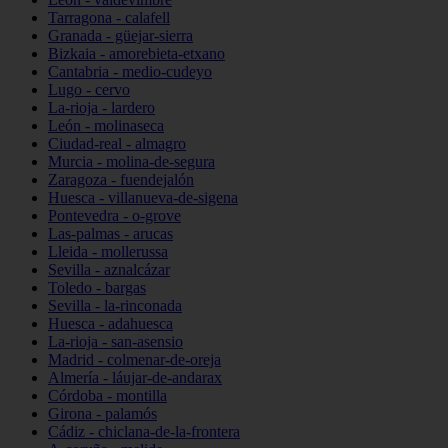
Tarragona - calafell
Granada - güejar-sierra
Bizkaia - amorebieta-etxano
Cantabria - medio-cudeyo
Lugo - cervo
La-rioja - lardero
León - molinaseca
Ciudad-real - almagro
Murcia - molina-de-segura
Zaragoza - fuendejalón
Huesca - villanueva-de-sigena
Pontevedra - o-grove
Las-palmas - arucas
Lleida - mollerussa
Sevilla - aznalcázar
Toledo - bargas
Sevilla - la-rinconada
Huesca - adahuesca
La-rioja - san-asensio
Madrid - colmenar-de-oreja
Almería - láujar-de-andarax
Córdoba - montilla
Girona - palamós
Cádiz - chiclana-de-la-frontera