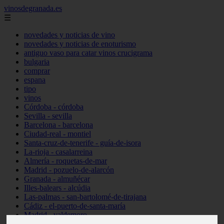
vinosdegranada.es
☰
novedades y noticias de vino
novedades y noticias de enoturismo
antiguo vaso para catar vinos crucigrama
bulgaria
comprar
espana
tipo
vinos
Córdoba - córdoba
Sevilla - sevilla
Barcelona - barcelona
Ciudad-real - montiel
Santa-cruz-de-tenerife - guía-de-isora
La-rioja - casalarreina
Almería - roquetas-de-mar
Madrid - pozuelo-de-alarcón
Granada - almuñécar
Illes-balears - alcúdia
Las-palmas - san-bartolomé-de-tirajana
Cádiz - el-puerto-de-santa-maría
Madrid - valdemoro
Granada - pulianas