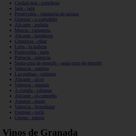
Ciudad-real - tomelloso
Jaén - jaén
Pontevedra - vilagarcía-de-arousa
Ourense - o-carballiño
Alicante - teulada
Murcia - cartagena
Alicante - benidorm
Gipuzkoa - eibar
León - la-bañeza
Pontevedra - meis
Palencia - palencia
Santa-cruz-de-tenerife - santa-cruz-de-tenerife
Valencia - paterna
Las-palmas - agüimes
Alicante - alcoi
Valencia - alaquàs
A-coruña - cabanas
Alicante - el-campello
Asturias - grado
Valencia - benetússer
Ourense - verín
Girona - mieres
Vinos de Granada