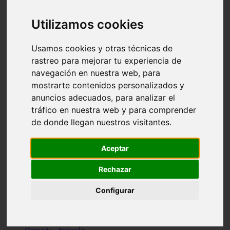
Santa-cruz-de-tenerife - los-llanos-de-aridane
Cantabria - suances
Utilizamos cookies
Sevilla - bormujos
Granada - monachil
Málaga - júzcar
Usamos cookies y otras técnicas de
Huesca - isábena
rastreo para mejorar tu experiencia de
Huesca - alquézar
navegación en nuestra web, para
Huesca - castejón-de-sos
Lleida - alt-àneu
mostrarte contenidos personalizados y
Sevilla - marinaleda
anuncios adecuados, para analizar el
Córdoba - almedinilla
tráfico en nuestra web y para comprender
Navarra - zangoza
Cantabria - arenas-de-iguña
de donde llegan nuestros visitantes.
Barcelona - la-pobla-de-lillet
Murcia - cartagena
Las-palmas - yaiza
Aceptar
Madrid - nuevo-baztán
Sevilla - arahal
Rechazar
Málaga - istán
Valladolid - fuensaldaña
Configurar
Sevilla - salteras
Huesca - biescas
Granada - pampaneira
La-rioja - ezcaray