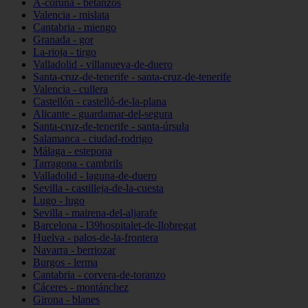
A-coruña - betanzos
Valencia - mislata
Cantabria - miengo
Granada - gor
La-rioja - tirgo
Valladolid - villanueva-de-duero
Santa-cruz-de-tenerife - santa-cruz-de-tenerife
Valencia - cullera
Castellón - castelló-de-la-plana
Alicante - guardamar-del-segura
Santa-cruz-de-tenerife - santa-úrsula
Salamanca - ciudad-rodrigo
Málaga - estepona
Tarragona - cambrils
Valladolid - laguna-de-duero
Sevilla - castilleja-de-la-cuesta
Lugo - lugo
Sevilla - mairena-del-aljarafe
Barcelona - l39hospitalet-de-llobregat
Huelva - palos-de-la-frontera
Navarra - berriozar
Burgos - lerma
Cantabria - corvera-de-toranzo
Cáceres - montánchez
Girona - blanes