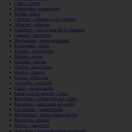
Cádiz - olvera
Pontevedra - pontevedra
Sevilla - gines
Córdoba - villanueva-de-córdoba
Albacete - albacete
Cantabria - san-vicente-de-la-barquera
Granada - torvizcón
Illes-balears - santa-margalida
Pontevedra - marín
Zamora - el-perdigón
Bizkaia - sestao
Granada - murtas
Huelva - isla-cristina
Huelva - cartaya
Girona - l39escala
A-coruña - a-coruña
Cádiz - san-fernando
Santa-cruz-de-tenerife - arico
Barcelona - cerdanyola-del-vallès
Barcelona - sant-cugat-del-vallès
Las-palmas - santa-brígida
Illes-balears - santa-eulària-des-riu
Barcelona - mataró
Murcia - san-javier
Barcelona - santa-coloma-de-gramenet