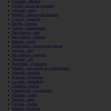
Granada - albuñol
Sevilla - alcalá-de-guadaíra
Alicante - altea
Madrid - villarejo-de-salvanés
Cuenca - tarancón
Sevilla - pedrera
Toledo - manzaneque
Illes-balears - artà
Illes-balears - andratx
Málaga - guaro
Pontevedra - vilanova-de-arousa
Zamora - toro
Illes-balears - esporles
Alicante - elx
Barcelona - el-masnou
Madrid - san-martín-de-valdeiglesias
Almería - mojácar
Segovia - el-espinar
La-rioja - hormilleja
Córdoba - iznájar
Ciudad-real - socuéllamos
Alicante - petrer
Bizkaia - zalla
La-rioja - ábalos
Madrid - alcorcón