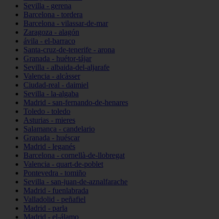
Sevilla - gerena
Barcelona - tordera
Barcelona - vilassar-de-mar
Zaragoza - alagón
ávila - el-barraco
Santa-cruz-de-tenerife - arona
Granada - huétor-tájar
Sevilla - albaida-del-aljarafe
Valencia - alcàsser
Ciudad-real - daimiel
Sevilla - la-algaba
Madrid - san-fernando-de-henares
Toledo - toledo
Asturias - mieres
Salamanca - candelario
Granada - huéscar
Madrid - leganés
Barcelona - cornellà-de-llobregat
Valencia - quart-de-poblet
Pontevedra - tomiño
Sevilla - san-juan-de-aznalfarache
Madrid - fuenlabrada
Valladolid - peñafiel
Madrid - parla
Madrid - el-álamo