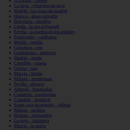
A-coruña - melide
La-rioja - villalobar-de-rioja
Madrid - las-rozas-de-madrid
Huesca - aínsa-sobrarbe
Barcelona - manlleu
Lleida - la-seu-d39urgell
Sevilla - la-puebla-de-los-infantes
Pontevedra - cambados
Melilla - melilla
Gipuzkoa - orio
Guadalajara - sigüenza
Madrid - getafe
Castellón - orpesa
Girona - pals
Murcia - librilla
Málaga - montejaque
Sevilla - olivares
Almería - benahadux
Cantabria - torrelavega
Castellón - benlloch
Santa-cruz-de-tenerife - güímar
Málaga - mollina
Bizkaia - portugalete
La-rioja - calahorra
Murcia - la-unión