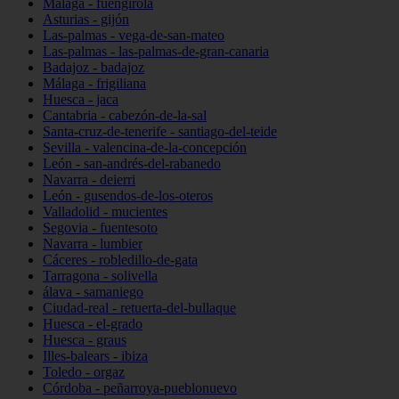
Málaga - fuengirola
Asturias - gijón
Las-palmas - vega-de-san-mateo
Las-palmas - las-palmas-de-gran-canaria
Badajoz - badajoz
Málaga - frigiliana
Huesca - jaca
Cantabria - cabezón-de-la-sal
Santa-cruz-de-tenerife - santiago-del-teide
Sevilla - valencina-de-la-concepción
León - san-andrés-del-rabanedo
Navarra - deierri
León - gusendos-de-los-oteros
Valladolid - mucientes
Segovia - fuentesoto
Navarra - lumbier
Cáceres - robledillo-de-gata
Tarragona - solivella
álava - samaniego
Ciudad-real - retuerta-del-bullaque
Huesca - el-grado
Huesca - graus
Illes-balears - ibiza
Toledo - orgaz
Córdoba - peñarroya-pueblonuevo