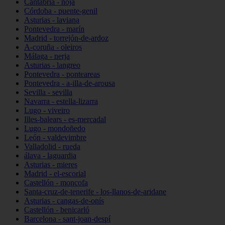
Cantabria - noja
Córdoba - puente-genil
Asturias - laviana
Pontevedra - marín
Madrid - torrejón-de-ardoz
A-coruña - oleiros
Málaga - nerja
Asturias - langreo
Pontevedra - ponteareas
Pontevedra - a-illa-de-arousa
Sevilla - sevilla
Navarra - estella-lizarra
Lugo - viveiro
Illes-balears - es-mercadal
Lugo - mondoñedo
León - valdevimbre
Valladolid - rueda
álava - laguardia
Asturias - mieres
Madrid - el-escorial
Castellón - moncofa
Santa-cruz-de-tenerife - los-llanos-de-aridane
Asturias - cangas-de-onís
Castellón - benicarló
Barcelona - sant-joan-despí