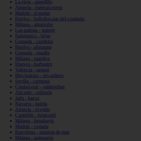
La-rioja - arnedillo
Almería - huércal-overa
Madrid - el-molar
Huelva - bollullos-par-del-condado
Málaga - algarrobo
Las-palmas - tuineje
Salamanca - béjar
Granada - capileira
Huelva - aljaraque
Granada - guadix
Málaga - manilva
Huesca - barbastro
Valencia - sagunt
Illes-balears - ses-salines
Sevilla - carmona
Ciudad-real - valdepeñas
Alicante - orihuela
Jaén - baeza
Navarra - tudela
Almería - el-ejido
Castellón - benicarló
Málaga - benahavís
Madrid - coslada
Barcelona - malgrat-de-mar
Málaga - antequera