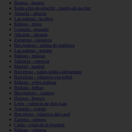
Burgos - burgos
Santa-cruz-de-tenerife - puerto-de-la-cruz
Almería - almería
Las-palmas - la-oliva
Málaga - mijas
Granada - granada
Alicante - alicante
Zaragoza - zaragoza
Illes-balears - palma-de-mallorca
Las-palmas - teguise
Málaga - málaga
Valencia - valencia
Madrid - madrid
Barcelona - palau-solità-i-plegamans
Barcelona - vilanova-i-la-geltrú
Málaga - vélez-málaga
Bizkaia - bilbao
Illes-balears - campos
Huesca - huesca
León - valencia-de-don-juan
Asturias - oviedo
Barcelona - vilanova-del-camí
Zamora - zamora
Cádiz - conil-de-la-frontera
Málaga - cártama