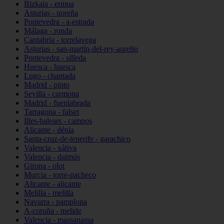
Bizkaia - ermua
Asturias - noreña
Pontevedra - a-estrada
Málaga - ronda
Cantabria - torrelavega
Asturias - san-martín-del-rey-aurelio
Pontevedra - silleda
Huesca - huesca
Lugo - chantada
Madrid - pinto
Sevilla - carmona
Madrid - fuenlabrada
Tarragona - falset
Illes-balears - campos
Alicante - dénia
Santa-cruz-de-tenerife - garachico
Valencia - xàtiva
Valencia - daimús
Girona - olot
Murcia - torre-pacheco
Alicante - alicante
Melilla - melilla
Navarra - pamplona
A-coruña - melide
Valencia - massanassa