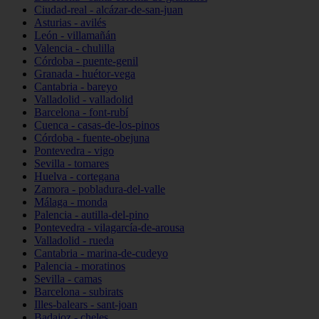
Ciudad-real - alcázar-de-san-juan
Asturias - avilés
León - villamañán
Valencia - chulilla
Córdoba - puente-genil
Granada - huétor-vega
Cantabria - bareyo
Valladolid - valladolid
Barcelona - font-rubí
Cuenca - casas-de-los-pinos
Córdoba - fuente-obejuna
Pontevedra - vigo
Sevilla - tomares
Huelva - cortegana
Zamora - pobladura-del-valle
Málaga - monda
Palencia - autilla-del-pino
Pontevedra - vilagarcía-de-arousa
Valladolid - rueda
Cantabria - marina-de-cudeyo
Palencia - moratinos
Sevilla - camas
Barcelona - subirats
Illes-balears - sant-joan
Badajoz - cheles