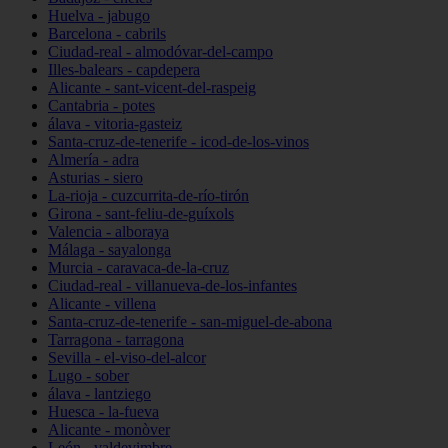
Huelva - jabugo
Barcelona - cabrils
Ciudad-real - almodóvar-del-campo
Illes-balears - capdepera
Alicante - sant-vicent-del-raspeig
Cantabria - potes
álava - vitoria-gasteiz
Santa-cruz-de-tenerife - icod-de-los-vinos
Almería - adra
Asturias - siero
La-rioja - cuzcurrita-de-río-tirón
Girona - sant-feliu-de-guíxols
Valencia - alboraya
Málaga - sayalonga
Murcia - caravaca-de-la-cruz
Ciudad-real - villanueva-de-los-infantes
Alicante - villena
Santa-cruz-de-tenerife - san-miguel-de-abona
Tarragona - tarragona
Sevilla - el-viso-del-alcor
Lugo - sober
álava - lantziego
Huesca - la-fueva
Alicante - monòver
León - valdevimbre