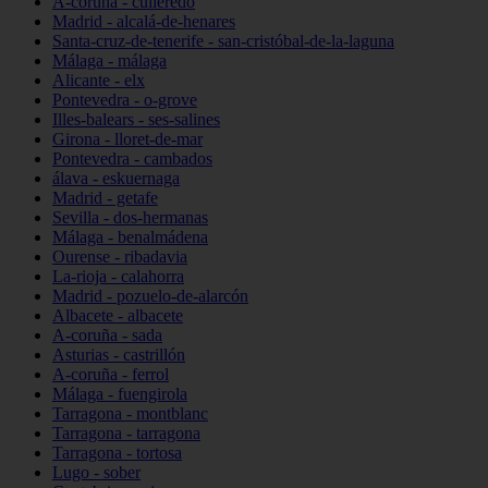
A-coruña - culleredo
Madrid - alcalá-de-henares
Santa-cruz-de-tenerife - san-cristóbal-de-la-laguna
Málaga - málaga
Alicante - elx
Pontevedra - o-grove
Illes-balears - ses-salines
Girona - lloret-de-mar
Pontevedra - cambados
álava - eskuernaga
Madrid - getafe
Sevilla - dos-hermanas
Málaga - benalmádena
Ourense - ribadavia
La-rioja - calahorra
Madrid - pozuelo-de-alarcón
Albacete - albacete
A-coruña - sada
Asturias - castrillón
A-coruña - ferrol
Málaga - fuengirola
Tarragona - montblanc
Tarragona - tarragona
Tarragona - tortosa
Lugo - sober