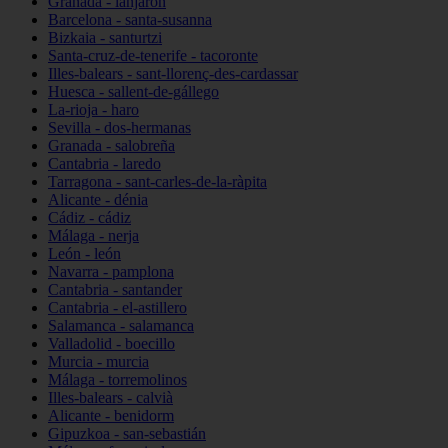
Granada - lanjarón
Barcelona - santa-susanna
Bizkaia - santurtzi
Santa-cruz-de-tenerife - tacoronte
Illes-balears - sant-llorenç-des-cardassar
Huesca - sallent-de-gállego
La-rioja - haro
Sevilla - dos-hermanas
Granada - salobreña
Cantabria - laredo
Tarragona - sant-carles-de-la-ràpita
Alicante - dénia
Cádiz - cádiz
Málaga - nerja
León - león
Navarra - pamplona
Cantabria - santander
Cantabria - el-astillero
Salamanca - salamanca
Valladolid - boecillo
Murcia - murcia
Málaga - torremolinos
Illes-balears - calvià
Alicante - benidorm
Gipuzkoa - san-sebastián