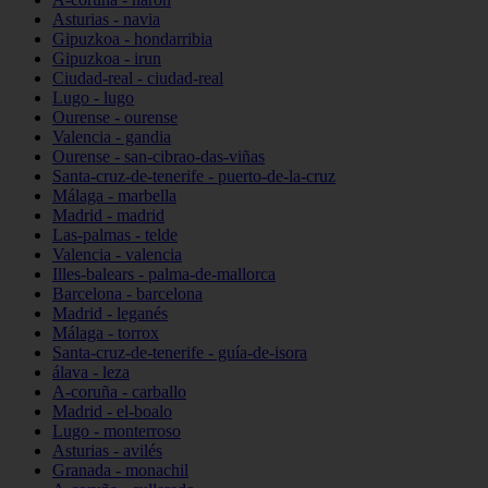
Asturias - navia
Gipuzkoa - hondarribia
Gipuzkoa - irun
Ciudad-real - ciudad-real
Lugo - lugo
Ourense - ourense
Valencia - gandia
Ourense - san-cibrao-das-viñas
Santa-cruz-de-tenerife - puerto-de-la-cruz
Málaga - marbella
Madrid - madrid
Las-palmas - telde
Valencia - valencia
Illes-balears - palma-de-mallorca
Barcelona - barcelona
Madrid - leganés
Málaga - torrox
Santa-cruz-de-tenerife - guía-de-isora
álava - leza
A-coruña - carballo
Madrid - el-boalo
Lugo - monterroso
Asturias - avilés
Granada - monachil