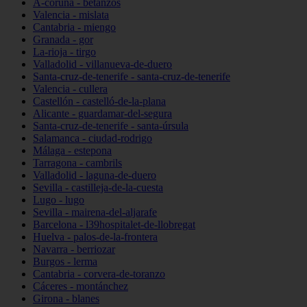
A-coruña - betanzos
Valencia - mislata
Cantabria - miengo
Granada - gor
La-rioja - tirgo
Valladolid - villanueva-de-duero
Santa-cruz-de-tenerife - santa-cruz-de-tenerife
Valencia - cullera
Castellón - castelló-de-la-plana
Alicante - guardamar-del-segura
Santa-cruz-de-tenerife - santa-úrsula
Salamanca - ciudad-rodrigo
Málaga - estepona
Tarragona - cambrils
Valladolid - laguna-de-duero
Sevilla - castilleja-de-la-cuesta
Lugo - lugo
Sevilla - mairena-del-aljarafe
Barcelona - l39hospitalet-de-llobregat
Huelva - palos-de-la-frontera
Navarra - berriozar
Burgos - lerma
Cantabria - corvera-de-toranzo
Cáceres - montánchez
Girona - blanes