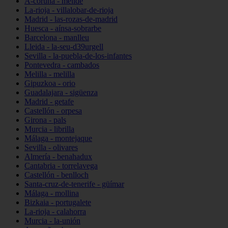
A-coruña - melide
La-rioja - villalobar-de-rioja
Madrid - las-rozas-de-madrid
Huesca - aínsa-sobrarbe
Barcelona - manlleu
Lleida - la-seu-d39urgell
Sevilla - la-puebla-de-los-infantes
Pontevedra - cambados
Melilla - melilla
Gipuzkoa - orio
Guadalajara - sigüenza
Madrid - getafe
Castellón - orpesa
Girona - pals
Murcia - librilla
Málaga - montejaque
Sevilla - olivares
Almería - benahadux
Cantabria - torrelavega
Castellón - benlloch
Santa-cruz-de-tenerife - güímar
Málaga - mollina
Bizkaia - portugalete
La-rioja - calahorra
Murcia - la-unión