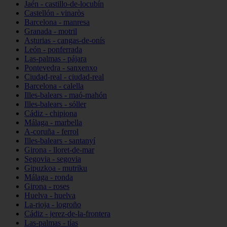
Jaén - castillo-de-locubín
Castellón - vinaròs
Barcelona - manresa
Granada - motril
Asturias - cangas-de-onís
León - ponferrada
Las-palmas - pájara
Pontevedra - sanxenxo
Ciudad-real - ciudad-real
Barcelona - calella
Illes-balears - maó-mahón
Illes-balears - sóller
Cádiz - chipiona
Málaga - marbella
A-coruña - ferrol
Illes-balears - santanyí
Girona - lloret-de-mar
Segovia - segovia
Gipuzkoa - mutriku
Málaga - ronda
Girona - roses
Huelva - huelva
La-rioja - logroño
Cádiz - jerez-de-la-frontera
Las-palmas - tías