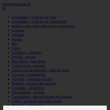
vinosdegranada.es
☰
novedades y noticias de vino
novedades y noticias de enoturismo
antiguo vaso para catar vinos crucigrama
bulgaria
comprar
espana
tipo
vinos
Córdoba - córdoba
Sevilla - sevilla
Barcelona - barcelona
Ciudad-real - montiel
Santa-cruz-de-tenerife - guía-de-isora
La-rioja - casalarreina
Almería - roquetas-de-mar
Madrid - pozuelo-de-alarcón
Granada - almuñécar
Illes-balears - alcúdia
Las-palmas - san-bartolomé-de-tirajana
Cádiz - el-puerto-de-santa-maría
Madrid - valdemoro
Granada - pulianas