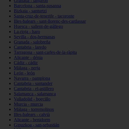
Granada - lanjarón
Barcelona - santa-susanna
Bizkaia - santurtzi
Santa-cruz-de-tenerife - tacoronte
Illes-balears - sant-llorenç-des-cardassar
Huesca - sallent-de-gállego
La-rioja - haro
Sevilla - dos-hermanas
Granada - salobreña
Cantabria - laredo
Tarragona - sant-carles-de-la-ràpita
Alicante - dénia
Cádiz - cádiz
Málaga - nerja
León - león
Navarra - pamplona
Cantabria - santander
Cantabria - el-astillero
Salamanca - salamanca
Valladolid - boecillo
Murcia - murcia
Málaga - torremolinos
Illes-balears - calvià
Alicante - benidorm
Gipuzkoa - san-sebastián