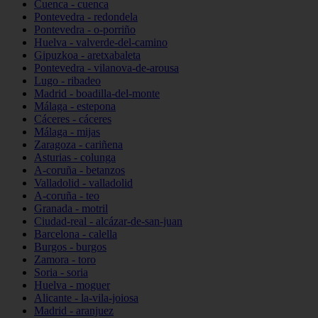
Cuenca - cuenca
Pontevedra - redondela
Pontevedra - o-porriño
Huelva - valverde-del-camino
Gipuzkoa - aretxabaleta
Pontevedra - vilanova-de-arousa
Lugo - ribadeo
Madrid - boadilla-del-monte
Málaga - estepona
Cáceres - cáceres
Málaga - mijas
Zaragoza - cariñena
Asturias - colunga
A-coruña - betanzos
Valladolid - valladolid
A-coruña - teo
Granada - motril
Ciudad-real - alcázar-de-san-juan
Barcelona - calella
Burgos - burgos
Zamora - toro
Soria - soria
Huelva - moguer
Alicante - la-vila-joiosa
Madrid - aranjuez