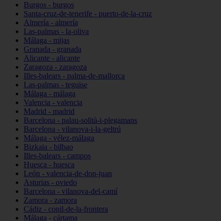
Burgos - burgos
Santa-cruz-de-tenerife - puerto-de-la-cruz
Almería - almería
Las-palmas - la-oliva
Málaga - mijas
Granada - granada
Alicante - alicante
Zaragoza - zaragoza
Illes-balears - palma-de-mallorca
Las-palmas - teguise
Málaga - málaga
Valencia - valencia
Madrid - madrid
Barcelona - palau-solità-i-plegamans
Barcelona - vilanova-i-la-geltrú
Málaga - vélez-málaga
Bizkaia - bilbao
Illes-balears - campos
Huesca - huesca
León - valencia-de-don-juan
Asturias - oviedo
Barcelona - vilanova-del-camí
Zamora - zamora
Cádiz - conil-de-la-frontera
Málaga - cártama