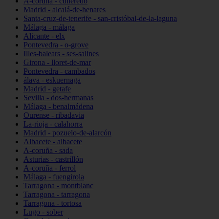
A-coruña - culleredo
Madrid - alcalá-de-henares
Santa-cruz-de-tenerife - san-cristóbal-de-la-laguna
Málaga - málaga
Alicante - elx
Pontevedra - o-grove
Illes-balears - ses-salines
Girona - lloret-de-mar
Pontevedra - cambados
álava - eskuernaga
Madrid - getafe
Sevilla - dos-hermanas
Málaga - benalmádena
Ourense - ribadavia
La-rioja - calahorra
Madrid - pozuelo-de-alarcón
Albacete - albacete
A-coruña - sada
Asturias - castrillón
A-coruña - ferrol
Málaga - fuengirola
Tarragona - montblanc
Tarragona - tarragona
Tarragona - tortosa
Lugo - sober