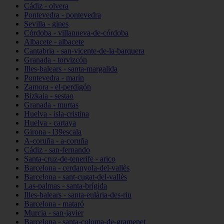
Cádiz - olvera
Pontevedra - pontevedra
Sevilla - gines
Córdoba - villanueva-de-córdoba
Albacete - albacete
Cantabria - san-vicente-de-la-barquera
Granada - torvizcón
Illes-balears - santa-margalida
Pontevedra - marín
Zamora - el-perdigón
Bizkaia - sestao
Granada - murtas
Huelva - isla-cristina
Huelva - cartaya
Girona - l39escala
A-coruña - a-coruña
Cádiz - san-fernando
Santa-cruz-de-tenerife - arico
Barcelona - cerdanyola-del-vallès
Barcelona - sant-cugat-del-vallès
Las-palmas - santa-brígida
Illes-balears - santa-eulària-des-riu
Barcelona - mataró
Murcia - san-javier
Barcelona - santa-coloma-de-gramenet