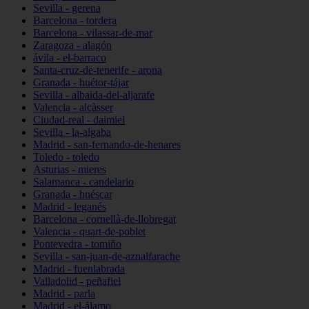
Sevilla - gerena
Barcelona - tordera
Barcelona - vilassar-de-mar
Zaragoza - alagón
ávila - el-barraco
Santa-cruz-de-tenerife - arona
Granada - huétor-tájar
Sevilla - albaida-del-aljarafe
Valencia - alcàsser
Ciudad-real - daimiel
Sevilla - la-algaba
Madrid - san-fernando-de-henares
Toledo - toledo
Asturias - mieres
Salamanca - candelario
Granada - huéscar
Madrid - leganés
Barcelona - cornellà-de-llobregat
Valencia - quart-de-poblet
Pontevedra - tomiño
Sevilla - san-juan-de-aznalfarache
Madrid - fuenlabrada
Valladolid - peñafiel
Madrid - parla
Madrid - el-álamo