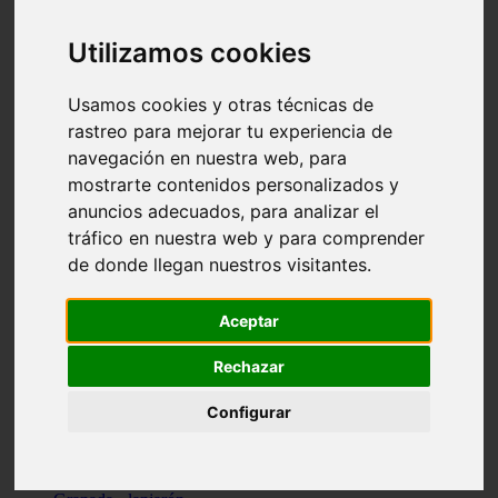
Santa-cruz-de-tenerife - los-llanos-de-aridane
Cantabria - suances
Utilizamos cookies
Sevilla - bormujos
Granada - monachil
Málaga - júzcar
Usamos cookies y otras técnicas de
Huesca - isábena
rastreo para mejorar tu experiencia de
Huesca - alquézar
navegación en nuestra web, para
Huesca - castejón-de-sos
Lleida - alt-àneu
mostrarte contenidos personalizados y
Sevilla - marinaleda
anuncios adecuados, para analizar el
Córdoba - almedinilla
tráfico en nuestra web y para comprender
Navarra - zangoza
Cantabria - arenas-de-iguña
de donde llegan nuestros visitantes.
Barcelona - la-pobla-de-lillet
Murcia - cartagena
Las-palmas - yaiza
Aceptar
Madrid - nuevo-baztán
Sevilla - arahal
Rechazar
Málaga - istán
Valladolid - fuensaldaña
Configurar
Sevilla - salteras
Huesca - biescas
Granada - pampaneira
La-rioja - ezcaray