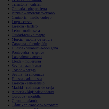
Tarragona - calafell
Granada - güejar-sierra
Bizkaia - amorebieta-etxano
Cantabria - medio-cudeyo
Lugo - cervo
La-rioja - lardero
León - molinaseca
Ciudad-real - almagro
Murcia - molina-de-segura
Zaragoza - fuendejalón
Huesca - villanueva-de-sigena
Pontevedra - o-grove
Las-palmas - arucas
Lleida - mollerussa
Sevilla - aznalcázar
Toledo - bargas
Sevilla - la-rinconada
Huesca - adahuesca
La-rioja - san-asensio
Madrid - colmenar-de-oreja
Almería - láujar-de-andarax
Córdoba - montilla
Girona - palamós
Cádiz - chiclana-de-la-frontera