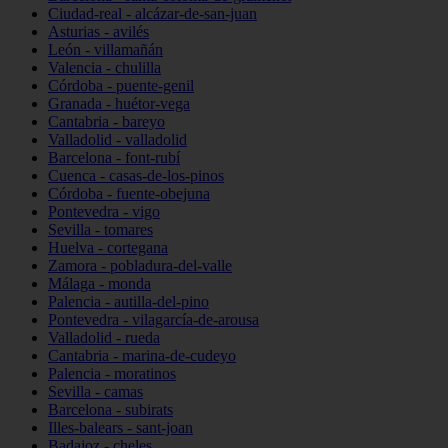
Ciudad-real - alcázar-de-san-juan
Asturias - avilés
León - villamañán
Valencia - chulilla
Córdoba - puente-genil
Granada - huétor-vega
Cantabria - bareyo
Valladolid - valladolid
Barcelona - font-rubí
Cuenca - casas-de-los-pinos
Córdoba - fuente-obejuna
Pontevedra - vigo
Sevilla - tomares
Huelva - cortegana
Zamora - pobladura-del-valle
Málaga - monda
Palencia - autilla-del-pino
Pontevedra - vilagarcía-de-arousa
Valladolid - rueda
Cantabria - marina-de-cudeyo
Palencia - moratinos
Sevilla - camas
Barcelona - subirats
Illes-balears - sant-joan
Badajoz - cheles