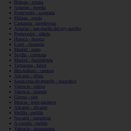
Bizkaia - ermua
Asturias - noreña
Pontevedra - a-estrada
Málaga - ronda
Cantabria - torrelavega
Asturias - san-martín-del-rey-aurelio
Pontevedra - silleda
Huesca - huesca
Lugo - chantada
Madrid - pinto
Sevilla - carmona
Madrid - fuenlabrada
Tarragona - falset
Illes-balears - campos
Alicante - dénia
Santa-cruz-de-tenerife - garachico
Valencia - xàtiva
Valencia - daimús
Girona - olot
Murcia - torre-pacheco
Alicante - alicante
Melilla - melilla
Navarra - pamplona
A-coruña - melide
Valencia - massanassa