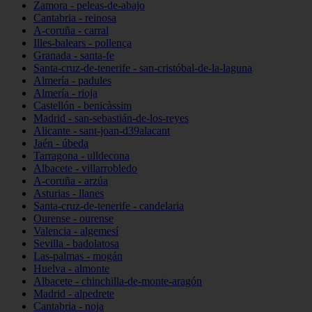
Zamora - peleas-de-abajo
Cantabria - reinosa
A-coruña - carral
Illes-balears - pollença
Granada - santa-fe
Santa-cruz-de-tenerife - san-cristóbal-de-la-laguna
Almería - padules
Almería - rioja
Castellón - benicàssim
Madrid - san-sebastián-de-los-reyes
Alicante - sant-joan-d39alacant
Jaén - úbeda
Tarragona - ulldecona
Albacete - villarrobledo
A-coruña - arzúa
Asturias - llanes
Santa-cruz-de-tenerife - candelaria
Ourense - ourense
Valencia - algemesí
Sevilla - badolatosa
Las-palmas - mogán
Huelva - almonte
Albacete - chinchilla-de-monte-aragón
Madrid - alpedrete
Cantabria - noja