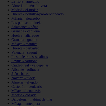
La-rioja - arnedillo
Almería - huércal-overa
Madrid - el-molar
Huelva - bollullos-par-del-condado
Málaga - algarrobo
Las-palmas - tuineje
Salamanca - béjar
Granada - capileira
Huelva - aljaraque
Granada - guadix
Málaga - manilva
Huesca - barbastro
Valencia - sagunt
Illes-balears - ses-salines
Sevilla - carmona
Ciudad-real - valdepeñas
Alicante - orihuela
Jaén - baeza
Navarra - tudela
Almería - el-ejido
Castellón - benicarló
Málaga - benahavís
Madrid - coslada
Barcelona - malgrat-de-mar
Málaga - antequera