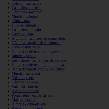
Toledo - fuensalida
Las-palmas - tejeda
Córdoba - la-carlota
Murcia - cehegín
Cádiz - rota
Huelva - gibraleón
Las-palmas - tinajo
Lleida - lleida
A-coruña - santiago-de-compostela
Córdoba - aguilar-de-la-frontera
álava - eskuernaga
Santa-cruz-de-tenerife - tegueste
Murcia - jumilla
Las-palmas - santa-lucía-de-tirajana
Santa-cruz-de-tenerife - la-orotava
Santa-cruz-de-tenerife - la-guancha
Murcia - moratalla
Toledo - yepes
Cáceres - cáceres
Valencia - torrent
A-coruña - ribeira
Pontevedra - caldas-de-reis
Málaga - torrox
Almería - olula-del-río
Barcelona - montgat