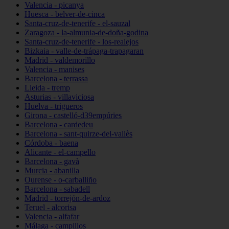
Valencia - picanya
Huesca - belver-de-cinca
Santa-cruz-de-tenerife - el-sauzal
Zaragoza - la-almunia-de-doña-godina
Santa-cruz-de-tenerife - los-realejos
Bizkaia - valle-de-trápaga-trapagaran
Madrid - valdemorillo
Valencia - manises
Barcelona - terrassa
Lleida - tremp
Asturias - villaviciosa
Huelva - trigueros
Girona - castelló-d39empúries
Barcelona - cardedeu
Barcelona - sant-quirze-del-vallès
Córdoba - baena
Alicante - el-campello
Barcelona - gavà
Murcia - abanilla
Ourense - o-carballiño
Barcelona - sabadell
Madrid - torrejón-de-ardoz
Teruel - alcorisa
Valencia - alfafar
Málaga - campillos