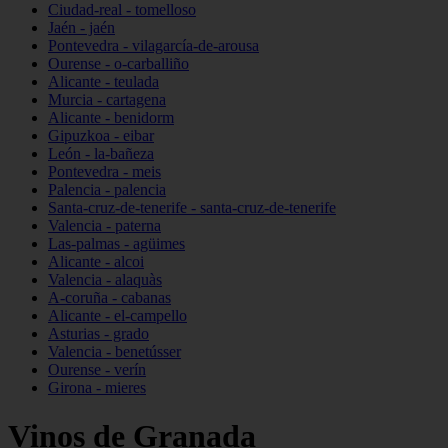
Ciudad-real - tomelloso
Jaén - jaén
Pontevedra - vilagarcía-de-arousa
Ourense - o-carballiño
Alicante - teulada
Murcia - cartagena
Alicante - benidorm
Gipuzkoa - eibar
León - la-bañeza
Pontevedra - meis
Palencia - palencia
Santa-cruz-de-tenerife - santa-cruz-de-tenerife
Valencia - paterna
Las-palmas - agüimes
Alicante - alcoi
Valencia - alaquàs
A-coruña - cabanas
Alicante - el-campello
Asturias - grado
Valencia - benetússer
Ourense - verín
Girona - mieres
Vinos de Granada