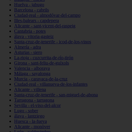
Huelva - jabugo
Barcelona - cabrils
Ciudad-real - almodóvar-del-campo
Illes-balears - capdepera
Alicante - sant-vicent-del-raspeig
Cantabria - potes
álava - vitoria-gasteiz
Santa-cruz-de-tenerife - icod-de-los-vinos
Almería - adra
Asturias - siero
La-rioja - cuzcurrita-de-río-tirón
Girona - sant-feliu-de-guíxols
Valencia - alboraya
Málaga - sayalonga
Murcia - caravaca-de-la-cruz
Ciudad-real - villanueva-de-los-infantes
Alicante - villena
Santa-cruz-de-tenerife - san-miguel-de-abona
Tarragona - tarragona
Sevilla - el-viso-del-alcor
Lugo - sober
álava - lantziego
Huesca - la-fueva
Alicante - monòver
León - valdevimbre