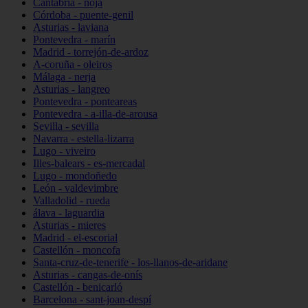
Cantabria - noja
Córdoba - puente-genil
Asturias - laviana
Pontevedra - marín
Madrid - torrejón-de-ardoz
A-coruña - oleiros
Málaga - nerja
Asturias - langreo
Pontevedra - ponteareas
Pontevedra - a-illa-de-arousa
Sevilla - sevilla
Navarra - estella-lizarra
Lugo - viveiro
Illes-balears - es-mercadal
Lugo - mondoñedo
León - valdevimbre
Valladolid - rueda
álava - laguardia
Asturias - mieres
Madrid - el-escorial
Castellón - moncofa
Santa-cruz-de-tenerife - los-llanos-de-aridane
Asturias - cangas-de-onís
Castellón - benicarló
Barcelona - sant-joan-despí