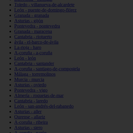
Toledo - villanueva-de-alcardete
León - puente-de-domingo-flórez
Granada - granada
Asturias - gijón
Pontevedra - pontevedra
Granada - maracena
Cantabria - riotuerto
ávila - el-barco-de-ávila
La-rioja - haro
A-coruña - a-coruña
León - león
Cantabria - santander
A-coruña - santiago-de-compostela
Málaga - torremolinos
Murcia - murcia
Asturias - oviedo
Pontevedra - vigo
Almería - roquetas-de-mar
Cantabria - laredo
León - san-andrés-del-rabanedo
Asturias - aller
Ourense - allariz
A-coruña - ribeira
Asturias - siero
A-coruña - narón