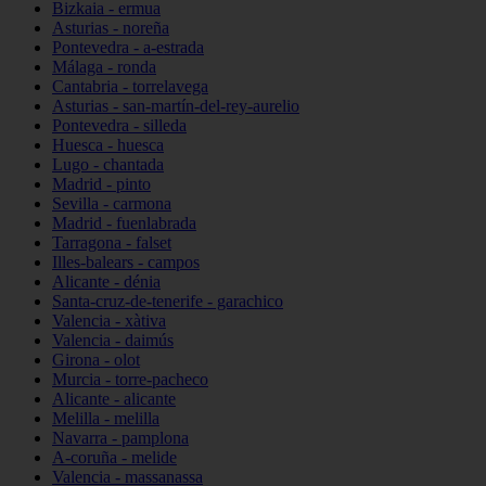
Bizkaia - ermua
Asturias - noreña
Pontevedra - a-estrada
Málaga - ronda
Cantabria - torrelavega
Asturias - san-martín-del-rey-aurelio
Pontevedra - silleda
Huesca - huesca
Lugo - chantada
Madrid - pinto
Sevilla - carmona
Madrid - fuenlabrada
Tarragona - falset
Illes-balears - campos
Alicante - dénia
Santa-cruz-de-tenerife - garachico
Valencia - xàtiva
Valencia - daimús
Girona - olot
Murcia - torre-pacheco
Alicante - alicante
Melilla - melilla
Navarra - pamplona
A-coruña - melide
Valencia - massanassa