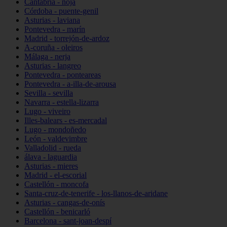
Cantabria - noja
Córdoba - puente-genil
Asturias - laviana
Pontevedra - marín
Madrid - torrejón-de-ardoz
A-coruña - oleiros
Málaga - nerja
Asturias - langreo
Pontevedra - ponteareas
Pontevedra - a-illa-de-arousa
Sevilla - sevilla
Navarra - estella-lizarra
Lugo - viveiro
Illes-balears - es-mercadal
Lugo - mondoñedo
León - valdevimbre
Valladolid - rueda
álava - laguardia
Asturias - mieres
Madrid - el-escorial
Castellón - moncofa
Santa-cruz-de-tenerife - los-llanos-de-aridane
Asturias - cangas-de-onís
Castellón - benicarló
Barcelona - sant-joan-despí