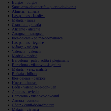
Burgos - burgos
Santa-cruz-de-tenerife - puerto-de-la-cruz
Almería - almería
Las-palmas - la-oliva
Málaga - mijas
Granada - granada
Alicante - alicante
Zaragoza - zaragoza
Illes-balears - palma-de-mallorca
Las-palmas - teguise
Málaga - málaga
Valencia - valencia
Madrid - madrid
Barcelona - palau-solità-i-plegamans
Barcelona - vilanova-i-la-geltrú
Málaga - vélez-málaga
Bizkaia - bilbao
Illes-balears - campos
Huesca - huesca
León - valencia-de-don-juan
Asturias - oviedo
Barcelona - vilanova-del-camí
Zamora - zamora
Cádiz - conil-de-la-frontera
Málaga - cártama