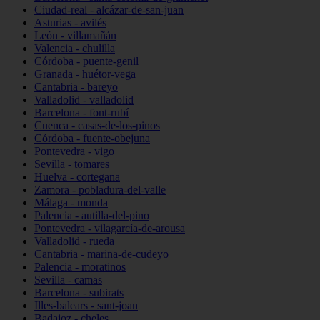
Ciudad-real - alcázar-de-san-juan
Asturias - avilés
León - villamañán
Valencia - chulilla
Córdoba - puente-genil
Granada - huétor-vega
Cantabria - bareyo
Valladolid - valladolid
Barcelona - font-rubí
Cuenca - casas-de-los-pinos
Córdoba - fuente-obejuna
Pontevedra - vigo
Sevilla - tomares
Huelva - cortegana
Zamora - pobladura-del-valle
Málaga - monda
Palencia - autilla-del-pino
Pontevedra - vilagarcía-de-arousa
Valladolid - rueda
Cantabria - marina-de-cudeyo
Palencia - moratinos
Sevilla - camas
Barcelona - subirats
Illes-balears - sant-joan
Badajoz - cheles