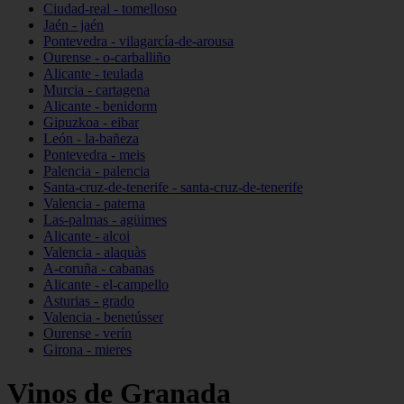
Ciudad-real - tomelloso
Jaén - jaén
Pontevedra - vilagarcía-de-arousa
Ourense - o-carballiño
Alicante - teulada
Murcia - cartagena
Alicante - benidorm
Gipuzkoa - eibar
León - la-bañeza
Pontevedra - meis
Palencia - palencia
Santa-cruz-de-tenerife - santa-cruz-de-tenerife
Valencia - paterna
Las-palmas - agüimes
Alicante - alcoi
Valencia - alaquàs
A-coruña - cabanas
Alicante - el-campello
Asturias - grado
Valencia - benetússer
Ourense - verín
Girona - mieres
Vinos de Granada