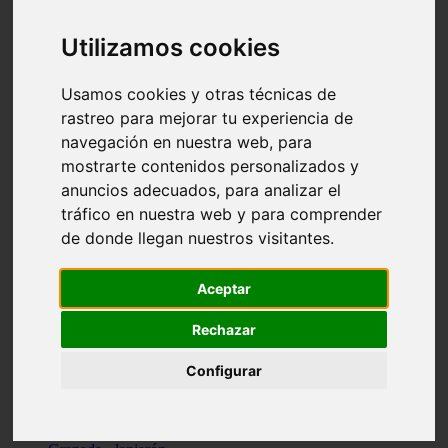
Santa-cruz-de-tenerife - los-llanos-de-aridane
Cantabria - suances
Utilizamos cookies
Sevilla - bormujos
Granada - monachil
Málaga - júzcar
Usamos cookies y otras técnicas de
Huesca - isábena
rastreo para mejorar tu experiencia de
Huesca - alquézar
navegación en nuestra web, para
Huesca - castejón-de-sos
Lleida - alt-àneu
mostrarte contenidos personalizados y
Sevilla - marinaleda
anuncios adecuados, para analizar el
Córdoba - almedinilla
tráfico en nuestra web y para comprender
Navarra - zangoza
Cantabria - arenas-de-iguña
de donde llegan nuestros visitantes.
Barcelona - la-pobla-de-lillet
Murcia - cartagena
Las-palmas - yaiza
Aceptar
Madrid - nuevo-baztán
Sevilla - arahal
Rechazar
Málaga - istán
Valladolid - fuensaldaña
Configurar
Sevilla - salteras
Huesca - biescas
Granada - pampaneira
La-rioja - ezcaray