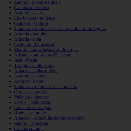
Zamora - peleas-de-abajo
Cantabria - reinosa
A-coruña - carral
Illes-balears - pollença
Granada - santa-fe
Santa-cruz-de-tenerife - san-cristóbal-de-la-laguna
Almería - padules
Almería - rioja
Castellón - benicàssim
Madrid - san-sebastián-de-los-reyes
Alicante - sant-joan-d39alacant
Jaén - úbeda
Tarragona - ulldecona
Albacete - villarrobledo
A-coruña - arzúa
Asturias - llanes
Santa-cruz-de-tenerife - candelaria
Ourense - ourense
Valencia - algemesí
Sevilla - badolatosa
Las-palmas - mogán
Huelva - almonte
Albacete - chinchilla-de-monte-aragón
Madrid - alpedrete
Cantabria - noja