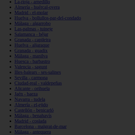
La-rioja - arnedillo
Almería - huércal-overa
Madrid - el-molar
Huelva - bollullos-par-del-condado
Málaga - algarrobo
Las-palmas - tuineje
Salamanca - béjar
Granada - capileira
Huelva - aljaraque
Granada - guadix
Málaga - manilva
Huesca - barbastro
Valencia - sagunt
Illes-balears - ses-salines
Sevilla - carmona
Ciudad-real - valdepeñas
Alicante - orihuela
Jaén - baeza
Navarra - tudela
Almería - el-ejido
Castellón - benicarló
Málaga - benahavís
Madrid - coslada
Barcelona - malgrat-de-mar
Málaga - antequera