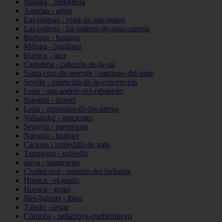
Málaga - fuengirola
Asturias - gijón
Las-palmas - vega-de-san-mateo
Las-palmas - las-palmas-de-gran-canaria
Badajoz - badajoz
Málaga - frigiliana
Huesca - jaca
Cantabria - cabezón-de-la-sal
Santa-cruz-de-tenerife - santiago-del-teide
Sevilla - valencina-de-la-concepción
León - san-andrés-del-rabanedo
Navarra - deierri
León - gusendos-de-los-oteros
Valladolid - mucientes
Segovia - fuentesoto
Navarra - lumbier
Cáceres - robledillo-de-gata
Tarragona - solivella
álava - samaniego
Ciudad-real - retuerta-del-bullaque
Huesca - el-grado
Huesca - graus
Illes-balears - ibiza
Toledo - orgaz
Córdoba - peñarroya-pueblonuevo