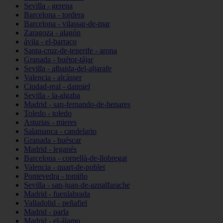
Sevilla - gerena
Barcelona - tordera
Barcelona - vilassar-de-mar
Zaragoza - alagón
ávila - el-barraco
Santa-cruz-de-tenerife - arona
Granada - huétor-tájar
Sevilla - albaida-del-aljarafe
Valencia - alcàsser
Ciudad-real - daimiel
Sevilla - la-algaba
Madrid - san-fernando-de-henares
Toledo - toledo
Asturias - mieres
Salamanca - candelario
Granada - huéscar
Madrid - leganés
Barcelona - cornellà-de-llobregat
Valencia - quart-de-poblet
Pontevedra - tomiño
Sevilla - san-juan-de-aznalfarache
Madrid - fuenlabrada
Valladolid - peñafiel
Madrid - parla
Madrid - el-álamo