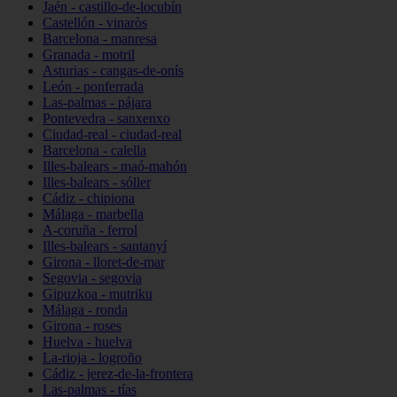
Jaén - castillo-de-locubín
Castellón - vinaròs
Barcelona - manresa
Granada - motril
Asturias - cangas-de-onís
León - ponferrada
Las-palmas - pájara
Pontevedra - sanxenxo
Ciudad-real - ciudad-real
Barcelona - calella
Illes-balears - maó-mahón
Illes-balears - sóller
Cádiz - chipiona
Málaga - marbella
A-coruña - ferrol
Illes-balears - santanyí
Girona - lloret-de-mar
Segovia - segovia
Gipuzkoa - mutriku
Málaga - ronda
Girona - roses
Huelva - huelva
La-rioja - logroño
Cádiz - jerez-de-la-frontera
Las-palmas - tías