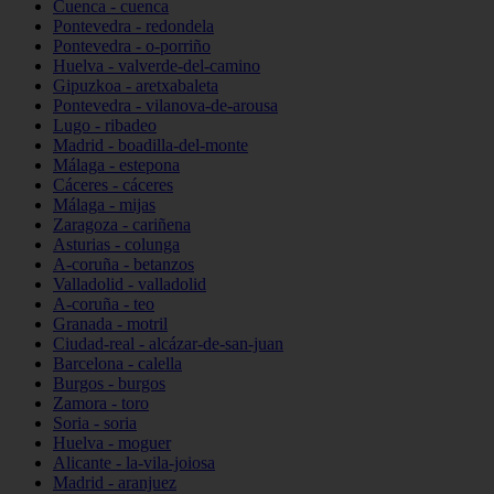
Cuenca - cuenca
Pontevedra - redondela
Pontevedra - o-porriño
Huelva - valverde-del-camino
Gipuzkoa - aretxabaleta
Pontevedra - vilanova-de-arousa
Lugo - ribadeo
Madrid - boadilla-del-monte
Málaga - estepona
Cáceres - cáceres
Málaga - mijas
Zaragoza - cariñena
Asturias - colunga
A-coruña - betanzos
Valladolid - valladolid
A-coruña - teo
Granada - motril
Ciudad-real - alcázar-de-san-juan
Barcelona - calella
Burgos - burgos
Zamora - toro
Soria - soria
Huelva - moguer
Alicante - la-vila-joiosa
Madrid - aranjuez