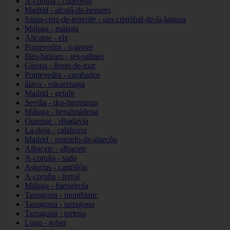
A-coruña - culleredo
Madrid - alcalá-de-henares
Santa-cruz-de-tenerife - san-cristóbal-de-la-laguna
Málaga - málaga
Alicante - elx
Pontevedra - o-grove
Illes-balears - ses-salines
Girona - lloret-de-mar
Pontevedra - cambados
álava - eskuernaga
Madrid - getafe
Sevilla - dos-hermanas
Málaga - benalmádena
Ourense - ribadavia
La-rioja - calahorra
Madrid - pozuelo-de-alarcón
Albacete - albacete
A-coruña - sada
Asturias - castrillón
A-coruña - ferrol
Málaga - fuengirola
Tarragona - montblanc
Tarragona - tarragona
Tarragona - tortosa
Lugo - sober