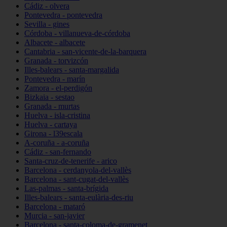
Cádiz - olvera
Pontevedra - pontevedra
Sevilla - gines
Córdoba - villanueva-de-córdoba
Albacete - albacete
Cantabria - san-vicente-de-la-barquera
Granada - torvizcón
Illes-balears - santa-margalida
Pontevedra - marín
Zamora - el-perdigón
Bizkaia - sestao
Granada - murtas
Huelva - isla-cristina
Huelva - cartaya
Girona - l39escala
A-coruña - a-coruña
Cádiz - san-fernando
Santa-cruz-de-tenerife - arico
Barcelona - cerdanyola-del-vallès
Barcelona - sant-cugat-del-vallès
Las-palmas - santa-brígida
Illes-balears - santa-eulària-des-riu
Barcelona - mataró
Murcia - san-javier
Barcelona - santa-coloma-de-gramenet