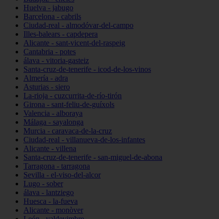
Huelva - jabugo
Barcelona - cabrils
Ciudad-real - almodóvar-del-campo
Illes-balears - capdepera
Alicante - sant-vicent-del-raspeig
Cantabria - potes
álava - vitoria-gasteiz
Santa-cruz-de-tenerife - icod-de-los-vinos
Almería - adra
Asturias - siero
La-rioja - cuzcurrita-de-río-tirón
Girona - sant-feliu-de-guíxols
Valencia - alboraya
Málaga - sayalonga
Murcia - caravaca-de-la-cruz
Ciudad-real - villanueva-de-los-infantes
Alicante - villena
Santa-cruz-de-tenerife - san-miguel-de-abona
Tarragona - tarragona
Sevilla - el-viso-del-alcor
Lugo - sober
álava - lantziego
Huesca - la-fueva
Alicante - monòver
León - valdevimbre