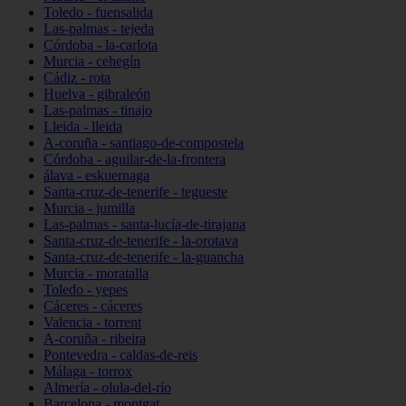
Toledo - fuensalida
Las-palmas - tejeda
Córdoba - la-carlota
Murcia - cehegín
Cádiz - rota
Huelva - gibraleón
Las-palmas - tinajo
Lleida - lleida
A-coruña - santiago-de-compostela
Córdoba - aguilar-de-la-frontera
álava - eskuernaga
Santa-cruz-de-tenerife - tegueste
Murcia - jumilla
Las-palmas - santa-lucía-de-tirajana
Santa-cruz-de-tenerife - la-orotava
Santa-cruz-de-tenerife - la-guancha
Murcia - moratalla
Toledo - yepes
Cáceres - cáceres
Valencia - torrent
A-coruña - ribeira
Pontevedra - caldas-de-reis
Málaga - torrox
Almería - olula-del-río
Barcelona - montgat