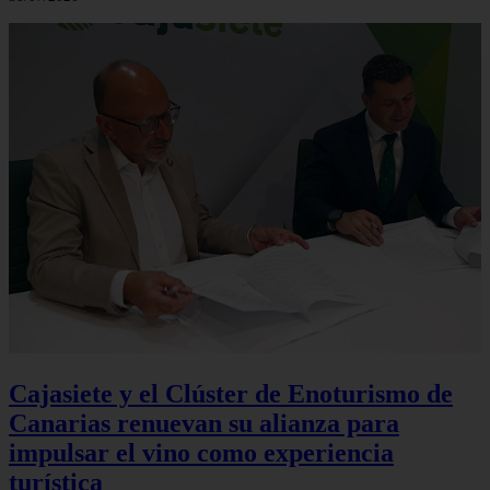
Cajasiete y el Clúster de Enoturismo de
Canarias renuevan su alianza para
impulsar el vino como experiencia
turística