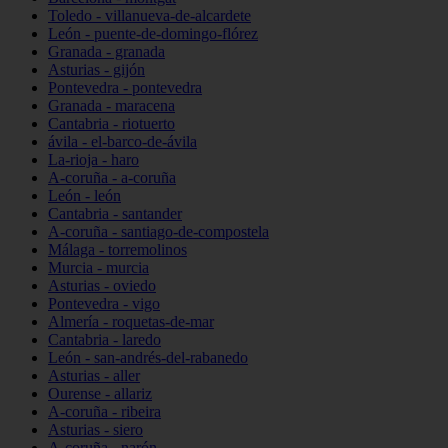
Toledo - villanueva-de-alcardete
León - puente-de-domingo-flórez
Granada - granada
Asturias - gijón
Pontevedra - pontevedra
Granada - maracena
Cantabria - riotuerto
ávila - el-barco-de-ávila
La-rioja - haro
A-coruña - a-coruña
León - león
Cantabria - santander
A-coruña - santiago-de-compostela
Málaga - torremolinos
Murcia - murcia
Asturias - oviedo
Pontevedra - vigo
Almería - roquetas-de-mar
Cantabria - laredo
León - san-andrés-del-rabanedo
Asturias - aller
Ourense - allariz
A-coruña - ribeira
Asturias - siero
A-coruña - narón