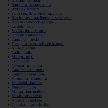
Granada - lanjarón
Barcelona - santa-susanna
Bizkaia - santurtzi
Santa-cruz-de-tenerife - tacoronte
Illes-balears - sant-llorenç-des-cardassar
Huesca - sallent-de-gállego
La-rioja - haro
Sevilla - dos-hermanas
Granada - salobreña
Cantabria - laredo
Tarragona - sant-carles-de-la-ràpita
Alicante - dénia
Cádiz - cádiz
Málaga - nerja
León - león
Navarra - pamplona
Cantabria - santander
Cantabria - el-astillero
Salamanca - salamanca
Valladolid - boecillo
Murcia - murcia
Málaga - torremolinos
Illes-balears - calvià
Alicante - benidorm
Gipuzkoa - san-sebastián