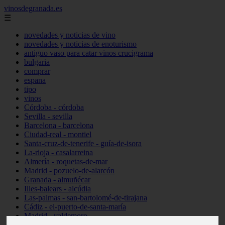
vinosdegranada.es
☰
novedades y noticias de vino
novedades y noticias de enoturismo
antiguo vaso para catar vinos crucigrama
bulgaria
comprar
espana
tipo
vinos
Córdoba - córdoba
Sevilla - sevilla
Barcelona - barcelona
Ciudad-real - montiel
Santa-cruz-de-tenerife - guía-de-isora
La-rioja - casalarreina
Almería - roquetas-de-mar
Madrid - pozuelo-de-alarcón
Granada - almuñécar
Illes-balears - alcúdia
Las-palmas - san-bartolomé-de-tirajana
Cádiz - el-puerto-de-santa-maría
Madrid - valdemoro
Granada - pulianas