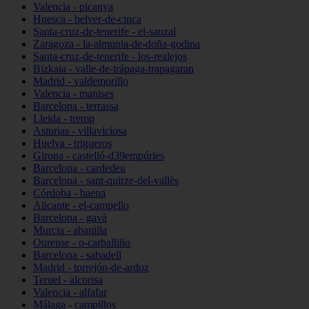
Valencia - picanya
Huesca - belver-de-cinca
Santa-cruz-de-tenerife - el-sauzal
Zaragoza - la-almunia-de-doña-godina
Santa-cruz-de-tenerife - los-realejos
Bizkaia - valle-de-trápaga-trapagaran
Madrid - valdemorillo
Valencia - manises
Barcelona - terrassa
Lleida - tremp
Asturias - villaviciosa
Huelva - trigueros
Girona - castelló-d39empúries
Barcelona - cardedeu
Barcelona - sant-quirze-del-vallès
Córdoba - baena
Alicante - el-campello
Barcelona - gavà
Murcia - abanilla
Ourense - o-carballiño
Barcelona - sabadell
Madrid - torrejón-de-ardoz
Teruel - alcorisa
Valencia - alfafar
Málaga - campillos