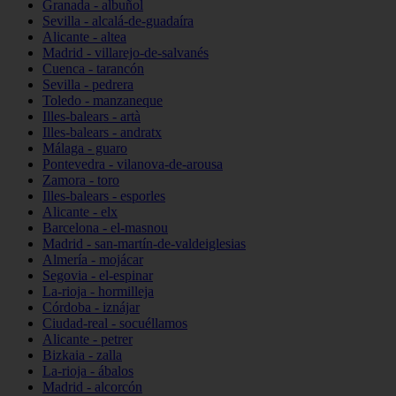
Granada - albuñol
Sevilla - alcalá-de-guadaíra
Alicante - altea
Madrid - villarejo-de-salvanés
Cuenca - tarancón
Sevilla - pedrera
Toledo - manzaneque
Illes-balears - artà
Illes-balears - andratx
Málaga - guaro
Pontevedra - vilanova-de-arousa
Zamora - toro
Illes-balears - esporles
Alicante - elx
Barcelona - el-masnou
Madrid - san-martín-de-valdeiglesias
Almería - mojácar
Segovia - el-espinar
La-rioja - hormilleja
Córdoba - iznájar
Ciudad-real - socuéllamos
Alicante - petrer
Bizkaia - zalla
La-rioja - ábalos
Madrid - alcorcón