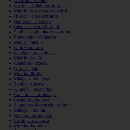
A-coruña - melide
La-rioja - villalobar-de-rioja
Madrid - las-rozas-de-madrid
Huesca - aínsa-sobrarbe
Barcelona - manlleu
Lleida - la-seu-d39urgell
Sevilla - la-puebla-de-los-infantes
Pontevedra - cambados
Melilla - melilla
Gipuzkoa - orio
Guadalajara - sigüenza
Madrid - getafe
Castellón - orpesa
Girona - pals
Murcia - librilla
Málaga - montejaque
Sevilla - olivares
Almería - benahadux
Cantabria - torrelavega
Castellón - benlloch
Santa-cruz-de-tenerife - güímar
Málaga - mollina
Bizkaia - portugalete
La-rioja - calahorra
Murcia - la-unión