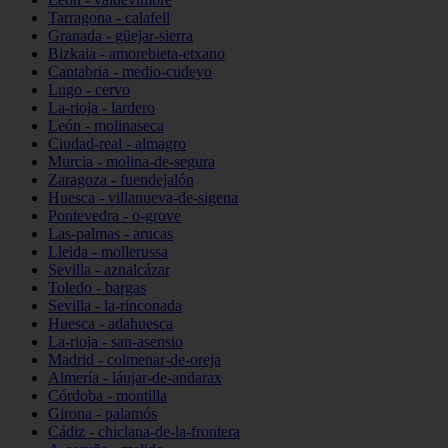
Tarragona - calafell
Granada - güejar-sierra
Bizkaia - amorebieta-etxano
Cantabria - medio-cudeyo
Lugo - cervo
La-rioja - lardero
León - molinaseca
Ciudad-real - almagro
Murcia - molina-de-segura
Zaragoza - fuendejalón
Huesca - villanueva-de-sigena
Pontevedra - o-grove
Las-palmas - arucas
Lleida - mollerussa
Sevilla - aznalcázar
Toledo - bargas
Sevilla - la-rinconada
Huesca - adahuesca
La-rioja - san-asensio
Madrid - colmenar-de-oreja
Almería - láujar-de-andarax
Córdoba - montilla
Girona - palamós
Cádiz - chiclana-de-la-frontera