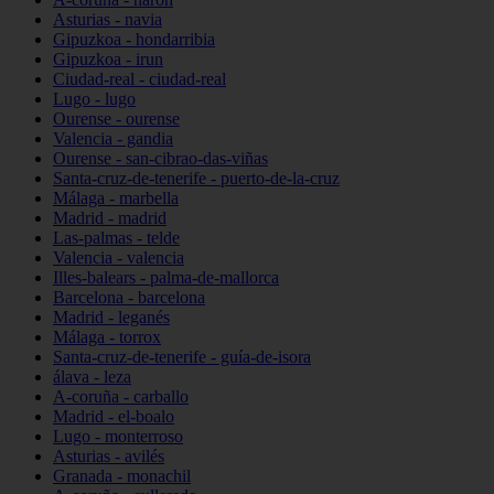
Asturias - navia
Gipuzkoa - hondarribia
Gipuzkoa - irun
Ciudad-real - ciudad-real
Lugo - lugo
Ourense - ourense
Valencia - gandia
Ourense - san-cibrao-das-viñas
Santa-cruz-de-tenerife - puerto-de-la-cruz
Málaga - marbella
Madrid - madrid
Las-palmas - telde
Valencia - valencia
Illes-balears - palma-de-mallorca
Barcelona - barcelona
Madrid - leganés
Málaga - torrox
Santa-cruz-de-tenerife - guía-de-isora
álava - leza
A-coruña - carballo
Madrid - el-boalo
Lugo - monterroso
Asturias - avilés
Granada - monachil