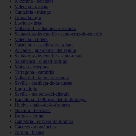
A-coruña - betanzos
Valencia - mislata
Cantabria - miengo
Granada - gor
La-rioja - tirgo
Valladolid - villanueva-de-duero
Santa-cruz-de-tenerife - santa-cruz-de-tenerife
Valencia - cullera
Castellón - castelló-de-la-plana
Alicante - guardamar-del-segura
Santa-cruz-de-tenerife - santa-úrsula
Salamanca - ciudad-rodrigo
Málaga - estepona
Tarragona - cambrils
Valladolid - laguna-de-duero
Sevilla - castilleja-de-la-cuesta
Lugo - lugo
Sevilla - mairena-del-aljarafe
Barcelona - l39hospitalet-de-llobregat
Huelva - palos-de-la-frontera
Navarra - berriozar
Burgos - lerma
Cantabria - corvera-de-toranzo
Cáceres - montánchez
Girona - blanes